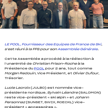
foi(s) le ski
LE POOL, Fournisseur des Equipes de France de Ski
,
s’est réuni à la FFS pour son
Assemblée Générale
.
Cette Assemblée a procédé à la réélection à
l’unanimité de
Christian Frison-Roche
à la
Présidence du
POOL
pour 2 ans, tout comme
Morgan Redouin
, Vice Président, et
Olivier Dufour
,
Trésorier.
Lucie Lacroix
(JULBO) est nommée vice-
présidente nordique,
Sylvain Léandre
(SALOMON)
reste vice-président « ski alpin » et
Johann
Personnaz
(SUNSET, SWIX, ROECKL) vice-
président « accessoires ».