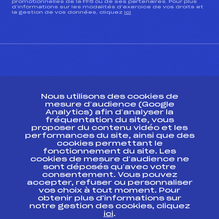
promotionnelles de la FFS ou de ses partenaires. Pour plus
d’informations sur les modalités d’exercice de vos droits et
la gestion de vos données, cliquez
ici
CONTACT
Nous utilisons des cookies de
ESPACE PRESSE
mesure d’audience (Google
Analytics) afin d’analyser la
fréquentation du site, vous
Ressources
proposer du contenu vidéo et les
performances du site, ainsi que des
Pass’Neige
cookies permettant le
Projet sportif fédéral
fonctionnement du site. Les
cookies de mesure d’audience ne
Projet de performance fédéral
sont déposés qu’avec votre
Antidopage
consentement. Vous pouvez
Pôle Développement, Formation, Suivi
accepter, refuser ou personnaliser
Scientifique
vos choix à tout moment. Pour
Listes ministérielles
obtenir plus d'informations sur
notre gestion des cookies, cliquez
Pôle vie de l’athlète
ici
.
Enseignement professionnel