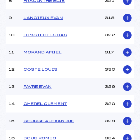
8
HYACINTHE ELIE
321
9
LANCIEUX EVAN
318
10
HIMSTEDT LUCAS
322
11
MORAND AMIEL
317
12
COSTE LOUIS
330
13
FAVRE EVAN
326
14
CHEREL CLEMENT
320
15
GEORGE ALEXANDRE
328
16
DOUS ROMEO
334