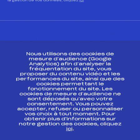
la gestion de vos données, cliquez
ici
CONTACT
Nous utilisons des cookies de
ESPACE PRESSE
mesure d’audience (Google
Analytics) afin d’analyser la
fréquentation du site, vous
Ressources
proposer du contenu vidéo et les
performances du site, ainsi que des
Pass’Neige
cookies permettant le
Projet sportif fédéral
fonctionnement du site. Les
cookies de mesure d’audience ne
Projet de performance fédéral
sont déposés qu’avec votre
Antidopage
consentement. Vous pouvez
Pôle Développement, Formation, Suivi
accepter, refuser ou personnaliser
Scientifique
vos choix à tout moment. Pour
Listes ministérielles
obtenir plus d'informations sur
notre gestion des cookies, cliquez
Pôle vie de l’athlète
ici
.
Enseignement professionnel
Informatique et chronométrage