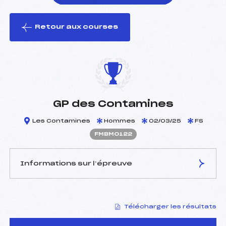
Retour aux courses
foi(s) le ski
GP des Contamines
Les Contamines
Hommes
02/03/25
FS
FMBM0122
Informations sur l’épreuve
JURY DE COMPÉTITION
Télécharger les résultats
Délégué Technique :
PICARD WILLIAM (MB)
D.T Adjoint :
GACHET BASTIEN (MB)