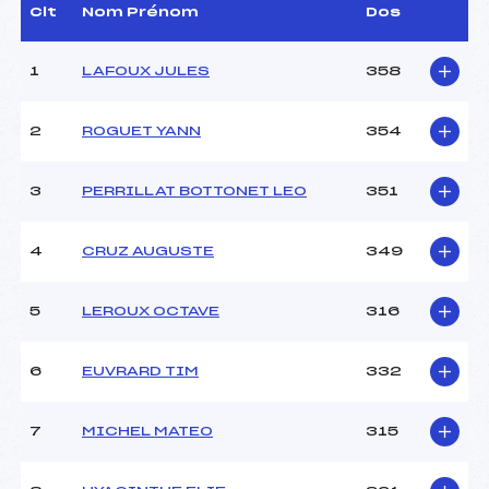
Dir. Epreuve :
FORTINA FREDERIC (MB)
Clt
Nom Prénom
Dos
1
LAFOUX JULES
358
CARACTÉRISTIQUES DE LA PISTE
Piste :
–
2
ROGUET YANN
354
Distance :
7,5 km
Point Haut :
–
3
PERRILLAT BOTTONET LEO
351
Point Bas :
–
Montée Tot. :
–
Montée Max. :
–
4
CRUZ AUGUSTE
349
Homologation :
–
5
LEROUX OCTAVE
316
Pénalité appliquée :
–
Coefficient :
–
6
EUVRARD TIM
332
Catégorie :
U16
Style :
–
7
MICHEL MATEO
315