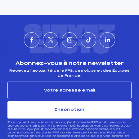
SUIVEZ
L'ACTU
Abonnez-vous à notre newsletter
Recevez l’actualité de la FFS, des clubs et des Équipes
de France.
Inscription
En cliquant sur « inscription », j’autorise la FFS à utiliser mon
adresse email pour m’envoyer périodiquement la newsletter
de la FFS, qui peut contenir des offres commerciales et
promotionnelles de la FFS ou de ses partenaires. Pour plus
d’informations sur les modalités d’exercice de vos droits et