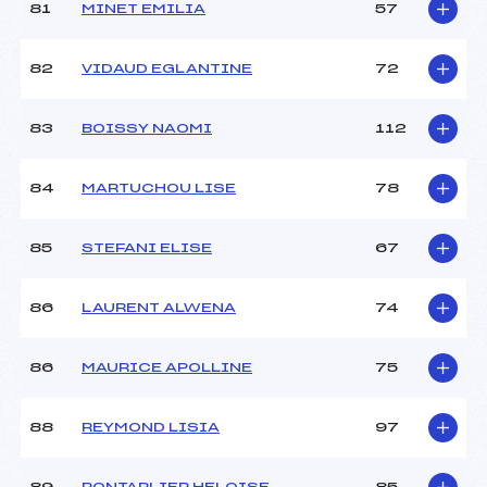
81
MINET EMILIA
57
82
VIDAUD EGLANTINE
72
83
BOISSY NAOMI
112
84
MARTUCHOU LISE
78
85
STEFANI ELISE
67
86
LAURENT ALWENA
74
86
MAURICE APOLLINE
75
88
REYMOND LISIA
97