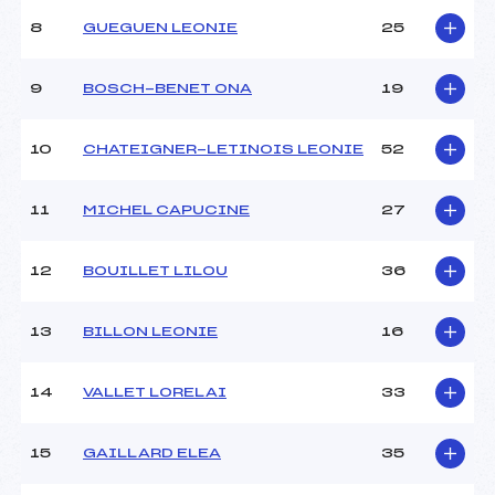
Style :
–
8
GUEGUEN LEONIE
25
Type de Tir :
C-D .
9
BOSCH-BENET ONA
19
10
CHATEIGNER-LETINOIS LEONIE
52
11
MICHEL CAPUCINE
27
12
BOUILLET LILOU
36
13
BILLON LEONIE
16
14
VALLET LORELAI
33
15
GAILLARD ELEA
35