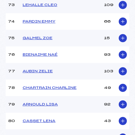
73
LEHALLE CLEO
109
74
PARDIN EMMY
66
75
GALMEL ZOE
15
76
BIENAIME NAÉ
93
77
AUBIN ZELIE
103
78
CHARTRAIN CHARLINE
49
79
ARNOULD LISA
92
80
CASSET LENA
43