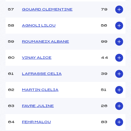
57
GOUARD CLEMENTINE
79
58
AGNOLI LILOU
56
59
ROUMANEIX ALBANE
99
60
VINAY ALICE
44
61
LAFRASSE CELIA
39
62
MARTIN CLELIA
51
63
FAVRE JULINE
26
64
FEHR MALOU
83