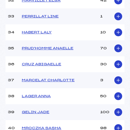
32
MARVILLET ELSA
42
33
PERRILLAT LINE
1
34
HABERT LALY
10
35
PRUD'HOMME ANAELLE
70
36
CRUZ ABIGAELLE
30
37
MARCELAT CHARLOTTE
3
38
LAGER ANNA
50
39
GELIN JADE
100
40
MROCZKA SASHA
98