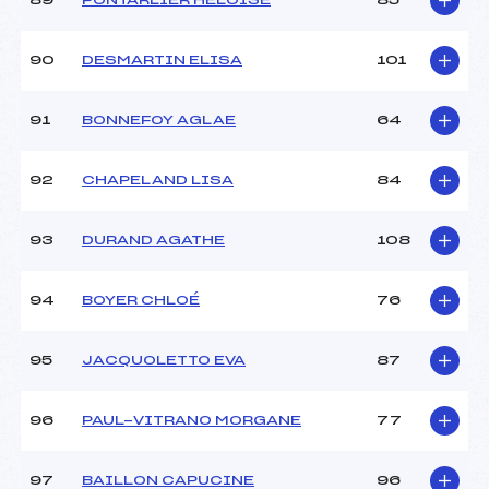
89
PONTARLIER HELOISE
85
90
DESMARTIN ELISA
101
91
BONNEFOY AGLAE
64
92
CHAPELAND LISA
84
93
DURAND AGATHE
108
94
BOYER CHLOÉ
76
95
JACQUOLETTO EVA
87
96
PAUL-VITRANO MORGANE
77
97
BAILLON CAPUCINE
96