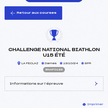
Retour aux courses
foi(s) le ski
CHALLENGE NATIONAL BIATHLON
U15 ÉTÉ
LA FECLAZ
Dames
13/10/24
SPR
BNAF0122
Informations sur l’épreuve
JURY DE COMPÉTITION
Imprimer
Délégué Technique :
DUPUIS CHRISTOPHE