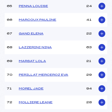
65
PENNA LOUISE
24
66
MARCOUX PAULINE
41
67
GAND ELENA
22
68
LAZZERINI NINA
63
69
MARSAT LOLA
21
70
PERILLAT MERCEROZ EVA
29
71
MOREL JADE
94
72
MOLLIERE LEANE
28