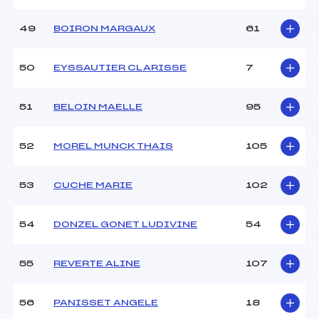
49
BOIRON MARGAUX
61
50
EYSSAUTIER CLARISSE
7
51
BELOIN MAELLE
95
52
MOREL MUNCK THAIS
105
53
CUCHE MARIE
102
54
DONZEL GONET LUDIVINE
54
55
REVERTE ALINE
107
56
PANISSET ANGELE
18