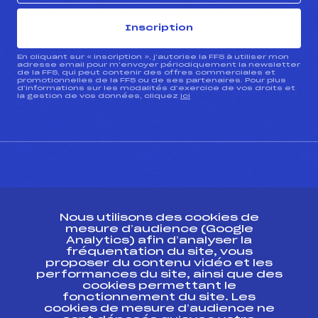
Inscription
En cliquant sur « inscription », j’autorise la FFS à utiliser mon
adresse email pour m’envoyer périodiquement la newsletter
de la FFS, qui peut contenir des offres commerciales et
promotionnelles de la FFS ou de ses partenaires. Pour plus
d’informations sur les modalités d’exercice de vos droits et
la gestion de vos données, cliquez
ici
CONTACT
Nous utilisons des cookies de
ESPACE PRESSE
mesure d’audience (Google
Analytics) afin d’analyser la
fréquentation du site, vous
Ressources
proposer du contenu vidéo et les
performances du site, ainsi que des
Pass’Neige
cookies permettant le
Projet sportif fédéral
fonctionnement du site. Les
cookies de mesure d’audience ne
Projet de performance fédéral