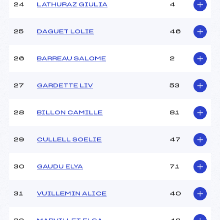
24
LATHURAZ GIULIA
4
25
DAGUET LOLIE
46
26
BARREAU SALOME
2
27
GARDETTE LIV
53
28
BILLON CAMILLE
81
29
CULLELL SOELIE
47
30
GAUDU ELYA
71
31
VUILLEMIN ALICE
40