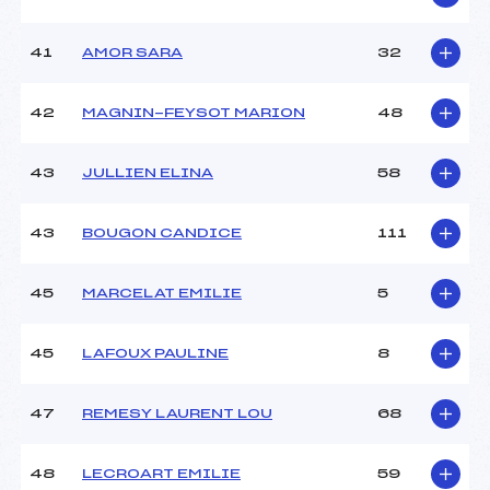
41
AMOR SARA
32
42
MAGNIN-FEYSOT MARION
48
43
JULLIEN ELINA
58
43
BOUGON CANDICE
111
45
MARCELAT EMILIE
5
45
LAFOUX PAULINE
8
47
REMESY LAURENT LOU
68
48
LECROART EMILIE
59