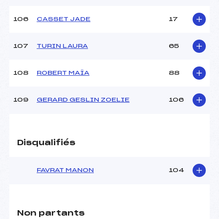
106
CASSET JADE
17
107
TURIN LAURA
65
108
ROBERT MAÏA
88
109
GERARD GESLIN ZOELIE
106
Disqualifiés
FAVRAT MANON
104
Non partants