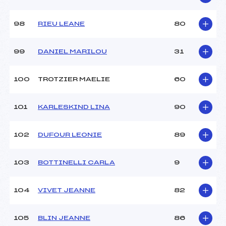
98
RIEU LEANE
80
99
DANIEL MARILOU
31
100
TROTZIER MAELIE
60
101
KARLESKIND LINA
90
102
DUFOUR LEONIE
89
103
BOTTINELLI CARLA
9
104
VIVET JEANNE
82
105
BLIN JEANNE
86