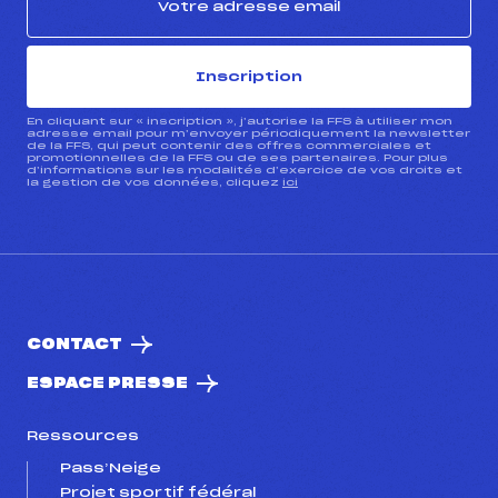
Inscription
En cliquant sur « inscription », j’autorise la FFS à utiliser mon
adresse email pour m’envoyer périodiquement la newsletter
de la FFS, qui peut contenir des offres commerciales et
promotionnelles de la FFS ou de ses partenaires. Pour plus
d’informations sur les modalités d’exercice de vos droits et
la gestion de vos données, cliquez
ici
CONTACT
ESPACE PRESSE
Ressources
Pass’Neige
Projet sportif fédéral