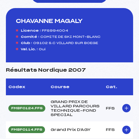
CHAVANNE MAGALY
foi(s) le ski
Licence :
FFS994004
Comité :
COMITE DE SKI MONT-BLANC
Club :
09102 S.C VILLARD SUR BOEGE
Val. Lic. :
Oui
Résultats Nordique 2007
Codex
Course
Cat.
GRAND PRIX DE
VILLARD PARCOURS
FFS
FMBF0124.FFS
TECHNIQUE-FOND
SPECIAL
Grand Prix D'AGY
FFS
FMBF0114.FFS