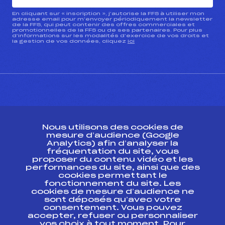
En cliquant sur « inscription », j’autorise la FFS à utiliser mon
adresse email pour m’envoyer périodiquement la newsletter
de la FFS, qui peut contenir des offres commerciales et
promotionnelles de la FFS ou de ses partenaires. Pour plus
d’informations sur les modalités d’exercice de vos droits et
la gestion de vos données, cliquez
ici
CONTACT
Nous utilisons des cookies de
ESPACE PRESSE
mesure d’audience (Google
Analytics) afin d’analyser la
fréquentation du site, vous
Ressources
proposer du contenu vidéo et les
performances du site, ainsi que des
Pass’Neige
cookies permettant le
Projet sportif fédéral
fonctionnement du site. Les
cookies de mesure d’audience ne
Projet de performance fédéral
sont déposés qu’avec votre
Antidopage
consentement. Vous pouvez
Pôle Développement, Formation, Suivi
accepter, refuser ou personnaliser
Scientifique
vos choix à tout moment. Pour