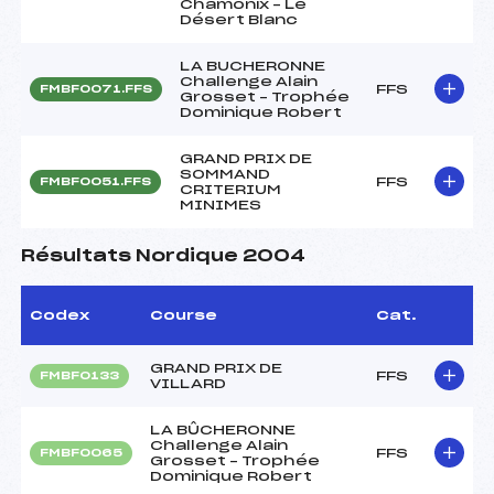
Chamonix – Le
Désert Blanc
LA BUCHERONNE
Challenge Alain
FFS
FMBF0071.FFS
Grosset – Trophée
Dominique Robert
GRAND PRIX DE
SOMMAND
FFS
FMBF0051.FFS
CRITERIUM
MINIMES
Résultats Nordique 2004
Codex
Course
Cat.
GRAND PRIX DE
FFS
FMBF0133
VILLARD
LA BÛCHERONNE
Challenge Alain
FFS
FMBF0065
Grosset – Trophée
Dominique Robert