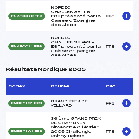
NORDIC
CHALLENGE FFS -
ESF présenté par la
FFS
FNAF0012.FFS
Caisse d'Epargne
des Alpes
NORDIC
CHALLENGE FFS -
ESF présenté par la
FFS
FNAF0011.FFS
Caisse d'Epargne
des Alpes
Résultats Nordique 2005
Codex
Course
Cat.
GRAND PRIX DE
FFS
FMBF0131.FFS
VILLARD
36 ème GRAND PRIX
DE CHAMONIX
Dimanche 6 février
2005 Challenge
FFS
FMBF0101.FFS
Robby Baisse