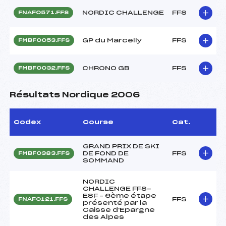
NORDIC CHALLENGE
FFS
FNAF0571.FFS
GP du Marcelly
FFS
FMBF0053.FFS
CHRONO GB
FFS
FMBF0032.FFS
Résultats Nordique 2006
Codex
Course
Cat.
GRAND PRIX DE SKI
DE FOND DE
FFS
FMBF0383.FFS
SOMMAND
NORDIC
CHALLENGE FFS-
ESF – 6ème étape
FFS
FNAF0121.FFS
présenté par la
Caisse d'Epargne
des Alpes