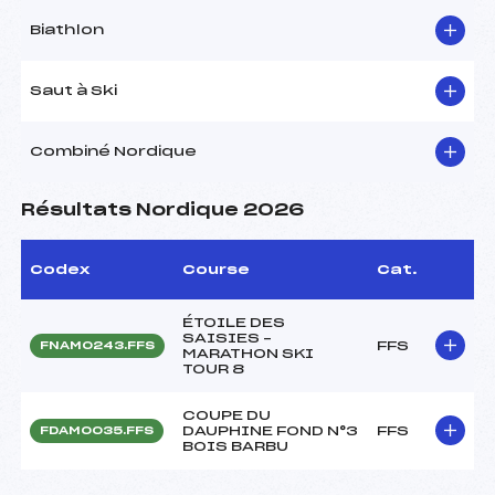
Biathlon
Saut à Ski
Combiné Nordique
Résultats Nordique 2026
Codex
Course
Cat.
ÉTOILE DES
SAISIES –
FFS
FNAM0243.FFS
MARATHON SKI
TOUR 8
COUPE DU
DAUPHINE FOND N°3
FFS
FDAM0035.FFS
BOIS BARBU