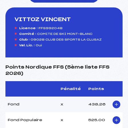
VITTOZ VINCENT
foi(s) le ski
Licence :
FFS992048
Comité :
COMITE DE SKI MONT-BLANC
Club :
09028 CLUB DES SPORTS LA CLUSAZ
Val. Lic. :
Oui
Points Nordique FFS (5ème liste FFS
2026)
Pénalité
Points
Fond
x
438.26
Fond Populaire
x
525.00