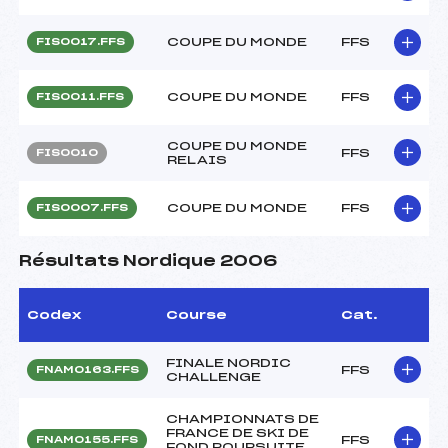
COUPE DU MONDE
FFS
FIS0017.FFS
COUPE DU MONDE
FFS
FIS0011.FFS
COUPE DU MONDE
FFS
FIS0010
RELAIS
COUPE DU MONDE
FFS
FIS0007.FFS
Résultats Nordique 2006
Codex
Course
Cat.
FINALE NORDIC
FFS
FNAM0163.FFS
CHALLENGE
CHAMPIONNATS DE
FRANCE DE SKI DE
FFS
FNAM0155.FFS
FOND POURSUITE