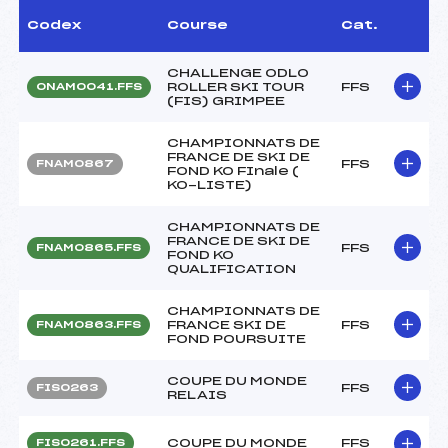
Codex
Course
Cat.
CHALLENGE ODLO
ROLLER SKI TOUR
FFS
ONAM0041.FFS
(FIS) GRIMPEE
CHAMPIONNATS DE
FRANCE DE SKI DE
FFS
FNAM0867
FOND KO FInale (
KO-LISTE)
CHAMPIONNATS DE
FRANCE DE SKI DE
FFS
FNAM0865.FFS
FOND KO
QUALIFICATION
CHAMPIONNATS DE
FRANCE SKI DE
FFS
FNAM0863.FFS
FOND POURSUITE
COUPE DU MONDE
FFS
FIS0263
RELAIS
COUPE DU MONDE
FFS
FIS0261.FFS