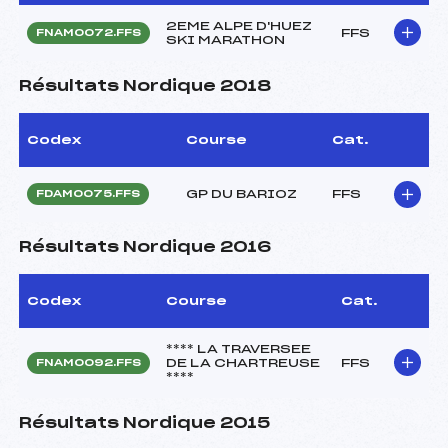
2EME ALPE D'HUEZ
FFS
FNAM0072.FFS
SKI MARATHON
Résultats Nordique 2018
Codex
Course
Cat.
GP DU BARIOZ
FFS
FDAM0075.FFS
Résultats Nordique 2016
Codex
Course
Cat.
**** LA TRAVERSEE
DE LA CHARTREUSE
FFS
FNAM0092.FFS
****
Résultats Nordique 2015