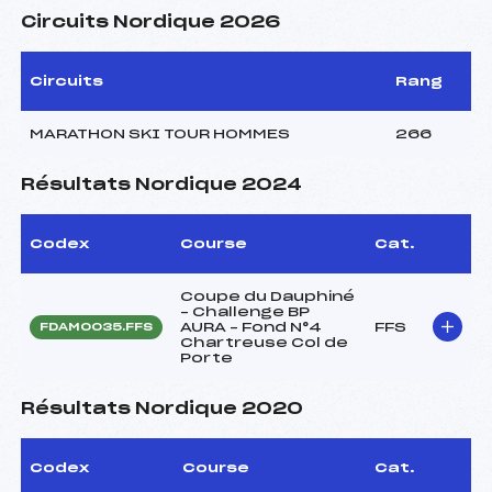
Circuits Nordique 2026
Circuits
Rang
MARATHON SKI TOUR HOMMES
266
Résultats Nordique 2024
Codex
Course
Cat.
Coupe du Dauphiné
– Challenge BP
AURA – Fond N°4
FFS
FDAM0035.FFS
Chartreuse Col de
Porte
Résultats Nordique 2020
Codex
Course
Cat.