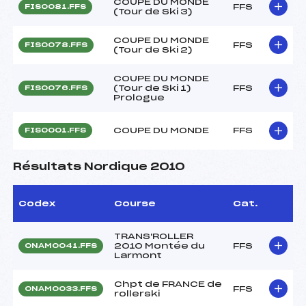
COUPE DU MONDE
FFS
FIS0081.FFS
(Tour de Ski 3)
COUPE DU MONDE
FFS
FIS0078.FFS
(Tour de Ski 2)
COUPE DU MONDE
(Tour de Ski 1)
FFS
FIS0076.FFS
Prologue
COUPE DU MONDE
FFS
FIS0001.FFS
Résultats Nordique 2010
Codex
Course
Cat.
TRANS'ROLLER
2010 Montée du
FFS
ONAM0041.FFS
Larmont
Chpt de FRANCE de
FFS
ONAM0033.FFS
rollerski