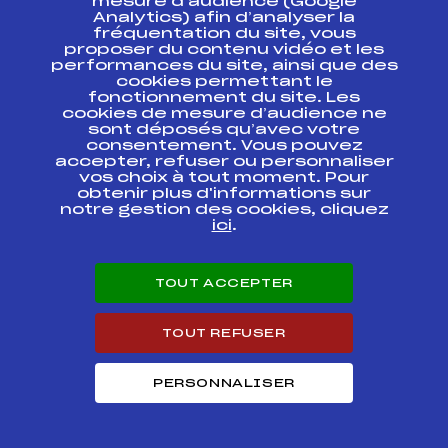
mesure d’audience (Google
Analytics) afin d’analyser la
Résultats Nordique 2005
fréquentation du site, vous
proposer du contenu vidéo et les
performances du site, ainsi que des
Codex
Course
Cat.
cookies permettant le
fonctionnement du site. Les
cookies de mesure d’audience ne
Finale Nordic
sont déposés qu’avec votre
Challenge FFS-ESF
consentement. Vous pouvez
Présenté par la
FFS
FNAM0141.FFS
accepter, refuser ou personnaliser
Caisse d'Epargne
des Alpes
vos choix à tout moment. Pour
obtenir plus d'informations sur
notre gestion des cookies, cliquez
Etoile des Saisies
ici
.
FFS
FNAM0462.FFS
LD
Championnats de
TOUT ACCEPTER
France Seniors
Nordic Challenge
FFS
FNAM0121.FFS
FFS-ESF Semaine
des Champions
TOUT REFUSER
COUPE DU MONDE
FFS
FIS0113
PERSONNALISER
RELAIS
COUPE DU MONDE
FFS
FIS0110.FFS