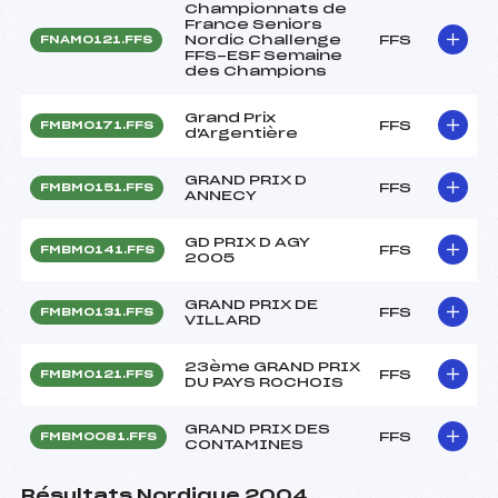
Championnats de
France Seniors
Nordic Challenge
FFS
FNAM0121.FFS
FFS-ESF Semaine
des Champions
Grand Prix
FFS
FMBM0171.FFS
d'Argentière
GRAND PRIX D
FFS
FMBM0151.FFS
ANNECY
GD PRIX D AGY
FFS
FMBM0141.FFS
2005
GRAND PRIX DE
FFS
FMBM0131.FFS
VILLARD
23ème GRAND PRIX
FFS
FMBM0121.FFS
DU PAYS ROCHOIS
GRAND PRIX DES
FFS
FMBM0081.FFS
CONTAMINES
Résultats Nordique 2004