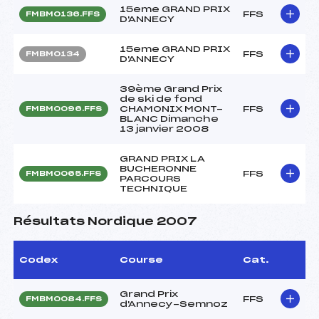
15eme GRAND PRIX
FFS
FMBM0136.FFS
D'ANNECY
15eme GRAND PRIX
FFS
FMBM0134
D'ANNECY
39ème Grand Prix
de ski de fond
CHAMONIX MONT-
FFS
FMBM0096.FFS
BLANC Dimanche
13 janvier 2008
GRAND PRIX LA
BUCHERONNE
FFS
FMBM0065.FFS
PARCOURS
TECHNIQUE
Résultats Nordique 2007
Codex
Course
Cat.
Grand Prix
FFS
FMBM0084.FFS
d'Annecy-Semnoz