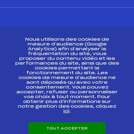
CONTACT
Nous utilisons des cookies de
ESPACE PRESSE
mesure d’audience (Google
Analytics) afin d’analyser la
fréquentation du site, vous
Ressources
proposer du contenu vidéo et les
performances du site, ainsi que des
Pass’Neige
cookies permettant le
Projet sportif fédéral
fonctionnement du site. Les
cookies de mesure d’audience ne
Projet de performance fédéral
sont déposés qu’avec votre
Antidopage
consentement. Vous pouvez
Pôle Développement, Formation, Suivi
accepter, refuser ou personnaliser
Scientifique
vos choix à tout moment. Pour
Listes ministérielles
obtenir plus d'informations sur
notre gestion des cookies, cliquez
Pôle vie de l’athlète
ici
.
Enseignement professionnel
Informatique et chronométrage
Circuits
TOUT ACCEPTER
Carrières