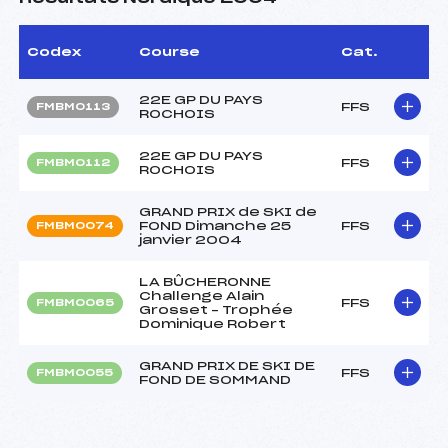
Codex
Course
Cat.
22E GP DU PAYS
FFS
FMBM0113
ROCHOIS
22E GP DU PAYS
FFS
FMBM0112
ROCHOIS
GRAND PRIX de SKI de
FOND Dimanche 25
FFS
FMBM0074
janvier 2004
LA BÛCHERONNE
Challenge Alain
FFS
FMBM0065
Grosset – Trophée
Dominique Robert
GRAND PRIX DE SKI DE
FFS
FMBM0055
FOND DE SOMMAND