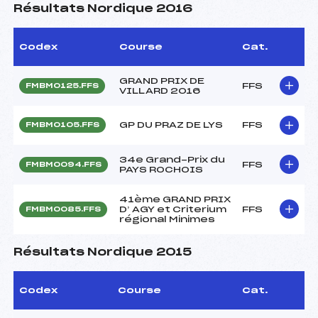
Résultats Nordique 2016
Codex
Course
Cat.
GRAND PRIX DE
FFS
FMBM0125.FFS
VILLARD 2016
GP DU PRAZ DE LYS
FFS
FMBM0105.FFS
34e Grand-Prix du
FFS
FMBM0094.FFS
PAYS ROCHOIS
41ème GRAND PRIX
D’ AGY et Criterium
FFS
FMBM0085.FFS
régional Minimes
Résultats Nordique 2015
Codex
Course
Cat.