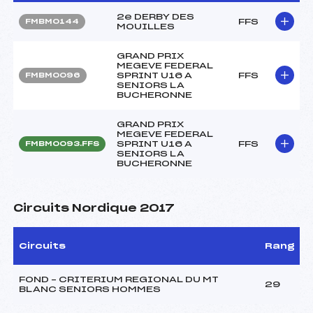
2e DERBY DES
FFS
FMBM0144
MOUILLES
GRAND PRIX
MEGEVE FEDERAL
SPRINT U16 A
FFS
FMBM0096
SENIORS LA
BUCHERONNE
GRAND PRIX
MEGEVE FEDERAL
SPRINT U16 A
FFS
FMBM0093.FFS
SENIORS LA
BUCHERONNE
Circuits Nordique 2017
Circuits
Rang
FOND – CRITERIUM REGIONAL DU MT
29
BLANC SENIORS HOMMES