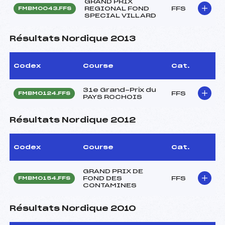
GRAND PRIX
REGIONAL FOND
FFS
FMBM0043.FFS
SPECIAL VILLARD
Résultats Nordique 2013
Codex
Course
Cat.
31e Grand-Prix du
FFS
FMBM0124.FFS
PAYS ROCHOIS
Résultats Nordique 2012
Codex
Course
Cat.
GRAND PRIX DE
FOND DES
FFS
FMBM0154.FFS
CONTAMINES
Résultats Nordique 2010