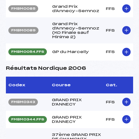
Grand Prix
FFS
FMBM0085
d'Annecy-Semnoz
Grand Prix
d'Annecy-Semnoz
FFS
FMBM0089
(KO Finale sauf
Minime 2)
GP du Marcelly
FFS
FMBM0054.FFS
Résultats Nordique 2006
Codex
Course
Cat.
GRAND PRIX
FFS
FMBM0343
D'ANNECY
GRAND PRIX
FFS
FMBM0344.FFS
D'ANNECY
37ème GRAND PRIX
DE CHAMONIX