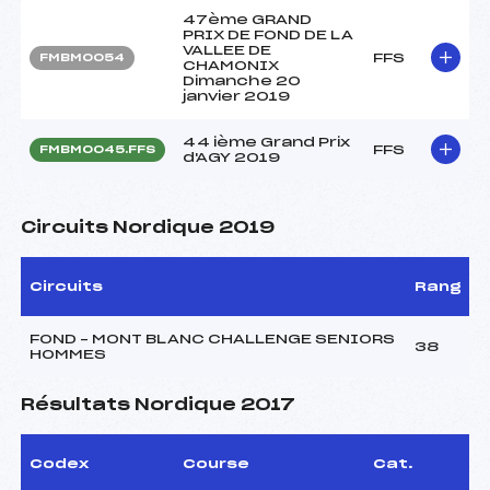
47ème GRAND
PRIX DE FOND DE LA
VALLEE DE
FFS
FMBM0054
CHAMONIX
Dimanche 20
janvier 2019
44 ième Grand Prix
FFS
FMBM0045.FFS
d'AGY 2019
Circuits Nordique 2019
Circuits
Rang
FOND – MONT BLANC CHALLENGE SENIORS
38
HOMMES
Résultats Nordique 2017
Codex
Course
Cat.