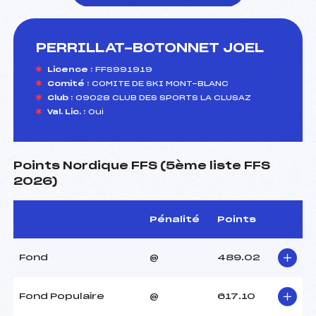
PERRILLAT-BOTONNET JOEL
foi(s) le ski
Licence :
FFS991919
Comité :
COMITE DE SKI MONT-BLANC
Club :
09028 CLUB DES SPORTS LA CLUSAZ
Val. Lic. :
Oui
Points Nordique FFS (5ème liste FFS
2026)
Pénalité
Points
Fond
@
489.02
Fond Populaire
@
617.10