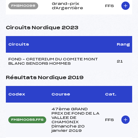
Grand-prix
FFS
FMBM0096
d'Argentière
Circuits Nordique 2023
Circuits
Rang
FOND – CRITERIUM DU COMITE MONT
21
BLANC SENIORS HOMMES
Résultats Nordique 2019
Codex
Course
Cat.
47ème GRAND
PRIX DE FOND DE LA
VALLEE DE
FFS
FMBM0055.FFS
CHAMONIX
Dimanche 20
janvier 2019