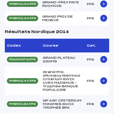
GRAND-PRIX PAYS
FFS
FMBM0104.FFS
ROCHOIS
GRAND PRIX DE
FFS
FMBM0144.FFS
MEGEVE
Résultats Nordique 2014
Codex
Course
Cat.
GRAND PLATEAU
FFS
FNAM0372.FFS
22KMS
Grand Prix
d'Annecy/Semnoz
Critérium SWIX
FFS
FMBM0144.FFS
UVEX MADSHUS –
Trophée BANQUE
POPULAIRE
GP AGY CRITERIUM
MINIMES SWIX
FFS
FMBM0124.FFS
TROPHEE BPA