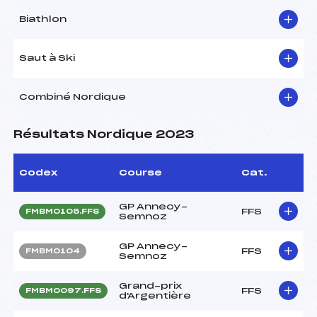
Biathlon
Saut à Ski
Combiné Nordique
Résultats Nordique 2023
Codex
Course
Cat.
GP Annecy-
FFS
FMBM0105.FFS
Semnoz
GP Annecy-
FFS
FMBM0104
Semnoz
Grand-prix
FFS
FMBM0097.FFS
d'Argentière