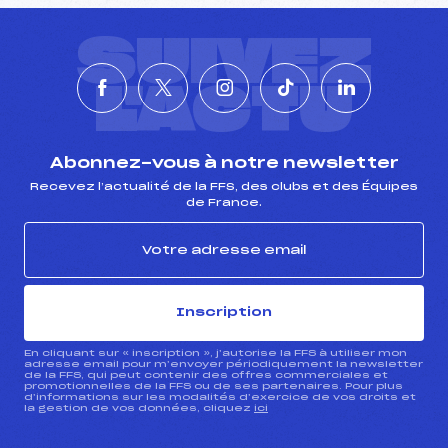
SUIVEZ
L'ACTU
Abonnez-vous à notre newsletter
Recevez l’actualité de la FFS, des clubs et des Équipes
de France.
Inscription
En cliquant sur « inscription », j’autorise la FFS à utiliser mon
adresse email pour m’envoyer périodiquement la newsletter
de la FFS, qui peut contenir des offres commerciales et
promotionnelles de la FFS ou de ses partenaires. Pour plus
d’informations sur les modalités d’exercice de vos droits et
la gestion de vos données, cliquez
ici