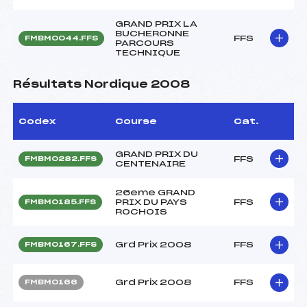
GRAND PRIX LA
BUCHERONNE
FFS
FMBM0044.FFS
PARCOURS
TECHNIQUE
Résultats Nordique 2008
Codex
Course
Cat.
GRAND PRIX DU
FFS
FMBM0282.FFS
CENTENAIRE
26eme GRAND
PRIX DU PAYS
FFS
FMBM0185.FFS
ROCHOIS
Grd Prix 2008
FFS
FMBM0167.FFS
Grd Prix 2008
FFS
FMBM0166