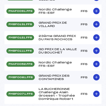
Nordic Challenge
FFS
FNAF0091.FFS
FFS-ESF
GRAND PRIX DE
FFS
FMBF0131.FFS
VILLARD
23ème GRAND PRIX
FFS
FMBF0121.FFS
DU PAYS ROCHOIS
GD PRIX DE LA VALLE
FFS
FMBF0111.FFS
DU BOUCHET
Nordic Challenge
FFS
FNAF0052.FFS
FFS-ESF
GRAND PRIX DES
FFS
FMBF0081.FFS
CONTAMINES
LA BUCHERONNE
Challenge Alain
FFS
FMBF0071.FFS
Grosset – Trophée
Dominique Robert