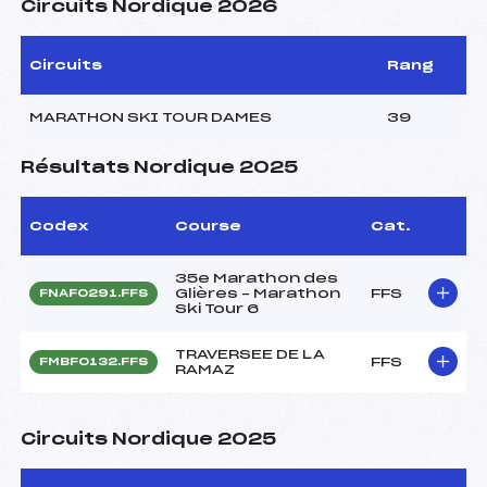
Circuits Nordique 2026
Circuits
Rang
MARATHON SKI TOUR DAMES
39
Résultats Nordique 2025
Codex
Course
Cat.
35e Marathon des
Glières – Marathon
FFS
FNAF0291.FFS
Ski Tour 6
TRAVERSEE DE LA
FFS
FMBF0132.FFS
RAMAZ
Circuits Nordique 2025