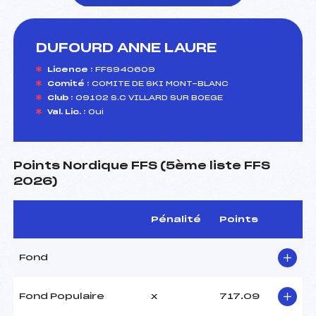
DUFOURD ANNE LAURE
foi(s) le ski
Licence :
FFS940609
Comité :
COMITE DE SKI MONT-BLANC
Club :
09102 S.C VILLARD SUR BOEGE
Val. Lic. :
Oui
Points Nordique FFS (5ème liste FFS
2026)
Pénalité
Points
Fond
Fond Populaire
x
717.09