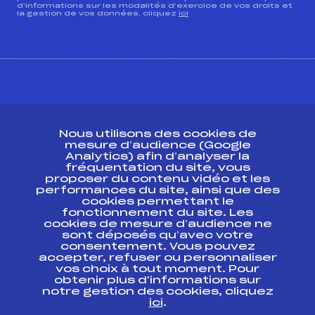
d’informations sur les modalités d’exercice de vos droits et
la gestion de vos données, cliquez
ici
CONTACT
Nous utilisons des cookies de
ESPACE PRESSE
mesure d’audience (Google
Analytics) afin d’analyser la
fréquentation du site, vous
Ressources
proposer du contenu vidéo et les
performances du site, ainsi que des
Pass’Neige
cookies permettant le
Projet sportif fédéral
fonctionnement du site. Les
cookies de mesure d’audience ne
Projet de performance fédéral
sont déposés qu’avec votre
Antidopage
consentement. Vous pouvez
Pôle Développement, Formation, Suivi
accepter, refuser ou personnaliser
Scientifique
vos choix à tout moment. Pour
Listes ministérielles
obtenir plus d'informations sur
notre gestion des cookies, cliquez
Pôle vie de l’athlète
ici
.
Enseignement professionnel