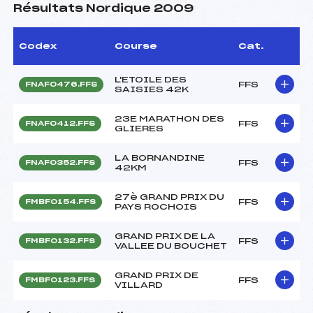
Résultats Nordique 2009
Codex
Course
Cat.
L'ETOILE DES
FFS
FNAF0476.FFS
SAISIES 42K
23E MARATHON DES
FFS
FNAF0412.FFS
GLIERES
LA BORNANDINE
FFS
FNAF0352.FFS
42KM
27è GRAND PRIX DU
FFS
FMBF0154.FFS
PAYS ROCHOIS
GRAND PRIX DE LA
FFS
FMBF0132.FFS
VALLEE DU BOUCHET
GRAND PRIX DE
FFS
FMBF0123.FFS
VILLARD