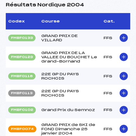
Résultats Nordique 2004
Codex
Course
Cat.
GRAND PRIX DE
FFS
FMBF0133
VILLARD
GRAND PRIX DE LA
VALLEE DU BOUCHET Le
FFS
FMBF0123
Grand-Bornand
22E GP DU PAYS
FFS
FMBF0116
ROCHOIS
22E GP DU PAYS
FFS
FMBF0113
ROCHOIS
Grand Prix du Semnoz
FFS
FMBF0102
GRAND PRIX de SKI de
FOND Dimanche 25
FFS
FMBF0074
janvier 2004