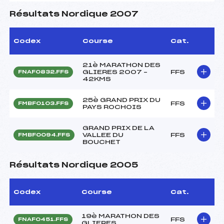
Résultats Nordique 2007
Codex
Course
Cat.
21è MARATHON DES
GLIERES 2007 –
FFS
FNAF0832.FFS
42KMS
25è GRAND PRIX DU
FFS
FMBF0103.FFS
PAYS ROCHOIS
GRAND PRIX DE LA
VALLEE DU
FFS
FMBF0094.FFS
BOUCHET
Résultats Nordique 2005
Codex
Course
Cat.
19è MARATHON DES
FFS
FNAF0451.FFS
GLIERES