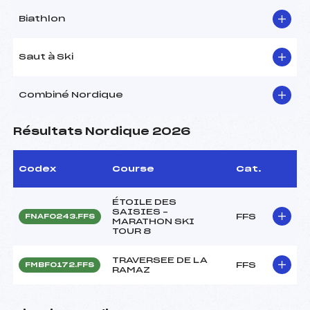
Biathlon
Saut à Ski
Combiné Nordique
Résultats Nordique 2026
Codex
Course
Cat.
ÉTOILE DES
SAISIES –
FFS
FNAF0243.FFS
MARATHON SKI
TOUR 8
TRAVERSEE DE LA
FFS
FMBF0172.FFS
RAMAZ