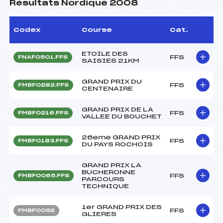
Résultats Nordique 2008
Codex
Course
Cat.
ETOILE DES
FFS
FNAF0501.FFS
SAISIES 21KM
GRAND PRIX DU
FFS
FMBF0282.FFS
CENTENAIRE
GRAND PRIX DE LA
FFS
FMBF0216.FFS
VALLEE DU BOUCHET
26eme GRAND PRIX
FFS
FMBF0183.FFS
DU PAYS ROCHOIS
GRAND PRIX LA
BUCHERONNE
FFS
FMBF0065.FFS
PARCOURS
TECHNIQUE
1er GRAND PRIX DES
FFS
FMBF0052
GLIERES