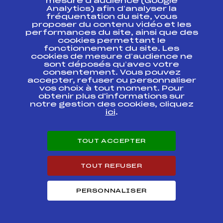
mesure d’audience (Google
Analytics) afin d’analyser la
GRAND PRIX
fréquentation du site, vous
RENAULT/ROHNER
FFS
proposer du contenu vidéo et les
AMBF1141.FFS
ASO SNR ANNECY /
performances du site, ainsi que des
GEANT DAME
cookies permettant le
fonctionnement du site. Les
GP RENAULT /
cookies de mesure d’audience ne
FFS
AMBF0401.FFS
ROHNER LA SAMBUY
sont déposés qu’avec votre
consentement. Vous pouvez
accepter, refuser ou personnaliser
12ème Grand Prix
vos choix à tout moment. Pour
de la Ville d'Annecy
FFS
AMBF0831.FFS
obtenir plus d'informations sur
le Vieux
notre gestion des cookies, cliquez
ici
.
GRAND PRIX DE LA
MUNICIPALITE /
FFS
AMBF0471.FFS
GEANT 2 MANCHES
DAMES
TOUT ACCEPTER
GRAND PRIX DE
TOUT REFUSER
PASSY – GP RENAULT
FFS
AMBF0271.FFS
ROHNER MEMORIAL
MAURICE FIVEL
PERSONNALISER
GRAND PRIX DU
GRAND-BORNAND
FFS
AMBF0161.FFS
TROPHEE RENAULT
ANNECY/ROHNER