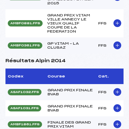
2015
GRAND PRIX VITAM
VILLE ANNECY LE
VIEUX QUALIF
FFS
AMBF0881.FFS
COUPE DE LA
FEDERATION
GP VITAM – LA
FFS
AMBF0361.FFS
CLUSAZ
Résultats Alpin 2014
Codex
Course
Cat.
GRAND PRIX FINALE
FFS
ASAF1032.FFS
BVAB
GRAND PRIX FINALE
FFS
ASAF1031.FFS
BVAB
FINALE DES GRAND
FFS
AMBF1861.FFS
PRIX VITAM