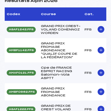
Résultats Alpin 2026
Codex
Course
Cat.
GRAND PRIX CREST-
VOLAND COHENNOZ
FFS
ASAF1242.FFS
WORDEN
GRAND PRIX
FROMAGE
ABONDANCE
FFS
AMBF1142.FFS
"QUALIF COUPE DE
LA FÉDÉRATION"
Cpe de FRANCE
ESPRIT RACING
FFS
AMAF0121.FFS
Salomon-Vola
ASPTT
GRAND PRIX
FROMAGE
FFS
AMBF0962.FFS
ABONDANCE
GRAND PRIX DE
CREST VOLAND
FFS
ASAF1222.FFS