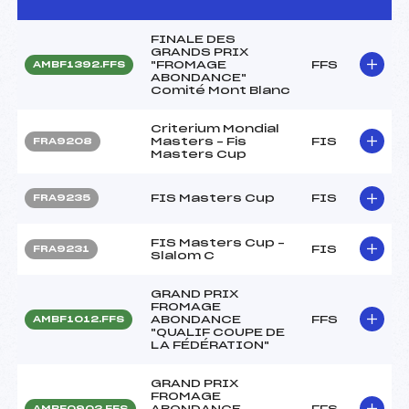
FINALE DES
GRANDS PRIX
"FROMAGE
FFS
AMBF1392.FFS
ABONDANCE"
Comité Mont Blanc
Criterium Mondial
Masters – Fis
FIS
FRA9208
Masters Cup
FIS Masters Cup
FIS
FRA9235
FIS Masters Cup –
FIS
FRA9231
Slalom C
GRAND PRIX
FROMAGE
ABONDANCE
FFS
AMBF1012.FFS
"QUALIF COUPE DE
LA FÉDÉRATION"
GRAND PRIX
FROMAGE
ABONDANCE
FFS
AMBF0902.FFS