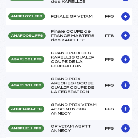
des KARELLIS
FINALE GP VITAM
FFS
AMBF1671.FFS
Finale COUPE de
FRANCE MASTERS
FFS
AMAF0091.FFS
des KARELLIS
GRAND PRIX DES
KARELLIS QUALIF
FFS
ASAF1061.FFS
COUPE DE LA
FEDERATION
GRAND PRIX
ARECHES+SCOBE
FFS
ASAF1361.FFS
QUALIF COUPE DE
LA FEDERATION
GRAND PRIX VITAM
ASSO NTN SNR
FFS
AMBF1351.FFS
ANNECY
GP VITAM ASPTT
FFS
AMBF1211.FFS
ANNECY