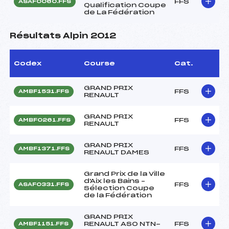
FFS
ASAF0060.FFS
Qualification Coupe
de La Fédération
Résultats Alpin 2012
Codex
Course
Cat.
GRAND PRIX
FFS
AMBF1531.FFS
RENAULT
GRAND PRIX
FFS
AMBF0261.FFS
RENAULT
GRAND PRIX
FFS
AMBF1371.FFS
RENAULT DAMES
Grand Prix de la Ville
d'Aix les Bains –
FFS
ASAF0331.FFS
Sélection Coupe
de la Fédération
GRAND PRIX
RENAULT ASO NTN-
FFS
AMBF1151.FFS