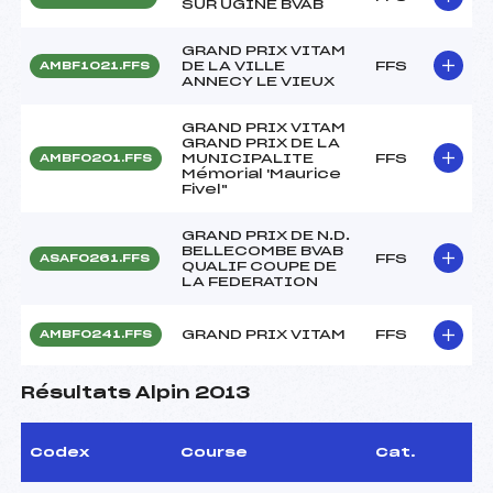
SUR UGINE BVAB
GRAND PRIX VITAM
DE LA VILLE
FFS
AMBF1021.FFS
ANNECY LE VIEUX
GRAND PRIX VITAM
GRAND PRIX DE LA
MUNICIPALITE
FFS
AMBF0201.FFS
Mémorial 'Maurice
Fivel"
GRAND PRIX DE N.D.
BELLECOMBE BVAB
FFS
ASAF0261.FFS
QUALIF COUPE DE
LA FEDERATION
GRAND PRIX VITAM
FFS
AMBF0241.FFS
Résultats Alpin 2013
Codex
Course
Cat.