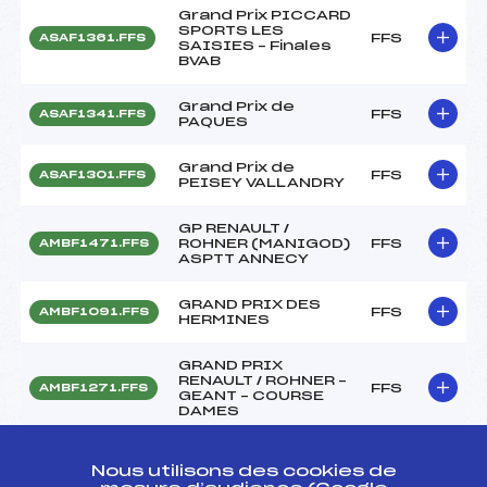
Grand Prix PICCARD
SPORTS LES
FFS
ASAF1361.FFS
SAISIES – Finales
BVAB
Grand Prix de
FFS
ASAF1341.FFS
PAQUES
Grand Prix de
FFS
ASAF1301.FFS
PEISEY VALLANDRY
GP RENAULT /
ROHNER (MANIGOD)
FFS
AMBF1471.FFS
ASPTT ANNECY
GRAND PRIX DES
FFS
AMBF1091.FFS
HERMINES
GRAND PRIX
RENAULT / ROHNER –
FFS
AMBF1271.FFS
GEANT – COURSE
DAMES
Grand Prix de
FFS
ASAF0901.FFS
Nous utilisons des cookies de
CREST VOLAND