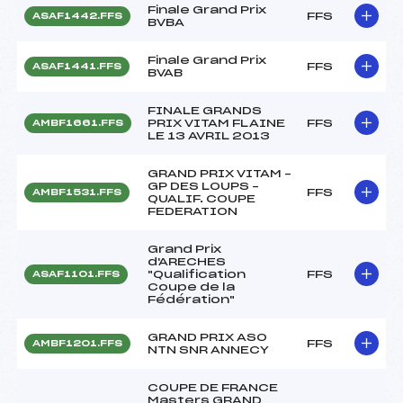
Finale Grand Prix
FFS
ASAF1442.FFS
BVBA
Finale Grand Prix
FFS
ASAF1441.FFS
BVAB
FINALE GRANDS
PRIX VITAM FLAINE
FFS
AMBF1661.FFS
LE 13 AVRIL 2013
GRAND PRIX VITAM –
GP DES LOUPS –
FFS
AMBF1531.FFS
QUALIF. COUPE
FEDERATION
Grand Prix
d'ARECHES
"Qualification
FFS
ASAF1101.FFS
Coupe de la
Fédération"
GRAND PRIX ASO
FFS
AMBF1201.FFS
NTN SNR ANNECY
COUPE DE FRANCE
Masters GRAND