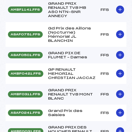
GRAND PRIX
RENAULT TV8 MB
FFS
AMBF1141.FFS
ASO NTN-SNR
ANNECY
Gd Prix des Aillons
(Nocturne)
FFS
ASAF0751.FFS
Mémorial JL
BLANCHIN
GRAND PIX DE
FFS
ASAF0501.FFS
FLUMET – Dames
GP RENAULT
MEMORIAL
FFS
AMBF0421.FFS
CHRISTIAN JACCAZ
GRAND PRIX
RENAULT TV8 MONT
FFS
AMBF0311.FFS
BLANC
Grand Prix des
FFS
ASAF0241.FFS
Saisies
GRAND PRIX DES
HOUCHES RENAULT
FFS
AMBF0031.FFS