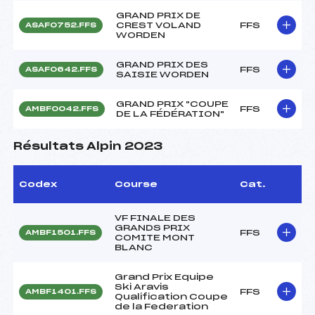
GRAND PRIX DE
CREST VOLAND
FFS
ASAF0752.FFS
WORDEN
GRAND PRIX DES
FFS
ASAF0642.FFS
SAISIE WORDEN
GRAND PRIX "COUPE
FFS
AMBF0042.FFS
DE LA FÉDÉRATION"
Résultats Alpin 2023
Codex
Course
Cat.
VF FINALE DES
GRANDS PRIX
FFS
AMBF1501.FFS
COMITE MONT
BLANC
Grand Prix Equipe
Ski Aravis
FFS
AMBF1401.FFS
Qualification Coupe
de la Federation