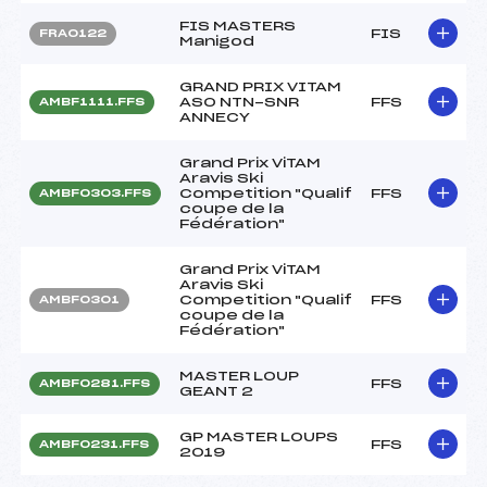
FIS MASTERS
FIS
FRA0122
Manigod
GRAND PRIX VITAM
ASO NTN-SNR
FFS
AMBF1111.FFS
ANNECY
Grand Prix ViTAM
Aravis Ski
Competition "Qualif
FFS
AMBF0303.FFS
coupe de la
Fédération"
Grand Prix ViTAM
Aravis Ski
Competition "Qualif
FFS
AMBF0301
coupe de la
Fédération"
MASTER LOUP
FFS
AMBF0281.FFS
GEANT 2
GP MASTER LOUPS
FFS
AMBF0231.FFS
2019