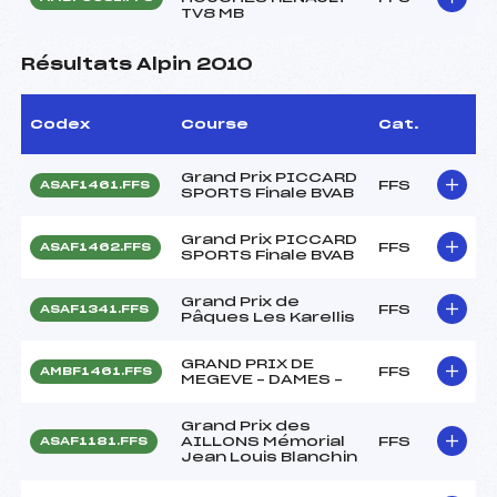
TV8 MB
Résultats Alpin 2010
Codex
Course
Cat.
Grand Prix PICCARD
FFS
ASAF1461.FFS
SPORTS Finale BVAB
Grand Prix PICCARD
FFS
ASAF1462.FFS
SPORTS Finale BVAB
Grand Prix de
FFS
ASAF1341.FFS
Pâques Les Karellis
GRAND PRIX DE
FFS
AMBF1461.FFS
MEGEVE – DAMES –
Grand Prix des
AILLONS Mémorial
FFS
ASAF1181.FFS
Jean Louis Blanchin