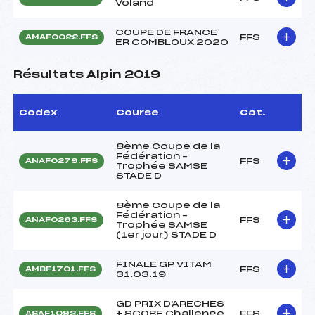
Voland
COUPE DE FRANCE
FFS
AMAF0022.FFS
ER COMBLOUX 2020
Résultats Alpin 2019
Codex
Course
Cat.
8ème Coupe de la
Fédération –
FFS
ANAF0279.FFS
Trophée SAMSE
STADE D
8ème Coupe de la
Fédération –
FFS
ANAF0263.FFS
Trophée SAMSE
(1er jour) STADE D
FINALE GP VITAM
FFS
AMBF1701.FFS
31.03.19
GD PRIX D'ARECHES
+ SCOBE Challenge
FFS
ASAF1092.FFS