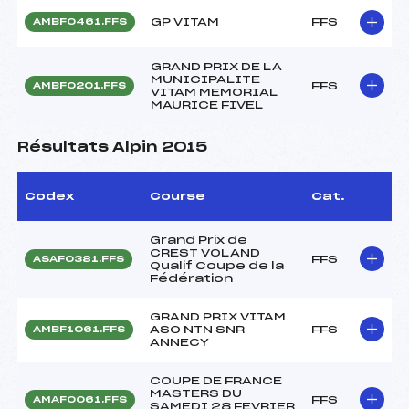
GP VITAM
FFS
AMBF0461.FFS
GRAND PRIX DE LA
MUNICIPALITE
FFS
AMBF0201.FFS
VITAM MEMORIAL
MAURICE FIVEL
Résultats Alpin 2015
Codex
Course
Cat.
Grand Prix de
CREST VOLAND
FFS
ASAF0381.FFS
Qualif Coupe de la
Fédération
GRAND PRIX VITAM
ASO NTN SNR
FFS
AMBF1061.FFS
ANNECY
COUPE DE FRANCE
MASTERS DU
FFS
AMAF0061.FFS
SAMEDI 28 FEVRIER