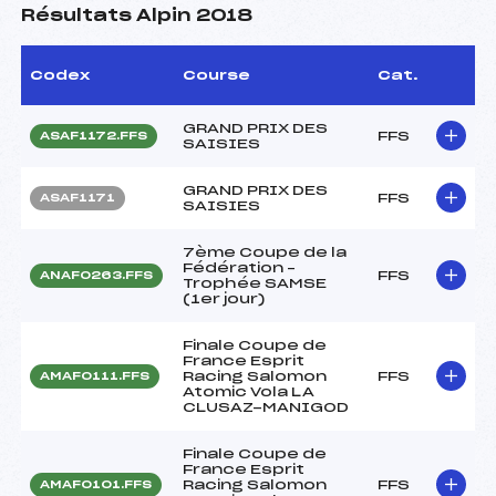
Résultats Alpin 2018
Codex
Course
Cat.
GRAND PRIX DES
FFS
ASAF1172.FFS
SAISIES
GRAND PRIX DES
FFS
ASAF1171
SAISIES
7ème Coupe de la
Fédération –
FFS
ANAF0263.FFS
Trophée SAMSE
(1er jour)
Finale Coupe de
France Esprit
Racing Salomon
FFS
AMAF0111.FFS
Atomic Vola LA
CLUSAZ-MANIGOD
Finale Coupe de
France Esprit
Racing Salomon
FFS
AMAF0101.FFS