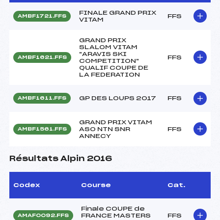
FINALE GRAND PRIX
FFS
AMBF1721.FFS
VITAM
GRAND PRIX
SLALOM VITAM
"ARAVIS SKI
FFS
AMBF1621.FFS
COMPETITION"
QUALIF COUPE DE
LA FEDERATION
GP DES LOUPS 2017
FFS
AMBF1611.FFS
GRAND PRIX VITAM
ASO NTN SNR
FFS
AMBF1561.FFS
ANNECY
Résultats Alpin 2016
Codex
Course
Cat.
Finale COUPE de
FRANCE MASTERS
FFS
AMAF0092.FFS