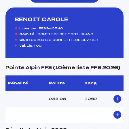
BENOIT CAROLE
foi(s) le ski
Licence :
FFS940540
Comité :
COMITE DE SKI MONT-BLANC
Club :
09201 S.C COMPETITION SEVRIER
Val. Lic. :
Oui
Points Alpin FFS (10ème liste FFS 2026)
Pénalité
Points
Rang
283.98
2062