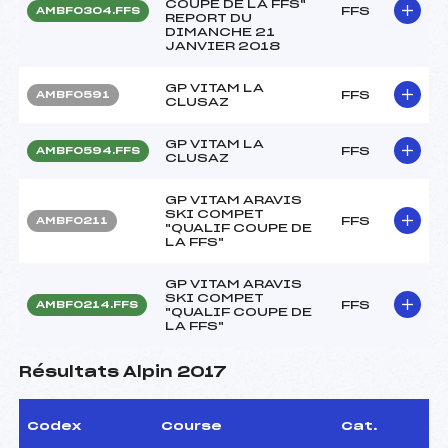
COUPE DE LA FFS"
FFS
AMBF0304.FFS
REPORT DU
DIMANCHE 21
JANVIER 2018
GP VITAM LA
FFS
AMBF0591
CLUSAZ
GP VITAM LA
FFS
AMBF0594.FFS
CLUSAZ
GP VITAM ARAVIS
SKI COMPET
FFS
AMBF0211
"QUALIF COUPE DE
LA FFS"
GP VITAM ARAVIS
SKI COMPET
FFS
AMBF0214.FFS
"QUALIF COUPE DE
LA FFS"
Résultats Alpin 2017
Codex
Course
Cat.