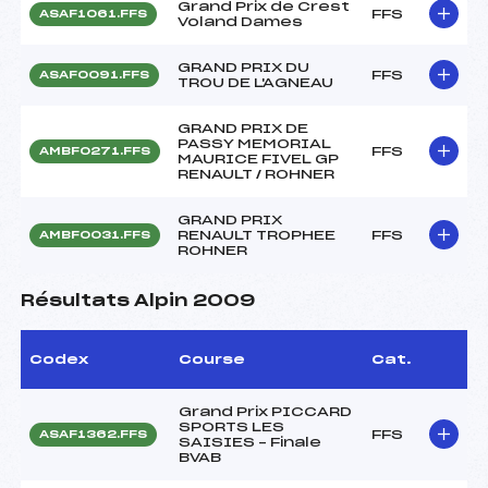
Grand Prix de Crest
FFS
ASAF1061.FFS
Voland Dames
GRAND PRIX DU
FFS
ASAF0091.FFS
TROU DE L'AGNEAU
GRAND PRIX DE
PASSY MEMORIAL
FFS
AMBF0271.FFS
MAURICE FIVEL GP
RENAULT / ROHNER
GRAND PRIX
RENAULT TROPHEE
FFS
AMBF0031.FFS
ROHNER
Résultats Alpin 2009
Codex
Course
Cat.
Grand Prix PICCARD
SPORTS LES
FFS
ASAF1362.FFS
SAISIES – Finale
BVAB