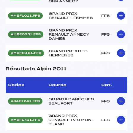
SNR ANNECY
GRAND PRIX
FFS
AMBF1011.FFS
RENAULT – FEMMES
GRAND PRIX
RENAULT ANNECY
FFS
AMBF0351.FFS
DAMES
GRAND PRIX DES
FFS
AMBF0481.FFS
HERMINES
Résultats Alpin 2011
Codex
Course
Cat.
GD PRIX D'ARÊCHES
FFS
ASAF1241.FFS
BEAUFORT
GRAND PRIX
RENAULT TV 8 MONT
FFS
AMBF1411.FFS
BLANC