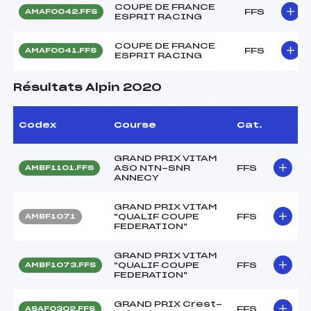
COUPE DE FRANCE
FFS
AMAF0042.FFS
ESPRIT RACING
COUPE DE FRANCE
FFS
AMAF0041.FFS
ESPRIT RACING
Résultats Alpin 2020
Codex
Course
Cat.
GRAND PRIX VITAM
ASO NTN-SNR
FFS
AMBF1101.FFS
ANNECY
GRAND PRIX VITAM
"QUALIF COUPE
FFS
AMBF1071
FEDERATION"
GRAND PRIX VITAM
"QUALIF COUPE
FFS
AMBF1073.FFS
FEDERATION"
GRAND PRIX Crest-
FFS
ASAF0302.FFS