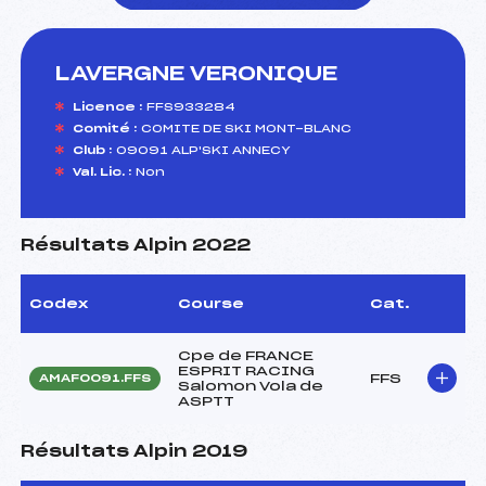
LAVERGNE VERONIQUE
foi(s) le ski
Licence :
FFS933284
Comité :
COMITE DE SKI MONT-BLANC
Club :
09091 ALP'SKI ANNECY
Val. Lic. :
Non
Résultats Alpin 2022
Codex
Course
Cat.
Cpe de FRANCE
ESPRIT RACING
FFS
AMAF0091.FFS
Salomon Vola de
ASPTT
Résultats Alpin 2019