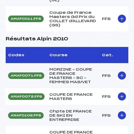
Coupe de France
Masters Gd Prix du
FFS
AMAF0011.FFS
COLLET d'ALLEVARD
(GS)
Résultats Alpin 2010
Codex
Course
Cat.
MORZINE – COUPE
DE FRANCE
FFS
AMAF0071.FFS
MASTERS – SC –
FEMMES MAS/VET
COUPE DE FRANCE
FFS
AMAF0072.FFS
MASTERS
Chpts DE FRANCE
DE SKI EN
FFS
ANAF0102.FFS
ENTREPRISE
COUPE DE FRANCE