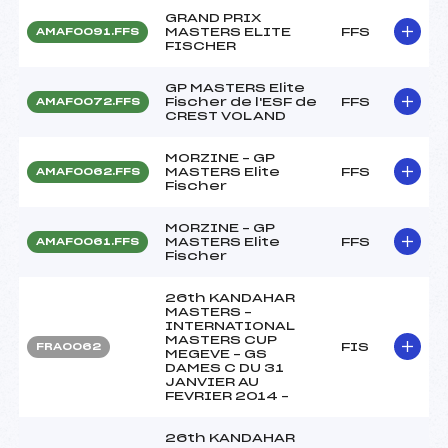
GRAND PRIX
MASTERS ELITE
FFS
AMAF0091.FFS
FISCHER
GP MASTERS Elite
Fischer de l'ESF de
FFS
AMAF0072.FFS
CREST VOLAND
MORZINE – GP
MASTERS Elite
FFS
AMAF0062.FFS
Fischer
MORZINE – GP
MASTERS Elite
FFS
AMAF0061.FFS
Fischer
26th KANDAHAR
MASTERS –
INTERNATIONAL
MASTERS CUP
FIS
FRA0062
MEGEVE – GS
DAMES C DU 31
JANVIER AU
FEVRIER 2014 –
26th KANDAHAR