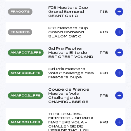
FIS Masters Cup
Grand Bornand
FIS
FRA0078
GEANT Cat C
FIS Masters Cup
Grand Bornand
FIS
FRA0075
SLALOM Cat C
Gd Prix Fischer
Masters Elite de
FFS
AMAF0072.FFS
ESF CREST VOLAND
Gd Prix Masters
Vola Challenge des
FFS
AMAF0031.FFS
Mastersloups
Coupe de France
Masters Vola
FFS
AMAF0021.FFS
Challenge de
CHAMROUSSE GS
THOLLON-les-
MEMISES – GD PRIX
MASTERS VOLA –
FFS
AMAF0011.FFS
CHALLENGE DE
L'ESF DE THOLLON