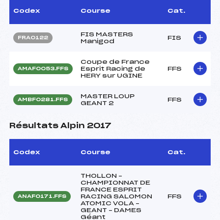
Codex
Course
Cat.
FIS MASTERS
FIS
FRA0122
Manigod
Coupe de France
Esprit Racing de
FFS
AMAF0053.FFS
HERY sur UGINE
MASTER LOUP
FFS
AMBF0281.FFS
GEANT 2
Résultats Alpin 2017
Codex
Course
Cat.
THOLLON –
CHAMPIONNAT DE
FRANCE ESPRIT
RACING SALOMON
FFS
ANAF0171.FFS
ATOMIC VOLA –
GEANT – DAMES
Géant