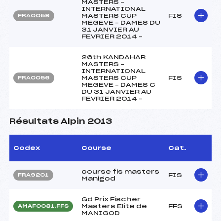
MASTERS –
INTERNATIONAL
MASTERS CUP
FIS
FRA0059
MEGEVE – DAMES DU
31 JANVIER AU
FEVRIER 2014 –
26th KANDAHAR
MASTERS –
INTERNATIONAL
MASTERS CUP
FIS
FRA0056
MEGEVE – DAMES C
DU 31 JANVIER AU
FEVRIER 2014 –
Résultats Alpin 2013
Codex
Course
Cat.
course fis masters
FIS
FRA9201
Manigod
Gd Prix Fischer
Masters Elite de
FFS
AMAF0081.FFS
MANIGOD