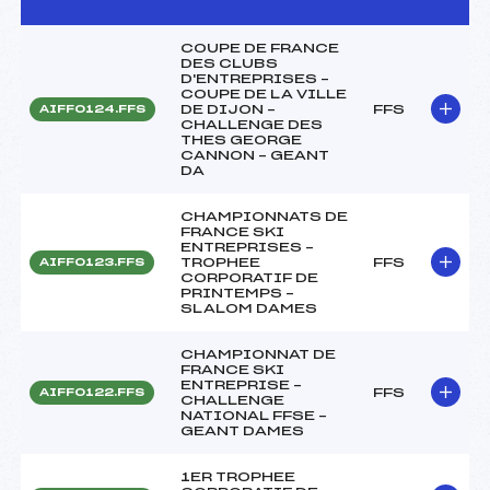
COUPE DE FRANCE
DES CLUBS
D'ENTREPRISES –
COUPE DE LA VILLE
DE DIJON –
FFS
AIFF0124.FFS
CHALLENGE DES
THES GEORGE
CANNON – GEANT
DA
CHAMPIONNATS DE
FRANCE SKI
ENTREPRISES –
TROPHEE
FFS
AIFF0123.FFS
CORPORATIF DE
PRINTEMPS –
SLALOM DAMES
CHAMPIONNAT DE
FRANCE SKI
ENTREPRISE –
FFS
AIFF0122.FFS
CHALLENGE
NATIONAL FFSE –
GEANT DAMES
1ER TROPHEE