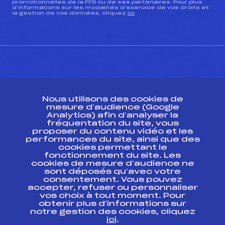
promotionnelles de la FFS ou de ses partenaires. Pour plus
d’informations sur les modalités d’exercice de vos droits et
la gestion de vos données, cliquez
ici
CONTACT
Nous utilisons des cookies de
ESPACE PRESSE
mesure d’audience (Google
Analytics) afin d’analyser la
fréquentation du site, vous
Ressources
proposer du contenu vidéo et les
performances du site, ainsi que des
Pass’Neige
cookies permettant le
Projet sportif fédéral
fonctionnement du site. Les
cookies de mesure d’audience ne
Projet de performance fédéral
sont déposés qu’avec votre
Antidopage
consentement. Vous pouvez
Pôle Développement, Formation, Suivi
accepter, refuser ou personnaliser
Scientifique
vos choix à tout moment. Pour
Listes ministérielles
obtenir plus d'informations sur
notre gestion des cookies, cliquez
Pôle vie de l’athlète
ici
.