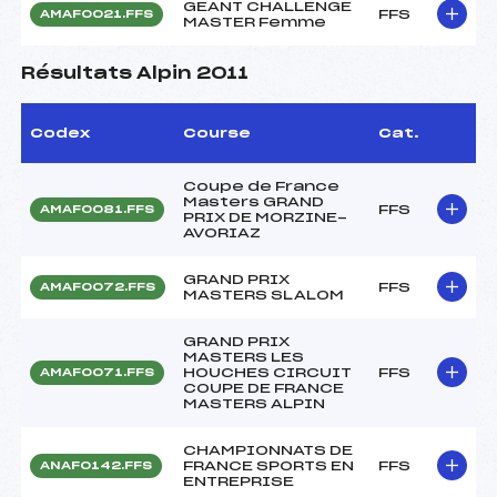
GEANT CHALLENGE
FFS
AMAF0021.FFS
MASTER Femme
Résultats Alpin 2011
Codex
Course
Cat.
Coupe de France
Masters GRAND
FFS
AMAF0081.FFS
PRIX DE MORZINE-
AVORIAZ
GRAND PRIX
FFS
AMAF0072.FFS
MASTERS SLALOM
GRAND PRIX
MASTERS LES
HOUCHES CIRCUIT
FFS
AMAF0071.FFS
COUPE DE FRANCE
MASTERS ALPIN
CHAMPIONNATS DE
FRANCE SPORTS EN
FFS
ANAF0142.FFS
ENTREPRISE