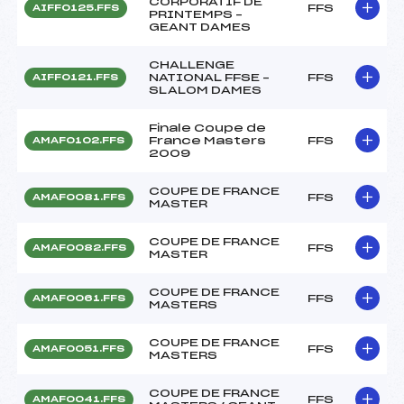
CORPORATIF DE
FFS
AIFF0125.FFS
PRINTEMPS –
GEANT DAMES
CHALLENGE
NATIONAL FFSE –
FFS
AIFF0121.FFS
SLALOM DAMES
Finale Coupe de
France Masters
FFS
AMAF0102.FFS
2009
COUPE DE FRANCE
FFS
AMAF0081.FFS
MASTER
COUPE DE FRANCE
FFS
AMAF0082.FFS
MASTER
COUPE DE FRANCE
FFS
AMAF0061.FFS
MASTERS
COUPE DE FRANCE
FFS
AMAF0051.FFS
MASTERS
COUPE DE FRANCE
FFS
AMAF0041.FFS