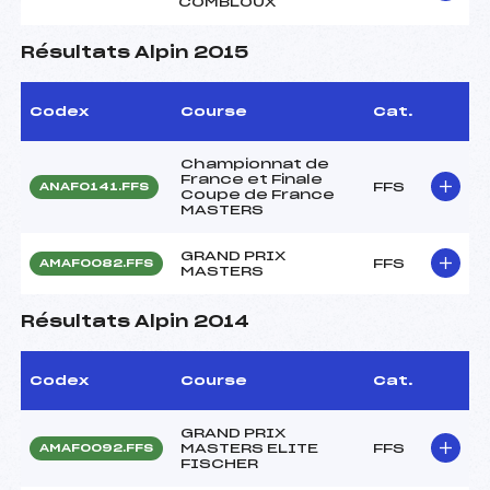
COMBLOUX
Résultats Alpin 2015
Codex
Course
Cat.
Championnat de
France et Finale
FFS
ANAF0141.FFS
Coupe de France
MASTERS
GRAND PRIX
FFS
AMAF0082.FFS
MASTERS
Résultats Alpin 2014
Codex
Course
Cat.
GRAND PRIX
MASTERS ELITE
FFS
AMAF0092.FFS
FISCHER