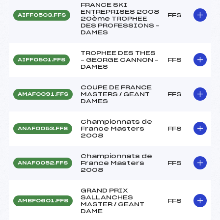
FRANCE SKI
ENTREPRISES 2008
FFS
AIFF0503.FFS
20ème TROPHEE
DES PROFESSIONS –
DAMES
TROPHEE DES THES
– GEORGE CANNON –
FFS
AIFF0501.FFS
DAMES
COUPE DE FRANCE
MASTERS / GEANT
FFS
AMAF0091.FFS
DAMES
Championnats de
France Masters
FFS
ANAF0053.FFS
2008
Championnats de
France Masters
FFS
ANAF0052.FFS
2008
GRAND PRIX
SALLANCHES
FFS
AMBF0601.FFS
MASTER / GEANT
DAME