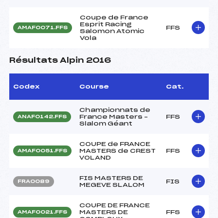
Coupe de France
Esprit Racing
FFS
AMAF0071.FFS
Salomon Atomic
Vola
Résultats Alpin 2016
Codex
Course
Cat.
Championnats de
France Masters –
FFS
ANAF0142.FFS
Slalom Géant
COUPE de FRANCE
MASTERS de CREST
FFS
AMAF0051.FFS
VOLAND
FIS MASTERS DE
FIS
FRA0089
MEGEVE SLALOM
COUPE DE FRANCE
MASTERS DE
FFS
AMAF0021.FFS