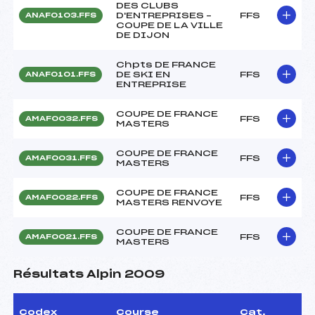
DES CLUBS
D'ENTREPRISES –
FFS
ANAF0103.FFS
COUPE DE LA VILLE
DE DIJON
Chpts DE FRANCE
DE SKI EN
FFS
ANAF0101.FFS
ENTREPRISE
COUPE DE FRANCE
FFS
AMAF0032.FFS
MASTERS
COUPE DE FRANCE
FFS
AMAF0031.FFS
MASTERS
COUPE DE FRANCE
FFS
AMAF0022.FFS
MASTERS RENVOYE
COUPE DE FRANCE
FFS
AMAF0021.FFS
MASTERS
Résultats Alpin 2009
Codex
Course
Cat.