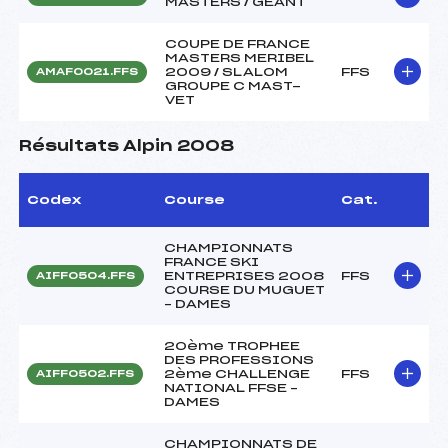
MASTERS / GEANT
COUPE DE FRANCE
MASTERS MERIBEL
2009 / SLALOM
FFS
AMAF0021.FFS
GROUPE C MAST-
VET
Résultats Alpin 2008
Codex
Course
Cat.
CHAMPIONNATS
FRANCE SKI
ENTREPRISES 2008
FFS
AIFF0504.FFS
COURSE DU MUGUET
– DAMES
20ème TROPHEE
DES PROFESSIONS
2ème CHALLENGE
FFS
AIFF0502.FFS
NATIONAL FFSE –
DAMES
CHAMPIONNATS DE