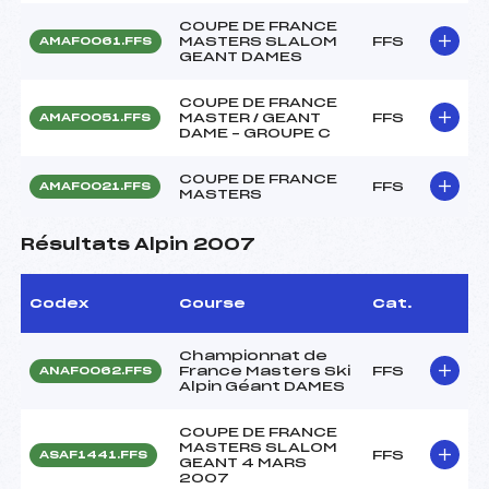
COUPE DE FRANCE
MASTERS SLALOM
FFS
AMAF0061.FFS
GEANT DAMES
COUPE DE FRANCE
MASTER / GEANT
FFS
AMAF0051.FFS
DAME – GROUPE C
COUPE DE FRANCE
FFS
AMAF0021.FFS
MASTERS
Résultats Alpin 2007
Codex
Course
Cat.
Championnat de
France Masters Ski
FFS
ANAF0062.FFS
Alpin Géant DAMES
COUPE DE FRANCE
MASTERS SLALOM
FFS
ASAF1441.FFS
GEANT 4 MARS
2007