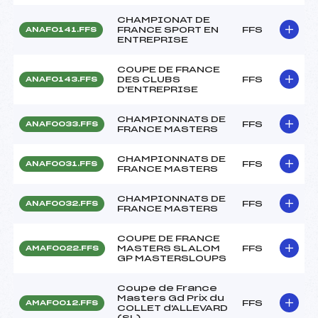
CHAMPIONAT DE
FRANCE SPORT EN
FFS
ANAF0141.FFS
ENTREPRISE
COUPE DE FRANCE
DES CLUBS
FFS
ANAF0143.FFS
D'ENTREPRISE
CHAMPIONNATS DE
FFS
ANAF0033.FFS
FRANCE MASTERS
CHAMPIONNATS DE
FFS
ANAF0031.FFS
FRANCE MASTERS
CHAMPIONNATS DE
FFS
ANAF0032.FFS
FRANCE MASTERS
COUPE DE FRANCE
MASTERS SLALOM
FFS
AMAF0022.FFS
GP MASTERSLOUPS
Coupe de France
Masters Gd Prix du
FFS
AMAF0012.FFS
COLLET d'ALLEVARD
(SL)