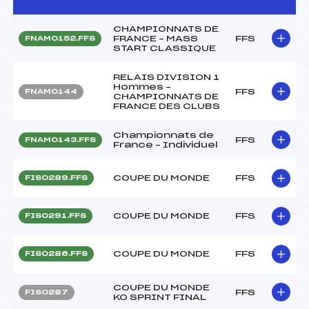
CHAMPIONNATS DE
FRANCE – MASS
FFS
FNAM0152.FFS
START CLASSIQUE
RELAIS DIVISION 1
Hommes –
FFS
FNAM0144
CHAMPIONNATS DE
FRANCE DES CLUBS
Championnats de
FFS
FNAM0143.FFS
France – Individuel
COUPE DU MONDE
FFS
FIS0289.FFS
COUPE DU MONDE
FFS
FIS0291.FFS
COUPE DU MONDE
FFS
FIS0286.FFS
COUPE DU MONDE
FFS
FIS0287
KO SPRINT FINAL