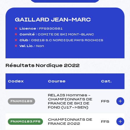
GAILLARD JEAN-MARC
foi(s) le ski
Licence :
FFS930561
Comité :
COMITE DE SKI MONT-BLANC
Club :
09218 S.C NORDIQUE PAYS ROCHOIS
Val. Lic. :
Non
Résultats Nordique 2022
Codex
Course
Cat.
RELAIS Hommes –
CHAMPIONNATS DE
FFS
FNAM0189
FRANCE DE SKI DE
FOND (U17->SEN)
CHAMPIONNATS DE
FFS
FNAM0183.FFS
FRANCE 2022