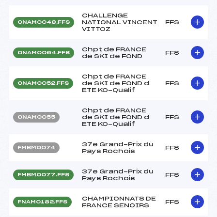
CHALLENGE
NATIONAL VINCENT
FFS
ONAM0048.FFS
VITTOZ
Chpt de FRANCE
FFS
ONAM0064.FFS
de SKI de FOND
Chpt de FRANCE
de SKI de FOND d
FFS
ONAM0052.FFS
ETE KO-Qualif
Chpt de FRANCE
de SKI de FOND d
FFS
ONAM0055
ETE KO-Qualif
37e Grand-Prix du
FFS
FMBM0074
Pays Rochois
37e Grand-Prix du
FFS
FMBM0077.FFS
Pays Rochois
CHAMPIONNATS DE
FFS
FNAM0182.FFS
FRANCE SENOIRS