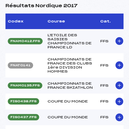
Résultats Nordique 2017
Codex
Course
Cat.
L'ETOILE DES
SAISIES
FFS
FNAM0412.FFS
CHAMPIONNATS DE
FRANCE LD
CHAMPIONNATS DE
FRANCE DES CLUBS
FFS
FNAT0141
1ère DIVISION
HOMMES
CHAMPIONNATS DE
FFS
FNAM0135.FFS
FRANCE SKIATHLON
COUPE DU MONDE
FFS
FIS0438.FFS
COUPE DU MONDE
FFS
FIS0437.FFS