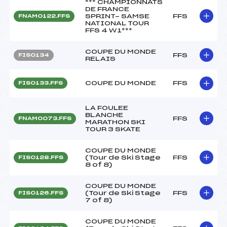
*** CHAMPIONNATS
DE FRANCE
SPRINT- SAMSE
FFS
FNAM0122.FFS
NATIONAL TOUR
FFS 4 W1***
COUPE DU MONDE
FFS
FIS0134
RELAIS
COUPE DU MONDE
FFS
FIS0133.FFS
LA FOULEE
BLANCHE
FFS
FNAM0073.FFS
MARATHON SKI
TOUR 3 SKATE
COUPE DU MONDE
(Tour de Ski Stage
FFS
FIS0128.FFS
8 of 8)
COUPE DU MONDE
(Tour de Ski Stage
FFS
FIS0126.FFS
7 of 8)
COUPE DU MONDE