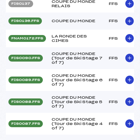
COUPE DU MONDE
FFS
FIS0137
RELAIS
COUPE DU MONDE
FFS
FIS0136.FFS
LA RONDE DES
FFS
FNAM0172.FFS
CIMES
COUPE DU MONDE
(Tour de Ski Stage 7
FFS
FIS0090.FFS
of 7)
COUPE DU MONDE
(Tour de Ski Stage 6
FFS
FIS0089.FFS
of 7)
COUPE DU MONDE
(Tour de Ski Stage 5
FFS
FIS0088.FFS
of 7)
COUPE DU MONDE
(Tour de Ski Stage 4
FFS
FIS0087.FFS
of 7)