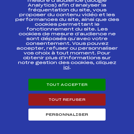
mesure d’audience (Google
Analytics) afin d’analyser la
fréquentation du site, vous
Circuits
Rang
proposer du contenu vidéo et les
performances du site, ainsi que des
cookies permettant le
SAMSE NATIONAL TOUR SENIORS HOMMES
25
fonctionnement du site. Les
cookies de mesure d’audience ne
Résultats Nordique 2015
sont déposés qu’avec votre
consentement. Vous pouvez
accepter, refuser ou personnaliser
vos choix à tout moment. Pour
Codex
Course
Cat.
obtenir plus d'informations sur
notre gestion des cookies, cliquez
ici
.
CHAMPIONNATS DE
FFS
ONAM0047.FFS
FRANCE
TOUT ACCEPTER
CHAMPIONNATS DE
FFS
ONAM0048.FFS
FRANCE
TOUT REFUSER
CHAMPIONNATS DE
FRANCE RELAIS
FFS
FNAM3379
FOND
PERSONNALISER
CHAMPIONNATS DE
FRANCE
FFS
FNAM0377.FFS
SKIATHLON