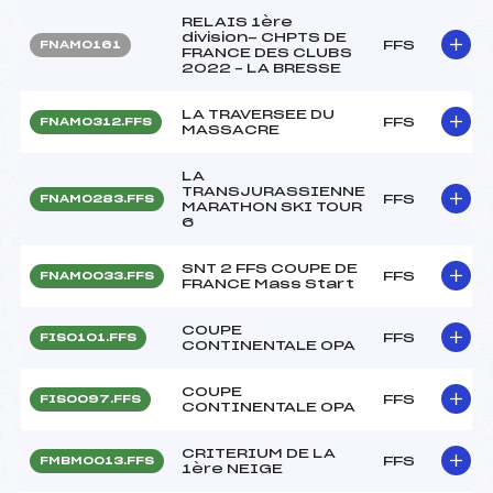
RELAIS 1ère
division- CHPTS DE
FFS
FNAM0161
FRANCE DES CLUBS
2022 – LA BRESSE
LA TRAVERSEE DU
FFS
FNAM0312.FFS
MASSACRE
LA
TRANSJURASSIENNE
FFS
FNAM0283.FFS
MARATHON SKI TOUR
6
SNT 2 FFS COUPE DE
FFS
FNAM0033.FFS
FRANCE Mass Start
COUPE
FFS
FIS0101.FFS
CONTINENTALE OPA
COUPE
FFS
FIS0097.FFS
CONTINENTALE OPA
CRITERIUM DE LA
FFS
FMBM0013.FFS
1ère NEIGE