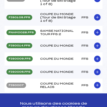
(Tour de Ski Stage
1 of 8)
COUPE DU MONDE
(Tour de Ski Stage
FFS
FIS0109.FFS
1 of 8)
SAMSE NATIONAL
FFS
FNAM0028.FFS
TOUR FFS 2
COUPE DU MONDE
FFS
FIS0014.FFS
COUPE DU MONDE
FFS
FIS0009.FFS
COUPE DU MONDE
FFS
FIS0005.FFS
COUPE DU MONDE
FFS
FIS0007
RELAIS
Circuits Nordique 2016
Nous utilisons des cookies de