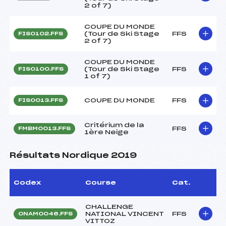
2 of 7)
COUPE DU MONDE
(Tour de Ski Stage
FFS
FIS0102.FFS
2 of 7)
COUPE DU MONDE
(Tour de Ski Stage
FFS
FIS0100.FFS
1 of 7)
COUPE DU MONDE
FFS
FIS0013.FFS
Critérium de la
FFS
FMBM0013.FFS
1ère Neige
Résultats Nordique 2019
Codex
Course
Cat.
CHALLENGE
NATIONAL VINCENT
FFS
ONAM0046.FFS
VITTOZ