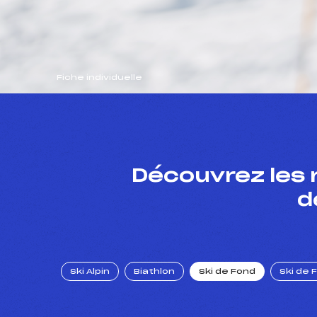
Fiche individuelle
Découvrez les 
d
Ski Alpin
Biathlon
Ski de Fond
Ski de 