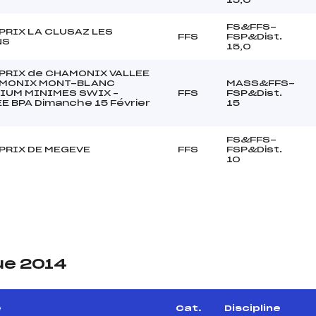
FS&FFS-
PRIX LA CLUSAZ LES
FFS
FSP&Dist.
NS
15,0
PRIX de CHAMONIX VALLEE
AMONIX MONT-BLANC
MASS&FFS-
IUM MINIMES SWIX –
FFS
FSP&Dist.
E BPA Dimanche 15 Février
15
FS&FFS-
PRIX DE MEGEVE
FFS
FSP&Dist.
10
ue 2014
e
Cat.
Discipline