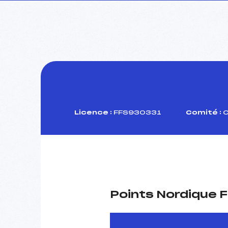
Licence :
FFS930331
Comité :
C
Points Nordique F