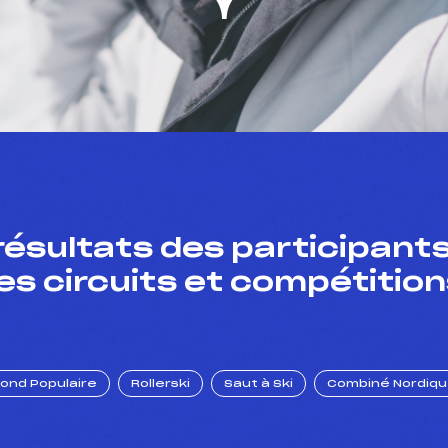
résultats des participants
es circuits et compétition
Fond Populaire
Rollerski
Saut à Ski
Combiné Nordiq