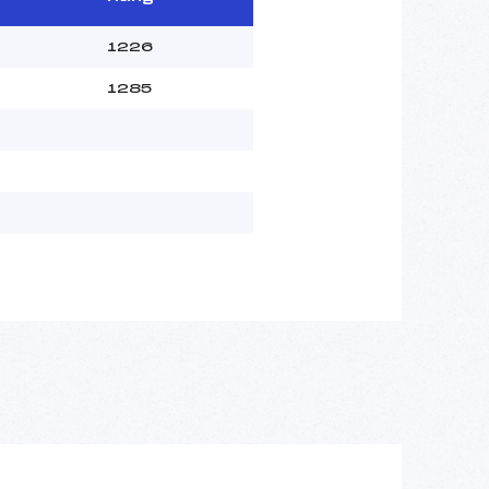
1226
1285