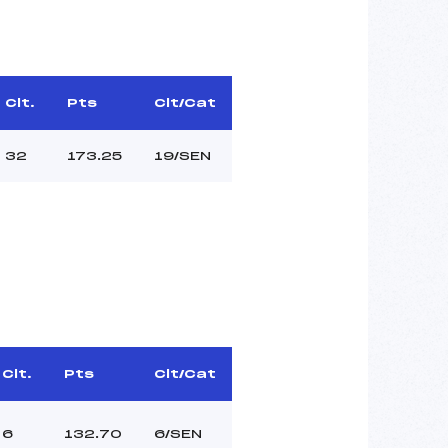
Clt.
Pts
Clt/Cat
32
173.25
19/SEN
Clt.
Pts
Clt/Cat
6
132.70
6/SEN