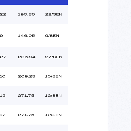
22
190.86
22/SEN
9
146.05
9/SEN
27
206.94
27/SEN
10
209.23
10/SEN
12
271.75
12/SEN
17
271.75
12/SEN