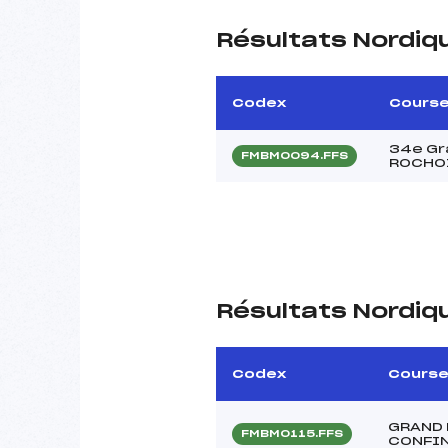
Résultats Nordiq
Codex
Cours
34e Gr
FMBM0094.FFS
ROCHO
Résultats Nordiq
Codex
Cours
GRAND 
FMBM0115.FFS
CONFI