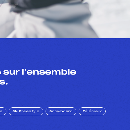
 sur l’ensemble
s.
ue
Ski Freestyle
Snowboard
Télémark