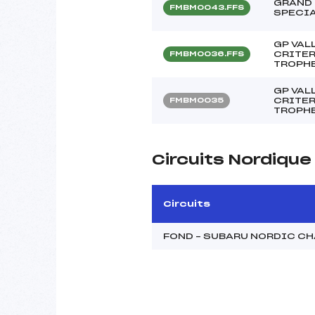
GRAND 
FMBM0043.FFS
SPECIA
GP VAL
CRITE
FMBM0036.FFS
TROPHE
GP VAL
CRITE
FMBM0035
TROPHE
Circuits Nordique
Circuits
FOND – SUBARU NORDIC C