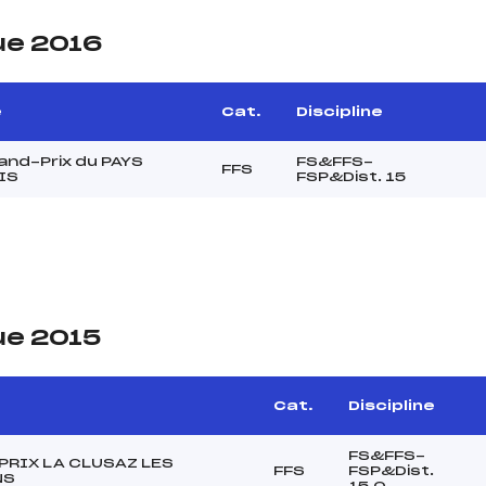
ue 2016
e
Cat.
Discipline
and-Prix du PAYS
FS&FFS-
FFS
IS
FSP&Dist. 15
ue 2015
e
Cat.
Discipline
FS&FFS-
PRIX LA CLUSAZ LES
FFS
FSP&Dist.
NS
15,0