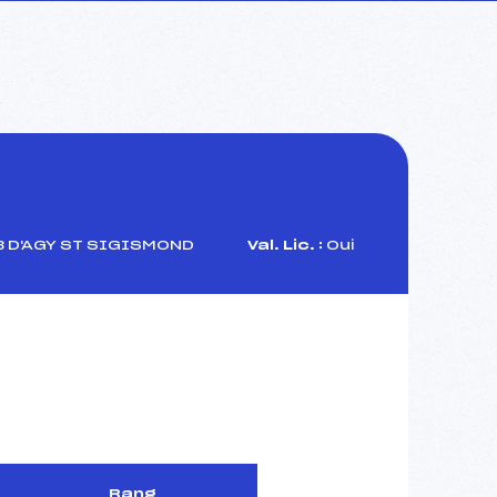
S
 D'AGY ST SIGISMOND
Val. Lic. :
Oui
Rang