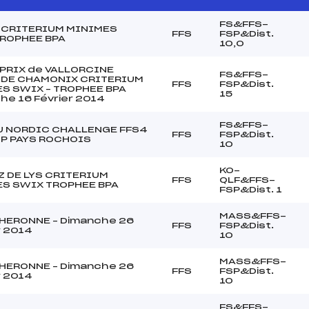
FS&FFS-
 CRITERIUM MINIMES
FFS
FSP&Dist.
ROPHEE BPA
10,0
PRIX de VALLORCINE
FS&FFS-
 DE CHAMONIX CRITERIUM
FFS
FSP&Dist.
S SWIX – TROPHEE BPA
15
he 16 Février 2014
FS&FFS-
 NORDIC CHALLENGE FFS4
FFS
FSP&Dist.
GP PAYS ROCHOIS
10
KO-
Z DE LYS CRITERIUM
FFS
QLF&FFS-
S SWIX TROPHEE BPA
FSP&Dist. 1
MASS&FFS-
HERONNE – Dimanche 26
FFS
FSP&Dist.
r 2014
10
MASS&FFS-
HERONNE – Dimanche 26
FFS
FSP&Dist.
r 2014
10
FS&FFS-