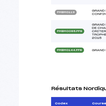
GRAND 
FMBM0113
CONFI
GRAND 
DE CH
CRITER
FMBM0095.FFS
TROPHE
2015
GRAND 
FMBM0144.FFS
Résultats Nordiq
Codex
Cours