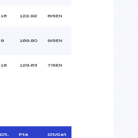
16
122.92
6/SEN
9
169.80
9/SEN
18
129.63
7/SEN
Clt.
Pts
Clt/Cat