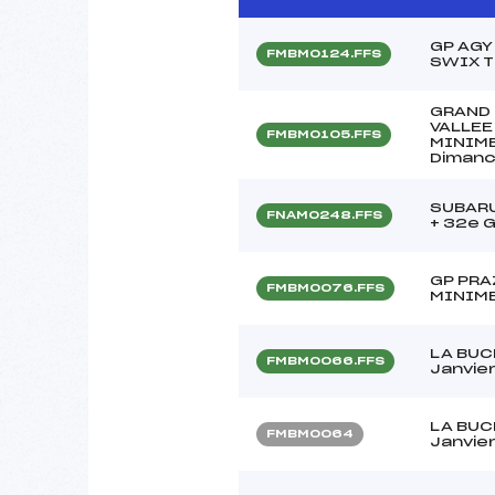
GP AGY
FMBM0124.FFS
SWIX T
GRAND 
VALLEE
FMBM0105.FFS
MINIME
Dimanc
SUBARU
FNAM0248.FFS
+ 32e 
GP PRA
FMBM0076.FFS
MINIME
LA BUC
FMBM0066.FFS
Janvie
LA BUC
FMBM0064
Janvie