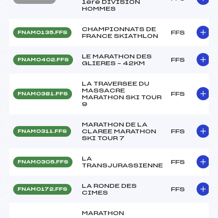
1ère DIVISION
HOMMES
CHAMPIONNATS DE
FFS
FNAM0135.FFS
FRANCE SKIATHLON
LE MARATHON DES
FFS
FNAM0402.FFS
GLIERES – 42KM
LA TRAVERSEE DU
MASSACRE
FFS
FNAM0381.FFS
MARATHON SKI TOUR
9
MARATHON DE LA
CLAREE MARATHON
FFS
FNAM0311.FFS
SKI TOUR 7
LA
FFS
FNAM0305.FFS
TRANSJURASSIENNE
LA RONDE DES
FFS
FNAM0172.FFS
CIMES
MARATHON