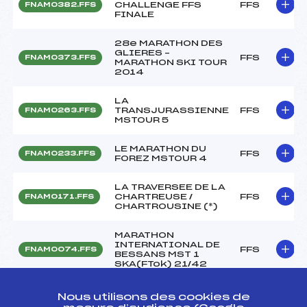
CHALLENGE FFS
FFS
FNAM0382.FFS
FINALE
28e MARATHON DES
GLIERES –
FFS
FNAM0373.FFS
MARATHON SKI TOUR
2014
LA
TRANSJURASSIENNE
FFS
FNAM0263.FFS
MSTOUR 5
LE MARATHON DU
FFS
FNAM0233.FFS
FOREZ MSTOUR 4
LA TRAVERSEE DE LA
CHARTREUSE /
FFS
FNAM0171.FFS
CHARTROUSINE (*)
MARATHON
INTERNATIONAL DE
FFS
FNAM0074.FFS
BESSANS MST 1
SKA(FTok) 21/42
MARATHON de FOND
Nous utilisons des cookies de
FFS
FNAM0044.FFS
d'URLE LIBRE