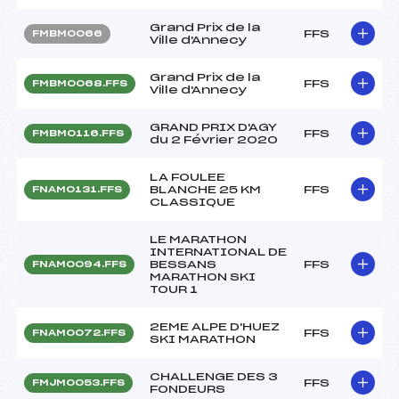
Grand Prix de la
FFS
FMBM0066
Ville d'Annecy
Grand Prix de la
FFS
FMBM0068.FFS
Ville d'Annecy
GRAND PRIX D'AGY
FFS
FMBM0116.FFS
du 2 Février 2020
LA FOULEE
BLANCHE 25 KM
FFS
FNAM0131.FFS
CLASSIQUE
LE MARATHON
INTERNATIONAL DE
BESSANS
FFS
FNAM0094.FFS
MARATHON SKI
TOUR 1
2EME ALPE D'HUEZ
FFS
FNAM0072.FFS
SKI MARATHON
CHALLENGE DES 3
FFS
FMJM0053.FFS
FONDEURS