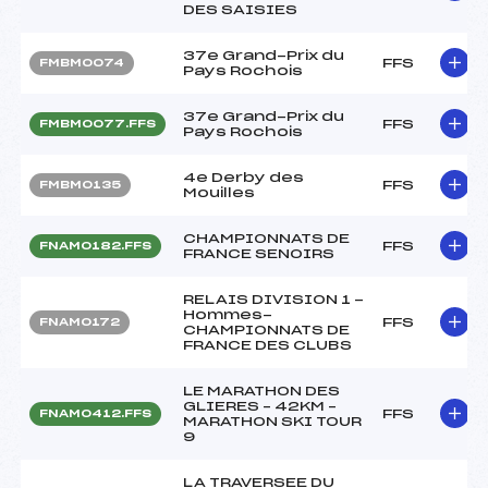
DES SAISIES
37e Grand-Prix du
FFS
FMBM0074
Pays Rochois
37e Grand-Prix du
FFS
FMBM0077.FFS
Pays Rochois
4e Derby des
FFS
FMBM0135
Mouilles
CHAMPIONNATS DE
FFS
FNAM0182.FFS
FRANCE SENOIRS
RELAIS DIVISION 1 -
Hommes-
FFS
FNAM0172
CHAMPIONNATS DE
FRANCE DES CLUBS
LE MARATHON DES
GLIERES – 42KM –
FFS
FNAM0412.FFS
MARATHON SKI TOUR
9
LA TRAVERSEE DU