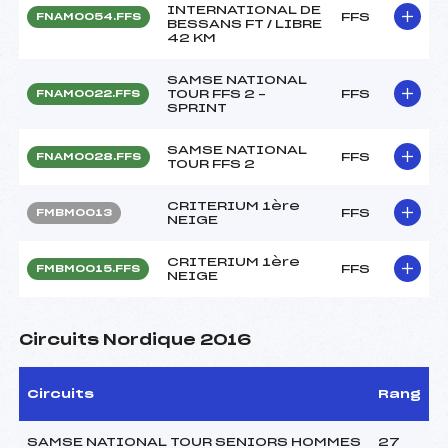
INTERNATIONAL DE
FFS
FNAM0054.FFS
BESSANS FT / LIBRE
42 KM
SAMSE NATIONAL
TOUR FFS 2 –
FFS
FNAM0022.FFS
SPRINT
SAMSE NATIONAL
FFS
FNAM0028.FFS
TOUR FFS 2
CRITERIUM 1ère
FFS
FMBM0013
NEIGE
CRITERIUM 1ère
FFS
FMBM0015.FFS
NEIGE
Circuits Nordique 2016
Circuits
Rang
SAMSE NATIONAL TOUR SENIORS HOMMES
27