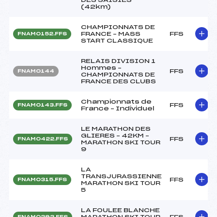
(42km)
CHAMPIONNATS DE
FRANCE – MASS
FFS
FNAM0152.FFS
START CLASSIQUE
RELAIS DIVISION 1
Hommes –
FFS
FNAM0144
CHAMPIONNATS DE
FRANCE DES CLUBS
Championnats de
FFS
FNAM0143.FFS
France – Individuel
LE MARATHON DES
GLIERES – 42KM –
FFS
FNAM0422.FFS
MARATHON SKI TOUR
9
LA
TRANSJURASSIENNE
FFS
FNAM0315.FFS
MARATHON SKI TOUR
5
LA FOULEE BLANCHE
MARATHON SKI TOUR
FFS
FNAM0292.FFS