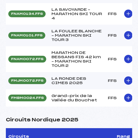
LA SAVOYARDE –
MARATHON SKI TOUR
FFS
FNAM0134.FFS
4
LA FOULEE BLANCHE
– MARATHON SKI
FFS
FNAM0101.FFS
TOUR 3
MARATHON DE
BESSANS FIS 42 km
FFS
FNAM0072.FFS
– MARATHON SKI
TOUR 2
LA RONDE DES
FFS
FMJM0072.FFS
CIMES 2025
Grand-prix de la
FFS
FMBM0024.FFS
Vallée du Bouchet
Circuits Nordique 2025
Circuits
Rang