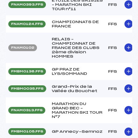
ETOILE DES SAISIES
– MARATHON SKI
FFS
FNAM0393.FFS
TOUR n°11
CHAMPIONNATS DE
FFS
FNAM0124.FFS
FRANCE
RELAIS –
CHAMPIONNAT DE
FRANCE DES CLUBS
FFS
FNAM0102
2ème division
HOMMES
GP PRAZ DE
FFS
FMBM0136.FFS
LYS/SOMMAND
Grand-Prix de la
FFS
FMBM0035.FFS
Vallée du Bouchet
MARATHON DU
GRAND BEC –
FFS
FNAM0313.FFS
MARATHON SKI TOUR
N°7
GP Annecy-Semnoz
FFS
FMBM0105.FFS