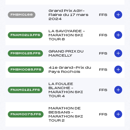
Grand Prix AGY-
Flaine du 17 mars
FFS
FMBM0166
2024
LA SAVOYARDE –
MARATHON SKI
FFS
FNAM0213.FFS
TOUR 8
GRAND PRIX DU
FFS
FMBM0125.FFS
MARCELLY
41e Grand-Prix du
FFS
FMBM0085.FFS
Pays Rochois
LA FOULEE
BLANCHE –
FFS
FNAM0121.FFS
MARATHON SKI
TOUR 4
MARATHON DE
BESSANS –
FFS
FNAM0075.FFS
MARATHON SKI
TOUR 2