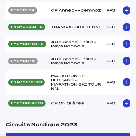
GP Annecy-Semnoz
FFS
FMBM0104
TRANSJURASSIENNE
FFS
FNAM0283.FFS
40e Grand-Prix du
FFS
FMBM0079.FFS
Pays Rochois
40e Grand-Prix du
FFS
FMBM0076
Pays Rochois
MARATHON DE
BESSANS –
FFS
FNAM0173.FFS
MARATHON SKI TOUR
N°1
GP CN Glières
FFS
FMBM0014.FFS
Circuits Nordique 2023