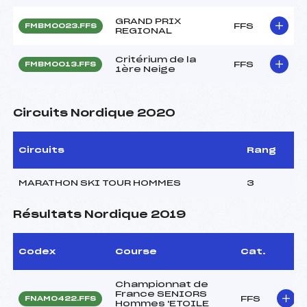
GRAND PRIX
FFS
FMBM0023.FFS
REGIONAL
Critérium de la
FFS
FMBM0013.FFS
1ère Neige
Circuits Nordique 2020
Circuits
Rang
MARATHON SKI TOUR HOMMES
3
Résultats Nordique 2019
Codex
Course
Cat.
Championnat de
France SENIORS
FFS
FNAM0422.FFS
Hommes 'ETOILE