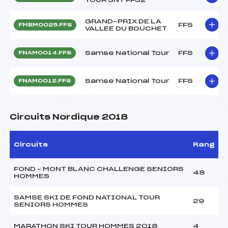
GRAND-PRIX DE LA
FFS
FMBM0025.FFS
VALLEE DU BOUCHET
Samse National Tour
FFS
FNAM0014.FFS
Samse National Tour
FFS
FNAM0012.FFS
Circuits Nordique 2018
Circuits
Rang
FOND – MONT BLANC CHALLENGE SENIORS
48
HOMMES
SAMSE SKI DE FOND NATIONAL TOUR
29
SENIORS HOMMES
MARATHON SKI TOUR HOMMES 2018
4