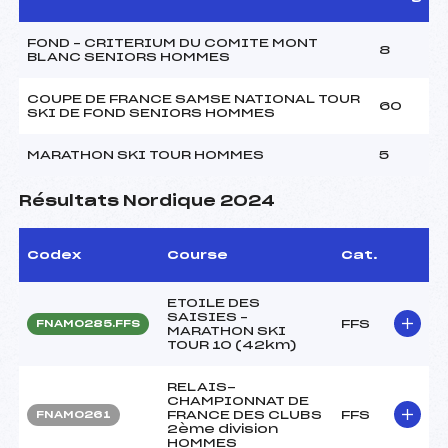
FOND – CRITERIUM DU COMITE MONT
8
BLANC SENIORS HOMMES
COUPE DE FRANCE SAMSE NATIONAL TOUR
60
SKI DE FOND SENIORS HOMMES
MARATHON SKI TOUR HOMMES
5
Résultats Nordique 2024
Codex
Course
Cat.
ETOILE DES
SAISIES –
FFS
FNAM0285.FFS
MARATHON SKI
TOUR 10 (42km)
RELAIS-
CHAMPIONNAT DE
FRANCE DES CLUBS
FFS
FNAM0261
2ème division
HOMMES