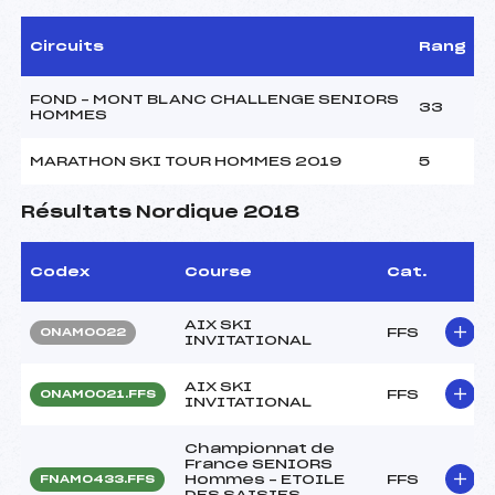
Circuits
Rang
FOND – MONT BLANC CHALLENGE SENIORS
33
HOMMES
MARATHON SKI TOUR HOMMES 2019
5
Résultats Nordique 2018
Codex
Course
Cat.
AIX SKI
FFS
ONAM0022
INVITATIONAL
AIX SKI
FFS
ONAM0021.FFS
INVITATIONAL
Championnat de
France SENIORS
Hommes – ETOILE
FFS
FNAM0433.FFS
DES SAISIES