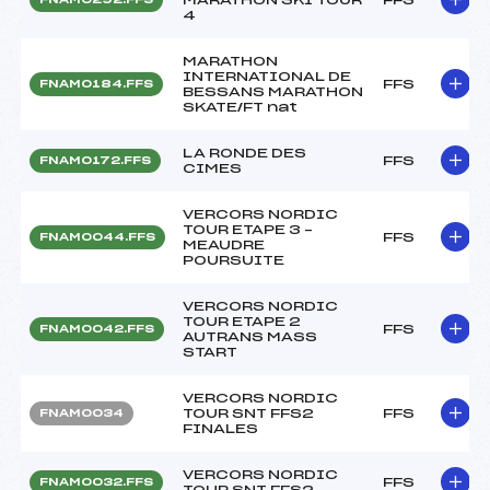
4
MARATHON
INTERNATIONAL DE
FFS
FNAM0184.FFS
BESSANS MARATHON
SKATE/FT nat
LA RONDE DES
FFS
FNAM0172.FFS
CIMES
VERCORS NORDIC
TOUR ETAPE 3 –
FFS
FNAM0044.FFS
MEAUDRE
POURSUITE
VERCORS NORDIC
TOUR ETAPE 2
FFS
FNAM0042.FFS
AUTRANS MASS
START
VERCORS NORDIC
TOUR SNT FFS2
FFS
FNAM0034
FINALES
VERCORS NORDIC
FFS
FNAM0032.FFS
TOUR SNT FFS2