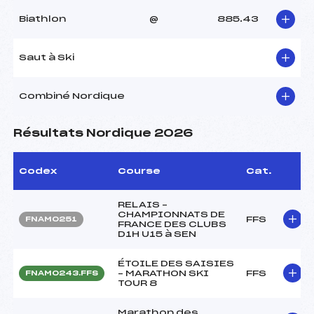
Biathlon
@
885.43
Saut à Ski
Combiné Nordique
Résultats Nordique 2026
Codex
Course
Cat.
RELAIS –
CHAMPIONNATS DE
FFS
FNAM0251
FRANCE DES CLUBS
D1H U15 à SEN
ÉTOILE DES SAISIES
– MARATHON SKI
FFS
FNAM0243.FFS
TOUR 8
Marathon des