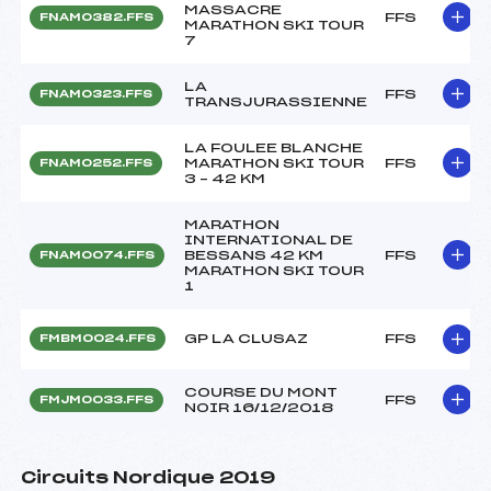
MASSACRE
FFS
FNAM0382.FFS
MARATHON SKI TOUR
7
LA
FFS
FNAM0323.FFS
TRANSJURASSIENNE
LA FOULEE BLANCHE
MARATHON SKI TOUR
FFS
FNAM0252.FFS
3 – 42 KM
MARATHON
INTERNATIONAL DE
BESSANS 42 KM
FFS
FNAM0074.FFS
MARATHON SKI TOUR
1
GP LA CLUSAZ
FFS
FMBM0024.FFS
COURSE DU MONT
FFS
FMJM0033.FFS
NOIR 16/12/2018
Circuits Nordique 2019