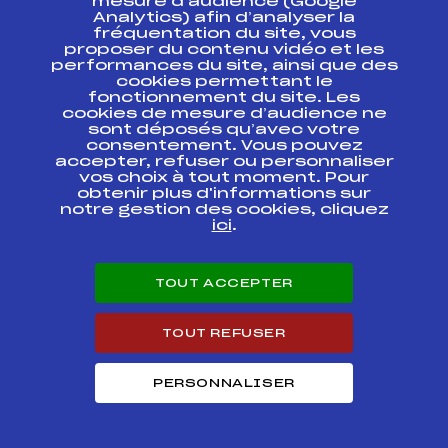
mesure d’audience (Google
Analytics) afin d’analyser la
fréquentation du site, vous
SUBARU NORDIC
CHALLENGE Libre –
FFS
proposer du contenu vidéo et les
FNAM0024.FFS
Etape 1
performances du site, ainsi que des
cookies permettant le
fonctionnement du site. Les
SUBARU NORDIC
cookies de mesure d’audience ne
CHALLENGE
FFS
FNAM0022.FFS
sont déposés qu’avec votre
Classique – Etape 1
consentement. Vous pouvez
accepter, refuser ou personnaliser
vos choix à tout moment. Pour
obtenir plus d'informations sur
Circuits Nordique 2014
notre gestion des cookies, cliquez
ici
.
Circuits
Rang
TOUT ACCEPTER
FOND – MARATHON SKI TOUR Hommes
1
2014
TOUT REFUSER
FOND – SUBARU NORDIC CHALLENGE
26
Seniors Hommes
PERSONNALISER
Résultats Nordique 2013