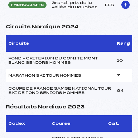
Grand-prix de la
FFS
FMBM0034.FFS
Vallée du Bouchet
Circuits Nordique 2024
Circuits
Rang
FOND – CRITERIUM DU COMITE MONT
10
BLANC SENIORS HOMMES
MARATHON SKI TOUR HOMMES
7
COUPE DE FRANCE SAMSE NATIONAL TOUR
64
SKI DE FOND SENIORS HOMMES
Résultats Nordique 2023
Codex
Course
Cat.