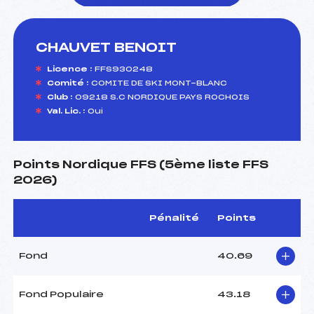
CHAUVET BENOIT
foi(s) le ski
Licence :
FFS930248
Comité :
COMITE DE SKI MONT-BLANC
Club :
09218 S.C NORDIQUE PAYS ROCHOIS
Val. Lic. :
Oui
Points Nordique FFS (5ème liste FFS
2026)
Pénalité
Points
Fond
40.69
Fond Populaire
43.18