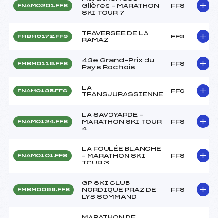
Glières – MARATHON
FFS
FNAM0201.FFS
SKI TOUR 7
TRAVERSEE DE LA
FFS
FMBM0172.FFS
RAMAZ
43e Grand-Prix du
FFS
FMBM0116.FFS
Pays Rochois
LA
FFS
FNAM0135.FFS
TRANSJURASSIENNE
LA SAVOYARDE –
MARATHON SKI TOUR
FFS
FNAM0124.FFS
4
LA FOULÉE BLANCHE
– MARATHON SKI
FFS
FNAM0101.FFS
TOUR 3
GP SKI CLUB
NORDIQUE PRAZ DE
FFS
FMBM0066.FFS
LYS SOMMAND
MARATHON DE