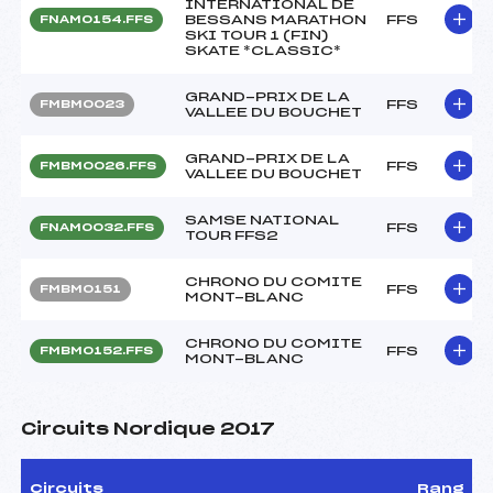
INTERNATIONAL DE
BESSANS MARATHON
FFS
FNAM0154.FFS
SKI TOUR 1 (FIN)
SKATE *CLASSIC*
GRAND-PRIX DE LA
FFS
FMBM0023
VALLEE DU BOUCHET
GRAND-PRIX DE LA
FFS
FMBM0026.FFS
VALLEE DU BOUCHET
SAMSE NATIONAL
FFS
FNAM0032.FFS
TOUR FFS2
CHRONO DU COMITE
FFS
FMBM0151
MONT-BLANC
CHRONO DU COMITE
FFS
FMBM0152.FFS
MONT-BLANC
Circuits Nordique 2017
Circuits
Rang