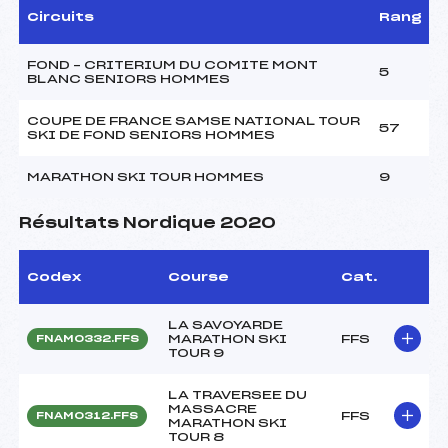
Circuits
Rang
FOND – CRITERIUM DU COMITE MONT
5
BLANC SENIORS HOMMES
COUPE DE FRANCE SAMSE NATIONAL TOUR
57
SKI DE FOND SENIORS HOMMES
MARATHON SKI TOUR HOMMES
9
Résultats Nordique 2020
Codex
Course
Cat.
LA SAVOYARDE
MARATHON SKI
FFS
FNAM0332.FFS
TOUR 9
LA TRAVERSEE DU
MASSACRE
FFS
FNAM0312.FFS
MARATHON SKI
TOUR 8