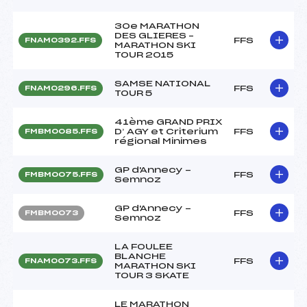
30e MARATHON
DES GLIERES –
FFS
FNAM0392.FFS
MARATHON SKI
TOUR 2015
SAMSE NATIONAL
FFS
FNAM0296.FFS
TOUR 5
41ème GRAND PRIX
D’ AGY et Criterium
FFS
FMBM0085.FFS
régional Minimes
GP d'Annecy -
FFS
FMBM0075.FFS
Semnoz
GP d'Annecy -
FFS
FMBM0073
Semnoz
LA FOULEE
BLANCHE
FFS
FNAM0073.FFS
MARATHON SKI
TOUR 3 SKATE
LE MARATHON