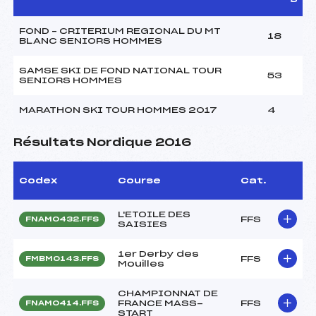
FOND – CRITERIUM REGIONAL DU MT
18
BLANC SENIORS HOMMES
SAMSE SKI DE FOND NATIONAL TOUR
53
SENIORS HOMMES
MARATHON SKI TOUR HOMMES 2017
4
Résultats Nordique 2016
Codex
Course
Cat.
L'ETOILE DES
FFS
FNAM0432.FFS
SAISIES
1er Derby des
FFS
FMBM0143.FFS
Mouilles
CHAMPIONNAT DE
FRANCE MASS-
FFS
FNAM0414.FFS
START