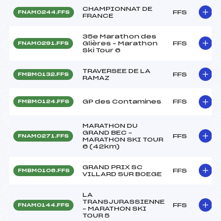
CHAMPIONNAT DE
FFS
FNAM0244.FFS
FRANCE
35e Marathon des
Glières – Marathon
FFS
FNAM0291.FFS
Ski Tour 6
TRAVERSEE DE LA
FFS
FMBM0132.FFS
RAMAZ
GP des Contamines
FFS
FMBM0124.FFS
MARATHON DU
GRAND BEC –
FFS
FNAM0271.FFS
MARATHON SKI TOUR
6 (42km)
GRAND PRIX SC
FFS
FMBM0106.FFS
VILLARD SUR BOEGE
LA
TRANSJURASSIENNE
FFS
FNAM0144.FFS
– MARATHON SKI
TOUR 5