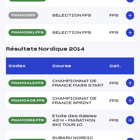
SELECTION FFS
FFS
FNAM0396
SELECTION FFS
FFS
FNAM0391.FFS
Résultats Nordique 2014
Codex
Course
Cat.
CHAMPIONNAT DE
FFS
FNAM0413.FFS
FRANCE MASS START
CHAMPIONNAT DE
FFS
FNAM0406.FFS
FRANCE SPRINT
Etoile des Saisies
42 H – MARATHON
FFS
FNAM0392.FFS
SKI TOUR 10
SUBARU NORDIC