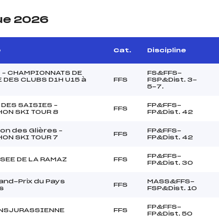
ue 2026
e
Cat.
Discipline
 – CHAMPIONNATS DE
FS&FFS-
 DES CLUBS D1H U15 à
FFS
FSP&Dist. 3-
5-7.
 DES SAISIES –
FP&FFS-
FFS
ON SKI TOUR 8
FP&Dist. 42
on des Glières –
FP&FFS-
FFS
ON SKI TOUR 7
FP&Dist. 42
FP&FFS-
SEE DE LA RAMAZ
FFS
FP&Dist. 30
and-Prix du Pays
MASS&FFS-
FFS
s
FSP&Dist. 10
FP&FFS-
ANSJURASSIENNE
FFS
FP&Dist. 50