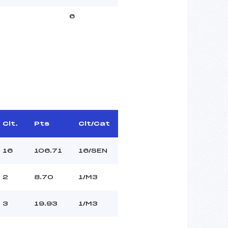
6
Clt.
Pts
Clt/Cat
16
106.71
16/SEN
2
8.70
1/M3
3
19.93
1/M3