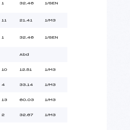
1
32.46
1/SEN
11
21.41
1/M3
1
32.46
1/SEN
Abd
10
12.51
1/M3
4
33.14
1/M3
13
60.03
1/M3
2
32.67
1/M3