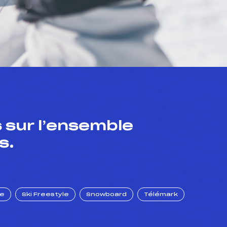
 sur l’ensemble
s.
ue
Ski Freestyle
Snowboard
Télémark