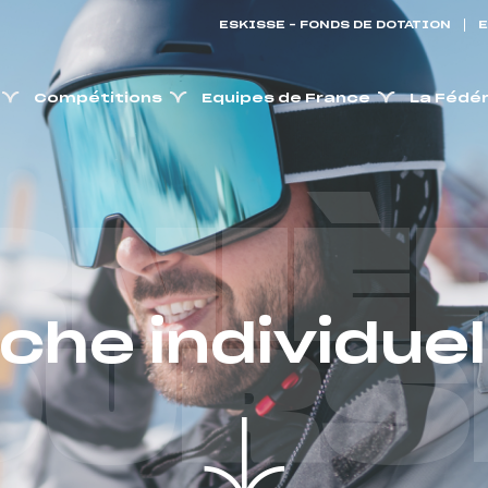
ESKISSE – FONDS DE DOTATION
E
Compétitions
Equipes de France
La Fédé
RNIÈ
iche individuel
OURS