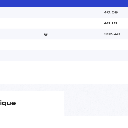
40.69
43.18
@
885.43
ique