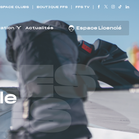
SPACE CLUBS
BOUTIQUE FFS
FFS TV
ration
Actualités
Espace Licencié
RES
le
ES