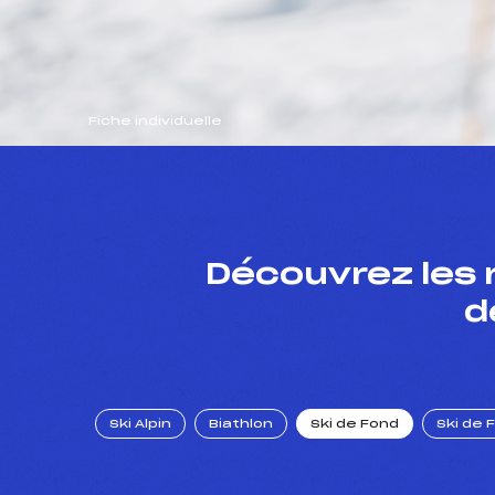
Fiche individuelle
Découvrez les 
d
Ski Alpin
Biathlon
Ski de Fond
Ski de 