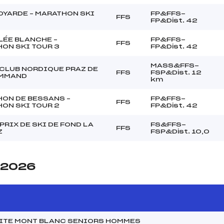
OYARDE – MARATHON SKI
FP&FFS-
FFS
FP&Dist. 42
LÉE BLANCHE –
FP&FFS-
FFS
ON SKI TOUR 3
FP&Dist. 42
MASS&FFS-
 CLUB NORDIQUE PRAZ DE
FFS
FSP&Dist. 12
OMMAND
km
ON DE BESSANS –
FP&FFS-
FFS
ON SKI TOUR 2
FP&Dist. 42
PRIX DE SKI DE FOND LA
FS&FFS-
FFS
Z
FSP&Dist. 10,0
e 2026
MITE MONT BLANC SENIORS HOMMES