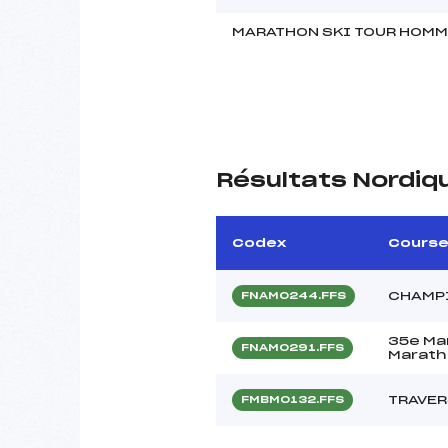
MARATHON SKI TOUR HOM
Résultats Nordiq
Codex
Cours
CHAMPI
FNAM0244.FFS
35e Mar
FNAM0291.FFS
Maratho
TRAVER
FMBM0132.FFS