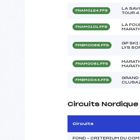
LA SAV
FNAM0124.FFS
TOUR 4
LA FOU
FNAM0101.FFS
MARATH
GP SKI
FMBM0066.FFS
LYS S
MARATH
FNAM0091.FFS
MARATH
GRAND 
FMBM0044.FFS
CLUSA
Circuits Nordiqu
Circuits
FOND – CRITERIUM DU CO