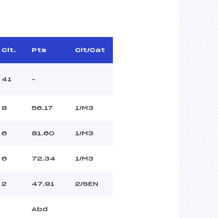
Clt.
Pts
Clt/Cat
41
–
8
56.17
1/M3
6
81.60
1/M3
6
72.34
1/M3
2
47.91
2/SEN
Abd