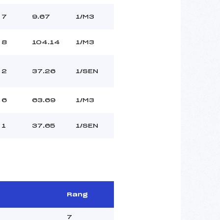
7
9.67
1/M3
8
104.14
1/M3
2
37.26
1/SEN
6
63.69
1/M3
1
37.65
1/SEN
Rang
7