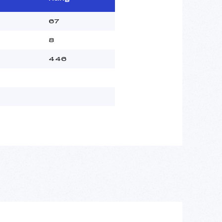
67
8
446