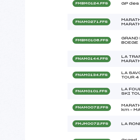
GP des
FMBM0124.FFS
MARATH
FNAM0271.FFS
MARATH
GRAND 
FMBM0106.FFS
BOEGE
LA TRA
FNAM0144.FFS
MARATH
LA SAV
FNAM0134.FFS
TOUR 4
LA FOU
FNAM0101.FFS
SKI TO
MARATH
FNAM0072.FFS
km – M
LA RON
FMJM0072.FFS
Grand-p