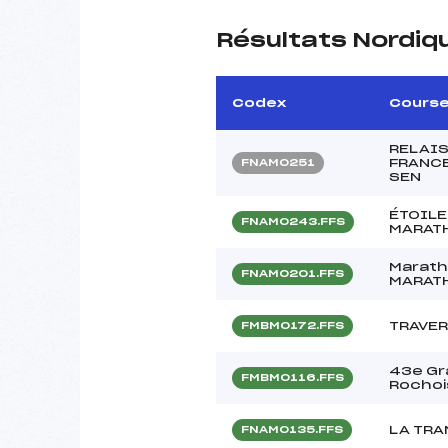
Résultats Nordiq
Codex
Cours
RELAIS
FRANCE
FNAM0251
SEN
ÉTOILE
FNAM0243.FFS
MARATH
Marath
FNAM0201.FFS
MARATH
TRAVER
FMBM0172.FFS
43e Gr
FMBM0116.FFS
Rochoi
LA TR
FNAM0135.FFS