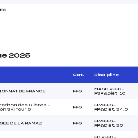
MES
ue 2025
e
Cat.
Discipline
MASS&FFS-
ONNAT DE FRANCE
FFS
FSP&Dist. 10
athon des Glières –
FP&FFS-
FFS
n Ski Tour 6
FP&Dist. 34,0
FP&FFS-
SEE DE LA RAMAZ
FFS
FP&Dist. 30
FS&FFS-