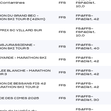
 Contamines
FFS
FSP&Dist.
10,0
ON DU GRAND BEC –
FP&FFS-
FFS
ON SKI TOUR 6 (42km)
FP&Dist. 42
FS&FFS-
PRIX SC VILLARD SUR
FFS
FSP&Dist.
10.0
NSJURASSIENNE –
FP&FFS-
FFS
ON SKI TOUR 5
FP&Dist. 40
OYARDE – MARATHON SKI
FP&FFS-
FFS
FP&Dist. 42
LEE BLANCHE – MARATHON
FP&FFS-
FFS
UR 3
FP&Dist. 42
ON DE BESSANS FIS 42
FP&FFS-
FFS
ARATHON SKI TOUR 2
FP&Dist. 42
FP&FFS-
DE DES CIMES 2025
FFS
FP&Dist. 30
FS&FFS-
rix de la Vallée du