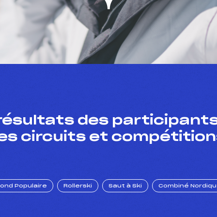
résultats des participants
es circuits et compétition
Fond Populaire
Rollerski
Saut à Ski
Combiné Nordiq