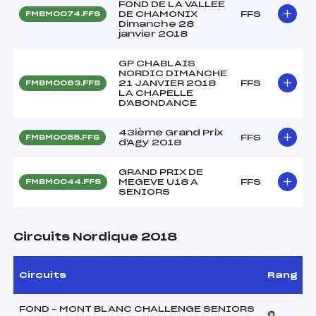
FOND DE LA VALLEE
DE CHAMONIX
FFS
FMBM0074.FFS
Dimanche 28
janvier 2018
GP CHABLAIS
NORDIC DIMANCHE
21 JANVIER 2018
FFS
FMBM0063.FFS
LA CHAPELLE
D'ABONDANCE
43ième Grand Prix
FFS
FMBM0055.FFS
d'Agy 2018
GRAND PRIX DE
MEGEVE U18 A
FFS
FMBM0044.FFS
SENIORS
Circuits Nordique 2018
Circuits
Rang
FOND – MONT BLANC CHALLENGE SENIORS
6