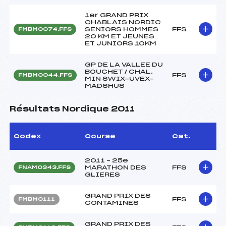
1er GRAND PRIX
CHABLAIS NORDIC
SENIORS HOMMES
FFS
FMBM0074.FFS
20 KM ET JEUNES
ET JUNIORS 10KM
GP DE LA VALLEE DU
BOUCHET / CHAL.
FFS
FMBM0044.FFS
MIN SWIX-UVEX-
MADSHUS
Résultats Nordique 2011
Codex
Course
Cat.
2011 – 25e
MARATHON DES
FFS
FNAM0343.FFS
GLIERES
GRAND PRIX DES
FFS
FMBM0111
CONTAMINES
GRAND PRIX DES