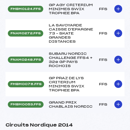
GP AGY CRITERIUM
MINIMES SWIX
FFS
FMBM0124.FFS
TROPHEE BPA
LA SAVOYARDE
CAISSE D'EPARGNE
73 – SKATE
FFS
FNAM0272.FFS
GRANDES
DISTANCES
SUBARU NORDIC
CHALLENGE FFS4 +
FFS
FNAM0248.FFS
32e GP PAYS
ROCHOIS
GP PRAZ DE LYS
CRITERIUM
FFS
FMBM0076.FFS
MINIMES SWIX
TROPHEE BPA
GRAND PRIX
FFS
FMBM0053.FFS
CHABLAIS NORDIC
Circuits Nordique 2014