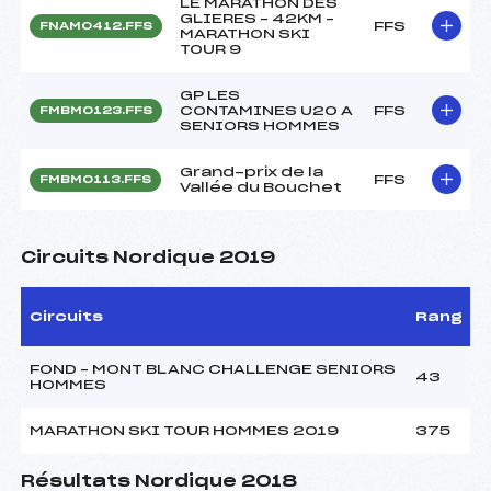
LE MARATHON DES
GLIERES – 42KM –
FFS
FNAM0412.FFS
MARATHON SKI
TOUR 9
GP LES
CONTAMINES U20 A
FFS
FMBM0123.FFS
SENIORS HOMMES
Grand-prix de la
FFS
FMBM0113.FFS
Vallée du Bouchet
Circuits Nordique 2019
Circuits
Rang
FOND – MONT BLANC CHALLENGE SENIORS
43
HOMMES
MARATHON SKI TOUR HOMMES 2019
375
Résultats Nordique 2018