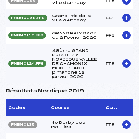
FFS
FMBM0066
Ville d'Annecy
Grand Prix de la
FFS
FMBM0068.FFS
Ville d'Annecy
GRAND PRIX D'AGY
FFS
FMBM0116.FFS
du 2 Février 2020
48ème GRAND
PRIX DE SKI
NORDIQUE VALLEE
DE CHAMONIX
FFS
FMBM0124.FFS
MONT BLANC
Dimanche 12
janvier 2020
Résultats Nordique 2019
Codex
Course
Cat.
4e Derby des
FFS
FMBM0135
Mouilles