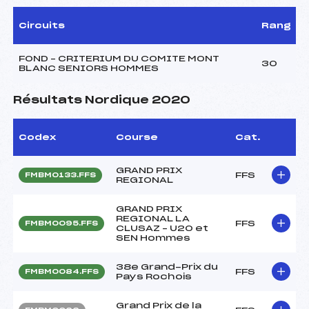
Circuits
Rang
FOND – CRITERIUM DU COMITE MONT
30
BLANC SENIORS HOMMES
Résultats Nordique 2020
Codex
Course
Cat.
GRAND PRIX
FFS
FMBM0133.FFS
REGIONAL
GRAND PRIX
REGIONAL LA
FFS
FMBM0095.FFS
CLUSAZ – U20 et
SEN Hommes
38e Grand-Prix du
FFS
FMBM0084.FFS
Pays Rochois
Grand Prix de la