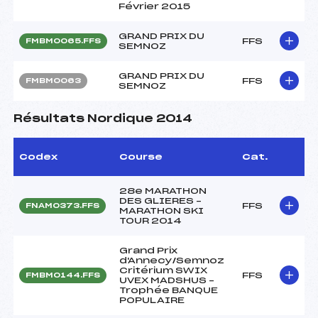
Février 2015
GRAND PRIX DU
FFS
FMBM0065.FFS
SEMNOZ
GRAND PRIX DU
FFS
FMBM0063
SEMNOZ
Résultats Nordique 2014
Codex
Course
Cat.
28e MARATHON
DES GLIERES –
FFS
FNAM0373.FFS
MARATHON SKI
TOUR 2014
Grand Prix
d'Annecy/Semnoz
Critérium SWIX
FFS
FMBM0144.FFS
UVEX MADSHUS –
Trophée BANQUE
POPULAIRE