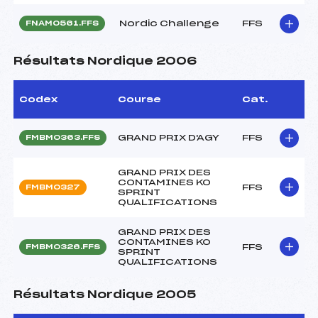
Nordic Challenge
FFS
FNAM0561.FFS
Résultats Nordique 2006
Codex
Course
Cat.
GRAND PRIX D'AGY
FFS
FMBM0363.FFS
GRAND PRIX DES
CONTAMINES KO
FFS
FMBM0327
SPRINT
QUALIFICATIONS
GRAND PRIX DES
CONTAMINES KO
FFS
FMBM0326.FFS
SPRINT
QUALIFICATIONS
Résultats Nordique 2005