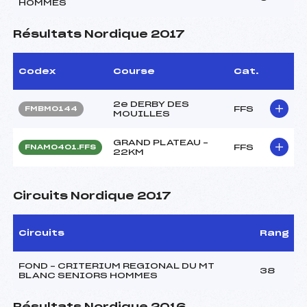
HOMMES
Résultats Nordique 2017
Codex
Course
Cat.
2e DERBY DES
FFS
FMBM0144
MOUILLES
GRAND PLATEAU –
FFS
FNAM0401.FFS
22KM
Circuits Nordique 2017
Circuits
Rang
FOND – CRITERIUM REGIONAL DU MT
38
BLANC SENIORS HOMMES