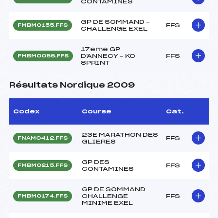
CONTAMINES
GP DE SOMMAND –
FFS
FMBM0155.FFS
CHALLENGE EXEL
17eme GP
D'ANNECY – KO
FFS
FMBM0055.FFS
SPRINT
Résultats Nordique 2009
Codex
Course
Cat.
23E MARATHON DES
FFS
FNAM0412.FFS
GLIERES
GP DES
FFS
FMBM0215.FFS
CONTAMINES
GP DE SOMMAND
CHALLENGE
FFS
FMBM0174.FFS
MINIME EXEL