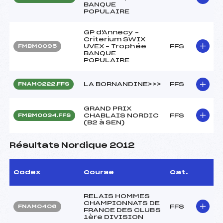
BANQUE
POPULAIRE
GP d'Annecy –
Criterium SWIX
UVEX – Trophée
FFS
FMBM0095
BANQUE
POPULAIRE
LA BORNANDINE>>>
FFS
FNAM0222.FFS
GRAND PRIX
CHABLAIS NORDIC
FFS
FMBM0034.FFS
(B2 à SEN)
Résultats Nordique 2012
Codex
Course
Cat.
RELAIS HOMMES
CHAMPIONNATS DE
FFS
FNAM0406
FRANCE DES CLUBS
1ère DIVISION