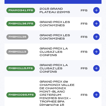
2015 GRAND
FFS
FNAM0341.FFS
PLATEAU 22KMS
GRAND PRIX LES
FFS
FMBM0136.FFS
CONTAMINES
GRAND PRIX LES
FFS
FMBM0135
CONTAMINES
GRAND PRIX LA
CLUSAZ LES
FFS
FMBM0113
CONFINS
GRAND PRIX LA
CLUSAZ LES
FFS
FMBM0115.FFS
CONFINS
GRAND PRIX de
CHAMONIX VALLEE
DE CHAMONIX
MONT-BLANC
CRITERIUM
FFS
FMBM0095.FFS
MINIMES SWIX –
TROPHEE BPA
Dimanche 15