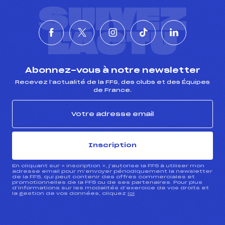
SUIVEZ
L'ACTU
Abonnez-vous à notre newsletter
Recevez l’actualité de la FFS, des clubs et des Équipes
de France.
Inscription
En cliquant sur « inscription », j’autorise la FFS à utiliser mon
adresse email pour m’envoyer périodiquement la newsletter
de la FFS, qui peut contenir des offres commerciales et
promotionnelles de la FFS ou de ses partenaires. Pour plus
d’informations sur les modalités d’exercice de vos droits et
la gestion de vos données, cliquez
ici