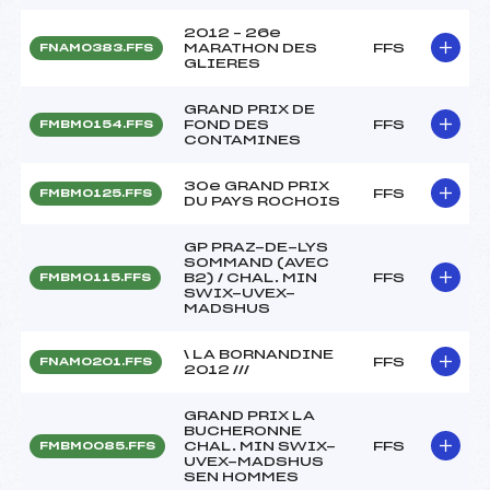
2012 – 26e
MARATHON DES
FFS
FNAM0383.FFS
GLIERES
GRAND PRIX DE
FOND DES
FFS
FMBM0154.FFS
CONTAMINES
30e GRAND PRIX
FFS
FMBM0125.FFS
DU PAYS ROCHOIS
GP PRAZ-DE-LYS
SOMMAND (AVEC
B2) / CHAL. MIN
FFS
FMBM0115.FFS
SWIX-UVEX-
MADSHUS
\ LA BORNANDINE
FFS
FNAM0201.FFS
2012 ///
GRAND PRIX LA
BUCHERONNE
CHAL. MIN SWIX-
FFS
FMBM0085.FFS
UVEX-MADSHUS
SEN HOMMES