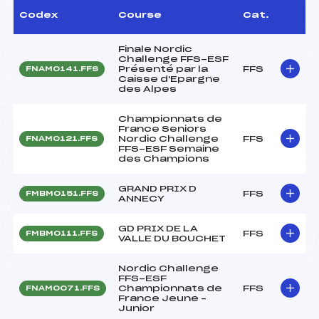
Codex
Course
Cat.
Finale Nordic
Challenge FFS-ESF
Présenté par la
FFS
FNAM0141.FFS
Caisse d'Epargne
des Alpes
Championnats de
France Seniors
Nordic Challenge
FFS
FNAM0121.FFS
FFS-ESF Semaine
des Champions
GRAND PRIX D
FFS
FMBM0151.FFS
ANNECY
GD PRIX DE LA
FFS
FMBM0111.FFS
VALLE DU BOUCHET
Nordic Challenge
FFS-ESF
Championnats de
FFS
FNAM0071.FFS
France Jeune –
Junior