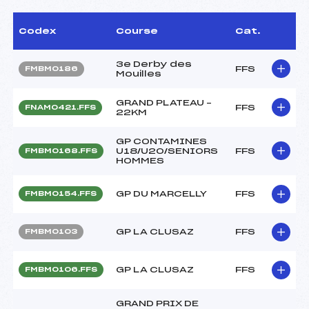
Codex
Course
Cat.
3e Derby des
FFS
FMBM0186
Mouilles
GRAND PLATEAU –
FFS
FNAM0421.FFS
22KM
GP CONTAMINES
U18/U20/SENIORS
FFS
FMBM0168.FFS
HOMMES
GP DU MARCELLY
FFS
FMBM0154.FFS
GP LA CLUSAZ
FFS
FMBM0103
GP LA CLUSAZ
FFS
FMBM0106.FFS
GRAND PRIX DE