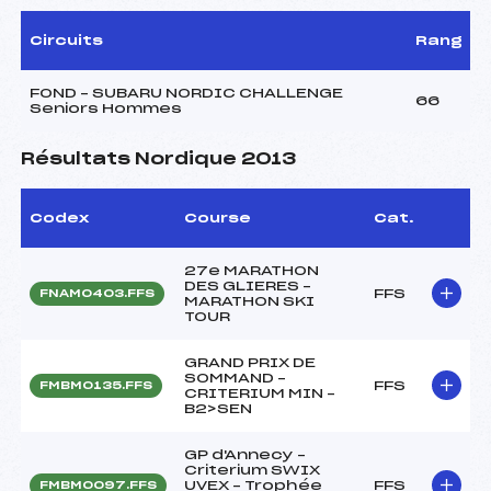
Circuits
Rang
FOND – SUBARU NORDIC CHALLENGE
66
Seniors Hommes
Résultats Nordique 2013
Codex
Course
Cat.
27e MARATHON
DES GLIERES –
FFS
FNAM0403.FFS
MARATHON SKI
TOUR
GRAND PRIX DE
SOMMAND –
FFS
FMBM0135.FFS
CRITERIUM MIN –
B2>SEN
GP d'Annecy –
Criterium SWIX
UVEX – Trophée
FFS
FMBM0097.FFS