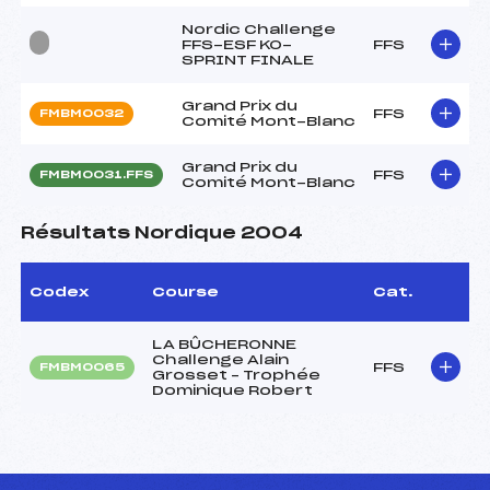
Nordic Challenge
FFS-ESF KO-
FFS
SPRINT FINALE
Grand Prix du
FFS
FMBM0032
Comité Mont-Blanc
Grand Prix du
FFS
FMBM0031.FFS
Comité Mont-Blanc
Résultats Nordique 2004
Codex
Course
Cat.
LA BÛCHERONNE
Challenge Alain
FFS
FMBM0065
Grosset – Trophée
Dominique Robert