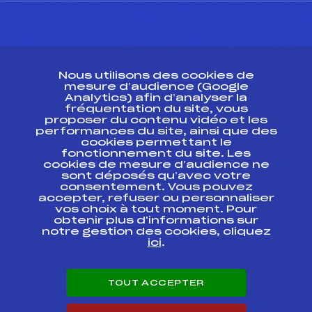
CONTACT
Nous utilisons des cookies de
ESPACE PRESSE
mesure d’audience (Google
Analytics) afin d’analyser la
fréquentation du site, vous
Ressources
proposer du contenu vidéo et les
performances du site, ainsi que des
Pass’Neige
cookies permettant le
Projet sportif fédéral
fonctionnement du site. Les
cookies de mesure d’audience ne
Projet de performance fédéral
sont déposés qu’avec votre
Antidopage
consentement. Vous pouvez
Pôle Développement, Formation, Suivi
accepter, refuser ou personnaliser
Scientifique
vos choix à tout moment. Pour
Listes ministérielles
obtenir plus d'informations sur
notre gestion des cookies, cliquez
Pôle vie de l’athlète
ici
.
Enseignement professionnel
Informatique et chronométrage
Circuits
TOUT ACCEPTER
Carrières
Développement des habiletés mentales