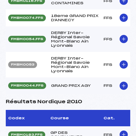
FFS
FMBM0116.FFS
CONTAMINES
18eme GRAND PRIX
FFS
FMBM0074.FFS
D'ANNECY
DERBY Inter-
Régional Savoie
FFS
FMBM0054.FFS
Mont-Blanc Ain
Lyonnais
DERBY Inter-
Régional Savoie
FFS
FMBM0053
Mont-Blanc Ain
Lyonnais
GRAND PRIX AGY
FFS
FMBM0044.FFS
Résultats Nordique 2010
Codex
Course
Cat.
GP DES
FFS
FMBM0183.FFS