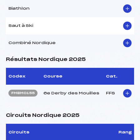
Biathlon
Saut à Ski
Combiné Nordique
Résultats Nordique 2025
Codex
Course
Cat.
6e Derby des Mouilles
FFS
FMBM0155
Circuits Nordique 2025
Circuits
Rang