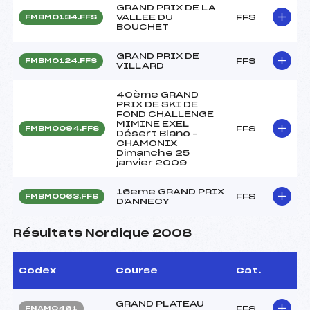
GRAND PRIX DE LA
VALLEE DU
FFS
FMBM0134.FFS
BOUCHET
GRAND PRIX DE
FFS
FMBM0124.FFS
VILLARD
40ème GRAND
PRIX DE SKI DE
FOND CHALLENGE
MIMINE EXEL
FFS
FMBM0094.FFS
Désert Blanc –
CHAMONIX
Dimanche 25
janvier 2009
16eme GRAND PRIX
FFS
FMBM0063.FFS
D'ANNECY
Résultats Nordique 2008
Codex
Course
Cat.
GRAND PLATEAU
FFS
FNAM0461