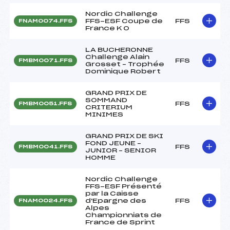
Nordic Challenge
FFS-ESF Coupe de
FFS
FNAM0074.FFS
France K O
LA BUCHERONNE
Challenge Alain
FFS
FMBM0071.FFS
Grosset – Trophée
Dominique Robert
GRAND PRIX DE
SOMMAND
FFS
FMBM0051.FFS
CRITERIUM
MINIMES
GRAND PRIX DE SKI
FOND JEUNE –
FFS
FMBM0041.FFS
JUNIOR – SENIOR
HOMME
Nordic Challenge
FFS-ESF Présenté
par la Caisse
d'Epargne des
FFS
FNAM0024.FFS
Alpes
Championniats de
France de Sprint