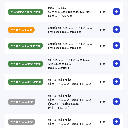
NORDIC
CHALLENGE ETAPE
FFS
FNAM0794.FFS
D'AUTRANS
25è GRAND PRIX DU
FFS
FMBM0105
PAYS ROCHOIS
25è GRAND PRIX DU
FFS
FMBM0104.FFS
PAYS ROCHOIS
GRAND PRIX DE LA
VALLEE DU
FFS
FMBM0095.FFS
BOUCHET
Grand Prix
FFS
FMBM0084.FFS
d'Annecy-Semnoz
Grand Prix
d'Annecy-Semnoz
FFS
FMBM0089
(KO Finale sauf
Minime 2)
Grand Prix
FFS
FMBM0085
d'Annecy-Semnoz