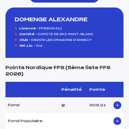
DOMENGE ALEXANDRE
foi(s) le ski
Licence :
FFS900411
Comité :
COMITE DE SKI MONT-BLANC
Club :
09209 LES DRAGONS D'ANNECY
Val. Lic. :
Oui
Points Nordique FFS (5ème liste FFS
2026)
Pénalité
Points
Fond
@
309.21
Fond Populaire