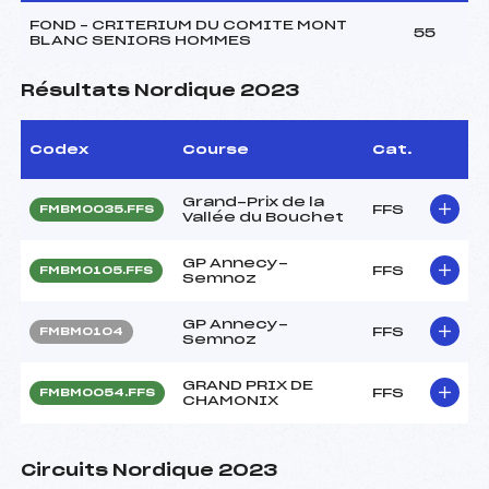
FOND – CRITERIUM DU COMITE MONT
55
BLANC SENIORS HOMMES
Résultats Nordique 2023
Codex
Course
Cat.
Grand-Prix de la
FFS
FMBM0035.FFS
Vallée du Bouchet
GP Annecy-
FFS
FMBM0105.FFS
Semnoz
GP Annecy-
FFS
FMBM0104
Semnoz
GRAND PRIX DE
FFS
FMBM0054.FFS
CHAMONIX
Circuits Nordique 2023