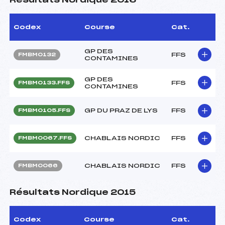
Résultats Nordique 2016
Codex
Course
Cat.
GP DES
FFS
FMBM0132
CONTAMINES
GP DES
FFS
FMBM0133.FFS
CONTAMINES
GP DU PRAZ DE LYS
FFS
FMBM0105.FFS
CHABLAIS NORDIC
FFS
FMBM0067.FFS
CHABLAIS NORDIC
FFS
FMBM0066
Résultats Nordique 2015
Codex
Course
Cat.