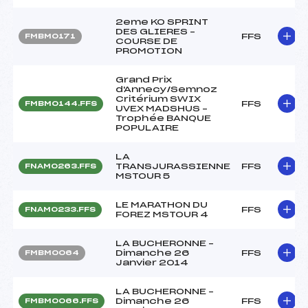
2eme KO SPRINT
DES GLIERES –
FFS
FMBM0171
COURSE DE
PROMOTION
Grand Prix
d'Annecy/Semnoz
Critérium SWIX
FFS
FMBM0144.FFS
UVEX MADSHUS –
Trophée BANQUE
POPULAIRE
LA
TRANSJURASSIENNE
FFS
FNAM0263.FFS
MSTOUR 5
LE MARATHON DU
FFS
FNAM0233.FFS
FOREZ MSTOUR 4
LA BUCHERONNE –
Dimanche 26
FFS
FMBM0064
Janvier 2014
LA BUCHERONNE –
Dimanche 26
FFS
FMBM0066.FFS