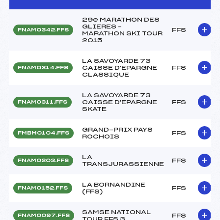
29e MARATHON DES
GLIERES –
FFS
FNAM0342.FFS
MARATHON SKI TOUR
2015
LA SAVOYARDE 73
CAISSE D'EPARGNE
FFS
FNAM0314.FFS
CLASSIQUE
LA SAVOYARDE 73
CAISSE D'EPARGNE
FFS
FNAM0311.FFS
SKATE
GRAND-PRIX PAYS
FFS
FMBM0104.FFS
ROCHOIS
LA
FFS
FNAM0203.FFS
TRANSJURASSIENNE
LA BORNANDINE
FFS
FNAM0152.FFS
(FFS)
SAMSE NATIONAL
FFS
FNAM0097.FFS
TOUR FFS 3