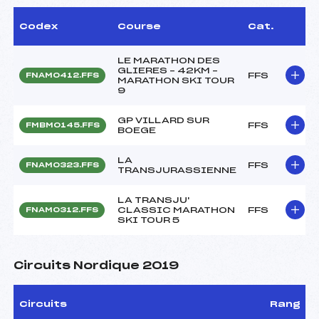
Codex
Course
Cat.
LE MARATHON DES
GLIERES – 42KM –
FFS
FNAM0412.FFS
MARATHON SKI TOUR
9
GP VILLARD SUR
FFS
FMBM0145.FFS
BOEGE
LA
FFS
FNAM0323.FFS
TRANSJURASSIENNE
LA TRANSJU'
CLASSIC MARATHON
FFS
FNAM0312.FFS
SKI TOUR 5
Circuits Nordique 2019
Circuits
Rang