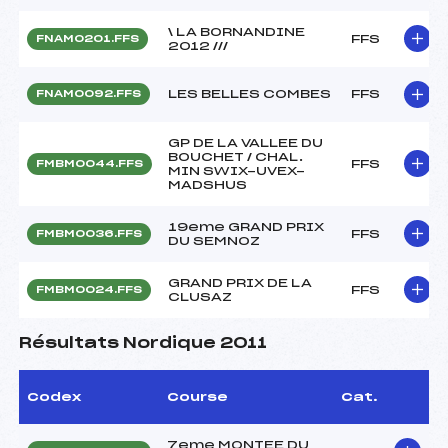
\ LA BORNANDINE
FFS
FNAM0201.FFS
2012 ///
LES BELLES COMBES
FFS
FNAM0092.FFS
GP DE LA VALLEE DU
BOUCHET / CHAL.
FFS
FMBM0044.FFS
MIN SWIX-UVEX-
MADSHUS
19eme GRAND PRIX
FFS
FMBM0036.FFS
DU SEMNOZ
GRAND PRIX DE LA
FFS
FMBM0024.FFS
CLUSAZ
Résultats Nordique 2011
Codex
Course
Cat.
7eme MONTEE DU