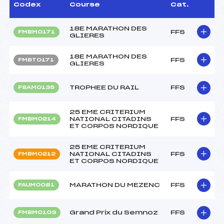
Codex
Course
Cat.
18E MARATHON DES
FFS
FMBM0171
GLIERES
18E MARATHON DES
FFS
FMBT0171
GLIERES
TROPHEE DU RAIL
FFS
FSAM0135
25 EME CRITERIUM
NATIONAL CITADINS
FFS
FMBM0214
ET CORPOS NORDIQUE
25 EME CRITERIUM
NATIONAL CITADINS
FFS
FMBM0212
ET CORPOS NORDIQUE
MARATHON DU MEZENC
FFS
FAUM0081
Grand Prix du Semnoz
FFS
FMBM0103