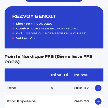
REZVOY BENOIT
foi(s) le ski
Licence :
FFS900220
Comité :
COMITE DE SKI MONT-BLANC
Club :
09028 CLUB DES SPORTS LA CLUSAZ
Val. Lic. :
Oui
Points Nordique FFS (5ème liste FFS
2026)
Pénalité
Points
Fond
x
306.07
Fond Populaire
340.36