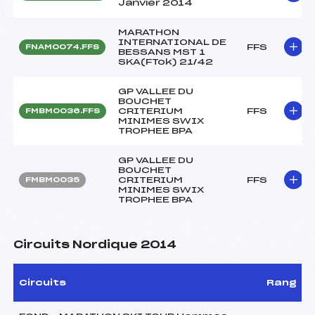
Janvier 2014
MARATHON
INTERNATIONAL DE
FFS
FNAM0074.FFS
BESSANS MST 1
SKA(FTok) 21/42
GP VALLEE DU
BOUCHET
CRITERIUM
FFS
FMBM0036.FFS
MINIMES SWIX
TROPHEE BPA
GP VALLEE DU
BOUCHET
CRITERIUM
FFS
FMBM0035
MINIMES SWIX
TROPHEE BPA
Circuits Nordique 2014
Circuits
Rang