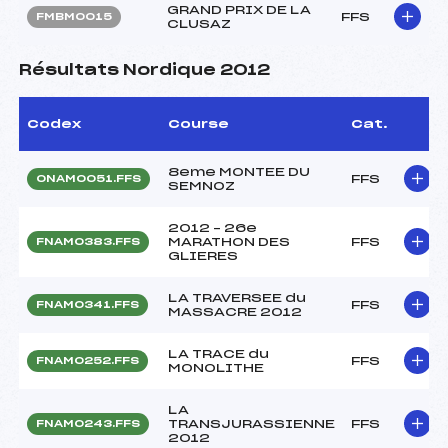
GRAND PRIX DE LA
FFS
FMBM0015
CLUSAZ
Résultats Nordique 2012
Codex
Course
Cat.
8eme MONTEE DU
FFS
ONAM0051.FFS
SEMNOZ
2012 – 26e
MARATHON DES
FFS
FNAM0383.FFS
GLIERES
LA TRAVERSEE du
FFS
FNAM0341.FFS
MASSACRE 2012
LA TRACE du
FFS
FNAM0252.FFS
MONOLITHE
LA
TRANSJURASSIENNE
FFS
FNAM0243.FFS
2012