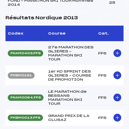
FOND – MARATHON SKI TOUR Hommes
25
2014
Résultats Nordique 2013
Codex
Course
Cat.
27e MARATHON DES
GLIERES –
FFS
FNAM0403.FFS
MARATHON SKI
TOUR
1er KO SPRINT DES
GLIERES – COURSE
FFS
FMBM0191
DE PROMOTION
LE MARATHON de
BESSANS
FFS
FNAM0094.FFS
MARATHON SKI
TOUR
GRAND PRIX DE LA
FFS
FMBM0013.FFS
CLUSAZ