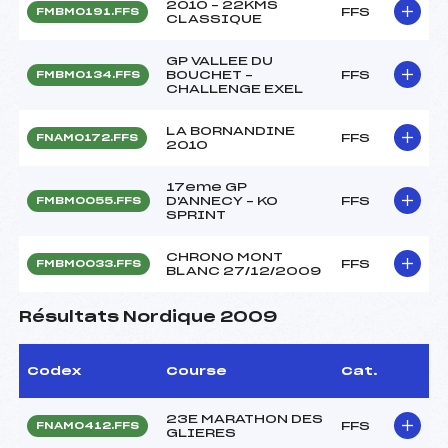
2010 – 22KMS
FFS
FMBM0191.FFS
CLASSIQUE
GP VALLEE DU
BOUCHET –
FFS
FMBM0134.FFS
CHALLENGE EXEL
LA BORNANDINE
FFS
FNAM0172.FFS
2010
17eme GP
D'ANNECY – KO
FFS
FMBM0055.FFS
SPRINT
CHRONO MONT
FFS
FMBM0033.FFS
BLANC 27/12/2009
Résultats Nordique 2009
Codex
Course
Cat.
23E MARATHON DES
FFS
FNAM0412.FFS
GLIERES