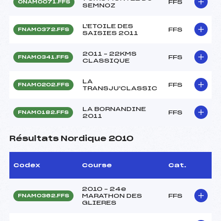
FFS
ONAM0071.FFS
SEMNOZ
L'ETOILE DES
FFS
FNAM0372.FFS
SAISIES 2011
2011 – 22KMS
FFS
FNAM0341.FFS
CLASSIQUE
LA
FFS
FNAM0202.FFS
TRANSJU'CLASSIC
LA BORNANDINE
FFS
FNAM0182.FFS
2011
Résultats Nordique 2010
Codex
Course
Cat.
2010 – 24e
MARATHON DES
FFS
FNAM0362.FFS
GLIERES