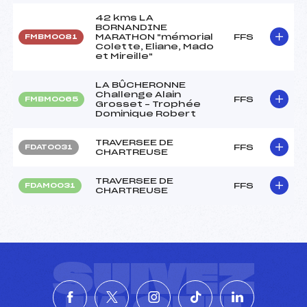
42 kms LA
BORNANDINE
MARATHON "mémorial
FFS
FMBM0081
Colette, Eliane, Mado
et Mireille"
LA BÛCHERONNE
Challenge Alain
FFS
FMBM0065
Grosset – Trophée
Dominique Robert
TRAVERSEE DE
FFS
FDAT0031
CHARTREUSE
TRAVERSEE DE
FFS
FDAM0031
CHARTREUSE
SUIVEZ