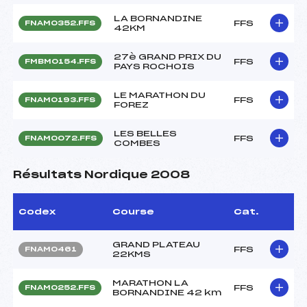
LA BORNANDINE
FFS
FNAM0352.FFS
42KM
27è GRAND PRIX DU
FFS
FMBM0154.FFS
PAYS ROCHOIS
LE MARATHON DU
FFS
FNAM0193.FFS
FOREZ
LES BELLES
FFS
FNAM0072.FFS
COMBES
Résultats Nordique 2008
Codex
Course
Cat.
GRAND PLATEAU
FFS
FNAM0461
22KMS
MARATHON LA
FFS
FNAM0252.FFS
BORNANDINE 42 km