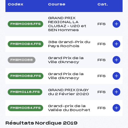
Codex
Course
Cat.
GRAND PRIX
REGIONAL LA
FFS
FMBM0095.FFS
CLUSAZ – U20 et
SEN Hommes
38e Grand-Prix du
FFS
FMBM0084.FFS
Pays Rochois
Grand Prix de la
FFS
FMBM0066
Ville d'Annecy
Grand Prix de la
FFS
FMBM0068.FFS
Ville d'Annecy
GRAND PRIX D'AGY
FFS
FMBM0116.FFS
du 2 Février 2020
Grand-prix de la
FFS
FMBM0054.FFS
Vallée du Bouchet
Résultats Nordique 2019