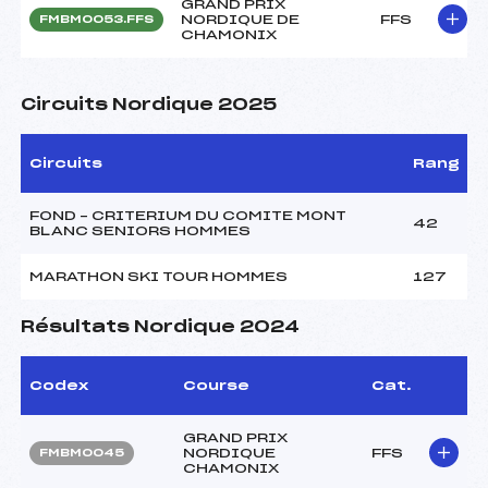
GRAND PRIX
NORDIQUE DE
FFS
FMBM0053.FFS
CHAMONIX
Circuits Nordique 2025
Circuits
Rang
FOND – CRITERIUM DU COMITE MONT
42
BLANC SENIORS HOMMES
MARATHON SKI TOUR HOMMES
127
Résultats Nordique 2024
Codex
Course
Cat.
GRAND PRIX
NORDIQUE
FFS
FMBM0045
CHAMONIX