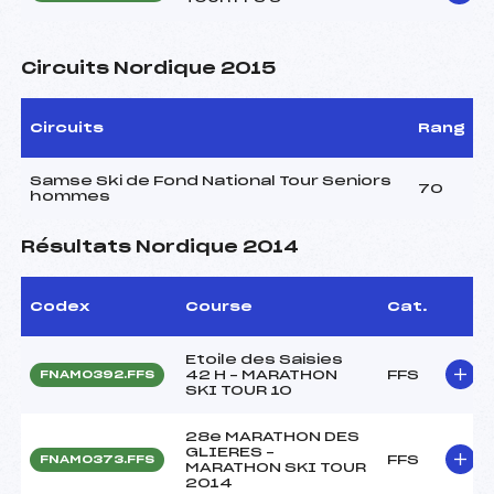
Circuits Nordique 2015
Circuits
Rang
Samse Ski de Fond National Tour Seniors
70
hommes
Résultats Nordique 2014
Codex
Course
Cat.
Etoile des Saisies
42 H – MARATHON
FFS
FNAM0392.FFS
SKI TOUR 10
28e MARATHON DES
GLIERES –
FFS
FNAM0373.FFS
MARATHON SKI TOUR
2014