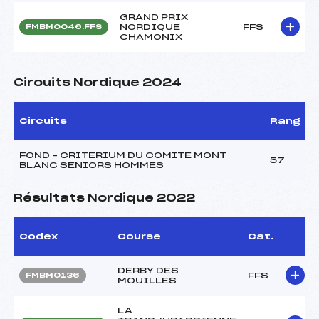
GRAND PRIX
NORDIQUE
FFS
FMBM0046.FFS
CHAMONIX
Circuits Nordique 2024
Circuits
Rang
FOND – CRITERIUM DU COMITE MONT
57
BLANC SENIORS HOMMES
Résultats Nordique 2022
Codex
Course
Cat.
DERBY DES
FFS
FMBM0136
MOUILLES
LA