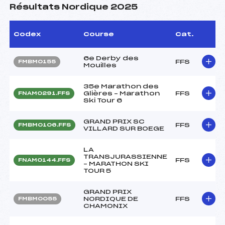
Résultats Nordique 2025
Codex
Course
Cat.
6e Derby des
FFS
FMBM0155
Mouilles
35e Marathon des
Glières – Marathon
FFS
FNAM0291.FFS
Ski Tour 6
GRAND PRIX SC
FFS
FMBM0106.FFS
VILLARD SUR BOEGE
LA
TRANSJURASSIENNE
FFS
FNAM0144.FFS
– MARATHON SKI
TOUR 5
GRAND PRIX
NORDIQUE DE
FFS
FMBM0055
CHAMONIX