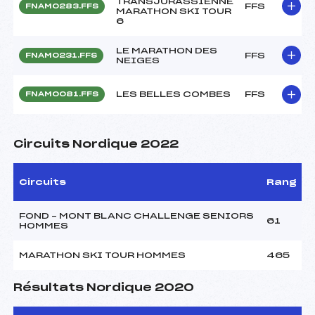
TRANSJURASSIENNE
FFS
FNAM0283.FFS
MARATHON SKI TOUR
6
LE MARATHON DES
FFS
FNAM0231.FFS
NEIGES
LES BELLES COMBES
FFS
FNAM0081.FFS
Circuits Nordique 2022
Circuits
Rang
FOND – MONT BLANC CHALLENGE SENIORS
61
HOMMES
MARATHON SKI TOUR HOMMES
465
Résultats Nordique 2020