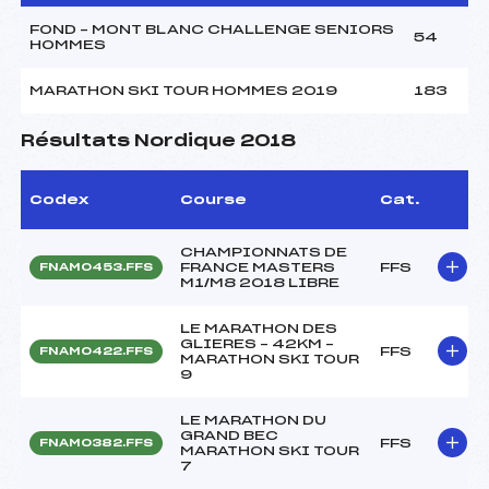
FOND – MONT BLANC CHALLENGE SENIORS
54
HOMMES
MARATHON SKI TOUR HOMMES 2019
183
Résultats Nordique 2018
Codex
Course
Cat.
CHAMPIONNATS DE
FRANCE MASTERS
FFS
FNAM0453.FFS
M1/M8 2018 LIBRE
LE MARATHON DES
GLIERES – 42KM –
FFS
FNAM0422.FFS
MARATHON SKI TOUR
9
LE MARATHON DU
GRAND BEC
FFS
FNAM0382.FFS
MARATHON SKI TOUR
7