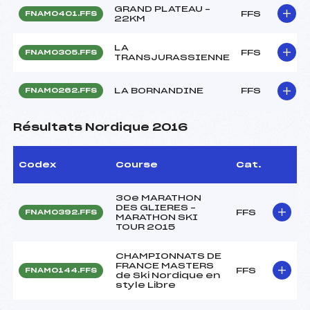
GRAND PLATEAU –
FFS
FNAM0401.FFS
22KM
LA
FFS
FNAM0305.FFS
TRANSJURASSIENNE
LA BORNANDINE
FFS
FNAM0262.FFS
Résultats Nordique 2016
Codex
Course
Cat.
30e MARATHON
DES GLIERES –
FFS
FNAM0392.FFS
MARATHON SKI
TOUR 2015
CHAMPIONNATS DE
FRANCE MASTERS
FFS
FNAM0144.FFS
de Ski Nordique en
style Libre