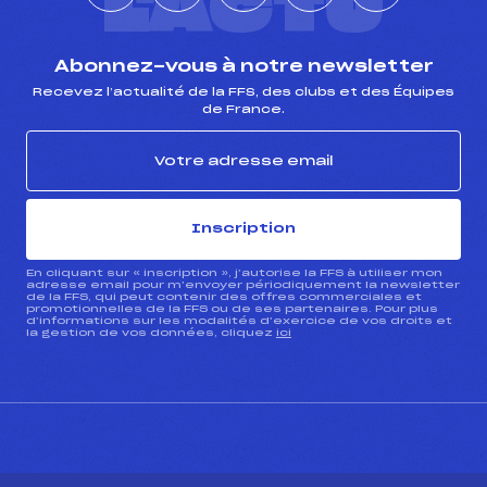
L'ACTU
Abonnez-vous à notre newsletter
Recevez l’actualité de la FFS, des clubs et des Équipes
de France.
Inscription
En cliquant sur « inscription », j’autorise la FFS à utiliser mon
adresse email pour m’envoyer périodiquement la newsletter
de la FFS, qui peut contenir des offres commerciales et
promotionnelles de la FFS ou de ses partenaires. Pour plus
d’informations sur les modalités d’exercice de vos droits et
la gestion de vos données, cliquez
ici