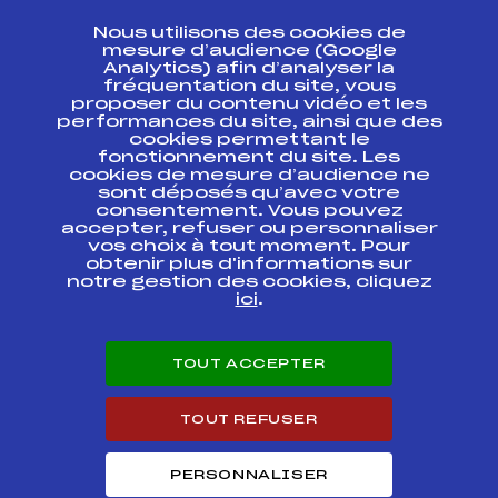
CONTACT
Nous utilisons des cookies de
ESPACE PRESSE
mesure d’audience (Google
Analytics) afin d’analyser la
fréquentation du site, vous
Ressources
proposer du contenu vidéo et les
performances du site, ainsi que des
Pass’Neige
cookies permettant le
Projet sportif fédéral
fonctionnement du site. Les
cookies de mesure d’audience ne
Projet de performance fédéral
sont déposés qu’avec votre
Antidopage
consentement. Vous pouvez
Pôle Développement, Formation, Suivi
accepter, refuser ou personnaliser
Scientifique
vos choix à tout moment. Pour
Listes ministérielles
obtenir plus d'informations sur
notre gestion des cookies, cliquez
Pôle vie de l’athlète
ici
.
Enseignement professionnel
Informatique et chronométrage
Circuits
TOUT ACCEPTER
Carrières
Développement des habiletés mentales
TOUT REFUSER
PERSONNALISER