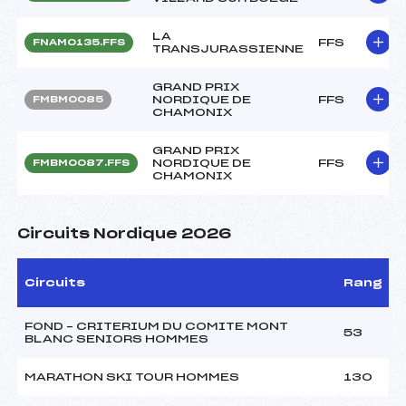
LA
FFS
FNAM0135.FFS
TRANSJURASSIENNE
GRAND PRIX
NORDIQUE DE
FFS
FMBM0085
CHAMONIX
GRAND PRIX
NORDIQUE DE
FFS
FMBM0087.FFS
CHAMONIX
Circuits Nordique 2026
Circuits
Rang
FOND – CRITERIUM DU COMITE MONT
53
BLANC SENIORS HOMMES
MARATHON SKI TOUR HOMMES
130