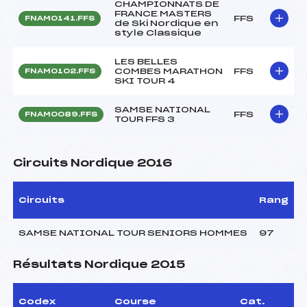
CHAMPIONNATS DE
FRANCE MASTERS
FFS
FNAM0141.FFS
de Ski Nordique en
style Classique
LES BELLES
COMBES MARATHON
FFS
FNAM0102.FFS
SKI TOUR 4
SAMSE NATIONAL
FFS
FNAM0089.FFS
TOUR FFS 3
Circuits Nordique 2016
Circuits
Rang
SAMSE NATIONAL TOUR SENIORS HOMMES
97
Résultats Nordique 2015
Codex
Course
Cat.