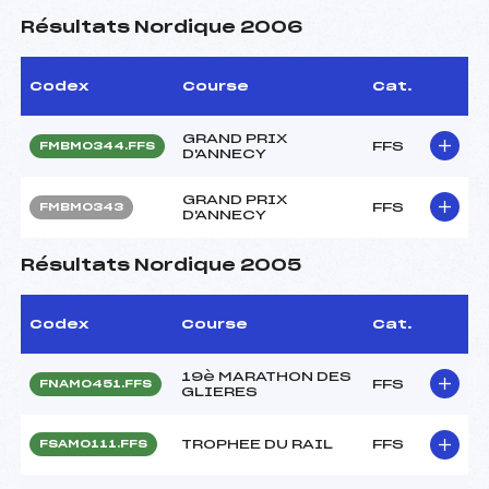
Résultats Nordique 2006
Codex
Course
Cat.
GRAND PRIX
FFS
FMBM0344.FFS
D'ANNECY
GRAND PRIX
FFS
FMBM0343
D'ANNECY
Résultats Nordique 2005
Codex
Course
Cat.
19è MARATHON DES
FFS
FNAM0451.FFS
GLIERES
TROPHEE DU RAIL
FFS
FSAM0111.FFS