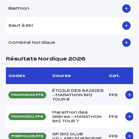
Biathlon
Saut à Ski
Combiné Nordique
Résultats Nordique 2026
Codex
Course
Cat.
ÉTOILE DES SAISIES
– MARATHON SKI
FFS
FNAM0243.FFS
TOUR 8
Marathon des
Glières – MARATHON
FFS
FNAM0201.FFS
SKI TOUR 7
GP SKI CLUB
FFS
FMBM0105.FFS
VILLARD SUR BOEGE