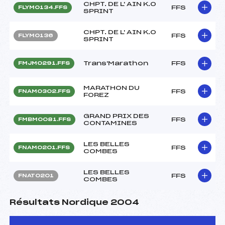
CHPT. DE L' AIN K.O
FFS
FLYM0134.FFS
SPRINT
CHPT. DE L' AIN K.O
FFS
FLYM0136
SPRINT
Trans'Marathon
FFS
FMJM0291.FFS
MARATHON DU
FFS
FNAM0302.FFS
FOREZ
GRAND PRIX DES
FFS
FMBM0081.FFS
CONTAMINES
LES BELLES
FFS
FNAM0201.FFS
COMBES
LES BELLES
FFS
FNAT0201
COMBES
Résultats Nordique 2004