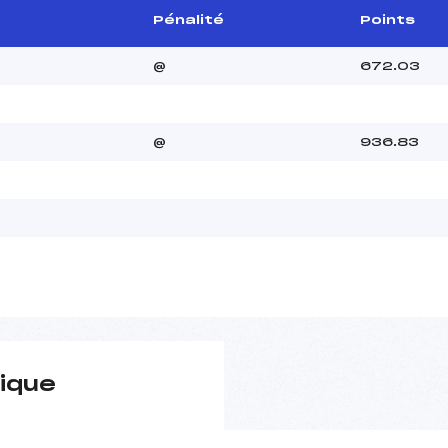
Pénalité
Points
@
672.03
@
936.83
ique