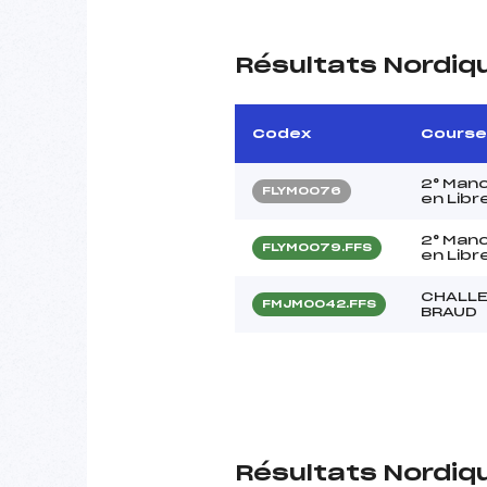
Résultats Nordiq
Codex
Course
2° Man
FLYM0076
en Libr
2° Man
FLYM0079.FFS
en Libr
CHALLE
FMJM0042.FFS
BRAUD
Résultats Nordiq