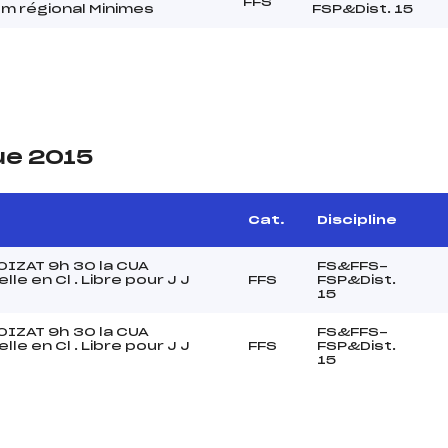
FFS
um régional Minimes
FSP&Dist. 15
ue 2015
Cat.
Discipline
OIZAT 9h 30 la CUA
FS&FFS-
lle en Cl . Libre pour J J
FFS
FSP&Dist.
15
OIZAT 9h 30 la CUA
FS&FFS-
lle en Cl . Libre pour J J
FFS
FSP&Dist.
15