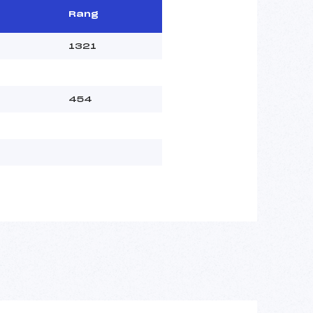
Rang
1321
454