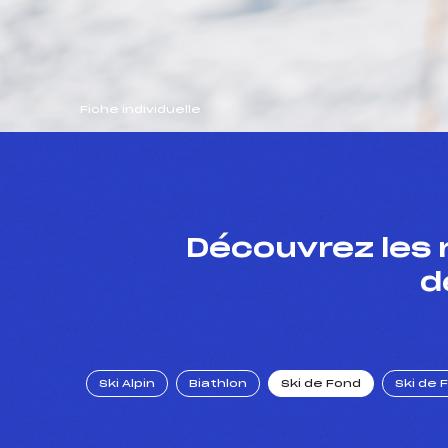
Fiche individuelle
Découvrez les 
d
Ski Alpin
Biathlon
Ski de Fond
Ski de 