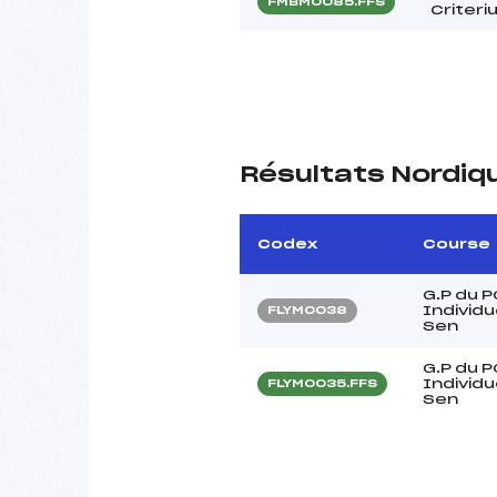
FMBM0085.FFS
Criteri
Résultats Nordiq
Codex
Course
G.P du P
Individue
FLYM0038
Sen
G.P du P
Individue
FLYM0035.FFS
Sen