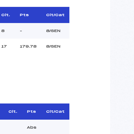
Clt.
Pts
Clt/Cat
8
–
8/SEN
17
179.78
8/SEN
Clt.
Pts
Clt/Cat
Abs