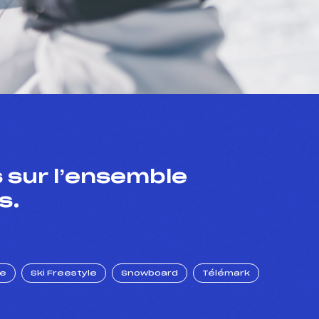
 sur l’ensemble
s.
ue
Ski Freestyle
Snowboard
Télémark