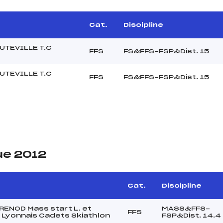
Cat.
Discipline
AUTEVILLE T.C
FFS
FS&FFS-FSP&Dist. 15
AUTEVILLE T.C
FFS
FS&FFS-FSP&Dist. 15
ue 2012
Cat.
Discipline
BRENOD Mass start L. et
MASS&FFS-
FFS
 Lyonnais Cadets Skiathlon
FSP&Dist. 14.4