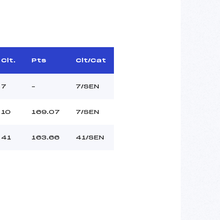
Clt.
Pts
Clt/Cat
7
–
7/SEN
10
169.07
7/SEN
41
163.66
41/SEN