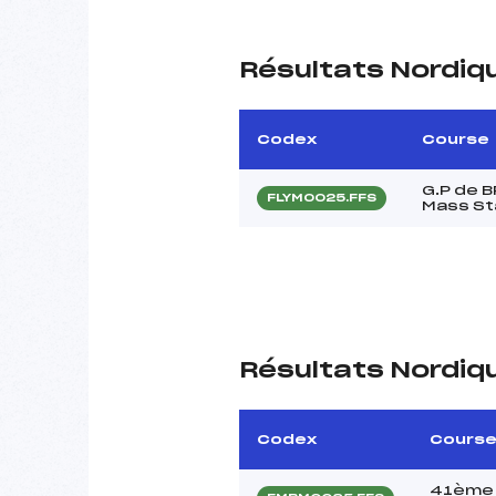
Résultats Nordiq
Codex
Course
G.P de 
FLYM0025.FFS
Mass Sta
Résultats Nordiq
Codex
Cours
41ème 