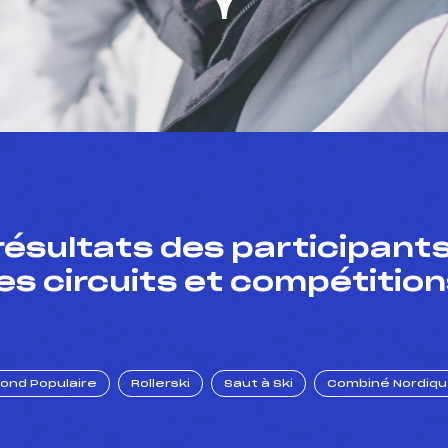
résultats des participants
es circuits et compétition
Fond Populaire
Rollerski
Saut à Ski
Combiné Nordiq