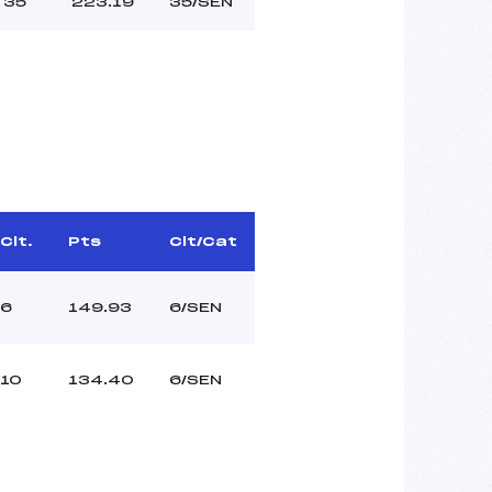
35
223.19
35/SEN
Clt.
Pts
Clt/Cat
6
149.93
6/SEN
10
134.40
6/SEN