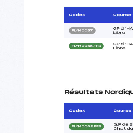
Codex
Course
GP d ' H
FLYM0057
Libre
GP d ' H
FLYM0055.FFS
Libre
Résultats Nordiq
Codex
Course
G.P de 
FLYM0062.FFS
Chpt du