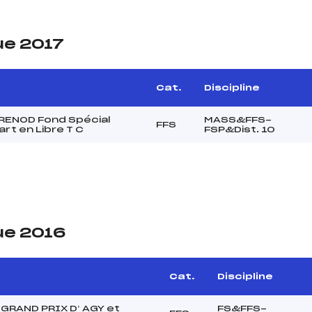
ue 2017
Cat.
Discipline
BRENOD Fond Spécial
MASS&FFS-
FFS
rt en Libre T C
FSP&Dist. 10
ue 2016
e
Cat.
Discipline
GRAND PRIX D’ AGY et
FS&FFS-