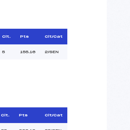
Clt.
Pts
Clt/Cat
5
155.16
2/SEN
Clt.
Pts
Clt/Cat