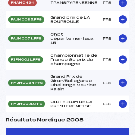
TRANSPYRENEENNE
FFS
FNAM0434
Grand prix de LA
FFS
FAUM0095.FFS
BOURBOULE
Chpt
départementaux
FFS
FAUM0071.FFS
15
championnat ile de
France Gd prix de
FFS
FIFM0011.FFS
champagne
Grand Prix de
Giron/Bellegarde
FFS
FMJM0084.FFS
Challenge Maurice
Raisin
CRITERIUM DE LA
FFS
FMJM0022.FFS
PREMIERE NEIGE
Résultats Nordique 2008