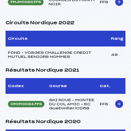
FFS
FMJM0023.FFS
NOIR
Circuits Nordique 2022
Circuits
Rang
FOND – VOSGES CHALLENGE CREDIT
49
MUTUEL SENIORS HOMMES
Résultats Nordique 2021
Codex
Course
Cat.
SKI ROUE – MONTEE
DU COL AMIC – SC
FFS
OMVM0034.FFS
Guebwiller/CD68
Résultats Nordique 2020