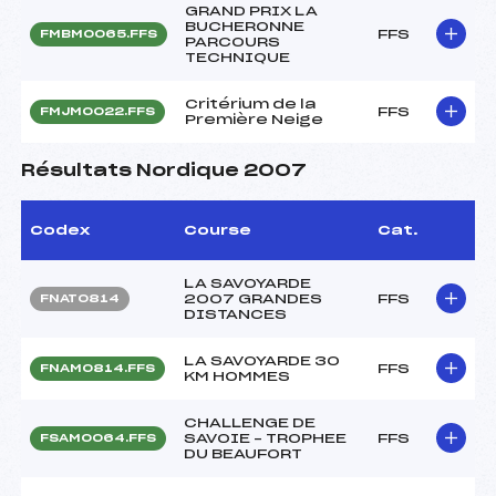
GRAND PRIX LA
BUCHERONNE
FFS
FMBM0065.FFS
PARCOURS
TECHNIQUE
Critérium de la
FFS
FMJM0022.FFS
Première Neige
Résultats Nordique 2007
Codex
Course
Cat.
LA SAVOYARDE
2007 GRANDES
FFS
FNAT0814
DISTANCES
LA SAVOYARDE 30
FFS
FNAM0814.FFS
KM HOMMES
CHALLENGE DE
SAVOIE – TROPHEE
FFS
FSAM0064.FFS
DU BEAUFORT