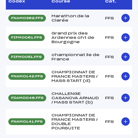
Codex
Course
Cat.
Marathon de la
FFS
FNAM0362.FFS
Clarée
Grand prix des
Ardennes cht de
FFS
FIFM0061.FFS
Bourgogne
championnat ile de
FFS
FIFM0051.FFS
France
CHAMPIONNAT DE
FRANCE MASTERS /
FFS
FNAM0142.FFS
MASS START (d)
CHALLENGE
CASANOVA ARNAUD
FFS
FDAM0046.FFS
/ MASS START (b)
CHAMPIONNAT DE
FRANCE MASTERS /
FFS
FNAM0141.FFS
DOUBLE
POURSUITE