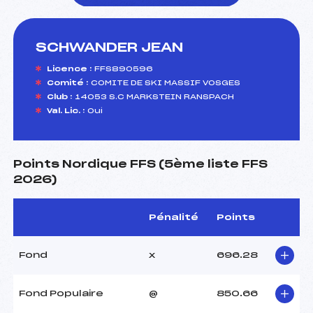
SCHWANDER JEAN
foi(s) le ski
Licence :
FFS890596
Comité :
COMITE DE SKI MASSIF VOSGES
Club :
14053 S.C MARKSTEIN RANSPACH
Val. Lic. :
Oui
Points Nordique FFS (5ème liste FFS
2026)
Pénalité
Points
Fond
x
696.28
Fond Populaire
@
850.66