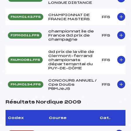
LONGUE DISTANCE
CHAMPIONNAT DE
FFS
FNAM0143.FFS
FRANCE MASTERS
championnat ile de
France Gd prix de
FFS
FIFM0011.FFS
champagne
Gd prix de la ville de
Clermont-ferrand
championats
FFS
FAUM0061.FFS
départemental du
PUY-DE-DÔME
CONCOURS ANNUEL /
Cpe Doubs
FFS
FMJM0134.FFS
PBMJeJS
Résultats Nordique 2009
Codex
Course
Cat.