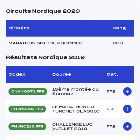
Circuits Nordique 2020
Circuits
Rang
MARATHON SKI TOUR HOMMES
288
Résultats Nordique 2019
Codex
Course
Cat.
15ème montée du
FFS
ONAM0071.FFS
Semnoz
LE MARATHON DU
FFS
FMJM0231.FFS
TURCHET CLASSIC
CHALLENGE LUC
FFS
FMJM0216.FFS
VUILLET 2019