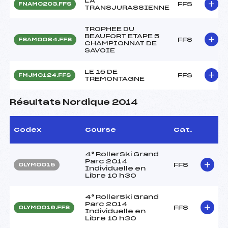
LA
FFS
FNAM0203.FFS
TRANSJURASSIENNE
TROPHEE DU
BEAUFORT ETAPE 5
FFS
FSAM0084.FFS
CHAMPIONNAT DE
SAVOIE
LE 15 DE
FFS
FMJM0124.FFS
TREMONTAGNE
Résultats Nordique 2014
Codex
Course
Cat.
4° RollerSki Grand
Parc 2014
FFS
OLYM0015
Individuelle en
Libre 10 h30
4° RollerSki Grand
Parc 2014
FFS
OLYM0016.FFS
Individuelle en
Libre 10 h30