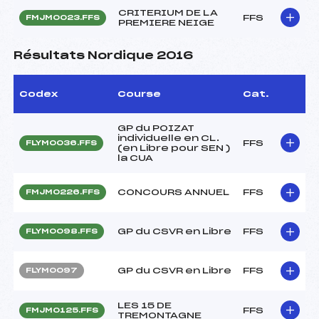
CRITERIUM DE LA
FFS
FMJM0023.FFS
PREMIERE NEIGE
Résultats Nordique 2016
Codex
Course
Cat.
GP du POIZAT
individuelle en CL.
FFS
FLYM0036.FFS
(en Libre pour SEN )
la CUA
CONCOURS ANNUEL
FFS
FMJM0226.FFS
GP du CSVR en Libre
FFS
FLYM0098.FFS
GP du CSVR en Libre
FFS
FLYM0097
LES 15 DE
FFS
FMJM0125.FFS
TREMONTAGNE