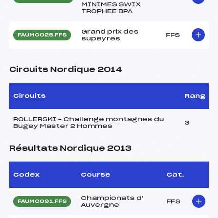
MINIMES SWIX
TROPHEE BPA
Grand prix des
FFS
FAUM0025.FFS
supeyres
Circuits Nordique 2014
Circuits
Rang
ROLLERSKI – Challenge montagnes du
3
Bugey Master 2 Hommes
Résultats Nordique 2013
Codex
Course
Cat.
Championats d'
FFS
FAUM0091.FFS
Auvergne