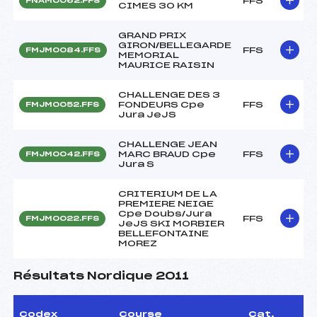
FFS
FNAM0062.FFS
CIMES 30 KM
GRAND PRIX
GIRON/BELLEGARDE
FFS
FMJM0084.FFS
MEMORIAL
MAURICE RAISIN
CHALLENGE DES 3
FONDEURS Cpe
FFS
FMJM0052.FFS
Jura JeJS
CHALLENGE JEAN
MARC BRAUD Cpe
FFS
FMJM0042.FFS
Jura S
CRITERIUM DE LA
PREMIERE NEIGE
Cpe Doubs/Jura
FFS
FMJM0022.FFS
JeJS SKI MORBIER
BELLEFONTAINE
MOREZ
Résultats Nordique 2011
Codex
Course
Cat.