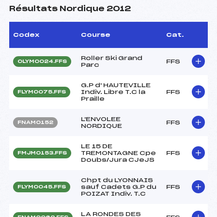
Résultats Nordique 2012
Codex
Course
Cat.
Roller Ski Grand
FFS
OLYM0024.FFS
Parc
G.P d' HAUTEVILLE
Indiv. Libre T.C la
FFS
FLYM0075.FFS
Praille
L'ENVOLEE
FFS
FNAM0152
NORDIQUE
LE 15 DE
TREMONTAGNE Cpe
FFS
FMJM0153.FFS
Doubs/Jura CJeJS
Chpt du LYONNAIS
sauf Cadets G.P du
FFS
FLYM0045.FFS
POIZAT Indiv. T.C
LA RONDES DES