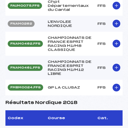
Chpt
Départementaux
FFS
FAUM0075.FFS
du Cantal
L'ENVOLEE
FFS
FNAM0262
NORDIQUE
CHAMPIONNATS DE
FRANCE ESPRIT
FFS
FNAM0462.FFS
RACING M1/M8
CLASSIQUE
CHAMPIONNATS DE
FRANCE ESPRIT
FFS
FNAM0461.FFS
RACING M1/M12
LIBRE
GP LA CLUSAZ
FFS
FMBM0024.FFS
Résultats Nordique 2018
Codex
Course
Cat.