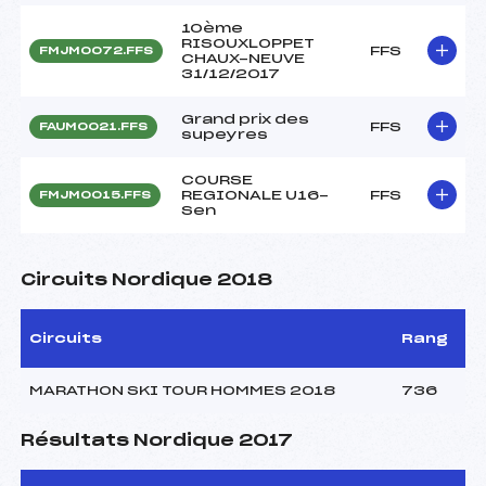
10ème
RISOUXLOPPET
FFS
FMJM0072.FFS
CHAUX-NEUVE
31/12/2017
Grand prix des
FFS
FAUM0021.FFS
supeyres
COURSE
REGIONALE U16-
FFS
FMJM0015.FFS
Sen
Circuits Nordique 2018
Circuits
Rang
MARATHON SKI TOUR HOMMES 2018
736
Résultats Nordique 2017