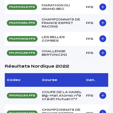
MARATHON DU
FFS
FNAM0312.FFS
GRAND BEC
CHAMPIONNATS DE
FRANCE ESPRIT
FFS
FNAM0351.FFS
RACING
LES BELLES
FFS
FNAM0302.FFS
COMBES
CHALLENGE
FFS
FMJM0126.FFS
BERTONCINI
Résultats Nordique 2022
Codex
Course
Cat.
COUPE DE LA HASEL
Big-Mat Atomic n°9
FFS
FMVM0154.FFS
Crédit Mutuel n°7
CHAMPIONNATS DE