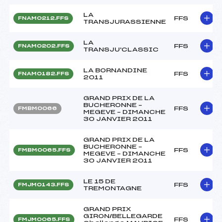
LA
FFS
FNAM0212.FFS
TRANSJURASSIENNE
LA
FFS
FNAM0202.FFS
TRANSJU'CLASSIC
LA BORNANDINE
FFS
FNAM0182.FFS
2011
GRAND PRIX DE LA
BUCHERONNE –
FFS
FMBM0066
MEGEVE – DIMANCHE
30 JANVIER 2011
GRAND PRIX DE LA
BUCHERONNE –
FFS
FMBM0065.FFS
MEGEVE – DIMANCHE
30 JANVIER 2011
LE 15 DE
FFS
FMJM0143.FFS
TREMONTAGNE
GRAND PRIX
GIRON/BELLEGARDE
FFS
FMJM0065.FFS