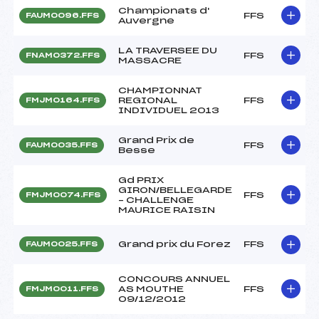
Championats d'
FFS
FAUM0096.FFS
Auvergne
LA TRAVERSEE DU
FFS
FNAM0372.FFS
MASSACRE
CHAMPIONNAT
REGIONAL
FFS
FMJM0164.FFS
INDIVIDUEL 2013
Grand Prix de
FFS
FAUM0035.FFS
Besse
Gd PRIX
GIRON/BELLEGARDE
FFS
FMJM0074.FFS
– CHALLENGE
MAURICE RAISIN
Grand prix du Forez
FFS
FAUM0025.FFS
CONCOURS ANNUEL
AS MOUTHE
FFS
FMJM0011.FFS
09/12/2012