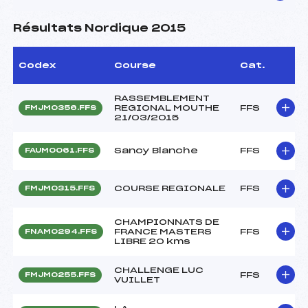
Résultats Nordique 2015
Codex
Course
Cat.
RASSEMBLEMENT
REGIONAL MOUTHE
FFS
FMJM0356.FFS
21/03/2015
Sancy Blanche
FFS
FAUM0061.FFS
COURSE REGIONALE
FFS
FMJM0315.FFS
CHAMPIONNATS DE
FRANCE MASTERS
FFS
FNAM0294.FFS
LIBRE 20 kms
CHALLENGE LUC
FFS
FMJM0255.FFS
VUILLET