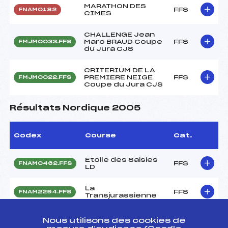
MARATHON DES
FFS
FNAM0182
CIMES
CHALLENGE Jean
Marc BRAUD Coupe
FFS
FMJM0033.FFS
du Jura CJS
CRITERIUM DE LA
PREMIERE NEIGE
FFS
FMJM0022.FFS
Coupe du Jura CJS
Résultats Nordique 2005
Codex
Course
Cat.
Etoile des Saisies
FFS
FNAM0462.FFS
LD
La
FFS
FNAM2294.FFS
Transjurassienne
GRAND PRIX DES
Nous utilisons des cookies de
ARDENNES