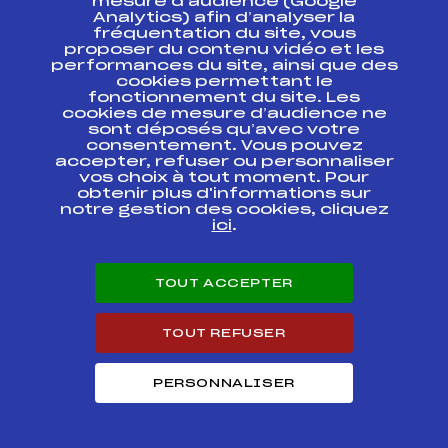
mesure d’audience (Google
CHAMPIONNAT DE
FFS
FIFM0023.FFS
Analytics) afin d’analyser la
BOURGOGNE LE 6
fréquentation du site, vous
FEVRIER 2005
proposer du contenu vidéo et les
performances du site, ainsi que des
GRAND PRIX DE
cookies permettant le
CHAMPAGNE
FFS
fonctionnement du site. Les
FIFM0013.FFS
CHAMPIONNAT ILE
cookies de mesure d’audience ne
DE FRANCE
sont déposés qu’avec votre
consentement. Vous pouvez
Championnats de
accepter, refuser ou personnaliser
FFS
FNAM0048.FFS
France Masters
vos choix à tout moment. Pour
obtenir plus d'informations sur
notre gestion des cookies, cliquez
Championnats de
FFS
FNAM0041.FFS
ici
.
France Masters
Chpt DE FRANCE
TOUT ACCEPTER
MASTER Longue
FFS
FNAM0042.FFS
Distance
TOUT REFUSER
GRAND PRIX DE
FFS
FMVM0352
XONRUPT
PERSONNALISER
GRAND PRIX DE
FFS
FMVM0353.FFS
XONRUPT