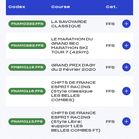
Codex
Course
Cat.
LA SAVOYARDE
FFS
FNAM0333.FFS
CLASSIQUE
LE MARATHON DU
GRAND BEC
FFS
FNAM0282.FFS
MARATHON SKI
TOUR 7 (42km)
GRAND PRIX D'AGY
FFS
FMBM0116.FFS
du 2 Février 2020
CHPTS DE FRANCE
ESPRIT RACING
(Style classique
FFS
FNAM0116.FFS
LES BELLES
COMBES)
CHPTS DE FRANCE
ESPRIT RACING
(Style Libre;
FFS
FNAM0113.FFS
support LES
BELLES COMBES FT)