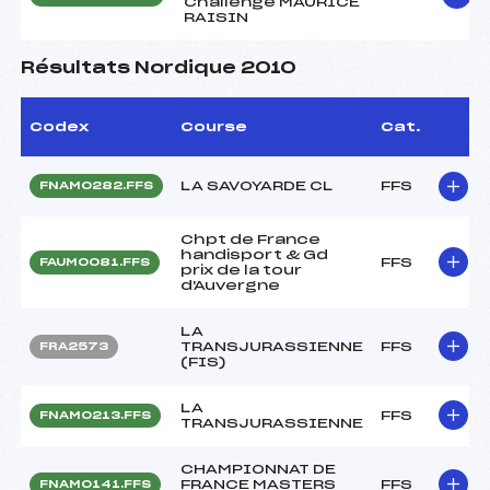
Challenge MAURICE
RAISIN
Résultats Nordique 2010
Codex
Course
Cat.
LA SAVOYARDE CL
FFS
FNAM0282.FFS
Chpt de France
handisport & Gd
FFS
FAUM0081.FFS
prix de la tour
d'Auvergne
LA
TRANSJURASSIENNE
FFS
FRA2573
(FIS)
LA
FFS
FNAM0213.FFS
TRANSJURASSIENNE
CHAMPIONNAT DE
FRANCE MASTERS
FFS
FNAM0141.FFS