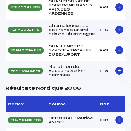
CHAMPIONNAT DE
BOUGOGNE GRAND
FFS
FIFM0041.FFS
PRIX DES
ARDENNES
Championnat Ile
de France Grand
FFS
FIFM0031.FFS
prix de Champagne
CHALLENGE DE
SAVOIE – TROPHEE
FFS
FSAM0094.FFS
DU BEAUFORT
Marathon de
Bessans 42 km
FFS
FNAM0515.FFS
hommes
Résultats Nordique 2006
Codex
Course
Cat.
MEMORIAL Maurice
FFS
FMJM0102.FFS
RAISIN