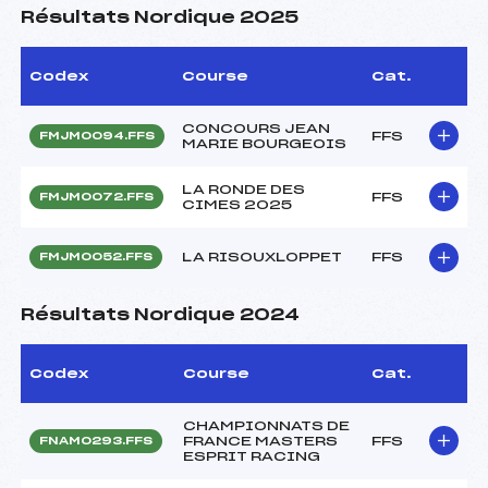
Résultats Nordique 2025
Codex
Course
Cat.
CONCOURS JEAN
FFS
FMJM0094.FFS
MARIE BOURGEOIS
LA RONDE DES
FFS
FMJM0072.FFS
CIMES 2025
LA RISOUXLOPPET
FFS
FMJM0052.FFS
Résultats Nordique 2024
Codex
Course
Cat.
CHAMPIONNATS DE
FRANCE MASTERS
FFS
FNAM0293.FFS
ESPRIT RACING