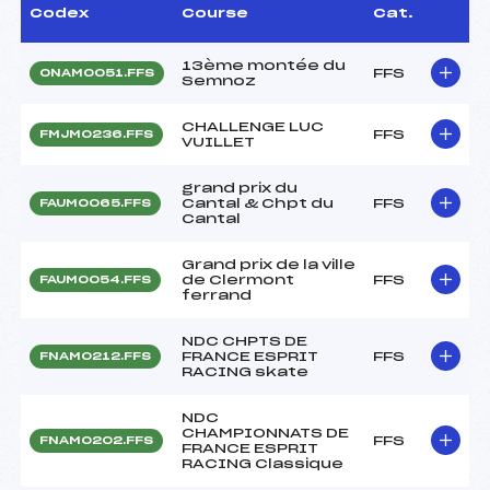
Codex
Course
Cat.
13ème montée du
FFS
ONAM0051.FFS
Semnoz
CHALLENGE LUC
FFS
FMJM0236.FFS
VUILLET
grand prix du
Cantal & Chpt du
FFS
FAUM0065.FFS
Cantal
Grand prix de la ville
de Clermont
FFS
FAUM0054.FFS
ferrand
NDC CHPTS DE
FRANCE ESPRIT
FFS
FNAM0212.FFS
RACING skate
NDC
CHAMPIONNATS DE
FFS
FNAM0202.FFS
FRANCE ESPRIT
RACING Classique