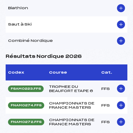
Biathlon
Saut à Ski
Combiné Nordique
Résultats Nordique 2026
Codex
Course
Cat.
TROPHEE DU
FFS
FSAM0223.FFS
BEAUFORT ETAPE 6
CHAMPIONNATS DE
FFS
FNAM0274.FFS
FRANCE MASTERS
CHAMPIONNATS DE
FFS
FNAM0272.FFS
FRANCE MASTERS