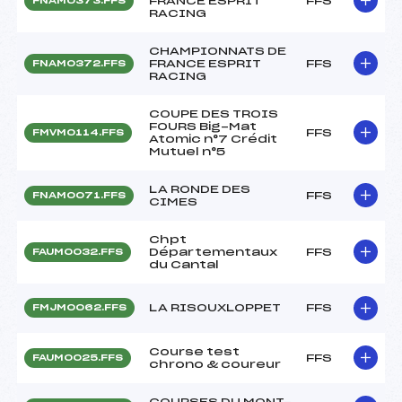
FRANCE ESPRIT
FFS
FNAM0373.FFS
RACING
CHAMPIONNATS DE
FRANCE ESPRIT
FFS
FNAM0372.FFS
RACING
COUPE DES TROIS
FOURS Big-Mat
FFS
FMVM0114.FFS
Atomic n°7 Crédit
Mutuel n°5
LA RONDE DES
FFS
FNAM0071.FFS
CIMES
Chpt
Départementaux
FFS
FAUM0032.FFS
du Cantal
LA RISOUXLOPPET
FFS
FMJM0062.FFS
Course test
FFS
FAUM0025.FFS
chrono & coureur
COURSES DU MONT-