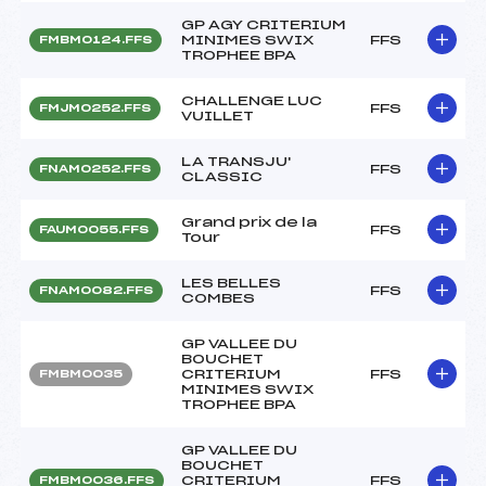
GP AGY CRITERIUM
MINIMES SWIX
FFS
FMBM0124.FFS
TROPHEE BPA
CHALLENGE LUC
FFS
FMJM0252.FFS
VUILLET
LA TRANSJU'
FFS
FNAM0252.FFS
CLASSIC
Grand prix de la
FFS
FAUM0055.FFS
Tour
LES BELLES
FFS
FNAM0082.FFS
COMBES
GP VALLEE DU
BOUCHET
CRITERIUM
FFS
FMBM0035
MINIMES SWIX
TROPHEE BPA
GP VALLEE DU
BOUCHET
CRITERIUM
FFS
FMBM0036.FFS