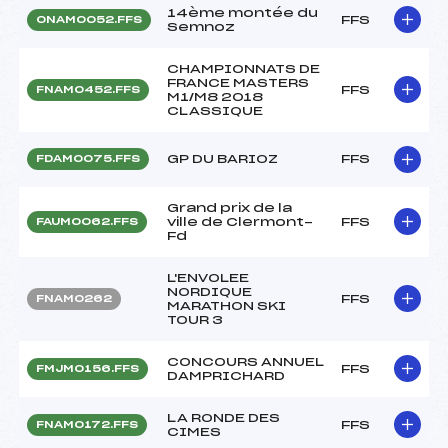
14ème montée du
FFS
ONAM0052.FFS
Semnoz
CHAMPIONNATS DE
FRANCE MASTERS
FFS
FNAM0452.FFS
M1/M8 2018
CLASSIQUE
GP DU BARIOZ
FFS
FDAM0075.FFS
Grand prix de la
ville de Clermont-
FFS
FAUM0062.FFS
Fd
L'ENVOLEE
NORDIQUE
FFS
FNAM0262
MARATHON SKI
TOUR 3
CONCOURS ANNUEL
FFS
FMJM0156.FFS
DAMPRICHARD
LA RONDE DES
FFS
FNAM0172.FFS
CIMES