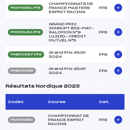
CHAMPIONNATS DE
FRANCE MASTERS
FFS
FNAM0291.FFS
ESPRIT RACING
GRAND PRIX
XONRUPT BIG-MAT-
SALOMON N°9
FFS
FMVM0154.FFS
U13(6)- CREDIT
MUTUEL N°5
Grand Prix d'AGY
FFS
FMBM0067.FFS
2024
Grand Prix d'AGY
FFS
FMBM0066
2024
Résultats Nordique 2023
Codex
Course
Cat.
CHAMPIONNAT DE
FRANCE ESPRIT
FFS
FNAM0362
RACING