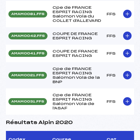
Cpe de FRANCE
ESPRIT RACING
FFS
AMAM0081.FFS
Salomon Vola du
COLLET d'ALLEVARD
COUPE DE FRANCE
FFS
AMAM0042.FFS
ESPRIT RACING
COUPE DE FRANCE
FFS
AMAM0041.FFS
ESPRIT RACING
Cpe de FRANCE
ESPRIT RACING
FFS
AMAM0021.FFS
Salomon Vola de la
BNP
Cpe de FRANCE
ESPRIT RACING
FFS
AMAM0031.FFS
Salomon Vola de
l'ASAF
Résultats Alpin 2020
Codex
Course
Cat.