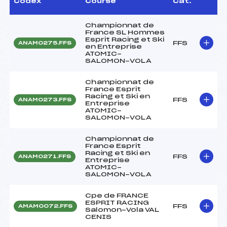
Codex
Course
Cat.
Championnat de
France SL Hommes
Esprit Racing et Ski
FFS
ANAM0275.FFS
en Entreprise
ATOMIC-
SALOMON-VOLA
Championnat de
France Esprit
Racing et Ski en
FFS
ANAM0273.FFS
Entreprise
ATOMIC-
SALOMON-VOLA
Championnat de
France Esprit
Racing et Ski en
FFS
ANAM0271.FFS
Entreprise
ATOMIC-
SALOMON-VOLA
Cpe de FRANCE
ESPRIT RACING
FFS
AMAM0072.FFS
Salomon-Vola VAL
CENIS