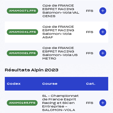
Cpe de FRANCE
ESPRIT RACING
FFS
AMAM0071.FFS
Salomon-Vola VAL
CENIS
Cpe de FRANCE
ESPRIT RACING
FFS
AMAM0041.FFS
Salomon-Vola
ASAF
Cpe de FRANCE
ESPRIT RACING
FFS
AMAM0021.FFS
Salomon-Vola US
METRO
Résultats Alpin 2023
Codex
Course
Cat.
SL – Championnat
de France Esprit
Racing et Ski en
FFS
ANAM0165.FFS
Entreprise -
SALOMON-VOLA