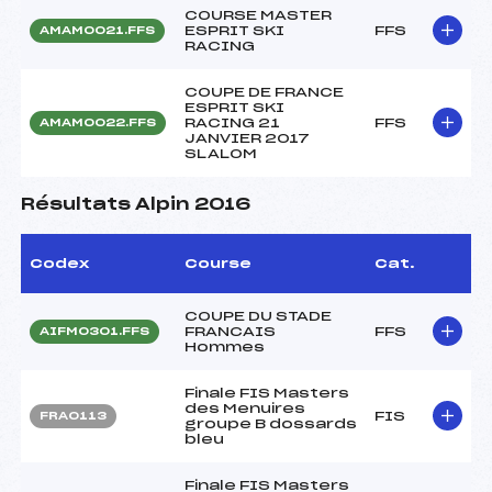
COURSE MASTER
ESPRIT SKI
FFS
AMAM0021.FFS
RACING
COUPE DE FRANCE
ESPRIT SKI
RACING 21
FFS
AMAM0022.FFS
JANVIER 2017
SLALOM
Résultats Alpin 2016
Codex
Course
Cat.
COUPE DU STADE
FRANCAIS
FFS
AIFM0301.FFS
Hommes
Finale FIS Masters
des Menuires
FIS
FRA0113
groupe B dossards
bleu
Finale FIS Masters