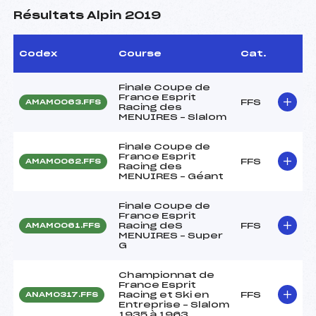
Résultats Alpin 2019
Codex
Course
Cat.
Finale Coupe de
France Esprit
FFS
AMAM0063.FFS
Racing des
MENUIRES – Slalom
Finale Coupe de
France Esprit
FFS
AMAM0062.FFS
Racing des
MENUIRES – Géant
Finale Coupe de
France Esprit
Racing deS
FFS
AMAM0061.FFS
MENUIRES – Super
G
Championnat de
France Esprit
Racing et Ski en
FFS
ANAM0317.FFS
Entreprise – Slalom
1935 à 1963