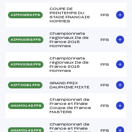
COUPE DE
PRINTEMPS DU
FFS
AIFM0253.FFS
STADE FRANCAIS
HOMMES
Championnats
regionaux Ile de
FFS
AIFM0093.FFS
France 2015
Hommes
Championnats
régionaux Ile de
FFS
AIFM0092.FFS
France 2015
Hommes
GRAND PRIX
FFS
AIFT0081.FFS
DAUPHINE MIXTE
Championnat de
France et Finale
FFS
ANAM0142.FFS
Coupe de France
MASTERS
Championnat de
France et Finale
FFS
ANAM0143.FFS