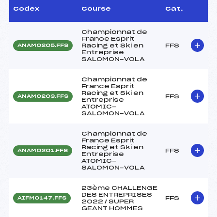
Codex
Course
Cat.
Championnat de
France Esprit
Racing et Ski en
FFS
ANAM0205.FFS
Entreprise
SALOMON-VOLA
Championnat de
France Esprit
Racing et Ski en
FFS
ANAM0203.FFS
Entreprise
ATOMIC-
SALOMON-VOLA
Championnat de
France Esprit
Racing et Ski en
FFS
ANAM0201.FFS
Entreprise
ATOMIC-
SALOMON-VOLA
23ème CHALLENGE
DES ENTREPRISES
FFS
AIFM0147.FFS
2022 / SUPER
GEANT HOMMES