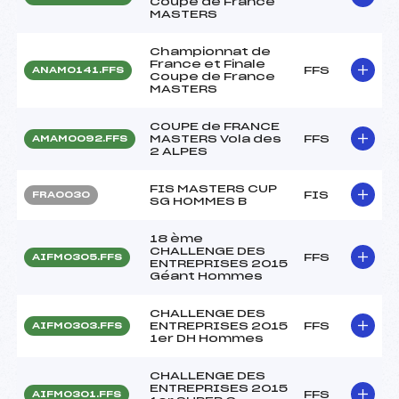
Coupe de France
MASTERS
Championnat de
France et Finale
FFS
ANAM0141.FFS
Coupe de France
MASTERS
COUPE de FRANCE
MASTERS Vola des
FFS
AMAM0092.FFS
2 ALPES
FIS MASTERS CUP
FIS
FRA0030
SG HOMMES B
18 ème
CHALLENGE DES
FFS
AIFM0305.FFS
ENTREPRISES 2015
Géant Hommes
CHALLENGE DES
ENTREPRISES 2015
FFS
AIFM0303.FFS
1er DH Hommes
CHALLENGE DES
ENTREPRISES 2015
FFS
AIFM0301.FFS