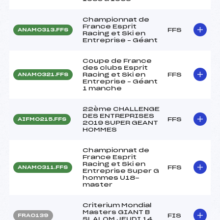
Championnat de
France Esprit
FFS
ANAM0313.FFS
Racing et Ski en
Entreprise – Géant
Coupe de France
des clubs Esprit
Racing et Ski en
FFS
ANAM0321.FFS
Entreprise – Géant
1 manche
22ème CHALLENGE
DES ENTREPRISES
FFS
AIFM0215.FFS
2019 SUPER GEANT
HOMMES
Championnat de
France Esprit
Racing et Ski en
FFS
ANAM0311.FFS
Entreprise Super G
hommes U18-
master
Criterium Mondial
Masters GIANT B
FIS
FRA0139
SLALOM JEUDI 14