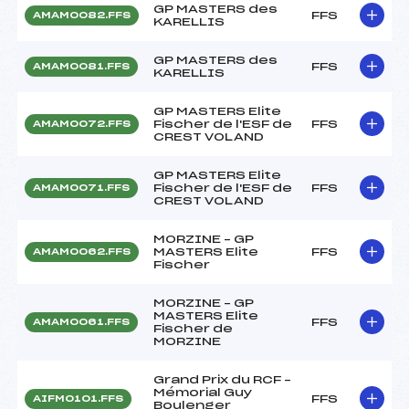
GP MASTERS des
FFS
AMAM0082.FFS
KARELLIS
GP MASTERS des
FFS
AMAM0081.FFS
KARELLIS
GP MASTERS Elite
Fischer de l'ESF de
FFS
AMAM0072.FFS
CREST VOLAND
GP MASTERS Elite
Fischer de l'ESF de
FFS
AMAM0071.FFS
CREST VOLAND
MORZINE – GP
MASTERS Elite
FFS
AMAM0062.FFS
Fischer
MORZINE – GP
MASTERS Elite
FFS
AMAM0061.FFS
Fischer de
MORZINE
Grand Prix du RCF –
Mémorial Guy
FFS
AIFM0101.FFS
Boulenger