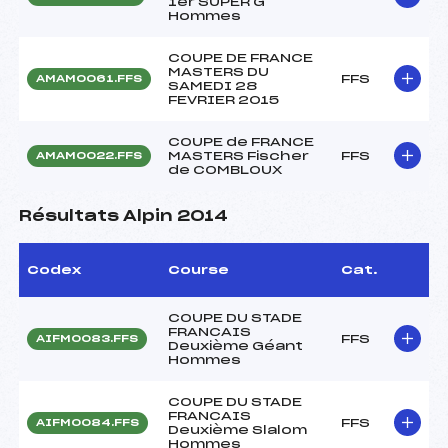
1er SUPER G
Hommes
COUPE DE FRANCE
MASTERS DU
FFS
AMAM0061.FFS
SAMEDI 28
FEVRIER 2015
COUPE de FRANCE
MASTERS Fischer
FFS
AMAM0022.FFS
de COMBLOUX
Résultats Alpin 2014
Codex
Course
Cat.
COUPE DU STADE
FRANCAIS
FFS
AIFM0083.FFS
Deuxième Géant
Hommes
COUPE DU STADE
FRANCAIS
FFS
AIFM0084.FFS
Deuxième Slalom
Hommes