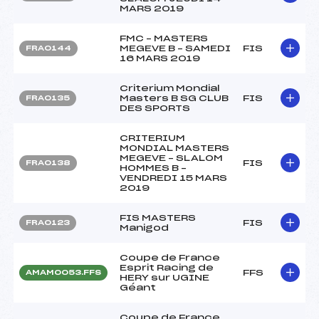
MARS 2019
FMC – MASTERS
MEGEVE B – SAMEDI
FIS
FRA0144
16 MARS 2019
Criterium Mondial
Masters B SG CLUB
FIS
FRA0135
DES SPORTS
CRITERIUM
MONDIAL MASTERS
MEGEVE – SLALOM
FIS
FRA0138
HOMMES B –
VENDREDI 15 MARS
2019
FIS MASTERS
FIS
FRA0123
Manigod
Coupe de France
Esprit Racing de
FFS
AMAM0053.FFS
HERY sur UGINE
Géant
Coupe de France