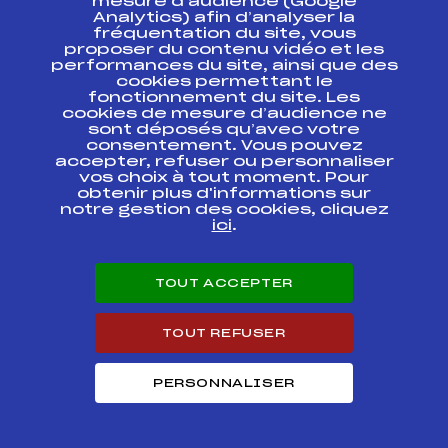
mesure d’audience (Google
26th KANDAHAR
Analytics) afin d’analyser la
MASTERS –
fréquentation du site, vous
INTERNATIONAL
proposer du contenu vidéo et les
MASTERS CUP
FIS
FRA0063
performances du site, ainsi que des
MEGEVE – GS
HOMMES B DU 31
cookies permettant le
JANVIER AU
fonctionnement du site. Les
FEVRIER 2014 –
cookies de mesure d’audience ne
sont déposés qu’avec votre
consentement. Vous pouvez
26th KANDAHAR
accepter, refuser ou personnaliser
MASTERS –
vos choix à tout moment. Pour
INTERNATIONAL
MASTERS CUP
FIS
FRA0060
obtenir plus d'informations sur
MEGEVE – HOMMES
notre gestion des cookies, cliquez
B DU 31 JANVIER AU
ici
.
FEVRIER 2014 –
26th KANDAHAR
TOUT ACCEPTER
MASTERS –
INTERNATIONAL
MASTERS CUP
FIS
FRA0057
MEGEVE – HOMMES
TOUT REFUSER
B DU 31 JANVIER AU
FEVRIER 2014 –
PERSONNALISER
GP MASTERS Elite
Fischer des
FFS
AMAM0032.FFS
MASTERS LOUPS