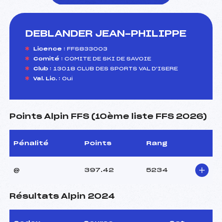
DEBLANDER JEAN-PHILIPPE
foi(s) le ski
Licence :
FFS833003
Comité :
COMITE DE SKI DE SAVOIE
Club :
13018 CLUB DES SPORTS VAL D'ISERE
Val. Lic. :
Oui
Points Alpin FFS (10ème liste FFS 2026)
Pénalité
Points
Rang
@
397.42
5234
Résultats Alpin 2024