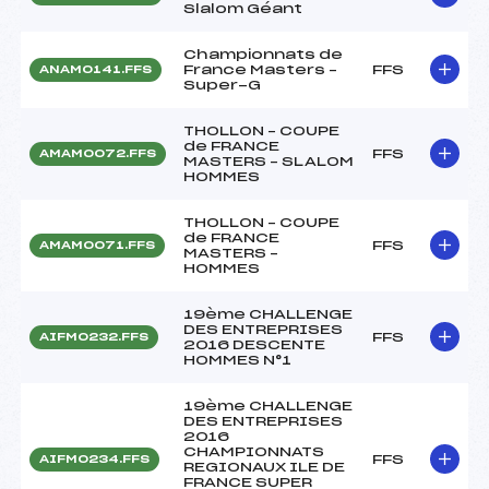
Slalom Géant
Championnats de
France Masters –
FFS
ANAM0141.FFS
Super-G
THOLLON – COUPE
de FRANCE
FFS
AMAM0072.FFS
MASTERS – SLALOM
HOMMES
THOLLON – COUPE
de FRANCE
FFS
AMAM0071.FFS
MASTERS –
HOMMES
19ème CHALLENGE
DES ENTREPRISES
FFS
AIFM0232.FFS
2016 DESCENTE
HOMMES N°1
19ème CHALLENGE
DES ENTREPRISES
2016
CHAMPIONNATS
FFS
AIFM0234.FFS
REGIONAUX ILE DE
FRANCE SUPER