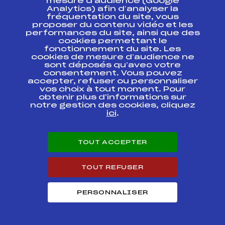
mesure d’audience (Google
Analytics) afin d’analyser la
COUPE DU MONDE
FFS
FIS0040
fréquentation du site, vous
proposer du contenu vidéo et les
performances du site, ainsi que des
LA
FFS
cookies permettant le
FMJM0982
TRANSJURASSIENNE
fonctionnement du site. Les
cookies de mesure d’audience ne
sont déposés qu’avec votre
COUPE DU MONDE
FFS
FIS0034
RELAIS
consentement. Vous pouvez
accepter, refuser ou personnaliser
vos choix à tout moment. Pour
COUPE DU MONDE
FFS
FIS0032
obtenir plus d'informations sur
notre gestion des cookies, cliquez
ici
.
COUPE DE FRANCE
FFS
FMBM0093
TOUT ACCEPTER
CHAMPIONNATS DE
FRANCE KO SPRINT
FFS
FMBT0094
"Trophée Caisse
TOUT REFUSER
d'Epargne des Alpes"
LES 15 DE
PERSONNALISER
FFS
FMJM0861
TREMONTAGNE
COUPE DU MONDE
FFS
FIS0025