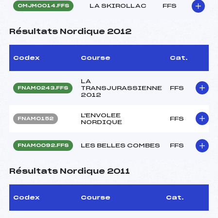
LA SKIROLLAC
FFS
OMJM0014.FFS
Résultats Nordique 2012
Codex
Course
Cat.
LA
TRANSJURASSIENNE
FFS
FNAM0243.FFS
2012
L'ENVOLEE
FFS
FNAM0152
NORDIQUE
LES BELLES COMBES
FFS
FNAM0092.FFS
Résultats Nordique 2011
Codex
Course
Cat.