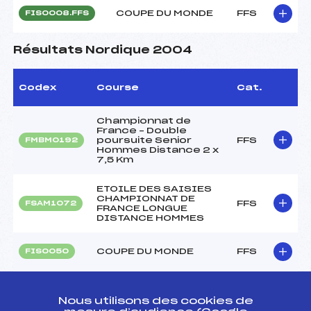
COUPE DU MONDE
FFS
FIS0008.FFS
Résultats Nordique 2004
Codex
Course
Cat.
Championnat de
France – Double
poursuite Senior
FFS
FMBM0192
Hommes Distance 2 x
7,5 Km
ETOILE DES SAISIES
CHAMPIONNAT DE
FFS
FSAM1072
FRANCE LONGUE
DISTANCE HOMMES
COUPE DU MONDE
FFS
FIS0050
TRAVERSEE DU
FFS
FMJM1102
MASSACRE
Nous utilisons des cookies de