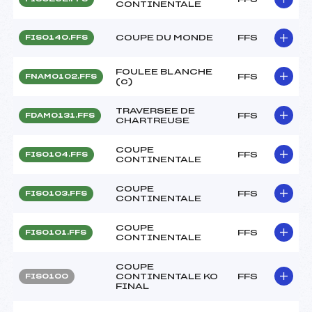
CONTINENTALE
COUPE DU MONDE
FFS
FIS0140.FFS
FOULEE BLANCHE
FFS
FNAM0102.FFS
(c)
TRAVERSEE DE
FFS
FDAM0131.FFS
CHARTREUSE
COUPE
FFS
FIS0104.FFS
CONTINENTALE
COUPE
FFS
FIS0103.FFS
CONTINENTALE
COUPE
FFS
FIS0101.FFS
CONTINENTALE
COUPE
CONTINENTALE KO
FFS
FIS0100
FINAL