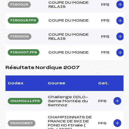
COUPE DU MONDE
FFS
FIS0019
RELAIS
COUPE DU MONDE
FFS
FIS0015.FFS
COUPE DU MONDE
FFS
FIS0009
RELAIS
COUPE DU MONDE
FFS
FIS0007.FFS
Résultats Nordique 2007
Codex
Course
Cat.
Challenge ODLO-
3eme Montée du
FFS
ONAM0111.FFS
Semnoz
CHAMPIONNATS DE
FRANCE DE SKI DE
FFS
FNAM0867
FOND KO FInale (