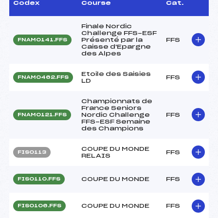
Codex
Course
Cat.
Finale Nordic
Challenge FFS-ESF
Présenté par la
FFS
FNAM0141.FFS
Caisse d'Epargne
des Alpes
Etoile des Saisies
FFS
FNAM0462.FFS
LD
Championnats de
France Seniors
Nordic Challenge
FFS
FNAM0121.FFS
FFS-ESF Semaine
des Champions
COUPE DU MONDE
FFS
FIS0113
RELAIS
COUPE DU MONDE
FFS
FIS0110.FFS
COUPE DU MONDE
FFS
FIS0106.FFS