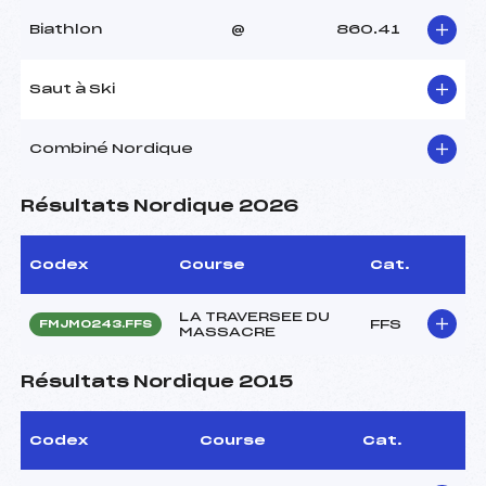
Biathlon
@
860.41
Saut à Ski
Combiné Nordique
Résultats Nordique 2026
Codex
Course
Cat.
LA TRAVERSEE DU
FFS
FMJM0243.FFS
MASSACRE
Résultats Nordique 2015
Codex
Course
Cat.