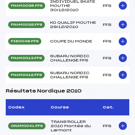
INDIVIDUEL SKATE
MOUTHE
FFS
FNAM0036.FFS
30/12/2010
KO QUALIF MOUTHE
FFS
FNAM0032.FFS
29/12/2010
COUPE DU MONDE
FFS
FIS0048.FFS
SUBARU NORDIC
FFS
FNAM0013.FFS
CHALLENGE FFS
SUBARU NORDIC
FFS
FNAM0012.FFS
CHALLENGE FFS
Résultats Nordique 2010
Codex
Course
Cat.
TRANS'ROLLER
2010 Montée du
FFS
ONAM0041.FFS
Larmont