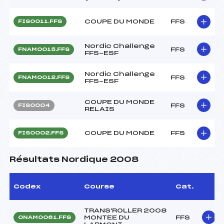
COUPE DU MONDE
FFS
FIS0011.FFS
Nordic Challenge
FFS
FNAM0015.FFS
FFS-ESF
Nordic Challenge
FFS
FNAM0012.FFS
FFS-ESF
COUPE DU MONDE
FFS
FIS0004
RELAIS
COUPE DU MONDE
FFS
FIS0002.FFS
Résultats Nordique 2008
Codex
Course
Cat.
TRANS'ROLLER 2008
MONTEE DU
FFS
ONAM0061.FFS