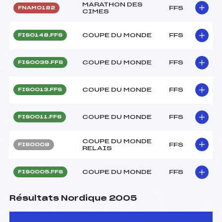
MARATHON DES
FFS
FNAM0182
CIMES
COUPE DU MONDE
FFS
FIS0148.FFS
COUPE DU MONDE
FFS
FIS0039.FFS
COUPE DU MONDE
FFS
FIS0013.FFS
COUPE DU MONDE
FFS
FIS0011.FFS
COUPE DU MONDE
FFS
FIS0008
RELAIS
COUPE DU MONDE
FFS
FIS0005.FFS
Résultats Nordique 2005