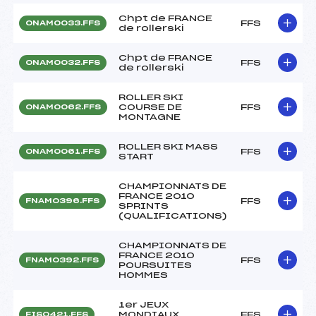
Chpt de FRANCE
FFS
ONAM0033.FFS
de rollerski
Chpt de FRANCE
FFS
ONAM0032.FFS
de rollerski
ROLLER SKI
COURSE DE
FFS
ONAM0062.FFS
MONTAGNE
ROLLER SKI MASS
FFS
ONAM0061.FFS
START
CHAMPIONNATS DE
FRANCE 2010
FFS
FNAM0396.FFS
SPRINTS
(QUALIFICATIONS)
CHAMPIONNATS DE
FRANCE 2010
FFS
FNAM0392.FFS
POURSUITES
HOMMES
1er JEUX
MONDIAUX
FFS
FIS0421.FFS