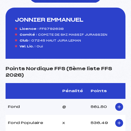
JONNIER EMMANUEL
foi(s) le ski
Licence :
FFS792638
Comité :
COMITE DE SKI MASSIF JURASSIEN
Club :
07245 HAUT JURA LEMAN
Val. Lic. :
Oui
Points Nordique FFS (5ème liste FFS
2026)
Pénalité
Points
Fond
@
561.50
Fond Populaire
x
536.49