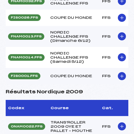
FFS
FNAM0032.FFS
CHALLENGE FFS
COUPE DU MONDE
FFS
FIS0026.FFS
NORDIC
CHALLENGE FFS
FFS
FNAM0013.FFS
(Dimanche 6/12)
NORDIC
CHALLENGE FFS
FFS
FNAM0014.FFS
(Samedi 5/12)
COUPE DU MONDE
FFS
FIS0001.FFS
Résultats Nordique 2009
Codex
Course
Cat.
TRANS'ROLLER
2009 OYE ET
FFS
ONAM0022.FFS
PALLET – MOUTHE