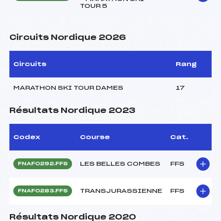
TOUR 5
Circuits Nordique 2026
Circuits
Rang
MARATHON SKI TOUR DAMES
17
Résultats Nordique 2023
Codex
Course
Cat.
LES BELLES COMBES
FFS
FNAF0292.FFS
TRANSJURASSIENNE
FFS
FNAF0283.FFS
Résultats Nordique 2020