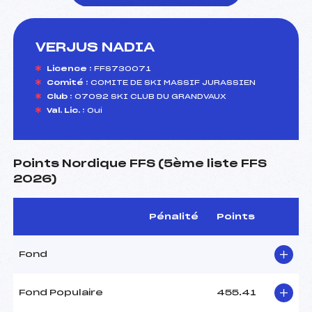
VERJUS NADIA
foi(s) le ski
Licence :
FFS730071
Comité :
COMITE DE SKI MASSIF JURASSIEN
Club :
07092 SKI CLUB DU GRANDVAUX
Val. Lic. :
Oui
Points Nordique FFS (5ème liste FFS
2026)
Pénalité
Points
Fond
Fond Populaire
455.41