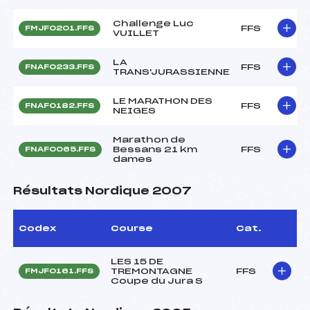
Challenge Luc
FFS
FMJF0201.FFS
VUILLET
LA
FFS
FNAF0233.FFS
TRANS'JURASSIENNE
LE MARATHON DES
FFS
FNAF0182.FFS
NEIGES
Marathon de
Bessans 21 km
FFS
FNAF0065.FFS
dames
Résultats Nordique 2007
Codex
Course
Cat.
LES 15 DE
TREMONTAGNE
FFS
FMJF0161.FFS
Coupe du Jura S