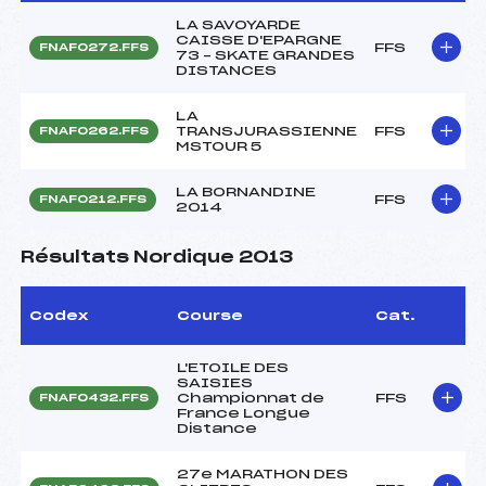
LA SAVOYARDE
CAISSE D'EPARGNE
FFS
FNAF0272.FFS
73 – SKATE GRANDES
DISTANCES
LA
TRANSJURASSIENNE
FFS
FNAF0262.FFS
MSTOUR 5
LA BORNANDINE
FFS
FNAF0212.FFS
2014
Résultats Nordique 2013
Codex
Course
Cat.
L'ETOILE DES
SAISIES
Championnat de
FFS
FNAF0432.FFS
France Longue
Distance
27e MARATHON DES