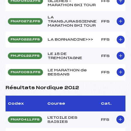
GLIERES –
FFS
FNAF0403.FFS
MARATHON SKI TOUR
LA
TRANSJURASSIENNE
FFS
FNAF0272.FFS
MARATHON SKI TOUR
LA BORNANDINE>>>
FFS
FNAF0222.FFS
LE 15 DE
FFS
FMJF0122.FFS
TREMONTAGNE
LE MARATHON de
FFS
FNAF0093.FFS
BESSANS
Résultats Nordique 2012
Codex
Course
Cat.
L'ETOILE DES
FFS
FNAF0411.FFS
SAISIES