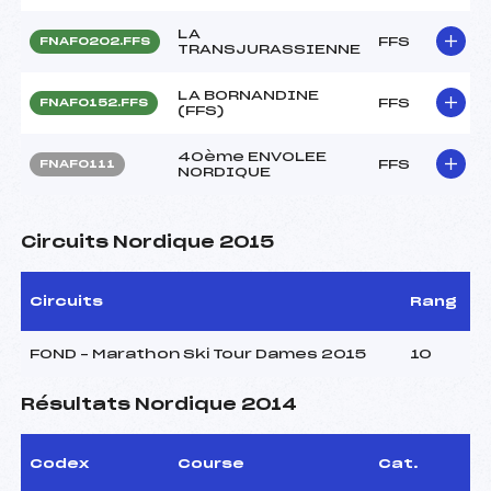
LA
FFS
FNAF0202.FFS
TRANSJURASSIENNE
LA BORNANDINE
FFS
FNAF0152.FFS
(FFS)
40ème ENVOLEE
FFS
FNAF0111
NORDIQUE
Circuits Nordique 2015
Circuits
Rang
FOND – Marathon Ski Tour Dames 2015
10
Résultats Nordique 2014
Codex
Course
Cat.