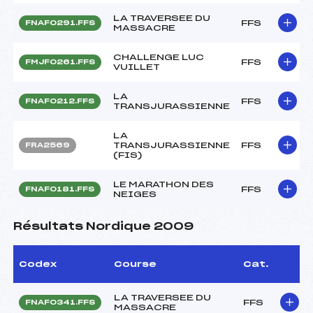
LA TRAVERSEE DU
FFS
FNAF0291.FFS
MASSACRE
CHALLENGE LUC
FFS
FMJF0261.FFS
VUILLET
LA
FFS
FNAF0212.FFS
TRANSJURASSIENNE
LA
TRANSJURASSIENNE
FFS
FRA2569
(FIS)
LE MARATHON DES
FFS
FNAF0181.FFS
NEIGES
Résultats Nordique 2009
Codex
Course
Cat.
LA TRAVERSEE DU
FFS
FNAF0341.FFS
MASSACRE