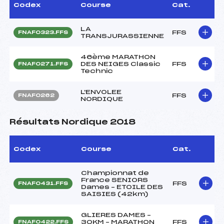
Codex
Course
Cat.
LA
FFS
FNAF0323.FFS
TRANSJURASSIENNE
46ème MARATHON
DES NEIGES Classic
FFS
FNAF0271.FFS
Technic
L'ENVOLEE
FFS
FNAF0262
NORDIQUE
Résultats Nordique 2018
Codex
Course
Cat.
Championnat de
France SENIORS
FFS
FNAF0431.FFS
Dames – ETOILE DES
SAISIES (42km)
GLIERES DAMES –
30KM – MARATHON
FFS
FNAF0422.FFS