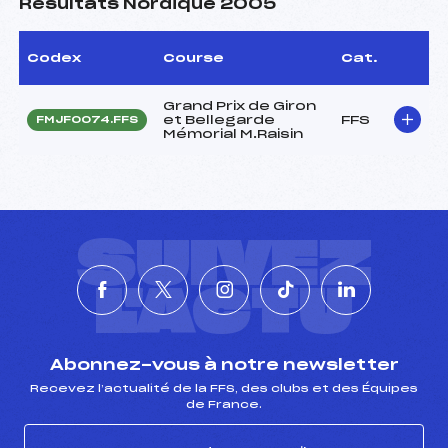
Résultats Nordique 2005
Codex
Course
Cat.
Grand Prix de Giron
et Bellegarde
FFS
FMJF0074.FFS
Mémorial M.Raisin
SUIVEZ
L'ACTU
Abonnez-vous à notre newsletter
Recevez l’actualité de la FFS, des clubs et des Équipes
de France.