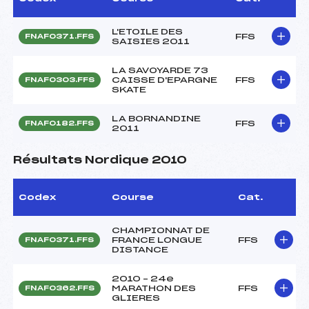
L'ETOILE DES
FFS
FNAF0371.FFS
SAISIES 2011
LA SAVOYARDE 73
CAISSE D'EPARGNE
FFS
FNAF0303.FFS
SKATE
LA BORNANDINE
FFS
FNAF0182.FFS
2011
Résultats Nordique 2010
Codex
Course
Cat.
CHAMPIONNAT DE
FRANCE LONGUE
FFS
FNAF0371.FFS
DISTANCE
2010 – 24e
MARATHON DES
FFS
FNAF0362.FFS
GLIERES