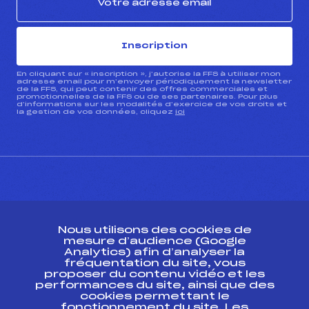
Inscription
En cliquant sur « inscription », j’autorise la FFS à utiliser mon
adresse email pour m’envoyer périodiquement la newsletter
de la FFS, qui peut contenir des offres commerciales et
promotionnelles de la FFS ou de ses partenaires. Pour plus
d’informations sur les modalités d’exercice de vos droits et
la gestion de vos données, cliquez
ici
CONTACT
Nous utilisons des cookies de
ESPACE PRESSE
mesure d’audience (Google
Analytics) afin d’analyser la
fréquentation du site, vous
Ressources
proposer du contenu vidéo et les
performances du site, ainsi que des
Pass’Neige
cookies permettant le
Projet sportif fédéral
fonctionnement du site. Les