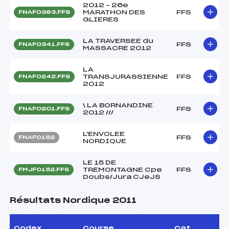
2012 – 26e
MARATHON DES
FFS
FNAF0383.FFS
GLIERES
LA TRAVERSEE du
FFS
FNAF0341.FFS
MASSACRE 2012
LA
TRANSJURASSIENNE
FFS
FNAF0242.FFS
2012
\ LA BORNANDINE
FFS
FNAF0201.FFS
2012 ///
L'ENVOLEE
FFS
FNAF0152
NORDIQUE
LE 15 DE
TREMONTAGNE Cpe
FFS
FMJF0152.FFS
Doubs/Jura CJeJS
Résultats Nordique 2011
Codex
Course
Cat.