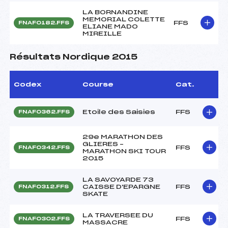
LA BORNANDINE
MEMORIAL COLETTE
FFS
FNAF0182.FFS
ELIANE MADO
MIREILLE
Résultats Nordique 2015
Codex
Course
Cat.
Etoile des Saisies
FFS
FNAF0362.FFS
29e MARATHON DES
GLIERES –
FFS
FNAF0342.FFS
MARATHON SKI TOUR
2015
LA SAVOYARDE 73
CAISSE D'EPARGNE
FFS
FNAF0312.FFS
SKATE
LA TRAVERSEE DU
FFS
FNAF0302.FFS
MASSACRE