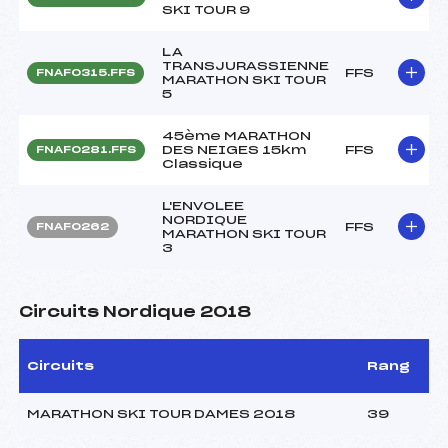
SKI TOUR 9
LA
TRANSJURASSIENNE
FFS
FNAF0315.FFS
MARATHON SKI TOUR
5
45ème MARATHON
DES NEIGES 15km
FFS
FNAF0281.FFS
Classique
L'ENVOLEE
NORDIQUE
FFS
FNAF0262
MARATHON SKI TOUR
3
Circuits Nordique 2018
Circuits
Rang
MARATHON SKI TOUR DAMES 2018
39