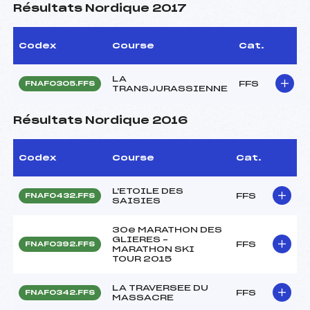
Résultats Nordique 2017
Codex
Course
Cat.
LA
FFS
FNAF0305.FFS
TRANSJURASSIENNE
Résultats Nordique 2016
Codex
Course
Cat.
L'ETOILE DES
FFS
FNAF0432.FFS
SAISIES
30e MARATHON DES
GLIERES –
FFS
FNAF0392.FFS
MARATHON SKI
TOUR 2015
LA TRAVERSEE DU
FFS
FNAF0342.FFS
MASSACRE