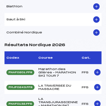
Biathlon
Saut à Ski
Combiné Nordique
Résultats Nordique 2026
Codex
Course
Cat.
Marathon des
Glières – MARATHON
FFS
FNAF0201.FFS
SKI TOUR 7
LA TRAVERSEE DU
FFS
FMJF0243.FFS
MASSACRE
LA
TRANSJURASSIENNE
FFS
FNAF0132.FFS
– MARATHON SKI