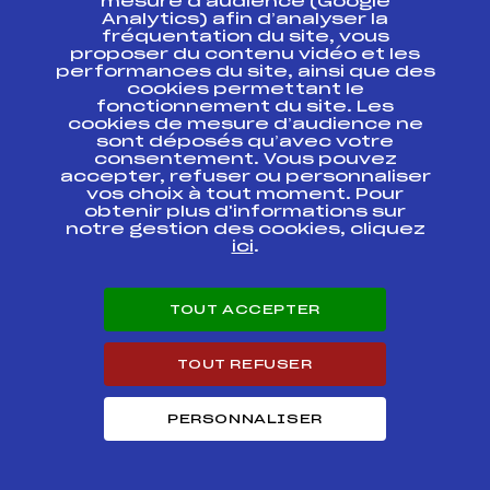
mesure d’audience (Google
Abonnez-vous à notre newsletter
Analytics) afin d’analyser la
fréquentation du site, vous
Recevez l’actualité de la FFS, des clubs et des Équipes
proposer du contenu vidéo et les
de France.
performances du site, ainsi que des
cookies permettant le
fonctionnement du site. Les
cookies de mesure d’audience ne
sont déposés qu’avec votre
consentement. Vous pouvez
accepter, refuser ou personnaliser
Inscription
vos choix à tout moment. Pour
obtenir plus d'informations sur
En cliquant sur « inscription », j’autorise la FFS à utiliser mon
notre gestion des cookies, cliquez
adresse email pour m’envoyer périodiquement la newsletter
ici
.
de la FFS, qui peut contenir des offres commerciales et
promotionnelles de la FFS ou de ses partenaires. Pour plus
d’informations sur les modalités d’exercice de vos droits et
la gestion de vos données, cliquez
ici
TOUT ACCEPTER
TOUT REFUSER
PERSONNALISER
CONTACT
ESPACE PRESSE