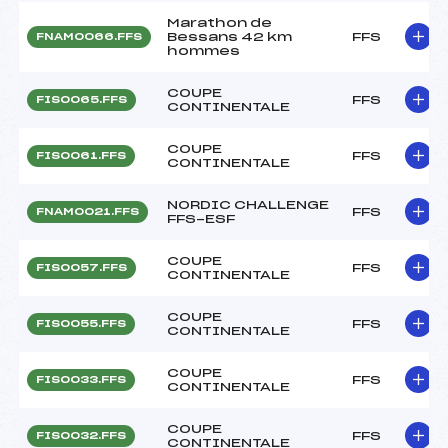
Marathon de
Bessans 42 km
FFS
FNAM0066.FFS
hommes
COUPE
FFS
FIS0065.FFS
CONTINENTALE
COUPE
FFS
FIS0061.FFS
CONTINENTALE
NORDIC CHALLENGE
FFS
FNAM0021.FFS
FFS-ESF
COUPE
FFS
FIS0057.FFS
CONTINENTALE
COUPE
FFS
FIS0055.FFS
CONTINENTALE
COUPE
FFS
FIS0033.FFS
CONTINENTALE
COUPE
FFS
FIS0032.FFS
CONTINENTALE