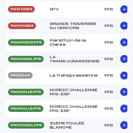
GTV
FFS
FNAT0383
GRANDE TRAVERSEE
FFS
FNAM0383
DU VERCORS
Marathon de la
FFS
FNAM0302.FFS
Clarée
LA
FFS
FNAM0231.FFS
TRANS'JURASSIENNE
La Transjurassienne
FFS
FRA2444
NORDIC CHALLENGE
FFS
FNAM0119.FFS
FFS-ESF
NORDIC CHALLENGE
FFS
FNAM0113.FFS
FFS-ESF
31EME FOULEE
FFS
FNAM0091.FFS
BLANCHE