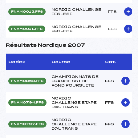
NORDIC CHALLENGE
FFS
FNAM0013.FFS
FFS-ESF
NORDIC CHALLENGE
FFS
FNAM0011.FFS
FFS-ESF
Résultats Nordique 2007
Codex
Course
Cat.
CHAMPIONNATS DE
FRANCE SKI DE
FFS
FNAM0863.FFS
FOND POURSUITE
NORDIC
CHALLENGE ETAPE
FFS
FNAM0794.FFS
D'AUTRANS
NORDIC
CHALLENGE ETAPE
FFS
FNAM0797.FFS
D'AUTRANS