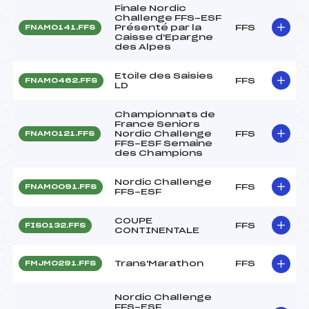
Finale Nordic
Challenge FFS-ESF
Présenté par la
FFS
FNAM0141.FFS
Caisse d'Epargne
des Alpes
Etoile des Saisies
FFS
FNAM0462.FFS
LD
Championnats de
France Seniors
Nordic Challenge
FFS
FNAM0121.FFS
FFS-ESF Semaine
des Champions
Nordic Challenge
FFS
FNAM0091.FFS
FFS-ESF
COUPE
FFS
FIS0132.FFS
CONTINENTALE
Trans'Marathon
FFS
FMJM0291.FFS
Nordic Challenge
FFS-ESF