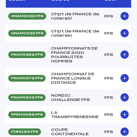
Chpt de FRANCE de
FFS
ONAM0032.FFS
rollerski
Chpt de FRANCE de
FFS
ONAM0033.FFS
rollerski
CHAMPIONNATS DE
FRANCE 2010
FFS
FNAM0392.FFS
POURSUITES
HOMMES
CHAMPIONNAT DE
FRANCE LONGUE
FFS
FNAM0372.FFS
DISTANCE
NORDIC
FFS
FNAM0343.FFS
CHALLENGE FFS
LA
FFS
FPEM0095.FFS
TRANSPYRENEENNE
COUPE
FFS
FIS0183.FFS
CONTINENTALE