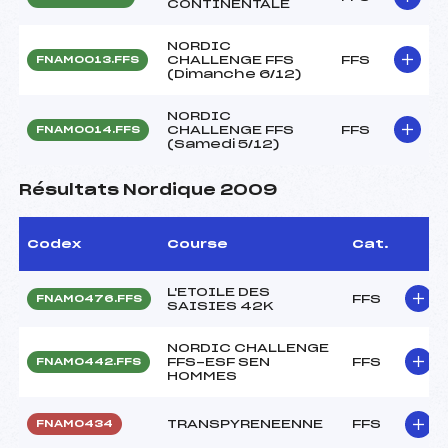
CONTINENTALE
NORDIC
CHALLENGE FFS
FFS
FNAM0013.FFS
(Dimanche 6/12)
NORDIC
CHALLENGE FFS
FFS
FNAM0014.FFS
(Samedi 5/12)
Résultats Nordique 2009
Codex
Course
Cat.
L'ETOILE DES
FFS
FNAM0476.FFS
SAISIES 42K
NORDIC CHALLENGE
FFS-ESF SEN
FFS
FNAM0442.FFS
HOMMES
TRANSPYRENEENNE
FFS
FNAM0434