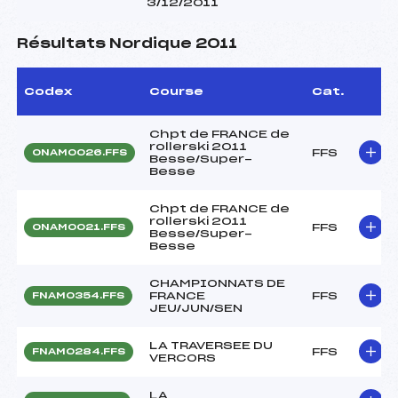
3/12/2011
Résultats Nordique 2011
Codex
Course
Cat.
Chpt de FRANCE de
rollerski 2011
FFS
ONAM0026.FFS
Besse/Super-
Besse
Chpt de FRANCE de
rollerski 2011
FFS
ONAM0021.FFS
Besse/Super-
Besse
CHAMPIONNATS DE
FRANCE
FFS
FNAM0354.FFS
JEU/JUN/SEN
LA TRAVERSEE DU
FFS
FNAM0284.FFS
VERCORS
LA