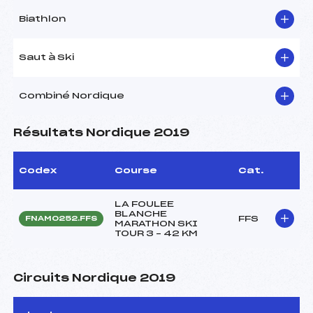
Biathlon
Saut à Ski
Combiné Nordique
Résultats Nordique 2019
Codex
Course
Cat.
LA FOULEE
BLANCHE
FFS
FNAM0252.FFS
MARATHON SKI
TOUR 3 – 42 KM
Circuits Nordique 2019