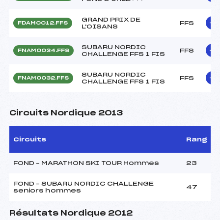
GRAND PRIX DE
FFS
FDAM0012.FFS
L'OISANS
SUBARU NORDIC
FFS
FNAM0034.FFS
CHALLENGE FFS 1 FIS
SUBARU NORDIC
FFS
FNAM0032.FFS
CHALLENGE FFS 1 FIS
Circuits Nordique 2013
Circuits
Rang
FOND – MARATHON SKI TOUR Hommes
23
FOND – SUBARU NORDIC CHALLENGE
47
seniors hommes
Résultats Nordique 2012