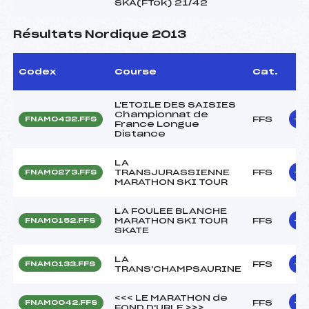
SKA(FTok) 21/42
Résultats Nordique 2013
Codex
Course
Cat.
L'ETOILE DES SAISIES
Championnat de
FFS
FNAM0432.FFS
France Longue
Distance
LA
TRANSJURASSIENNE
FFS
FNAM0273.FFS
MARATHON SKI TOUR
LA FOULEE BLANCHE
MARATHON SKI TOUR
FFS
FNAM0152.FFS
SKATE
LA
FFS
FNAM0133.FFS
TRANS'CHAMPSAURINE
<<< LE MARATHON de
FFS
FNAM0042.FFS
FOND D'URLE >>>