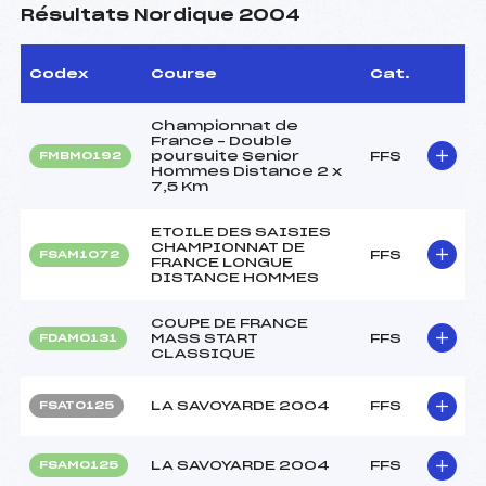
Résultats Nordique 2004
Codex
Course
Cat.
Championnat de
France – Double
poursuite Senior
FFS
FMBM0192
Hommes Distance 2 x
7,5 Km
ETOILE DES SAISIES
CHAMPIONNAT DE
FFS
FSAM1072
FRANCE LONGUE
DISTANCE HOMMES
COUPE DE FRANCE
MASS START
FFS
FDAM0131
CLASSIQUE
LA SAVOYARDE 2004
FFS
FSAT0125
LA SAVOYARDE 2004
FFS
FSAM0125