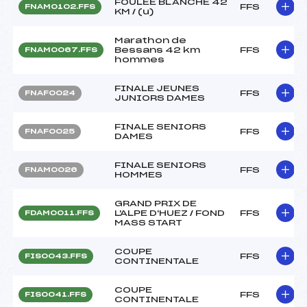
FOULEE BLANCHE 42
FFS
FNAM0102.FFS
KM / (u)
Marathon de
Bessans 42 km
FFS
FNAM0067.FFS
hommes
FINALE JEUNES
FFS
FNAF0024
JUNIORS DAMES
FINALE SENIORS
FFS
FNAF0025
DAMES
FINALE SENIORS
FFS
FNAM0026
HOMMES
GRAND PRIX DE
L'ALPE D'HUEZ / FOND
FFS
FDAM0011.FFS
MASS START
COUPE
FFS
FIS0043.FFS
CONTINENTALE
COUPE
FFS
FIS0041.FFS
CONTINENTALE