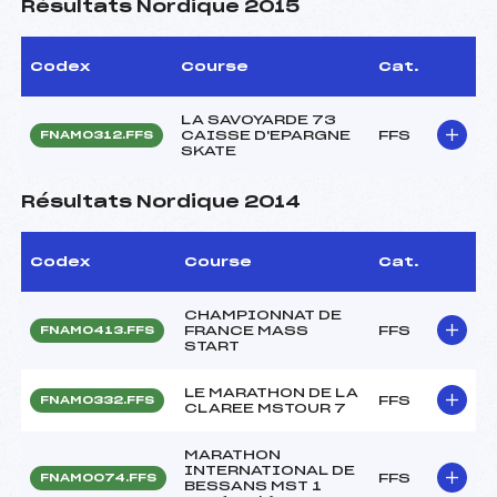
Résultats Nordique 2015
Codex
Course
Cat.
LA SAVOYARDE 73
CAISSE D'EPARGNE
FFS
FNAM0312.FFS
SKATE
Résultats Nordique 2014
Codex
Course
Cat.
CHAMPIONNAT DE
FRANCE MASS
FFS
FNAM0413.FFS
START
LE MARATHON DE LA
FFS
FNAM0332.FFS
CLAREE MSTOUR 7
MARATHON
INTERNATIONAL DE
FFS
FNAM0074.FFS
BESSANS MST 1