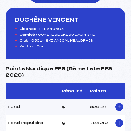
DUCHÊNE VINCENT
foi(s) le ski
Licence :
FFS540604
Comité :
COMITE DE SKI DU DAUPHINE
Club :
05014 SKI AMICAL MEAUDRAIS
Val. Lic. :
Oui
Points Nordique FFS (5ème liste FFS
2026)
Pénalité
Points
Fond
@
629.27
Fond Populaire
@
724.40