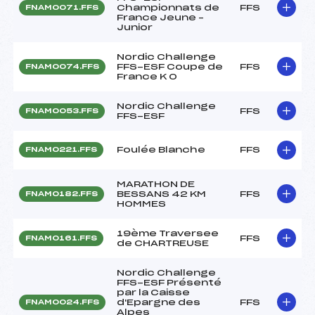
Championnats de
FFS
FNAM0071.FFS
France Jeune –
Junior
Nordic Challenge
FFS-ESF Coupe de
FFS
FNAM0074.FFS
France K O
Nordic Challenge
FFS
FNAM0053.FFS
FFS-ESF
Foulée Blanche
FFS
FNAM0221.FFS
MARATHON DE
BESSANS 42 KM
FFS
FNAM0182.FFS
HOMMES
19ème Traversee
FFS
FNAM0161.FFS
de CHARTREUSE
Nordic Challenge
FFS-ESF Présenté
par la Caisse
d'Epargne des
FFS
FNAM0024.FFS
Alpes