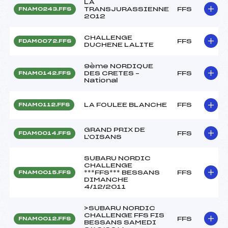
LA
TRANSJURASSIENNE
FFS
FNAM0243.FFS
2012
CHALLENGE
FFS
FDAM0072.FFS
DUCHENE LALITE
9ème NORDIQUE
DES CRETES –
FFS
FNAM0142.FFS
National
LA FOULEE BLANCHE
FFS
FNAM0112.FFS
GRAND PRIX DE
FFS
FDAM0014.FFS
L'OISANS
SUBARU NORDIC
CHALLENGE
***FFS*** BESSANS
FFS
FNAM0015.FFS
DIMANCHE
4/12/2011
>SUBARU NORDIC
CHALLENGE FFS FIS
FFS
FNAM0012.FFS
BESSANS SAMEDI