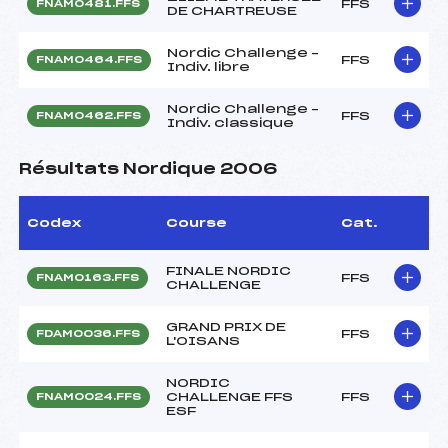
FFS
FNAM0481.FFS
DE CHARTREUSE
Nordic Challenge –
FFS
FNAM0464.FFS
Indiv. libre
Nordic Challenge –
FFS
FNAM0462.FFS
Indiv. classique
Résultats Nordique 2006
Codex
Course
Cat.
FINALE NORDIC
FFS
FNAM0163.FFS
CHALLENGE
GRAND PRIX DE
FFS
FDAM0036.FFS
L'OISANS
NORDIC
CHALLENGE FFS
FFS
FNAM0024.FFS
ESF