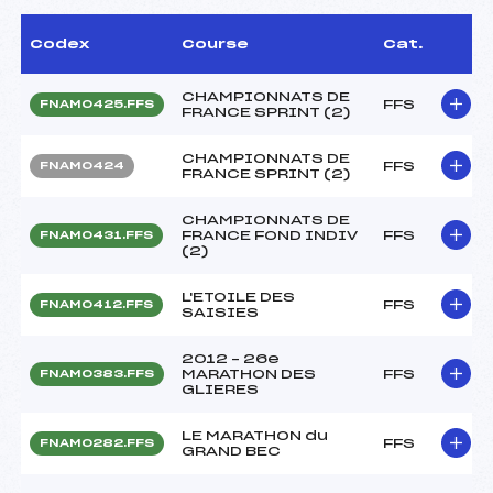
Codex
Course
Cat.
CHAMPIONNATS DE
FFS
FNAM0425.FFS
FRANCE SPRINT (2)
CHAMPIONNATS DE
FFS
FNAM0424
FRANCE SPRINT (2)
CHAMPIONNATS DE
FRANCE FOND INDIV
FFS
FNAM0431.FFS
(2)
L'ETOILE DES
FFS
FNAM0412.FFS
SAISIES
2012 – 26e
MARATHON DES
FFS
FNAM0383.FFS
GLIERES
LE MARATHON du
FFS
FNAM0282.FFS
GRAND BEC