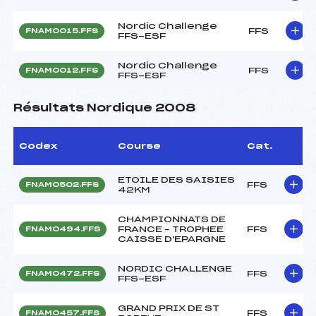
Nordic Challenge
FFS
FNAM0015.FFS
FFS-ESF
Nordic Challenge
FFS
FNAM0012.FFS
FFS-ESF
Résultats Nordique 2008
Codex
Course
Cat.
ETOILE DES SAISIES
FFS
FNAM0502.FFS
42KM
CHAMPIONNATS DE
FRANCE – TROPHEE
FFS
FNAM0494.FFS
CAISSE D'EPARGNE
NORDIC CHALLENGE
FFS
FNAM0472.FFS
FFS-ESF
GRAND PRIX DE ST
FFS
FNAM0457.FFS