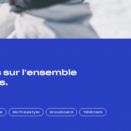
 sur l’ensemble
s.
ue
Ski Freestyle
Snowboard
Télémark