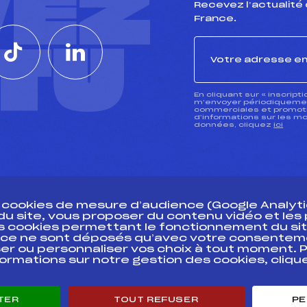
VEZ
Recevez l’actualité 
France.
CTU
En cliquant sur « inscript
m’envoyer périodiquement
commerciales et promotio
d’informations sur les mo
données, cliquez
ici
s cookies de mesure d’audience (Google Analytic
 du site, vous proposer du contenu vidéo et le
des cookies permettant le fonctionnement du sit
essources
ce ne sont déposés qu’avec votre consentem
Pass’Neige
Pôle vie de l’
er ou personnaliser vos choix à tout moment. P
formations sur notre gestion des cookies, cliq
Projet sportif fédéral
Enseignemen
Projet de performance fédéral
Informatiqu
Antidopage
Circuits
TER
TOUT REFUSER
PE