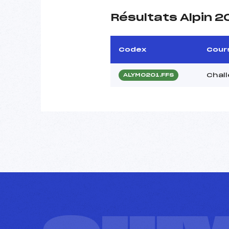
Résultats Alpin 
Codex
Cour
Chal
ALYM0201.FFS