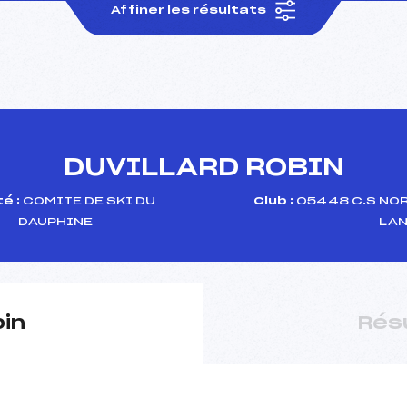
Affiner les résultats
DUVILLARD ROBIN
é :
COMITE DE SKI DU
Club :
05448 C.S NOR
DAUPHINE
LA
pin
Rés