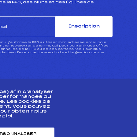
de la FFS, des clubs et des Équipes de
Inscription
ion », j’autorise la FFS à utiliser mon adresse email pour
 la newsletter de la FFS, qui peut contenir des offres
nnelles de la FFS ou de ses partenaires. Pour plus
dalités d’exercice de vos droits et la gestion de vos
s) afin d’analyser
s performances du
e. Les cookies de
ent. Vous pouvez
athlète
our obtenir plus
uez
ici
.
t professionnel
e et chronométrage
RSONNALISER