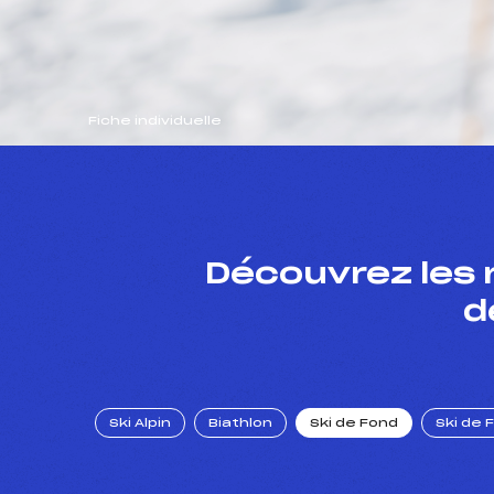
Fiche individuelle
Découvrez les 
d
Ski Alpin
Biathlon
Ski de Fond
Ski de 