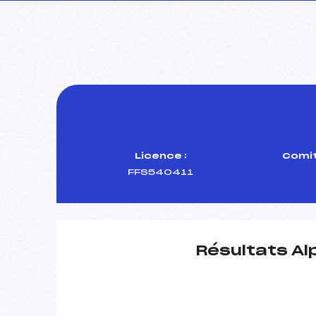
Licence :
Comit
FFS540411
Résultats Al