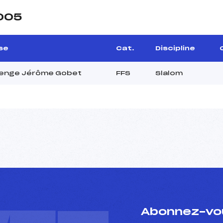
2005
se
Cat.
Discipline
lenge Jérôme Gobet
FFS
Slalom
Abonnez-vou