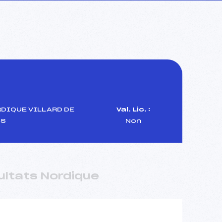
DIQUE VILLARD DE
Val. Lic. :
NS
Non
ultats Nordique