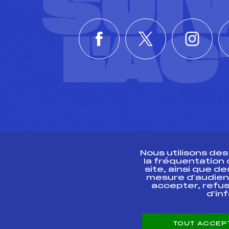
SUI
L'A
Nous utilisons de
la fréquentation
site, ainsi que 
R
mesure d’audien
accepter, refus
d'in
CONTACT
TOUT ACCEP
ESPACE PRESSE