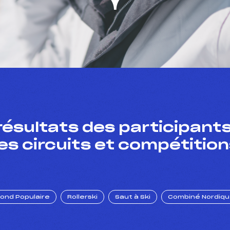
résultats des participants
es circuits et compétition
Fond Populaire
Rollerski
Saut à Ski
Combiné Nordiq