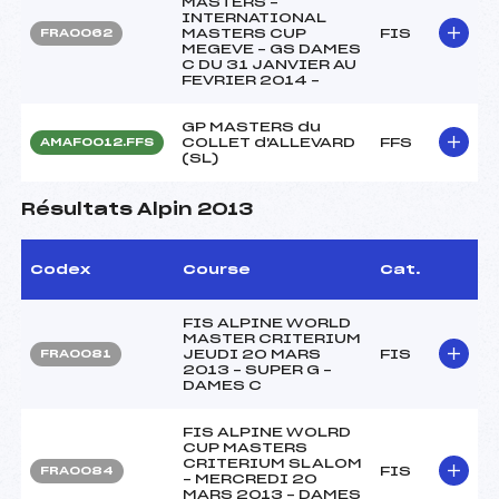
MASTERS –
INTERNATIONAL
MASTERS CUP
FIS
FRA0062
MEGEVE – GS DAMES
C DU 31 JANVIER AU
FEVRIER 2014 –
GP MASTERS du
COLLET d'ALLEVARD
FFS
AMAF0012.FFS
(SL)
Résultats Alpin 2013
Codex
Course
Cat.
FIS ALPINE WORLD
MASTER CRITERIUM
JEUDI 20 MARS
FIS
FRA0081
2013 – SUPER G –
DAMES C
FIS ALPINE WOLRD
CUP MASTERS
CRITERIUM SLALOM
FIS
FRA0084
– MERCREDI 20
MARS 2013 – DAMES