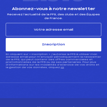
Abonnez-vous à notre newsletter
Recevez l’actualité de la FFS, des clubs et des Équipes
de France.
Inscription
En cliquant sur « inscription », j’autorise la FFS à utiliser mon
adresse email pour m’envoyer périodiquement la newsletter
de la FFS, qui peut contenir des offres commerciales et
promotionnelles de la FFS ou de ses partenaires. Pour plus
d’informations sur les modalités d’exercice de vos droits et
la gestion de vos données, cliquez
ici
CONTACT