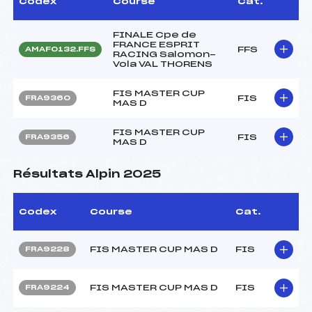
Codex
Course
Cat.
FINALE Cpe de
FRANCE ESPRIT
FFS
AMAF0132.FFS
RACING Salomon-
Vola VAL THORENS
FIS MASTER CUP
FIS
FRA9360
MAS D
FIS MASTER CUP
FIS
FRA9356
MAS D
Résultats Alpin 2025
Codex
Course
Cat.
FIS MASTER CUP MAS D
FIS
FRA9228
FIS MASTER CUP MAS D
FIS
FRA9224