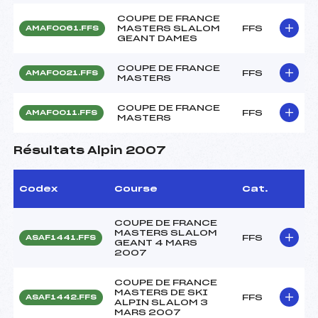
COUPE DE FRANCE
MASTERS SLALOM
FFS
AMAF0061.FFS
GEANT DAMES
COUPE DE FRANCE
FFS
AMAF0021.FFS
MASTERS
COUPE DE FRANCE
FFS
AMAF0011.FFS
MASTERS
Résultats Alpin 2007
Codex
Course
Cat.
COUPE DE FRANCE
MASTERS SLALOM
FFS
ASAF1441.FFS
GEANT 4 MARS
2007
COUPE DE FRANCE
MASTERS DE SKI
FFS
ASAF1442.FFS
ALPIN SLALOM 3
MARS 2007