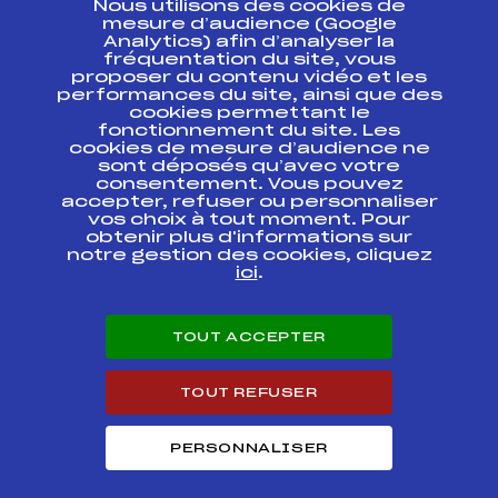
Nous utilisons des cookies de
ESPACE PRESSE
mesure d’audience (Google
Analytics) afin d’analyser la
fréquentation du site, vous
Ressources
proposer du contenu vidéo et les
performances du site, ainsi que des
Pass’Neige
cookies permettant le
Projet sportif fédéral
fonctionnement du site. Les
cookies de mesure d’audience ne
Projet de performance fédéral
sont déposés qu’avec votre
Antidopage
consentement. Vous pouvez
Pôle Développement, Formation, Suivi
accepter, refuser ou personnaliser
Scientifique
vos choix à tout moment. Pour
Listes ministérielles
obtenir plus d'informations sur
notre gestion des cookies, cliquez
Pôle vie de l’athlète
ici
.
Enseignement professionnel
Informatique et chronométrage
Circuits
TOUT ACCEPTER
Carrières
Développement des habiletés mentales
TOUT REFUSER
PERSONNALISER
© 2026 Fédération Française de Ski
Mentions légales
Politique de
confidentialité
Cookies