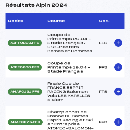
Résultats Alpin 2024
Codex
Course
Cat.
Coupe de
Printemps 20.04 –
Stade Français /
FFS
AIFT0203.FFS
U18-Masters
Dames et Hommes
Coupe de
Printemps 19.04 –
FFS
AIFF0206.FFS
Stade Français
Finale Cpe de
FRANCE ESPRIT
RACING Salomon-
FFS
AMAF0121.FFS
Vola LES KARELLIS
Slalom
Championnat de
France SL Dames
Esprit Racing et Ski
FFS
ANAF0275.FFS
en Entreprise
ATOMIC-SALOMON-