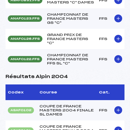
FFS
ASAF0891.FFS
MASTERS "C" DAMES
CHAMPIONNAT DE
FRANCE MASTERS
FFS
ANAF0123.FFS
GS "C"
GRAND PRIX DE
FRANCE MASTERS
FFS
ANAF0126.FFS
"C"
CHAMPIONNAT DE
FRANCE MASTERS
FFS
ANAF0122.FFS
FFS SL "C"
Résultats Alpin 2004
Codex
Course
Cat.
COUPE DE FRANCE
MASTERS 2004 FINALE
FFS
ASAF0102
SL DAMES
COUPE DE FRANCE