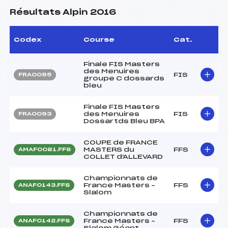
Résultats Alpin 2016
Codex
Course
Cat.
Finale FIS Masters
des Menuires
FIS
FRA0095
groupe C dossards
bleu
Finale FIS Masters
des Menuires
FIS
FRA0093
Dossartds Bleu BPA
COUPE de FRANCE
MASTERS du
FFS
AMAF0081.FFS
COLLET d'ALLEVARD
Championnats de
France Masters –
FFS
ANAF0143.FFS
Slalom
Championnats de
France Masters –
FFS
ANAF0142.FFS
Slalom Géant