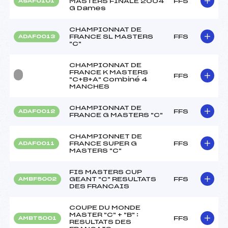
MASTERS FINALE 2004
FFS
ASAF0101
G Dames
CHAMPIONNAT DE
FRANCE SL MASTERS
FFS
ADAF0013
"C"
CHAMPIONNAT DE
FRANCE K MASTERS
FFS
"C+B+A" Combiné 4
MANCHES
CHAMPIONNAT DE
FFS
ADAF0012
FRANCE G MASTERS "C"
CHAMPIONNET DE
FRANCE SUPER G
FFS
ADAF0011
MASTERS "C"
FIS MASTERS CUP
GEANT "C" RESULTATS
FFS
AMBF5002
DES FRANCAIS
COUPE DU MONDE
MASTER "C" + "B" :
FFS
AMBT5001
RESULTATS DES