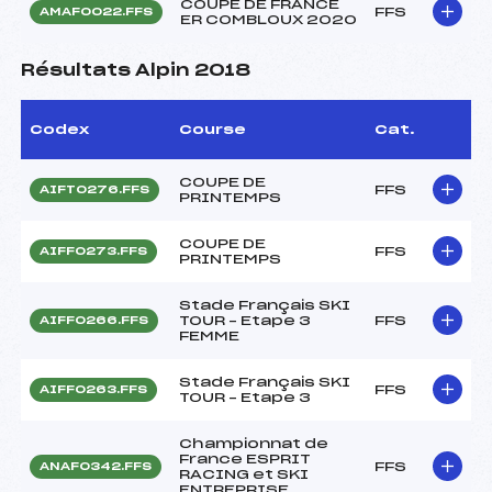
COUPE DE FRANCE
FFS
AMAF0022.FFS
ER COMBLOUX 2020
Résultats Alpin 2018
Codex
Course
Cat.
COUPE DE
FFS
AIFT0276.FFS
PRINTEMPS
COUPE DE
FFS
AIFF0273.FFS
PRINTEMPS
Stade Français SKI
TOUR – Etape 3
FFS
AIFF0266.FFS
FEMME
Stade Français SKI
FFS
AIFF0263.FFS
TOUR – Etape 3
Championnat de
France ESPRIT
FFS
ANAF0342.FFS
RACING et SKI
ENTREPRISE