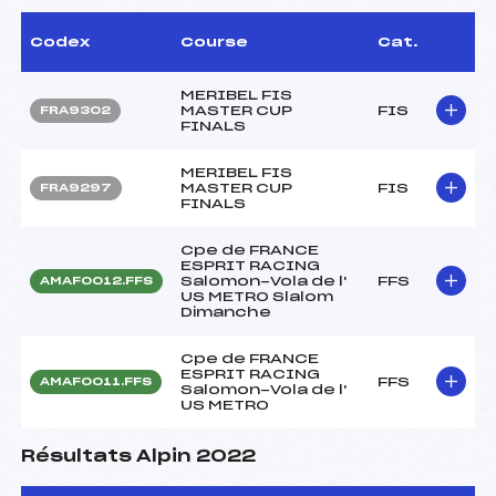
Codex
Course
Cat.
MERIBEL FIS
MASTER CUP
FIS
FRA9302
FINALS
MERIBEL FIS
MASTER CUP
FIS
FRA9297
FINALS
Cpe de FRANCE
ESPRIT RACING
Salomon-Vola de l'
FFS
AMAF0012.FFS
US METRO Slalom
Dimanche
Cpe de FRANCE
ESPRIT RACING
FFS
AMAF0011.FFS
Salomon-Vola de l'
US METRO
Résultats Alpin 2022