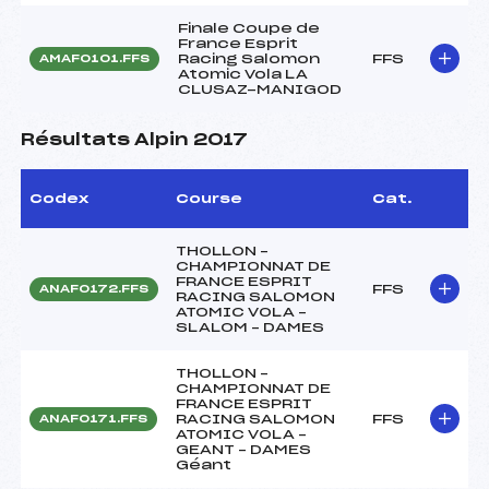
Finale Coupe de
France Esprit
Racing Salomon
FFS
AMAF0101.FFS
Atomic Vola LA
CLUSAZ-MANIGOD
Résultats Alpin 2017
Codex
Course
Cat.
THOLLON –
CHAMPIONNAT DE
FRANCE ESPRIT
FFS
ANAF0172.FFS
RACING SALOMON
ATOMIC VOLA –
SLALOM – DAMES
THOLLON –
CHAMPIONNAT DE
FRANCE ESPRIT
RACING SALOMON
FFS
ANAF0171.FFS
ATOMIC VOLA –
GEANT – DAMES
Géant