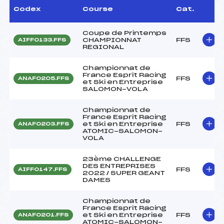
Codex
Course
Cat.
Coupe de Printemps
CHAMPIONNAT
FFS
AIFF0133.FFS
REGIONAL
Championnat de
France Esprit Racing
FFS
ANAF0205.FFS
et Ski en Entreprise
SALOMON-VOLA
Championnat de
France Esprit Racing
et Ski en Entreprise
FFS
ANAF0203.FFS
ATOMIC-SALOMON-
VOLA
23ème CHALLENGE
DES ENTREPRISES
FFS
AIFF0147.FFS
2022 / SUPER GEANT
DAMES
Championnat de
France Esprit Racing
et Ski en Entreprise
FFS
ANAF0201.FFS
ATOMIC-SALOMON-