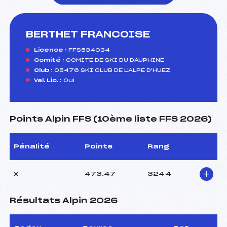
BERTHET FRANCOISE
foi(s) le ski
Licence :
FFS534034
Comité :
COMITE DE SKI DU DAUPHINE
Club :
05476 SKI CLUB DE L'ALPE D'HUEZ
Val. Lic. :
Oui
Points Alpin FFS (10ème liste FFS 2026)
Pénalité
Points
Rang
x
473.47
3244
Résultats Alpin 2026