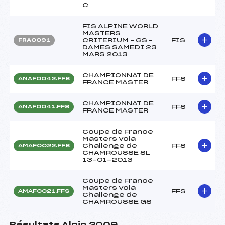
C
FIS ALPINE WORLD
MASTERS
CRITERIUM – GS –
FIS
FRA0091
DAMES SAMEDI 23
MARS 2013
CHAMPIONNAT DE
FFS
ANAF0042.FFS
FRANCE MASTER
CHAMPIONNAT DE
FFS
ANAF0041.FFS
FRANCE MASTER
Coupe de France
Masters Vola
Challenge de
FFS
AMAF0022.FFS
CHAMROUSSE SL
13-01-2013
Coupe de France
Masters Vola
FFS
AMAF0021.FFS
Challenge de
CHAMROUSSE GS