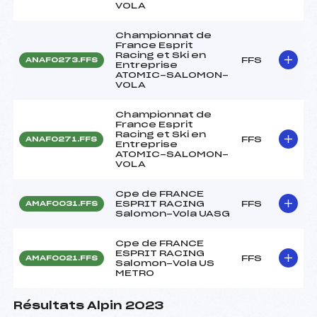
VOLA
Championnat de
France Esprit
Racing et Ski en
FFS
ANAF0273.FFS
Entreprise
ATOMIC-SALOMON-
VOLA
Championnat de
France Esprit
Racing et Ski en
FFS
ANAF0271.FFS
Entreprise
ATOMIC-SALOMON-
VOLA
Cpe de FRANCE
ESPRIT RACING
FFS
AMAF0031.FFS
Salomon-Vola UASG
Cpe de FRANCE
ESPRIT RACING
FFS
AMAF0021.FFS
Salomon-Vola US
METRO
Résultats Alpin 2023