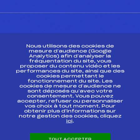
CONTACT
Nous utilisons des cookies de
ESPACE PRESSE
mesure d’audience (Google
Analytics) afin d’analyser la
fréquentation du site, vous
Ressources
proposer du contenu vidéo et les
performances du site, ainsi que des
Pass’Neige
cookies permettant le
Projet sportif fédéral
fonctionnement du site. Les
cookies de mesure d’audience ne
Projet de performance fédéral
sont déposés qu’avec votre
Antidopage
consentement. Vous pouvez
Pôle Développement, Formation, Suivi
accepter, refuser ou personnaliser
Scientifique
vos choix à tout moment. Pour
Listes ministérielles
obtenir plus d'informations sur
notre gestion des cookies, cliquez
Pôle vie de l’athlète
ici
.
Enseignement professionnel
Informatique et chronométrage
Circuits
TOUT ACCEPTER