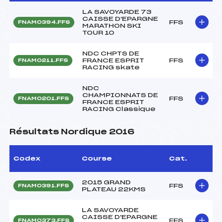
LA SAVOYARDE 73
CAISSE D'EPARGNE
FFS
FNAM0394.FFS
MARATHON SKI
TOUR 10
NDC CHPTS DE
FRANCE ESPRIT
FFS
FNAM0211.FFS
RACING skate
NDC
CHAMPIONNATS DE
FFS
FNAM0201.FFS
FRANCE ESPRIT
RACING Classique
Résultats Nordique 2016
Codex
Course
Cat.
2015 GRAND
FFS
FNAM0391.FFS
PLATEAU 22KMS
LA SAVOYARDE
CAISSE D'EPARGNE
FFS
FNAM0373.FFS