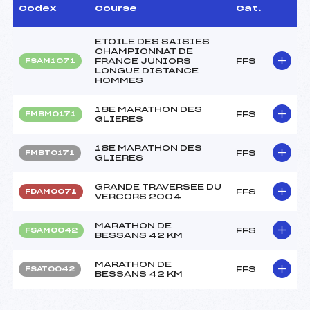
Codex
Course
Cat.
ETOILE DES SAISIES
CHAMPIONNAT DE
FRANCE JUNIORS
FFS
FSAM1071
LONGUE DISTANCE
HOMMES
18E MARATHON DES
FFS
FMBM0171
GLIERES
18E MARATHON DES
FFS
FMBT0171
GLIERES
GRANDE TRAVERSEE DU
FFS
FDAM0071
VERCORS 2004
MARATHON DE
FFS
FSAM0042
BESSANS 42 KM
MARATHON DE
FFS
FSAT0042
BESSANS 42 KM