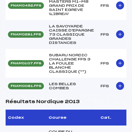
MASTERS M1-M8
GRAND PRIX DE
FFS
FNAM0452.FFS
SAINT EGREVE
\LIBRE///
LA SAVOYARDE
CAISSE D'EPARGNE
73 CLASSIQUE
FFS
FNAM0281.FFS
GRANDES
DISTANCES
SUBARU NORDIC
CHALLENGE FFS 3
LA FOULEE
FFS
FNAM0107.FFS
BLANCHE
CLASSIQUE (**)
LES BELLES
FFS
FNAM0081.FFS
COMBES
Résultats Nordique 2013
Codex
Course
Cat.
COUPE DU