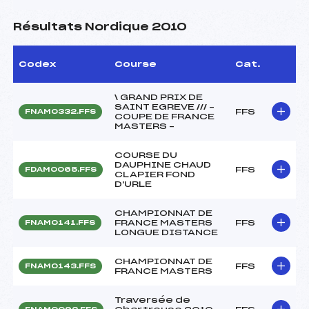
Résultats Nordique 2010
Codex
Course
Cat.
\ GRAND PRIX DE
SAINT EGREVE /// –
FFS
FNAM0332.FFS
COUPE DE FRANCE
MASTERS –
COURSE DU
DAUPHINE CHAUD
FFS
FDAM0065.FFS
CLAPIER FOND
D'URLE
CHAMPIONNAT DE
FRANCE MASTERS
FFS
FNAM0141.FFS
LONGUE DISTANCE
CHAMPIONNAT DE
FFS
FNAM0143.FFS
FRANCE MASTERS
Traversée de