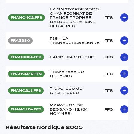
LA SAVOYARDE 2006
CHAMPIONNAT DE
FRANCE TROPHEE
FFS
FNAM0402.FFS
CAISSE D'EPARGNE
DES ALPES
FIS – LA
FFS
FRA2280
TRANSJURASSIENNE
LAMOURA MOUTHE
FFS
FNAM0351.FFS
TRAVERSEE DU
FFS
FNAM0272.FFS
QUEYRAS
Traversée de
FFS
FNAM0211.FFS
Chartreuse
MARATHON DE
BESSANS 42 KM
FFS
FNAM0174.FFS
HOMMES
Résultats Nordique 2005