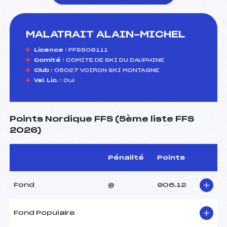
MALATRAIT ALAIN-MICHEL
foi(s) le ski
Licence :
FFS506111
Comité :
COMITE DE SKI DU DAUPHINE
Club :
05027 VOIRON SKI MONTAGNE
Val. Lic. :
Oui
Points Nordique FFS (5ème liste FFS
2026)
Pénalité
Points
Fond
@
906.12
Fond Populaire