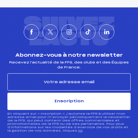
SUIVEZ
L'ACTU
Abonnez-vous à notre newsletter
Recevez l’actualité de la FFS, des clubs et des Équipes
de France.
Inscription
En cliquant sur « inscription », j’autorise la FFS à utiliser mon
adresse email pour m’envoyer périodiquement la newsletter
de la FFS, qui peut contenir des offres commerciales et
promotionnelles de la FFS ou de ses partenaires. Pour plus
d’informations sur les modalités d’exercice de vos droits et
la gestion de vos données, cliquez
ici