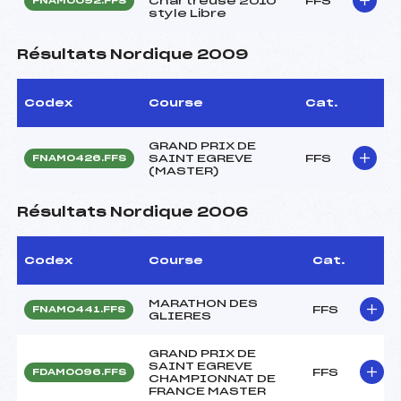
Chartreuse 2010
FFS
FNAM0092.FFS
style Libre
Résultats Nordique 2009
Codex
Course
Cat.
GRAND PRIX DE
SAINT EGREVE
FFS
FNAM0426.FFS
(MASTER)
Résultats Nordique 2006
Codex
Course
Cat.
MARATHON DES
FFS
FNAM0441.FFS
GLIERES
GRAND PRIX DE
SAINT EGREVE
FFS
FDAM0096.FFS
CHAMPIONNAT DE
FRANCE MASTER