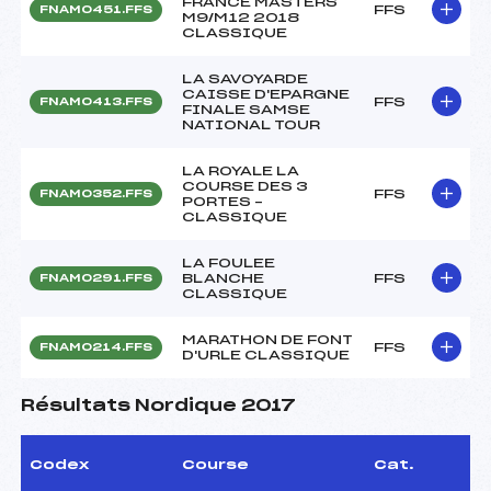
FRANCE MASTERS
FFS
FNAM0451.FFS
M9/M12 2018
CLASSIQUE
LA SAVOYARDE
CAISSE D'EPARGNE
FFS
FNAM0413.FFS
FINALE SAMSE
NATIONAL TOUR
LA ROYALE LA
COURSE DES 3
FFS
FNAM0352.FFS
PORTES –
CLASSIQUE
LA FOULEE
BLANCHE
FFS
FNAM0291.FFS
CLASSIQUE
MARATHON DE FONT
FFS
FNAM0214.FFS
D'URLE CLASSIQUE
Résultats Nordique 2017
Codex
Course
Cat.