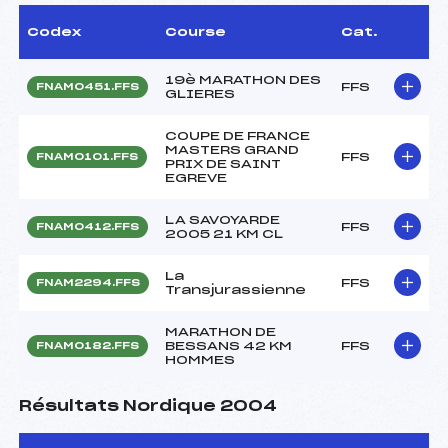
Codex
Course
Cat.
19è MARATHON DES
FFS
FNAM0451.FFS
GLIERES
COUPE DE FRANCE
MASTERS GRAND
FFS
FNAM0101.FFS
PRIX DE SAINT
EGREVE
LA SAVOYARDE
FFS
FNAM0412.FFS
2005 21 KM CL
La
FFS
FNAM2294.FFS
Transjurassienne
MARATHON DE
BESSANS 42 KM
FFS
FNAM0182.FFS
HOMMES
Résultats Nordique 2004