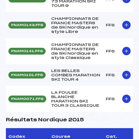
73 MARATHON SKI
TOUR 9
CHAMPIONNATS DE
FRANCE MASTERS
FFS
FNAM0143.FFS
de Ski Nordique en
style Libre
CHAMPIONNATS DE
FRANCE MASTERS
FFS
FNAM0141.FFS
de Ski Nordique en
style Classique
LES BELLES
COMBES MARATHON
FFS
FNAM0101.FFS
SKI TOUR 4
LA FOULEE
BLANCHE
FFS
FNAM0071.FFS
MARATHON SKI
TOUR 3 CLASSIQUE
Résultats Nordique 2015
Codex
Course
Cat.