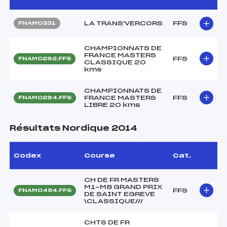
LA TRANS'VERCORS
FFS
FNAM0331
CHAMPIONNATS DE
FRANCE MASTERS
FFS
FNAM0292.FFS
CLASSIQUE 20
kms
CHAMPIONNATS DE
FRANCE MASTERS
FFS
FNAM0294.FFS
LIBRE 20 kms
Résultats Nordique 2014
Codex
Course
Cat.
CH DE FR MASTERS
M1-M8 GRAND PRIX
FFS
FNAM0454.FFS
DE SAINT EGREVE
\CLASSIQUE///
CHTS DE FR