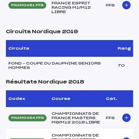
FRANCE ESPRIT
FFS
FNAM0461.FFS
RACING M1/M12
LIBRE
Circuits Nordique 2019
Circuits
Rang
FOND – COUPE DU DAUPHINE SENIORS
70
HOMMES
Résultats Nordique 2018
Codex
Course
Cat.
CHAMPIONNATS DE
FRANCE MASTERS
FFS
FNAM0454.FFS
M9/M12 2018 LIBRE
CHAMPIONNATS DE