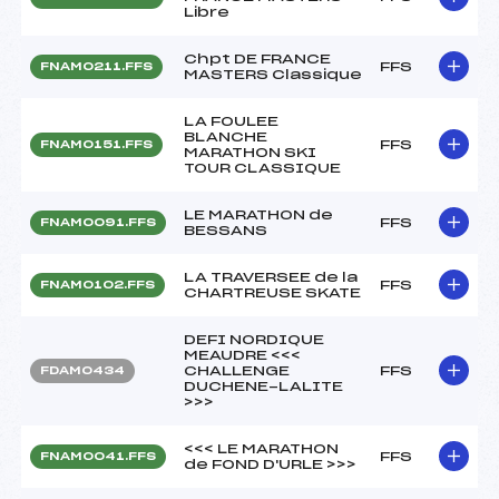
Libre
Chpt DE FRANCE
FFS
FNAM0211.FFS
MASTERS Classique
LA FOULEE
BLANCHE
FFS
FNAM0151.FFS
MARATHON SKI
TOUR CLASSIQUE
LE MARATHON de
FFS
FNAM0091.FFS
BESSANS
LA TRAVERSEE de la
FFS
FNAM0102.FFS
CHARTREUSE SKATE
DEFI NORDIQUE
MEAUDRE <<<
CHALLENGE
FFS
FDAM0434
DUCHENE-LALITE
>>>
<<< LE MARATHON
FFS
FNAM0041.FFS
de FOND D'URLE >>>