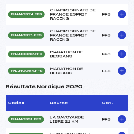
CHAMPIONNATS DE
FRANCE ESPRIT
FFS
FNAM0374.FFS
RACING
CHAMPIONNATS DE
FRANCE ESPRIT
FFS
FNAM0371.FFS
RACING
MARATHON DE
FFS
FNAM0062.FFS
BESSANS
MARATHON DE
FFS
FNAM0064.FFS
BESSANS
Résultats Nordique 2020
Codex
Course
Cat.
LA SAVOYARDE
FFS
FNAM0331.FFS
LIBRE 21 kM
LE MARATHON DU