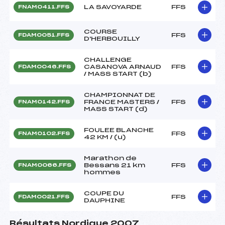
LA SAVOYARDE
FFS
FNAM0411.FFS
COURSE
FFS
FDAM0051.FFS
D'HERBOUILLY
CHALLENGE
CASANOVA ARNAUD
FFS
FDAM0046.FFS
/ MASS START (b)
CHAMPIONNAT DE
FRANCE MASTERS /
FFS
FNAM0142.FFS
MASS START (d)
FOULEE BLANCHE
FFS
FNAM0102.FFS
42 KM / (u)
Marathon de
Bessans 21 km
FFS
FNAM0066.FFS
hommes
COUPE DU
FFS
FDAM0021.FFS
DAUPHINE
Résultats Nordique 2007