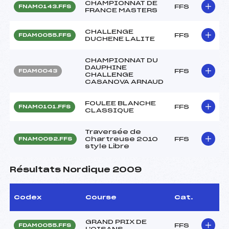
CHAMPIONNAT DE
FFS
FNAM0143.FFS
FRANCE MASTERS
CHALLENGE
FFS
FDAM0055.FFS
DUCHENE LALITE
CHAMPIONNAT DU
DAUPHINE
FFS
FDAM0043
CHALLENGE
CASANOVA ARNAUD
FOULEE BLANCHE
FFS
FNAM0101.FFS
CLASSIQUE
Traversée de
Chartreuse 2010
FFS
FNAM0092.FFS
style Libre
Résultats Nordique 2009
Codex
Course
Cat.
GRAND PRIX DE
FFS
FDAM0055.FFS
L'OISANS