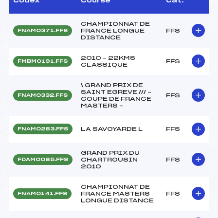
Codex
Course
Cat.
CHAMPIONNAT DE
FRANCE LONGUE
FFS
FNAM0371.FFS
DISTANCE
2010 – 22KMS
FFS
FMBM0191.FFS
CLASSIQUE
\ GRAND PRIX DE
SAINT EGREVE /// –
FFS
FNAM0332.FFS
COUPE DE FRANCE
MASTERS –
LA SAVOYARDE L
FFS
FNAM0283.FFS
GRAND PRIX DU
CHARTROUSIN
FFS
FDAM0085.FFS
2010
CHAMPIONNAT DE
FRANCE MASTERS
FFS
FNAM0141.FFS
LONGUE DISTANCE