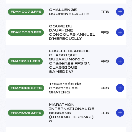
CHALLENGE
FFS
FDAM0072.FFS
DUCHENE LALITE
COUPE DU
DAUPHINE
FFS
FDAM0065.FFS
CONCOURS ANNUEL
D'HERBOUILLY
FOULEE BLANCHE
CLASSIQUE
SUBARU Nordic
FFS
FNAM0111.FFS
Challenge FFS 3 \
CLASSIQUE
SAMEDI ///
Traversée de
Chartreuse
FFS
FNAM0082.FFS
SKATING
MARATHON
INTERNATIONAL DE
BESSANS
FFS
FNAM0053.FFS
(DIMANCHE 21/42)
c