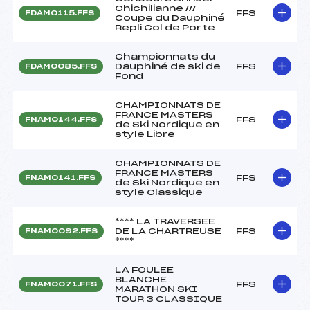
Chichilianne ///
FFS
FDAM0115.FFS
Coupe du Dauphiné
Repli Col de Porte
Championnats du
Dauphiné de ski de
FFS
FDAM0085.FFS
Fond
CHAMPIONNATS DE
FRANCE MASTERS
FFS
FNAM0144.FFS
de Ski Nordique en
style Libre
CHAMPIONNATS DE
FRANCE MASTERS
FFS
FNAM0141.FFS
de Ski Nordique en
style Classique
**** LA TRAVERSEE
DE LA CHARTREUSE
FFS
FNAM0092.FFS
****
LA FOULEE
BLANCHE
FFS
FNAM0071.FFS
MARATHON SKI
TOUR 3 CLASSIQUE