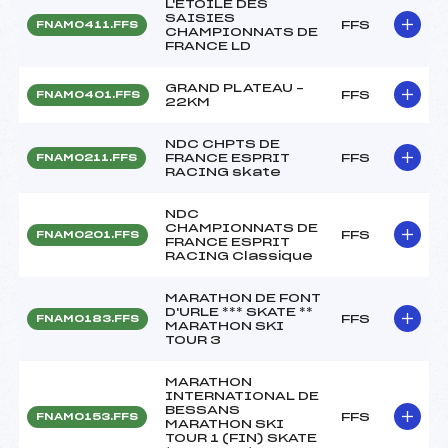
L'ETOILE DES
SAISIES
FFS
FNAM0411.FFS
CHAMPIONNATS DE
FRANCE LD
GRAND PLATEAU –
FFS
FNAM0401.FFS
22KM
NDC CHPTS DE
FRANCE ESPRIT
FFS
FNAM0211.FFS
RACING skate
NDC
CHAMPIONNATS DE
FFS
FNAM0201.FFS
FRANCE ESPRIT
RACING Classique
MARATHON DE FONT
D'URLE *** SKATE **
FFS
FNAM0183.FFS
MARATHON SKI
TOUR 3
MARATHON
INTERNATIONAL DE
BESSANS
FFS
FNAM0153.FFS
MARATHON SKI
TOUR 1 (FIN) SKATE