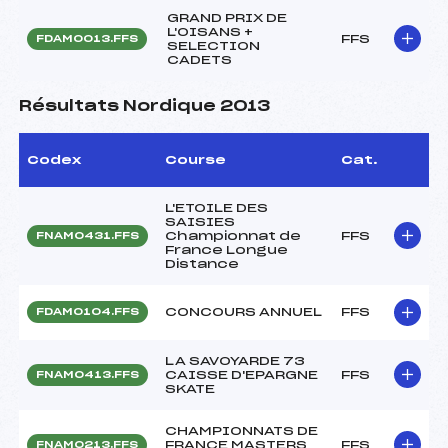
GRAND PRIX DE
L'OISANS +
FFS
FDAM0013.FFS
SELECTION
CADETS
Résultats Nordique 2013
Codex
Course
Cat.
L'ETOILE DES
SAISIES
Championnat de
FFS
FNAM0431.FFS
France Longue
Distance
CONCOURS ANNUEL
FFS
FDAM0104.FFS
LA SAVOYARDE 73
CAISSE D'EPARGNE
FFS
FNAM0413.FFS
SKATE
CHAMPIONNATS DE
FRANCE MASTERS
FFS
FNAM0213.FFS