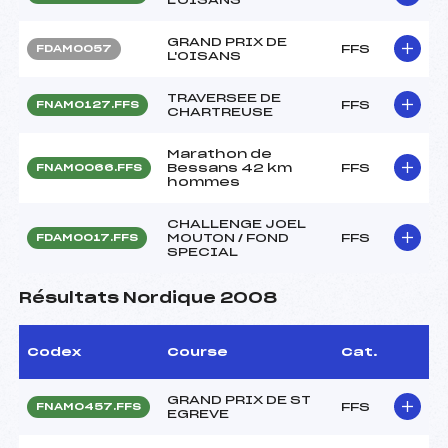
GRAND PRIX DE
FFS
FDAM0057
L'OISANS
TRAVERSEE DE
FFS
FNAM0127.FFS
CHARTREUSE
Marathon de
Bessans 42 km
FFS
FNAM0066.FFS
hommes
CHALLENGE JOEL
MOUTON / FOND
FFS
FDAM0017.FFS
SPECIAL
Résultats Nordique 2008
Codex
Course
Cat.
GRAND PRIX DE ST
FFS
FNAM0457.FFS
EGREVE