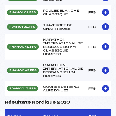
FOULEE BLANCHE
FFS
FNAM0101.FFS
CLASSIQUE
TRAVERSEE DE
FFS
FDAM0131.FFS
CHARTREUSE
MARATHON
INTERNATIONAL DE
BESSANS 30 KM
FFS
FNAM0042.FFS
CLASSIQUE
HOMMES
MARATHON
INTERNATIONAL DE
FFS
FNAM0043.FFS
BESSANS 21 KM
HOMMES
COURSE DE REPLI
FFS
FDAM0017.FFS
ALPE D'HUEZ
Résultats Nordique 2010