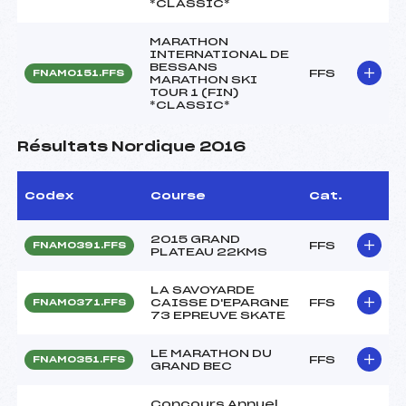
*CLASSIC*
MARATHON
INTERNATIONAL DE
BESSANS
FFS
FNAM0151.FFS
MARATHON SKI
TOUR 1 (FIN)
*CLASSIC*
Résultats Nordique 2016
Codex
Course
Cat.
2015 GRAND
FFS
FNAM0391.FFS
PLATEAU 22KMS
LA SAVOYARDE
CAISSE D'EPARGNE
FFS
FNAM0371.FFS
73 EPREUVE SKATE
LE MARATHON DU
FFS
FNAM0351.FFS
GRAND BEC
Concours Annuel