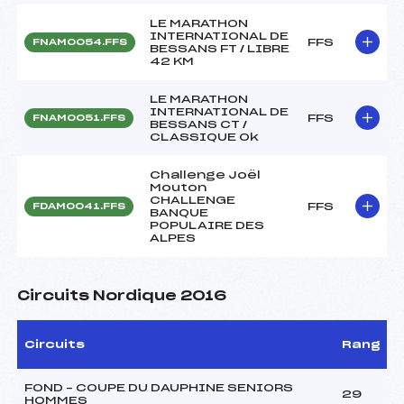
LE MARATHON
INTERNATIONAL DE
FFS
FNAM0054.FFS
BESSANS FT / LIBRE
42 KM
LE MARATHON
INTERNATIONAL DE
FFS
FNAM0051.FFS
BESSANS CT /
CLASSIQUE Ok
Challenge Joël
Mouton
CHALLENGE
FFS
FDAM0041.FFS
BANQUE
POPULAIRE DES
ALPES
Circuits Nordique 2016
Circuits
Rang
FOND – COUPE DU DAUPHINE SENIORS
29
HOMMES