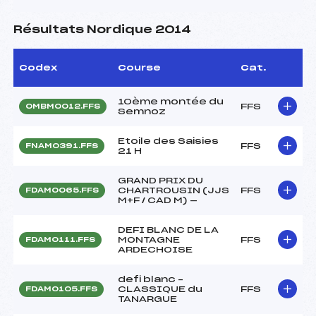
Résultats Nordique 2014
Codex
Course
Cat.
10ème montée du
FFS
OMBM0012.FFS
Semnoz
Etoile des Saisies
FFS
FNAM0391.FFS
21 H
GRAND PRIX DU
CHARTROUSIN (JJS
FFS
FDAM0065.FFS
M+F / CAD M) —
DEFI BLANC DE LA
MONTAGNE
FFS
FDAM0111.FFS
ARDECHOISE
defi blanc –
CLASSIQUE du
FFS
FDAM0105.FFS
TANARGUE