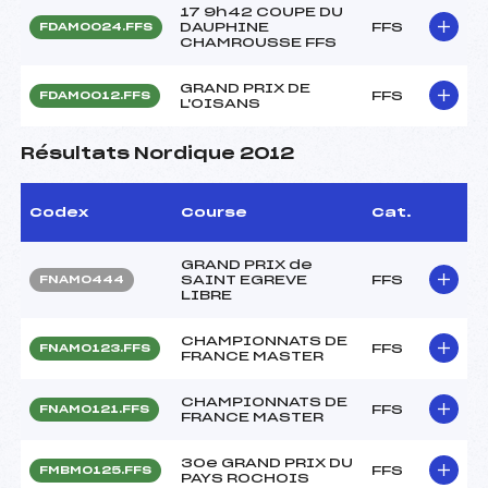
17 9h42 COUPE DU
DAUPHINE
FFS
FDAM0024.FFS
CHAMROUSSE FFS
GRAND PRIX DE
FFS
FDAM0012.FFS
L'OISANS
Résultats Nordique 2012
Codex
Course
Cat.
GRAND PRIX de
SAINT EGREVE
FFS
FNAM0444
LIBRE
CHAMPIONNATS DE
FFS
FNAM0123.FFS
FRANCE MASTER
CHAMPIONNATS DE
FFS
FNAM0121.FFS
FRANCE MASTER
30e GRAND PRIX DU
FFS
FMBM0125.FFS
PAYS ROCHOIS