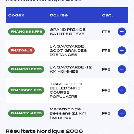
Codex
Course
Cat.
GRAND PRIX DE
FFS
FNAM0883.FFS
SAINT EGREVE
LA SAVOYARDE
2007 GRANDES
FFS
FNAT0812
DISTANCES
LA SAVOYARDE 42
FFS
FNAM0812.FFS
KM HOMMES
TRAVERSEE DE
BELLEDONNE
FFS
FDAM0061.FFS
COURSE
POPULAIRE
Marathon de
Bessans 21 km
FFS
FNAM0514.FFS
hommes
Résultats Nordique 2006