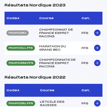
Résultats Nordique 2023
Codex
Course
Cat.
CHAMPIONNAT DE
FRANCE ESPRIT
FFS
FNAM0361
RACING
MARATHON DU
FFS
FNAM0311.FFS
GRAND BEC
CHAMPIONNATS DE
FRANCE ESPRIT
FFS
FNAM0352.FFS
RACING
Résultats Nordique 2022
Codex
Course
Cat.
L'ETOILE DES
FFS
FNAM0351.FFS
SAISIES