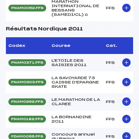
MARATHON
INTERNATIONAL DE
FFS
FNAM0052.FFS
BESSANS
(SAMEDI/CL) c
Résultats Nordique 2011
Codex
Course
Cat.
L'ETOILE DES
FFS
FNAM0371.FFS
SAISIES 2011
LA SAVOYARDE 73
CAISSE D'EPARGNE
FFS
FNAM0303.FFS
SKATE
LE MARATHON DE LA
FFS
FNAM0252.FFS
CLAREE
LA BORNANDINE
FFS
FNAM0182.FFS
2011
Concours annuel
FFS
FDAM0055.FFS
du Barioz