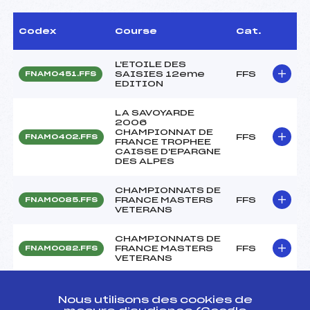
Codex
Course
Cat.
L'ETOILE DES
SAISIES 12eme
FFS
FNAM0451.FFS
EDITION
LA SAVOYARDE
2006
CHAMPIONNAT DE
FFS
FNAM0402.FFS
FRANCE TROPHEE
CAISSE D'EPARGNE
DES ALPES
CHAMPIONNATS DE
FRANCE MASTERS
FFS
FNAM0085.FFS
VETERANS
CHAMPIONNATS DE
FRANCE MASTERS
FFS
FNAM0082.FFS
VETERANS
CHAMPIONNATS DE
FRANCE MASTERS
FFS
FNAM0081.FFS
Nous utilisons des cookies de
VETERANS