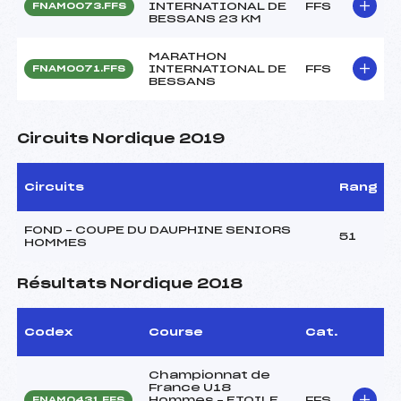
INTERNATIONAL DE
FFS
FNAM0073.FFS
BESSANS 23 KM
MARATHON
INTERNATIONAL DE
FFS
FNAM0071.FFS
BESSANS
Circuits Nordique 2019
Circuits
Rang
FOND – COUPE DU DAUPHINE SENIORS
51
HOMMES
Résultats Nordique 2018
Codex
Course
Cat.
Championnat de
France U18
Hommes – ETOILE
FFS
FNAM0431.FFS