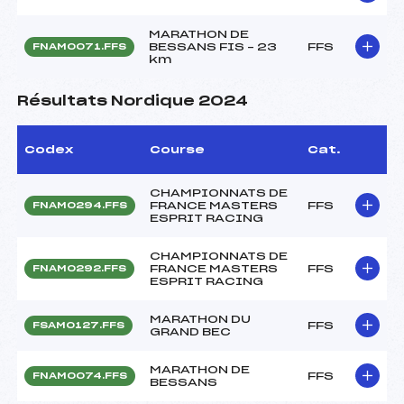
MARATHON DE
BESSANS FIS – 23
FFS
FNAM0071.FFS
km
Résultats Nordique 2024
Codex
Course
Cat.
CHAMPIONNATS DE
FRANCE MASTERS
FFS
FNAM0294.FFS
ESPRIT RACING
CHAMPIONNATS DE
FRANCE MASTERS
FFS
FNAM0292.FFS
ESPRIT RACING
MARATHON DU
FFS
FSAM0127.FFS
GRAND BEC
MARATHON DE
FFS
FNAM0074.FFS
BESSANS