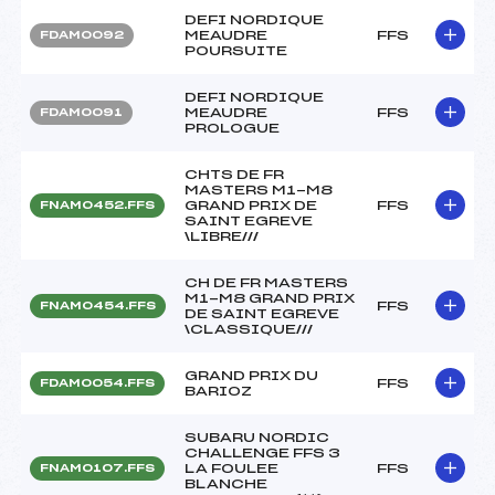
DEFI NORDIQUE
MEAUDRE
FFS
FDAM0092
POURSUITE
DEFI NORDIQUE
MEAUDRE
FFS
FDAM0091
PROLOGUE
CHTS DE FR
MASTERS M1-M8
GRAND PRIX DE
FFS
FNAM0452.FFS
SAINT EGREVE
\LIBRE///
CH DE FR MASTERS
M1-M8 GRAND PRIX
FFS
FNAM0454.FFS
DE SAINT EGREVE
\CLASSIQUE///
GRAND PRIX DU
FFS
FDAM0054.FFS
BARIOZ
SUBARU NORDIC
CHALLENGE FFS 3
LA FOULEE
FFS
FNAM0107.FFS
BLANCHE