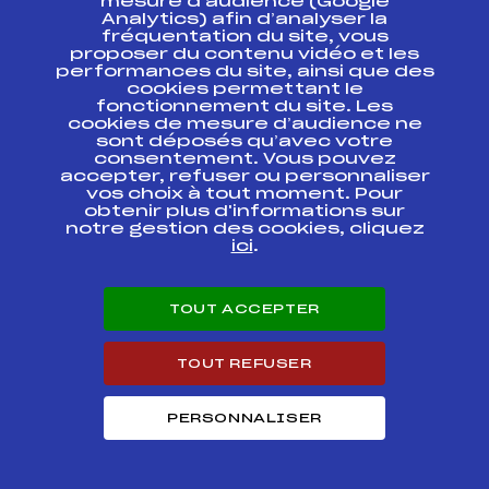
mesure d’audience (Google
Analytics) afin d’analyser la
fréquentation du site, vous
LA FOULEE
FFS
FNAM0231.FFS
proposer du contenu vidéo et les
BLANCHE
performances du site, ainsi que des
cookies permettant le
MARATHON DE
fonctionnement du site. Les
BESSANS 42 KM
FFS
FNAM0174.FFS
cookies de mesure d’audience ne
HOMMES
sont déposés qu’avec votre
consentement. Vous pouvez
accepter, refuser ou personnaliser
Résultats Nordique 2004
vos choix à tout moment. Pour
obtenir plus d'informations sur
notre gestion des cookies, cliquez
Codex
Course
Cat.
ici
.
ETOILE DES SAISIES
CHAMPIONNAT DE
TOUT ACCEPTER
FFS
FSAM1072
FRANCE LONGUE
DISTANCE HOMMES
TOUT REFUSER
COUPE DU DAUPHINE
FFS
FDAM0145
PERSONNALISER
TROPHEE DU RAIL
FFS
FSAM0135