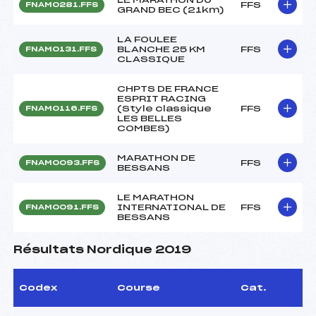
FFS
FNAM0281.FFS
GRAND BEC (21km)
LA FOULEE
BLANCHE 25 KM
FFS
FNAM0131.FFS
CLASSIQUE
CHPTS DE FRANCE
ESPRIT RACING
(Style classique
FFS
FNAM0116.FFS
LES BELLES
COMBES)
MARATHON DE
FFS
FNAM0093.FFS
BESSANS
LE MARATHON
INTERNATIONAL DE
FFS
FNAM0091.FFS
BESSANS
Résultats Nordique 2019
Codex
Course
Cat.