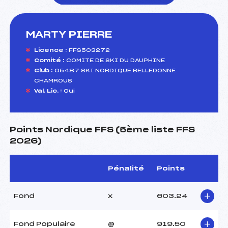
MARTY PIERRE
foi(s) le ski
Licence :
FFS503272
Comité :
COMITE DE SKI DU DAUPHINE
Club :
05487 SKI NORDIQUE BELLEDONNE
CHAMROUS
Val. Lic. :
Oui
Points Nordique FFS (5ème liste FFS
2026)
Pénalité
Points
Fond
x
603.24
Fond Populaire
@
919.50