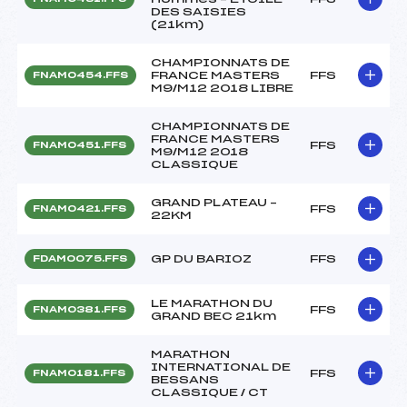
DES SAISIES
(21km)
CHAMPIONNATS DE
FRANCE MASTERS
FFS
FNAM0454.FFS
M9/M12 2018 LIBRE
CHAMPIONNATS DE
FRANCE MASTERS
FFS
FNAM0451.FFS
M9/M12 2018
CLASSIQUE
GRAND PLATEAU –
FFS
FNAM0421.FFS
22KM
GP DU BARIOZ
FFS
FDAM0075.FFS
LE MARATHON DU
FFS
FNAM0381.FFS
GRAND BEC 21km
MARATHON
INTERNATIONAL DE
FFS
FNAM0181.FFS
BESSANS
CLASSIQUE / CT