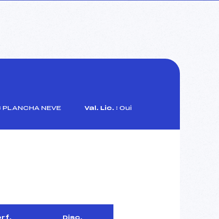
 PLANCHA NEVE
Val. Lic. :
Oui
rf.
Disc.