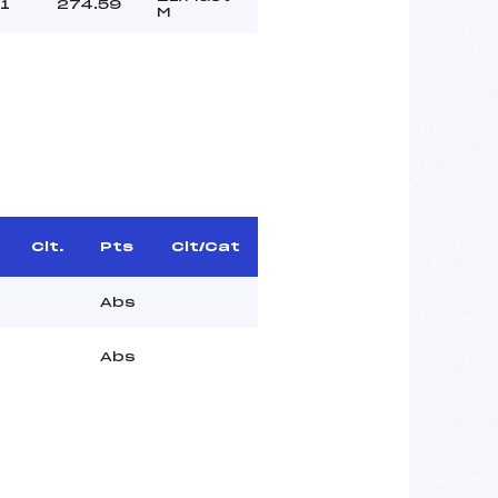
1
274.59
M
Clt.
Pts
Clt/Cat
Abs
Abs