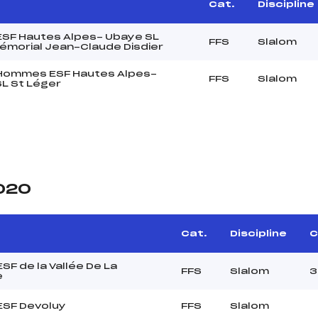
Cat.
Discipline
 ESF Hautes Alpes- Ubaye SL
FFS
Slalom
émorial Jean-Claude Disdier
 Hommes ESF Hautes Alpes-
FFS
Slalom
L St Léger
2020
Cat.
Discipline
C
ESF de la Vallée De La
FFS
Slalom
3
e
 ESF Devoluy
FFS
Slalom