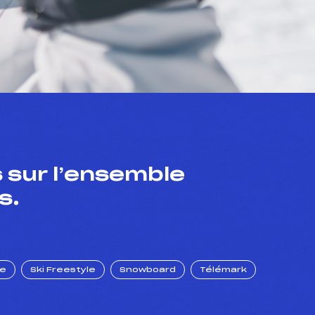
 sur l’ensemble
s.
ue
Ski Freestyle
Snowboard
Télémark