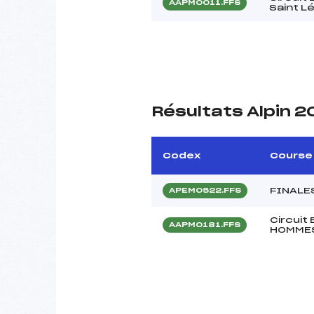
AAPM0011.FFS
Saint L
Résultats Alpin 
Codex
Course
FINALE
APEM0522.FFS
Circuit
AAPM0181.FFS
HOMME