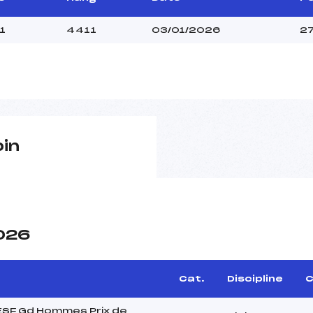
1
4411
03/01/2026
2
pin
2026
Cat.
Discipline
C
 ESF Gd Hommes Prix de