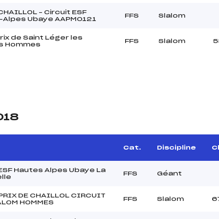
CHAILLOL – Circuit ESF
FFS
Slalom
-Alpes Ubaye AAPM0121
rix de Saint Léger les
FFS
Slalom
5
s Hommes
018
Cat.
Discipline
Cl
 ESF Hautes Alpes Ubaye La
FFS
Géant
lle
PRIX DE CHAILLOL CIRCUIT
FFS
Slalom
6
ALOM HOMMES