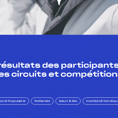
résultats des participants
es circuits et compétition
Fond Populaire
Rollerski
Saut à Ski
Combiné Nordiq