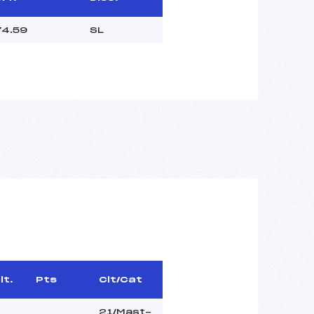
74.59
SL
lt.
Pts
Clt/Cat
21/Mast-