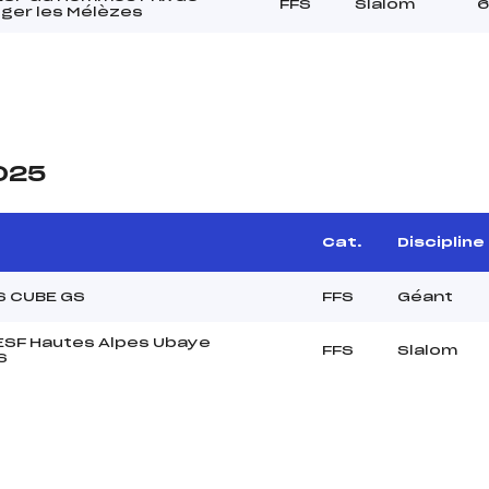
FFS
Slalom
6
éger les Mélèzes
2025
Cat.
Discipline
S CUBE GS
FFS
Géant
 ESF Hautes Alpes Ubaye
FFS
Slalom
S