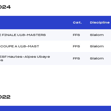
2024
e
Cat.
Discipline
E FINALE U18-MASTERS
FFS
Slalom
 COUPE A U18-MAST
FFS
Slalom
t ESF Hautes-Alpes Ubaye
FFS
Slalom
es
2022