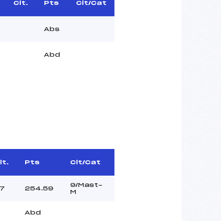
Clt.
Pts
Clt/Cat
Abs
Abd
lt.
Pts
Clt/Cat
9/Mast-
7
254.59
M
Abd