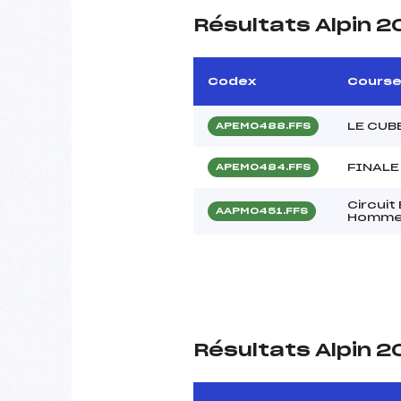
Résultats Alpin 
Codex
Cours
LE CUB
APEM0488.FFS
FINALE
APEM0484.FFS
Circui
AAPM0451.FFS
Homm
Résultats Alpin 