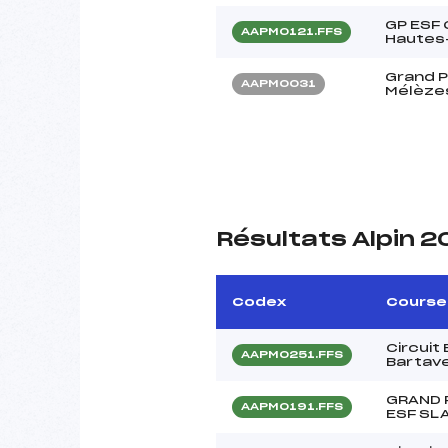
GP ESF 
AAPM0121.FFS
Hautes
Grand P
AAPM0031
Mélèze
Résultats Alpin 2
Codex
Course
Circuit
AAPM0251.FFS
Bartave
GRAND 
AAPM0191.FFS
ESF SL