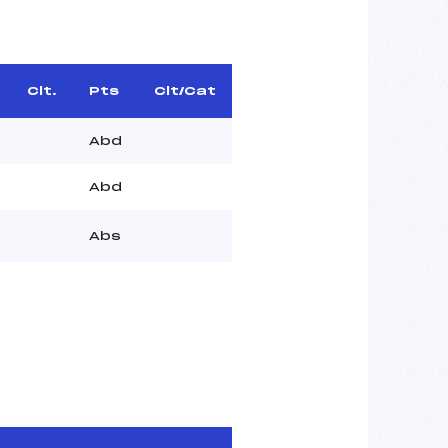
Clt.
Pts
Clt/Cat
Abd
Abd
Abs