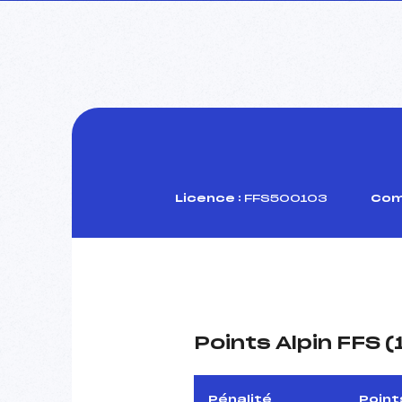
Licence :
FFS500103
Comi
Points Alpin FFS 
Pénalité
Point