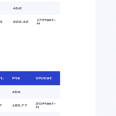
Abd
17/Mast-
3
222.42
M
t.
Pts
Clt/Cat
Abs
20/Mast-
7
183.77
M