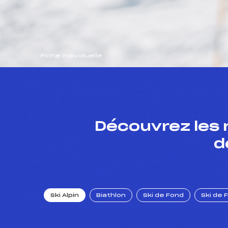
Fiche individuelle
Découvrez les 
d
Ski Alpin
Biathlon
Ski de Fond
Ski de 