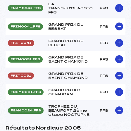
LA
TRANSJU'CLASSIC
FFS
FNAM0341.FFS
FFS
GRAND PRIX DU
FFS
FFZM0041.FFS
BESSAT
GRAND PRIX DU
FFS
FFZT0041
BESSAT
GRAND PRIX DE
FFS
FFZM0031.FFS
SAINT CHAMOND
GRAND PRIX DE
FFS
FFZT0031
SAINT CHAMOND
GRAND PRIX DU
FFS
FCEM0081.FFS
GEVAUDAN
TROPHEE DU
BEAUFORT 2ème
FFS
FSAM0024.FFS
étape NOCTURNE
Résultats Nordique 2005