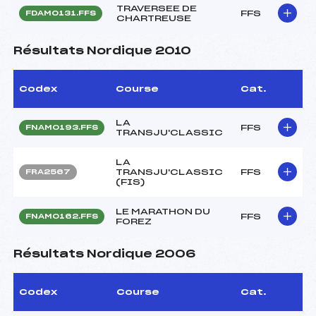
TRAVERSEE DE
FFS
FDAM0131.FFS
CHARTREUSE
Résultats Nordique 2010
Codex
Course
Cat.
LA
FFS
FNAM0193.FFS
TRANSJU'CLASSIC
LA
TRANSJU'CLASSIC
FFS
FRA2567
(FIS)
LE MARATHON DU
FFS
FNAM0162.FFS
FOREZ
Résultats Nordique 2006
Codex
Course
Cat.