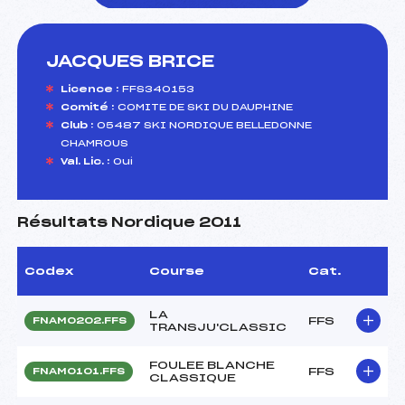
JACQUES BRICE
foi(s) le ski
Licence :
FFS340153
Comité :
COMITE DE SKI DU DAUPHINE
Club :
05487 SKI NORDIQUE BELLEDONNE
CHAMROUS
Val. Lic. :
Oui
Résultats Nordique 2011
Codex
Course
Cat.
LA
FFS
FNAM0202.FFS
TRANSJU'CLASSIC
FOULEE BLANCHE
FFS
FNAM0101.FFS
CLASSIQUE