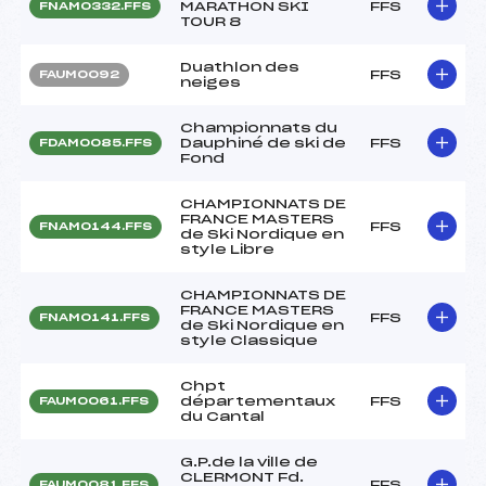
MARATHON SKI
FFS
FNAM0332.FFS
TOUR 8
Duathlon des
FFS
FAUM0092
neiges
Championnats du
Dauphiné de ski de
FFS
FDAM0085.FFS
Fond
CHAMPIONNATS DE
FRANCE MASTERS
FFS
FNAM0144.FFS
de Ski Nordique en
style Libre
CHAMPIONNATS DE
FRANCE MASTERS
FFS
FNAM0141.FFS
de Ski Nordique en
style Classique
Chpt
départementaux
FFS
FAUM0061.FFS
du Cantal
G.P.de la ville de
CLERMONT Fd.
FFS
FAUM0081.FFS