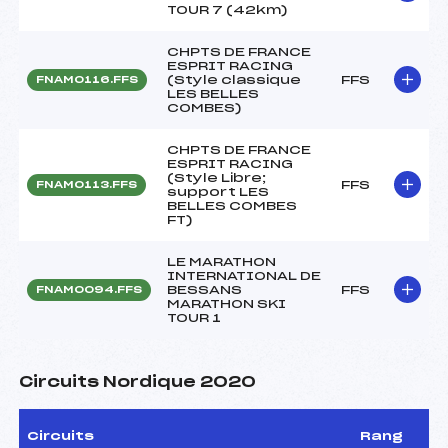
TOUR 7 (42km)
CHPTS DE FRANCE
ESPRIT RACING
(Style classique
FFS
FNAM0116.FFS
LES BELLES
COMBES)
CHPTS DE FRANCE
ESPRIT RACING
(Style Libre;
FFS
FNAM0113.FFS
support LES
BELLES COMBES
FT)
LE MARATHON
INTERNATIONAL DE
BESSANS
FFS
FNAM0094.FFS
MARATHON SKI
TOUR 1
Circuits Nordique 2020
Circuits
Rang