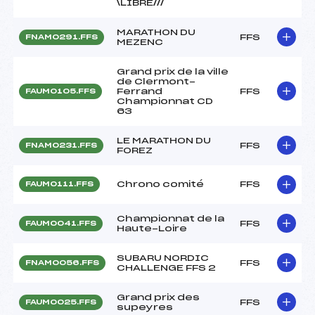
\LIBRE///
MARATHON DU
FFS
FNAM0291.FFS
MEZENC
Grand prix de la ville
de Clermont-
Ferrand
FFS
FAUM0105.FFS
Championnat CD
63
LE MARATHON DU
FFS
FNAM0231.FFS
FOREZ
Chrono comité
FFS
FAUM0111.FFS
Championnat de la
FFS
FAUM0041.FFS
Haute-Loire
SUBARU NORDIC
FFS
FNAM0056.FFS
CHALLENGE FFS 2
Grand prix des
FFS
FAUM0025.FFS
supeyres