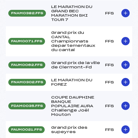
LE MARATHON DU
GRAND BEC
FFS
FNAM0382.FFS
MARATHON SKI
TOUR 7
Grand prix du
CANTAL
Championnats
FFS
FAUM0071.FFS
departementaux
du cantal
Grand prix de la ville
FFS
FAUM0062.FFS
de Clermont-Fd
LE MARATHON DU
FFS
FNAM0302.FFS
FOREZ
COUPE DAUPHINE
BANQUE
POPULAIRE AURA
FFS
FDAM0035.FFS
Challenge Joël
Mouton
Grand prix des
FFS
FAUM0021.FFS
supeyres