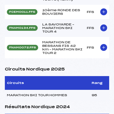
10ème RONDE DES
FFS
FCEM0011.FFS
BOUVIERS
LA SAVOYARDE –
MARATHON SKI
FFS
FNAM0134.FFS
TOUR 4
MARATHON DE
BESSANS FIS 42
FFS
FNAM0072.FFS
km – MARATHON SKI
TOUR 2
Circuits Nordique 2025
Circuits
Rang
MARATHON SKI TOUR HOMMES
95
Résultats Nordique 2024