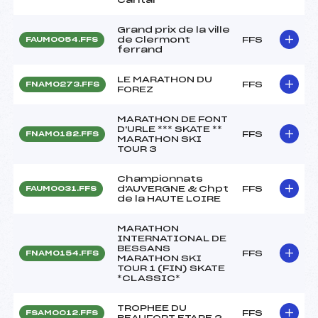
Grand prix de la ville
de Clermont
FFS
FAUM0054.FFS
ferrand
LE MARATHON DU
FFS
FNAM0273.FFS
FOREZ
MARATHON DE FONT
D'URLE *** SKATE **
FFS
FNAM0182.FFS
MARATHON SKI
TOUR 3
Championnats
d'AUVERGNE & Chpt
FFS
FAUM0031.FFS
de la HAUTE LOIRE
MARATHON
INTERNATIONAL DE
BESSANS
FFS
FNAM0154.FFS
MARATHON SKI
TOUR 1 (FIN) SKATE
*CLASSIC*
TROPHEE DU
FFS
FSAM0012.FFS
BEAUFORT ETAPE 2