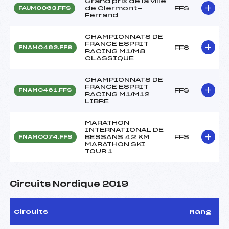
Grand prix de la ville
de Clermont-
FFS
FAUM0063.FFS
Ferrand
CHAMPIONNATS DE
FRANCE ESPRIT
FFS
FNAM0462.FFS
RACING M1/M8
CLASSIQUE
CHAMPIONNATS DE
FRANCE ESPRIT
FFS
FNAM0461.FFS
RACING M1/M12
LIBRE
MARATHON
INTERNATIONAL DE
BESSANS 42 KM
FFS
FNAM0074.FFS
MARATHON SKI
TOUR 1
Circuits Nordique 2019
Circuits
Rang