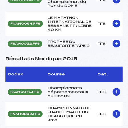
Championnat du
PUY de DOME
LE MARATHON
INTERNATIONAL DE
FFS
FNAM0054.FFS
BESSANS FT / LIBRE
42 KM
TROPHEE DU
FFS
FSAM0022.FFS
BEAUFORT ETAPE 2
Résultats Nordique 2015
Codex
Course
Cat.
Championnats
départementaux
FFS
FAUM0071.FFS
du Cantal
CHAMPIONNATS DE
FRANCE MASTERS
FFS
FNAM0292.FFS
CLASSIQUE 20
kms