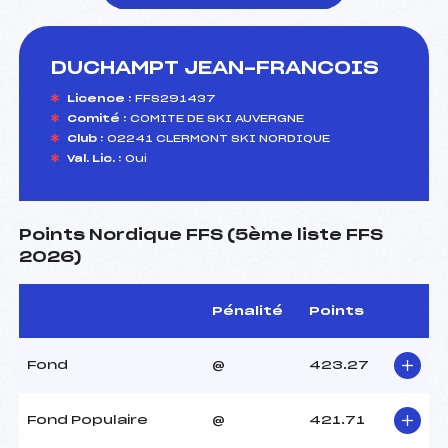
DUCHAMPT JEAN-FRANCOIS
foi(s) le ski
Licence :
FFS291437
Comité :
COMITE DE SKI AUVERGNE
Club :
02241 CLERMONT SKI NORDIQUE
Val. Lic. :
Oui
Points Nordique FFS (5ème liste FFS
2026)
Pénalité
Points
Fond
@
423.27
Fond Populaire
@
421.71