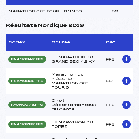
MARATHON SKI TOUR HOMMES
59
Résultats Nordique 2019
Codex
Course
Cat.
LE MARATHON DU
FFS
FNAM0342.FFS
GRAND BEC 42 KM
Marathon du
Mézenc –
FFS
FNAM0332.FFS
MARATHON SKI
TOUR 6
Chpt
Départementaux
FFS
FAUM0075.FFS
du Cantal
LE MARATHON DU
FFS
FNAM0282.FFS
FOREZ