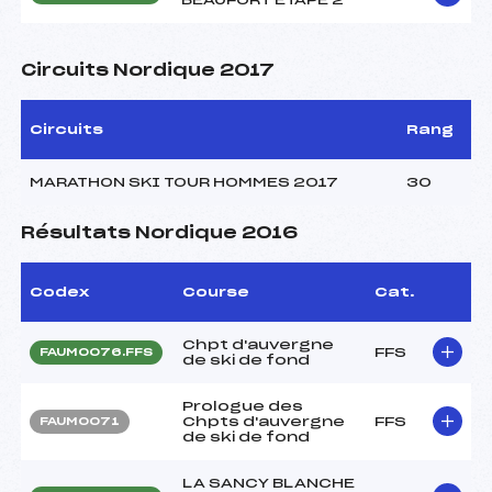
Circuits Nordique 2017
Circuits
Rang
MARATHON SKI TOUR HOMMES 2017
30
Résultats Nordique 2016
Codex
Course
Cat.
Chpt d'auvergne
FFS
FAUM0076.FFS
de ski de fond
Prologue des
Chpts d'auvergne
FFS
FAUM0071
de ski de fond
LA SANCY BLANCHE