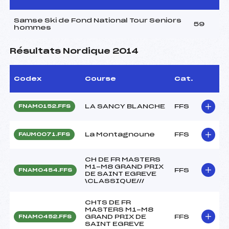
Samse Ski de Fond National Tour Seniors
59
hommes
Résultats Nordique 2014
Codex
Course
Cat.
LA SANCY BLANCHE
FFS
FNAM0152.FFS
La Montagnoune
FFS
FAUM0071.FFS
CH DE FR MASTERS
M1-M8 GRAND PRIX
FFS
FNAM0454.FFS
DE SAINT EGREVE
\CLASSIQUE///
CHTS DE FR
MASTERS M1-M8
GRAND PRIX DE
FFS
FNAM0452.FFS
SAINT EGREVE