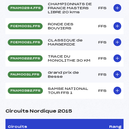
CHAMPIONNATS DE
FRANCE MASTERS
FFS
FNAM0294.FFS
LIBRE 20 kms
RONDE DES
FFS
FCEM0031.FFS
BOUVIERS
CLASSIQUE de
FFS
FCEM0021.FFS
MARGERIDE
TRACE DU
FFS
FNAM0222.FFS
MONOLITHE 30 KM
Grand prix de
FFS
FAUM0031.FFS
Besse
SAMSE NATIONAL
FFS
FNAM0382.FFS
TOUR FFS 1
Circuits Nordique 2015
Circuits
Rang