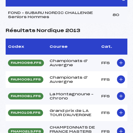
FOND – SUBARU NORDIC CHALLENGE
80
Seniors Hommes
Résultats Nordique 2013
Codex
Course
Cat.
Championats d'
FFS
FAUM0096.FFS
Auvergne
Championats d'
FFS
FAUM0091.FFS
Auvergne
La Montagnoune –
FFS
FAUM0081.FFS
Chrono
Grand prix de LA
FFS
FAUM0105.FFS
TOUR D'AUVERGNE
CHAMPIONNATS DE
FRANCE MASTERS
FFS
FNAM0213.FFS