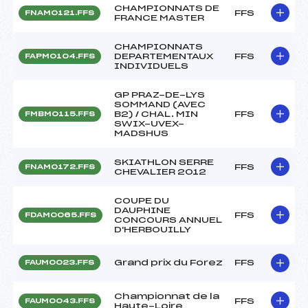
CHAMPIONNATS DE
FFS
FNAM0121.FFS
FRANCE MASTER
CHAMPIONNATS
DEPARTEMENTAUX
FFS
FAPM0104.FFS
INDIVIDUELS
GP PRAZ-DE-LYS
SOMMAND (AVEC
B2) / CHAL. MIN
FFS
FMBM0115.FFS
SWIX-UVEX-
MADSHUS
SKIATHLON SERRE
FFS
FNAM0172.FFS
CHEVALIER 2012
COUPE DU
DAUPHINE
FFS
FDAM0065.FFS
CONCOURS ANNUEL
D'HERBOUILLY
Grand prix du Forez
FFS
FAUM0023.FFS
Championnat de la
FFS
FAUM0043.FFS
Haute-Loire