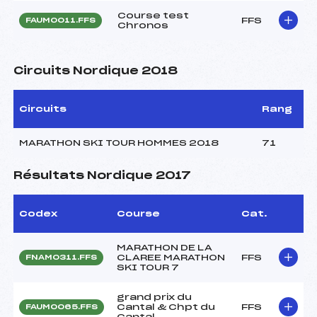
Course test
FFS
FAUM0011.FFS
Chronos
Circuits Nordique 2018
Circuits
Rang
MARATHON SKI TOUR HOMMES 2018
71
Résultats Nordique 2017
Codex
Course
Cat.
MARATHON DE LA
CLAREE MARATHON
FFS
FNAM0311.FFS
SKI TOUR 7
grand prix du
Cantal & Chpt du
FFS
FAUM0065.FFS
Cantal