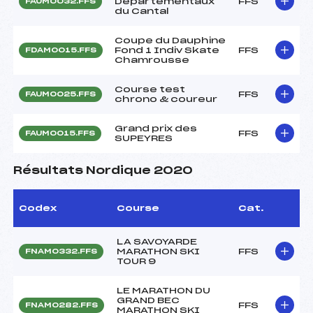
Départementaux
FFS
FAUM0032.FFS
du Cantal
Coupe du Dauphine
Fond 1 Indiv Skate
FFS
FDAM0015.FFS
Chamrousse
Course test
FFS
FAUM0025.FFS
chrono & coureur
Grand prix des
FFS
FAUM0015.FFS
SUPEYRES
Résultats Nordique 2020
Codex
Course
Cat.
LA SAVOYARDE
MARATHON SKI
FFS
FNAM0332.FFS
TOUR 9
LE MARATHON DU
GRAND BEC
FFS
FNAM0282.FFS
MARATHON SKI