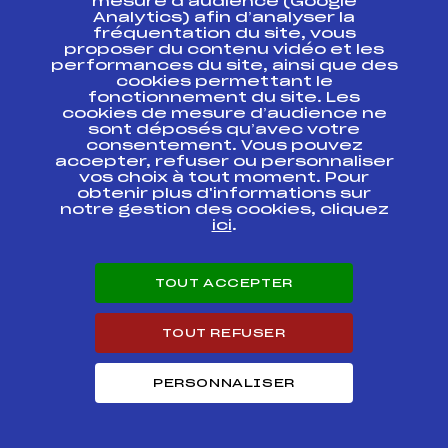
mesure d’audience (Google
CHALLENGE FFS
FFS
FNAM0013.FFS
Analytics) afin d’analyser la
(Dimanche 6/12)
fréquentation du site, vous
proposer du contenu vidéo et les
NORDIC
performances du site, ainsi que des
CHALLENGE FFS
FFS
FNAM0014.FFS
cookies permettant le
(Samedi 5/12)
fonctionnement du site. Les
cookies de mesure d’audience ne
sont déposés qu’avec votre
Résultats Nordique 2009
consentement. Vous pouvez
accepter, refuser ou personnaliser
vos choix à tout moment. Pour
Codex
Course
Cat.
obtenir plus d'informations sur
notre gestion des cookies, cliquez
ici
.
Championnats
d'AUVERGNE Double
FFS
FAUM0102.FFS
Poursuite
TOUT ACCEPTER
La Montagnoune
FFS
FAUM0116.FFS
TOUT REFUSER
Grand prix de LA
FFS
FAUM0095.FFS
BOURBOULE
PERSONNALISER
4ème Marathon
Nordique de la
FFS
FCEM0061.FFS