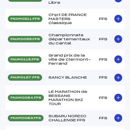
Libre
Chpt DE FRANCE
MASTERS
FFS
FNAM0211.FFS
Classique
Championnats
départementaux
FFS
FAUM0055.FFS
du Cantal
Grand prix de la
ville de Clermont-
FFS
FAUM0115.FFS
Ferrand
SANCY BLANCHE
FFS
FAUM0127.FFS
LE MARATHON de
BESSANS
FFS
FNAM0094.FFS
MARATHON SKI
TOUR
SUBARU NORDIC
FFS
FNAM0083.FFS
CHALLENGE FFS