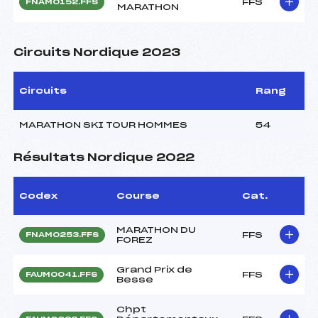
FFS
FNAM0152.FFS
MARATHON
Circuits Nordique 2023
Circuits
Rang
MARATHON SKI TOUR HOMMES
54
Résultats Nordique 2022
Codex
Course
Cat.
MARATHON DU
FFS
FNAM0253.FFS
FOREZ
Grand Prix de
FFS
FAUM0041.FFS
Besse
Chpt