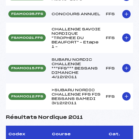
CONCOURS ANNUEL
FFS
FDAM0035.FFS
CHALLENGE SAVOIE
NORDIQUE
"TROPHEE DU
FFS
FSAM0021.FFS
BEAUFORT" – Etape
1 –
SUBARU NORDIC
CHALLENGE
***FFS*** BESSANS
FFS
FNAM0015.FFS
DIMANCHE
4/12/2011
>SUBARU NORDIC
CHALLENGE FFS FIS
FFS
FNAM0012.FFS
BESSANS SAMEDI
3/12/2011
Résultats Nordique 2011
Codex
Course
Cat.