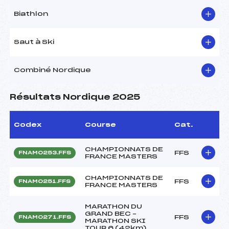
Biathlon
Saut à Ski
Combiné Nordique
Résultats Nordique 2025
Codex
Course
Cat.
CHAMPIONNATS DE
FFS
FNAM0253.FFS
FRANCE MASTERS
CHAMPIONNATS DE
FFS
FNAM0251.FFS
FRANCE MASTERS
MARATHON DU
GRAND BEC –
FFS
FNAM0271.FFS
MARATHON SKI
TOUR 6 (42km)