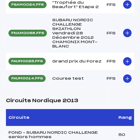
"Trophée du
FFS
FSAM0024.FFS
Beaufort" Etape 2
SUBARU NORDIC
CHALLENGE
SKIATHLON
Vendredi 28
FFS
FNAM0056.FFS
Décembre 2012
CHAMONIX MONT-
BLANC
Grand prix du Forez
FFS
FAUM0025.FFS
Course test
FFS
FAUM0014.FFS
Circuits Nordique 2013
Circuits
Rang
FOND – SUBARU NORDIC CHALLENGE
50
seniors hommes