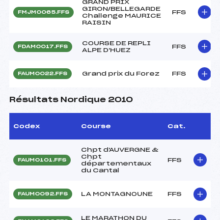
GRAND PRIX
GIRON/BELLEGARDE
FFS
FMJM0065.FFS
Challenge MAURICE
RAISIN
COURSE DE REPLI
FFS
FDAM0017.FFS
ALPE D'HUEZ
Grand prix du Forez
FFS
FAUM0022.FFS
Résultats Nordique 2010
Codex
Course
Cat.
Chpt d'AUVERGNE &
Chpt
FFS
FAUM0101.FFS
départementaux
du Cantal
LA MONTAGNOUNE
FFS
FAUM0092.FFS
LE MARATHON DU