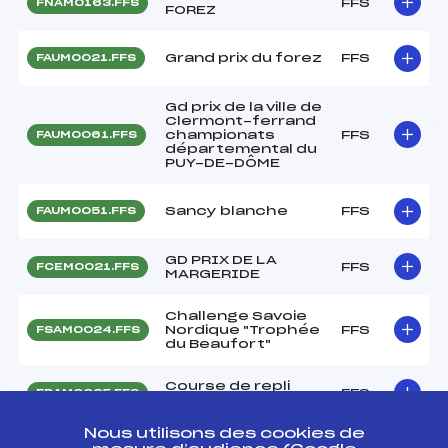
FFS
FNAM0163.FFS
FOREZ
Grand prix du forez
FFS
FAUM0021.FFS
Gd prix de la ville de
Clermont-ferrand
championats
FFS
FAUM0061.FFS
départemental du
PUY-DE-DÔME
Sancy blanche
FFS
FAUM0051.FFS
GD PRIX DE LA
FFS
FCEM0021.FFS
MARGERIDE
Challenge Savoie
Nordique "Trophée
FFS
FSAM0024.FFS
du Beaufort"
Course de repli
FFS
FDAM0025.FFS
Alpe Huez
Nous utilisons des cookies de
NORDIC