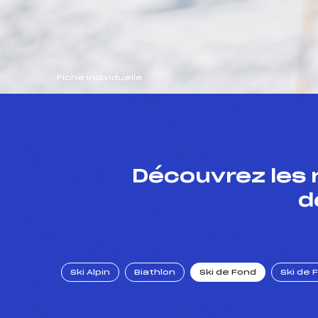
Fiche individuelle
Découvrez les 
d
Ski Alpin
Biathlon
Ski de Fond
Ski de 