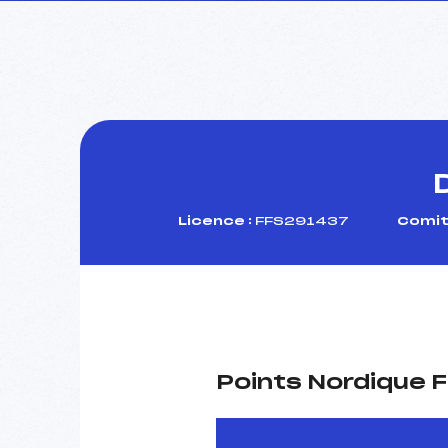
Licence :
FFS291437
Comit
Points Nordique F