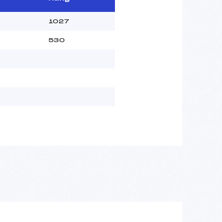
1027
530