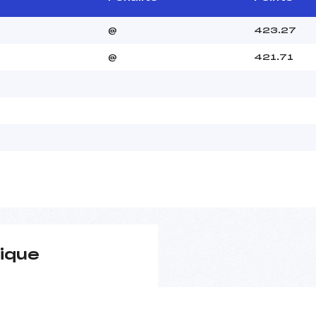
@
423.27
@
421.71
ique