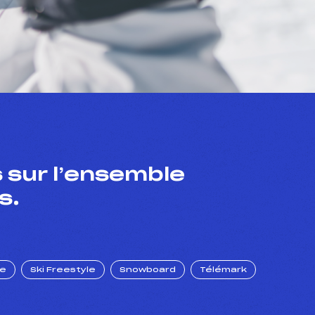
 sur l’ensemble
s.
ue
Ski Freestyle
Snowboard
Télémark