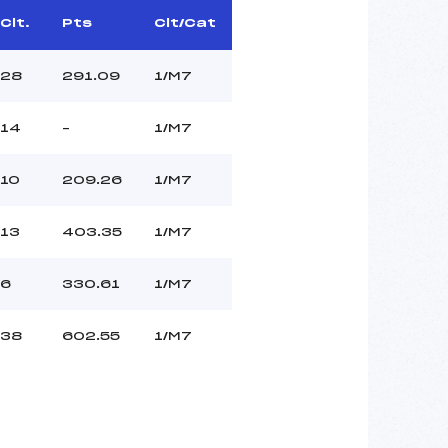
Clt.
Pts
Clt/Cat
28
291.09
1/M7
14
–
1/M7
10
209.26
1/M7
13
403.35
1/M7
6
330.61
1/M7
38
602.55
1/M7