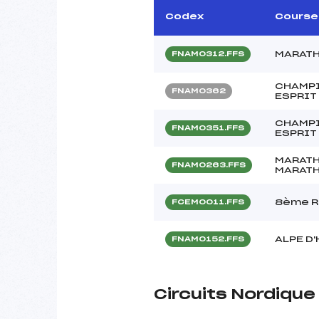
Codex
Course
MARATH
FNAM0312.FFS
CHAMPI
FNAM0362
ESPRIT
CHAMPI
FNAM0351.FFS
ESPRIT
MARATH
FNAM0263.FFS
MARATH
8ème R
FCEM0011.FFS
ALPE D
FNAM0152.FFS
Circuits Nordiqu