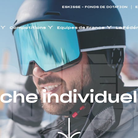
ESKISSE – FONDS DE DOTATION
E
Compétitions
Equipes de France
La Fédé
RNIÈ
iche individuel
OURS