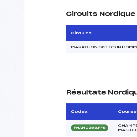
Circuits Nordiqu
Circuits
MARATHON SKI TOUR HOM
Résultats Nordiq
Codex
Course
CHAMPI
FNAM0293.FFS
MASTER