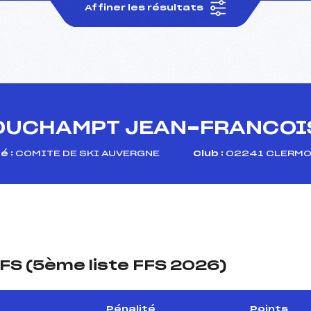
Affiner les résultats
DUCHAMPT JEAN-FRANCOI
é :
COMITE DE SKI AUVERGNE
Club :
02241 CLERMO
FS (5ème liste FFS 2026)
Pénalité
Points