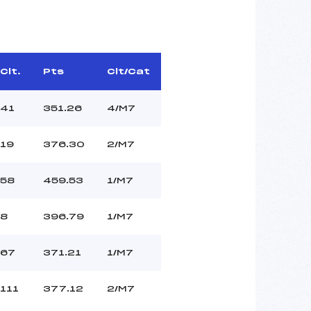
Clt.
Pts
Clt/Cat
41
351.26
4/M7
19
376.30
2/M7
58
459.53
1/M7
8
396.79
1/M7
67
371.21
1/M7
111
377.12
2/M7