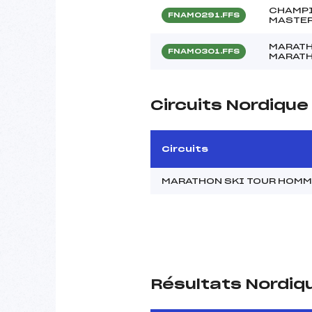
CHAMPI
FNAM0291.FFS
MASTER
MARATH
FNAM0301.FFS
MARATH
Circuits Nordiqu
Circuits
MARATHON SKI TOUR HOM
Résultats Nordiq