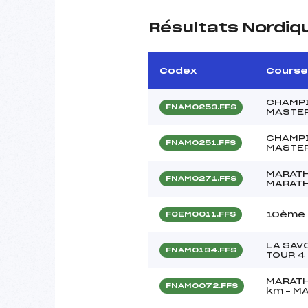
Résultats Nordiq
Codex
Course
CHAMPI
FNAM0253.FFS
MASTE
CHAMPI
FNAM0251.FFS
MASTE
MARATH
FNAM0271.FFS
MARATH
10ème 
FCEM0011.FFS
LA SAV
FNAM0134.FFS
TOUR 4
MARATH
FNAM0072.FFS
km – M