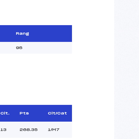
Rang
95
Clt.
Pts
Clt/Cat
13
268.35
1/M7