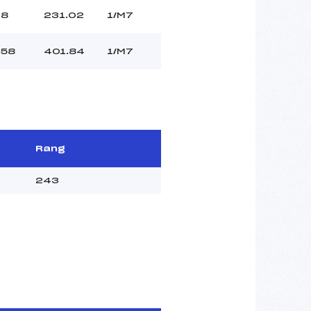
8
231.02
1/M7
58
401.84
1/M7
Rang
243