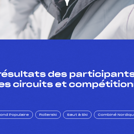
résultats des participants
es circuits et compétition
Fond Populaire
Rollerski
Saut à Ski
Combiné Nordiq