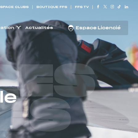
SPACE CLUBS
BOUTIQUE FFS
FFS TV
ration
Actualités
Espace Licencié
RES
le
ES