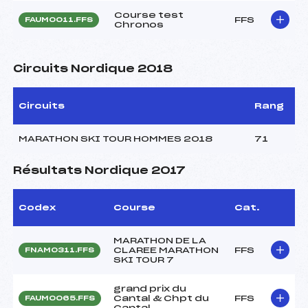
Course test
FFS
FAUM0011.FFS
Chronos
Circuits Nordique 2018
Circuits
Rang
MARATHON SKI TOUR HOMMES 2018
71
Résultats Nordique 2017
Codex
Course
Cat.
MARATHON DE LA
CLAREE MARATHON
FFS
FNAM0311.FFS
SKI TOUR 7
grand prix du
Cantal & Chpt du
FFS
FAUM0065.FFS
Cantal