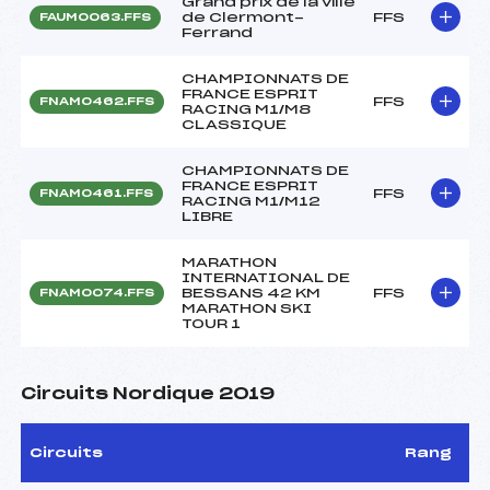
Grand prix de la ville
de Clermont-
FFS
FAUM0063.FFS
Ferrand
CHAMPIONNATS DE
FRANCE ESPRIT
FFS
FNAM0462.FFS
RACING M1/M8
CLASSIQUE
CHAMPIONNATS DE
FRANCE ESPRIT
FFS
FNAM0461.FFS
RACING M1/M12
LIBRE
MARATHON
INTERNATIONAL DE
BESSANS 42 KM
FFS
FNAM0074.FFS
MARATHON SKI
TOUR 1
Circuits Nordique 2019
Circuits
Rang