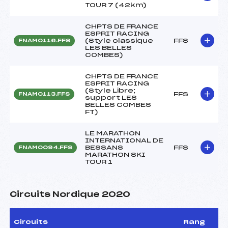
TOUR 7 (42km)
CHPTS DE FRANCE
ESPRIT RACING
(Style classique
FFS
FNAM0116.FFS
LES BELLES
COMBES)
CHPTS DE FRANCE
ESPRIT RACING
(Style Libre;
FFS
FNAM0113.FFS
support LES
BELLES COMBES
FT)
LE MARATHON
INTERNATIONAL DE
BESSANS
FFS
FNAM0094.FFS
MARATHON SKI
TOUR 1
Circuits Nordique 2020
Circuits
Rang