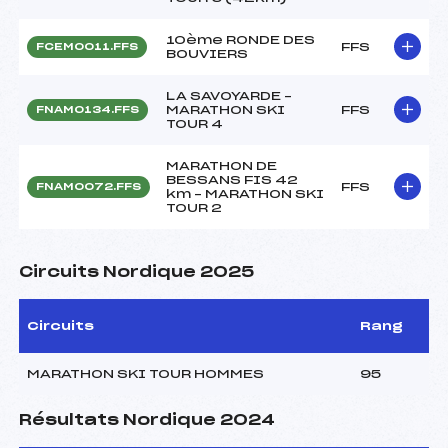
10ème RONDE DES
FFS
FCEM0011.FFS
BOUVIERS
LA SAVOYARDE –
MARATHON SKI
FFS
FNAM0134.FFS
TOUR 4
MARATHON DE
BESSANS FIS 42
FFS
FNAM0072.FFS
km – MARATHON SKI
TOUR 2
Circuits Nordique 2025
Circuits
Rang
MARATHON SKI TOUR HOMMES
95
Résultats Nordique 2024