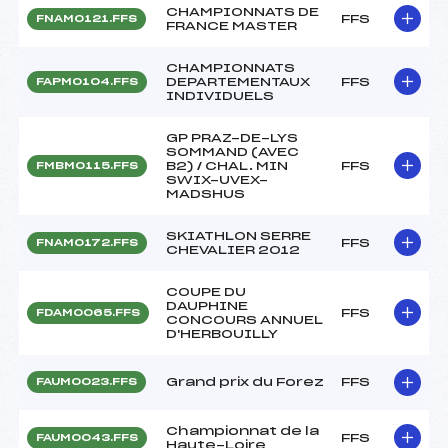
CHAMPIONNATS DE
FFS
FNAM0121.FFS
FRANCE MASTER
CHAMPIONNATS
DEPARTEMENTAUX
FFS
FAPM0104.FFS
INDIVIDUELS
GP PRAZ-DE-LYS
SOMMAND (AVEC
B2) / CHAL. MIN
FFS
FMBM0115.FFS
SWIX-UVEX-
MADSHUS
SKIATHLON SERRE
FFS
FNAM0172.FFS
CHEVALIER 2012
COUPE DU
DAUPHINE
FFS
FDAM0065.FFS
CONCOURS ANNUEL
D'HERBOUILLY
Grand prix du Forez
FFS
FAUM0023.FFS
Championnat de la
FFS
FAUM0043.FFS
Haute-Loire