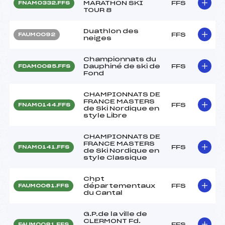
MARATHON SKI
FFS
FNAM0332.FFS
TOUR 8
Duathlon des
FFS
FAUM0092
neiges
Championnats du
Dauphiné de ski de
FFS
FDAM0085.FFS
Fond
CHAMPIONNATS DE
FRANCE MASTERS
FFS
FNAM0144.FFS
de Ski Nordique en
style Libre
CHAMPIONNATS DE
FRANCE MASTERS
FFS
FNAM0141.FFS
de Ski Nordique en
style Classique
Chpt
départementaux
FFS
FAUM0061.FFS
du Cantal
G.P.de la ville de
CLERMONT Fd.
FFS
FAUM0081.FFS