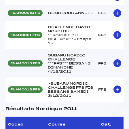
CONCOURS ANNUEL
FFS
FDAM0035.FFS
CHALLENGE SAVOIE
NORDIQUE
"TROPHEE DU
FFS
FSAM0021.FFS
BEAUFORT" – Etape
1 –
SUBARU NORDIC
CHALLENGE
***FFS*** BESSANS
FFS
FNAM0015.FFS
DIMANCHE
4/12/2011
>SUBARU NORDIC
CHALLENGE FFS FIS
FFS
FNAM0012.FFS
BESSANS SAMEDI
3/12/2011
Résultats Nordique 2011
Codex
Course
Cat.