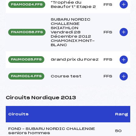
"Trophée du
FFS
FSAM0024.FFS
Beaufort" Etape 2
SUBARU NORDIC
CHALLENGE
SKIATHLON
Vendredi 28
FFS
FNAM0056.FFS
Décembre 2012
CHAMONIX MONT-
BLANC
Grand prix du Forez
FFS
FAUM0025.FFS
Course test
FFS
FAUM0014.FFS
Circuits Nordique 2013
Circuits
Rang
FOND – SUBARU NORDIC CHALLENGE
50
seniors hommes