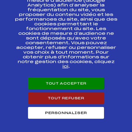
mesure d’audience (Google
CHALLENGE FFS
FFS
FNAM0013.FFS
Analytics) afin d’analyser la
(Dimanche 6/12)
fréquentation du site, vous
proposer du contenu vidéo et les
NORDIC
performances du site, ainsi que des
CHALLENGE FFS
FFS
FNAM0014.FFS
cookies permettant le
(Samedi 5/12)
fonctionnement du site. Les
cookies de mesure d’audience ne
sont déposés qu’avec votre
Résultats Nordique 2009
consentement. Vous pouvez
accepter, refuser ou personnaliser
vos choix à tout moment. Pour
Codex
Course
Cat.
obtenir plus d'informations sur
notre gestion des cookies, cliquez
ici
.
Championnats
d'AUVERGNE Double
FFS
FAUM0102.FFS
Poursuite
TOUT ACCEPTER
La Montagnoune
FFS
FAUM0116.FFS
TOUT REFUSER
Grand prix de LA
FFS
FAUM0095.FFS
BOURBOULE
PERSONNALISER
4ème Marathon
Nordique de la
FFS
FCEM0061.FFS