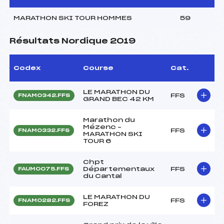
MARATHON SKI TOUR HOMMES
59
Résultats Nordique 2019
Codex
Course
Cat.
LE MARATHON DU
FFS
FNAM0342.FFS
GRAND BEC 42 KM
Marathon du
Mézenc –
FFS
FNAM0332.FFS
MARATHON SKI
TOUR 6
Chpt
Départementaux
FFS
FAUM0075.FFS
du Cantal
LE MARATHON DU
FFS
FNAM0282.FFS
FOREZ