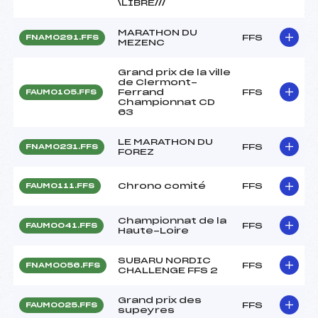
\LIBRE///
MARATHON DU
FFS
FNAM0291.FFS
MEZENC
Grand prix de la ville
de Clermont-
Ferrand
FFS
FAUM0105.FFS
Championnat CD
63
LE MARATHON DU
FFS
FNAM0231.FFS
FOREZ
Chrono comité
FFS
FAUM0111.FFS
Championnat de la
FFS
FAUM0041.FFS
Haute-Loire
SUBARU NORDIC
FFS
FNAM0056.FFS
CHALLENGE FFS 2
Grand prix des
FFS
FAUM0025.FFS
supeyres