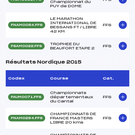
Championnat du
PUY de DOME
LE MARATHON
INTERNATIONAL DE
FFS
FNAM0054.FFS
BESSANS FT / LIBRE
42 KM
TROPHEE DU
FFS
FSAM0022.FFS
BEAUFORT ETAPE 2
Résultats Nordique 2015
Codex
Course
Cat.
Championnats
départementaux
FFS
FAUM0071.FFS
du Cantal
CHAMPIONNATS DE
FRANCE MASTERS
FFS
FNAM0294.FFS
LIBRE 20 kms
CHAMPIONNATS DE