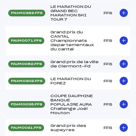
LE MARATHON DU
GRAND BEC
FFS
FNAM0382.FFS
MARATHON SKI
TOUR 7
Grand prix du
CANTAL
Championnats
FFS
FAUM0071.FFS
departementaux
du cantal
Grand prix de la ville
FFS
FAUM0062.FFS
de Clermont-Fd
LE MARATHON DU
FFS
FNAM0302.FFS
FOREZ
COUPE DAUPHINE
BANQUE
POPULAIRE AURA
FFS
FDAM0035.FFS
Challenge Joël
Mouton
Grand prix des
FFS
FAUM0021.FFS
supeyres