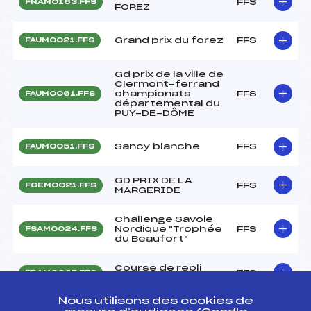
FFS
FNAM0163.FFS
FOREZ
Grand prix du forez
FFS
FAUM0021.FFS
Gd prix de la ville de
Clermont-ferrand
championats
FFS
FAUM0061.FFS
départemental du
PUY-DE-DÔME
Sancy blanche
FFS
FAUM0051.FFS
GD PRIX DE LA
FFS
FCEM0021.FFS
MARGERIDE
Challenge Savoie
Nordique "Trophée
FFS
FSAM0024.FFS
du Beaufort"
Course de repli
FFS
FDAM0025.FFS
Alpe Huez
Nous utilisons des cookies de
NORDIC