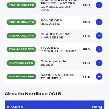
FRANCE MASTERS
FFS
FNAM0292.FFS
CLASSIQUE 20
kms
RONDE DES
FFS
FCEM0031.FFS
BOUVIERS
CLASSIQUE de
FFS
FCEM0021.FFS
MARGERIDE
TRACE DU
FFS
FNAM0222.FFS
MONOLITHE 30 KM
Grand prix de
FFS
FAUM0031.FFS
Besse
SAMSE NATIONAL
FFS
FNAM0382.FFS
TOUR FFS 1
Circuits Nordique 2015
Circuits
Rang