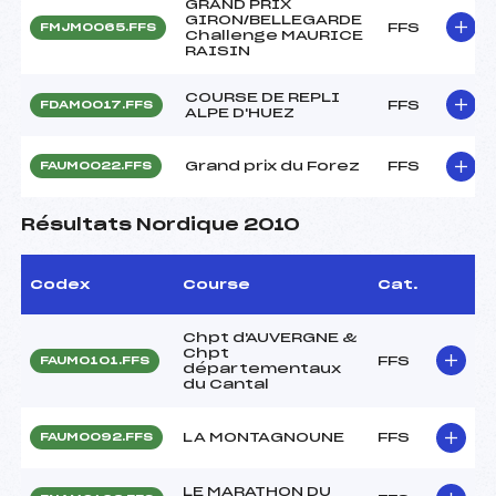
GRAND PRIX
GIRON/BELLEGARDE
FFS
FMJM0065.FFS
Challenge MAURICE
RAISIN
COURSE DE REPLI
FFS
FDAM0017.FFS
ALPE D'HUEZ
Grand prix du Forez
FFS
FAUM0022.FFS
Résultats Nordique 2010
Codex
Course
Cat.
Chpt d'AUVERGNE &
Chpt
FFS
FAUM0101.FFS
départementaux
du Cantal
LA MONTAGNOUNE
FFS
FAUM0092.FFS
LE MARATHON DU