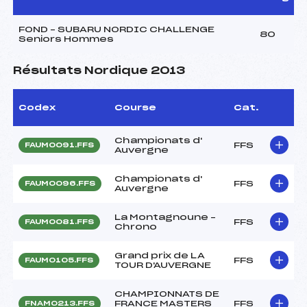
FOND – SUBARU NORDIC CHALLENGE
80
Seniors Hommes
Résultats Nordique 2013
Codex
Course
Cat.
Championats d'
FFS
FAUM0091.FFS
Auvergne
Championats d'
FFS
FAUM0096.FFS
Auvergne
La Montagnoune –
FFS
FAUM0081.FFS
Chrono
Grand prix de LA
FFS
FAUM0105.FFS
TOUR D'AUVERGNE
CHAMPIONNATS DE
FRANCE MASTERS
FFS
FNAM0213.FFS