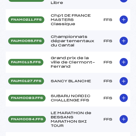
Libre
Chpt DE FRANCE
MASTERS
FFS
FNAM0211.FFS
Classique
Championnats
départementaux
FFS
FAUM0055.FFS
du Cantal
Grand prix de la
ville de Clermont-
FFS
FAUM0115.FFS
Ferrand
SANCY BLANCHE
FFS
FAUM0127.FFS
SUBARU NORDIC
FFS
FNAM0083.FFS
CHALLENGE FFS
LE MARATHON de
BESSANS
FFS
FNAM0094.FFS
MARATHON SKI
TOUR