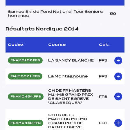
Samse Ski de Fond National Tour Seniors
59
hommes
Résultats Nordique 2014
Codex
Course
Cat.
LA SANCY BLANCHE
FFS
FNAM0152.FFS
La Montagnoune
FFS
FAUM0071.FFS
CH DE FR MASTERS
M1-M8 GRAND PRIX
FFS
FNAM0454.FFS
DE SAINT EGREVE
\CLASSIQUE///
CHTS DE FR
MASTERS M1-M8
GRAND PRIX DE
FFS
FNAM0452.FFS
SAINT EGREVE