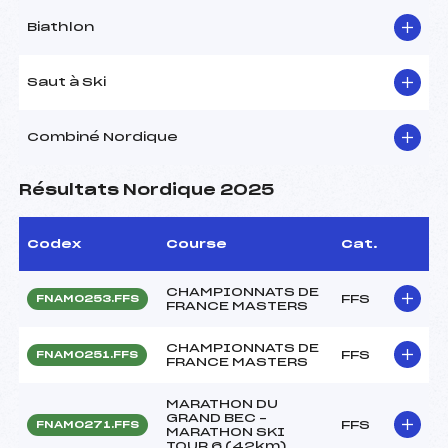
Biathlon
Saut à Ski
Combiné Nordique
Résultats Nordique 2025
Codex
Course
Cat.
CHAMPIONNATS DE
FFS
FNAM0253.FFS
FRANCE MASTERS
CHAMPIONNATS DE
FFS
FNAM0251.FFS
FRANCE MASTERS
MARATHON DU
GRAND BEC –
FFS
FNAM0271.FFS
MARATHON SKI
TOUR 6 (42km)