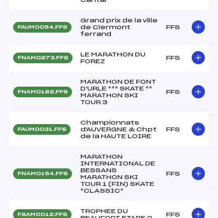
Grand prix de la ville
de Clermont
FFS
FAUM0054.FFS
ferrand
LE MARATHON DU
FFS
FNAM0273.FFS
FOREZ
MARATHON DE FONT
D'URLE *** SKATE **
FFS
FNAM0182.FFS
MARATHON SKI
TOUR 3
Championnats
d'AUVERGNE & Chpt
FFS
FAUM0031.FFS
de la HAUTE LOIRE
MARATHON
INTERNATIONAL DE
BESSANS
FFS
FNAM0154.FFS
MARATHON SKI
TOUR 1 (FIN) SKATE
*CLASSIC*
TROPHEE DU
FFS
FSAM0012.FFS
BEAUFORT ETAPE 2