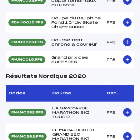
Départementaux
FFS
FAUM0032.FFS
du Cantal
Coupe du Dauphine
Fond 1 Indiv Skate
FFS
FDAM0015.FFS
Chamrousse
Course test
FFS
FAUM0025.FFS
chrono & coureur
Grand prix des
FFS
FAUM0015.FFS
SUPEYRES
Résultats Nordique 2020
Codex
Course
Cat.
LA SAVOYARDE
MARATHON SKI
FFS
FNAM0332.FFS
TOUR 9
LE MARATHON DU
GRAND BEC
FFS
FNAM0282.FFS
MARATHON SKI