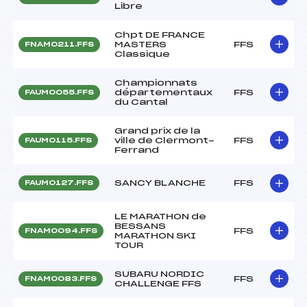
Libre
Chpt DE FRANCE
MASTERS
FFS
FNAM0211.FFS
Classique
Championnats
départementaux
FFS
FAUM0055.FFS
du Cantal
Grand prix de la
ville de Clermont-
FFS
FAUM0115.FFS
Ferrand
SANCY BLANCHE
FFS
FAUM0127.FFS
LE MARATHON de
BESSANS
FFS
FNAM0094.FFS
MARATHON SKI
TOUR
SUBARU NORDIC
FFS
FNAM0083.FFS
CHALLENGE FFS