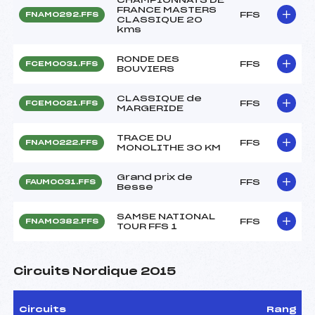
FRANCE MASTERS
FFS
FNAM0292.FFS
CLASSIQUE 20
kms
RONDE DES
FFS
FCEM0031.FFS
BOUVIERS
CLASSIQUE de
FFS
FCEM0021.FFS
MARGERIDE
TRACE DU
FFS
FNAM0222.FFS
MONOLITHE 30 KM
Grand prix de
FFS
FAUM0031.FFS
Besse
SAMSE NATIONAL
FFS
FNAM0382.FFS
TOUR FFS 1
Circuits Nordique 2015
Circuits
Rang