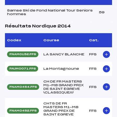
Samse Ski de Fond National Tour Seniors
59
hommes
Résultats Nordique 2014
Codex
Course
Cat.
LA SANCY BLANCHE
FFS
FNAM0152.FFS
La Montagnoune
FFS
FAUM0071.FFS
CH DE FR MASTERS
M1-M8 GRAND PRIX
FFS
FNAM0454.FFS
DE SAINT EGREVE
\CLASSIQUE///
CHTS DE FR
MASTERS M1-M8
GRAND PRIX DE
FFS
FNAM0452.FFS
SAINT EGREVE