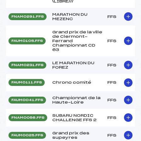
\LIBRE///
MARATHON DU
FFS
FNAM0291.FFS
MEZENC
Grand prix de la ville
de Clermont-
Ferrand
FFS
FAUM0105.FFS
Championnat CD
63
LE MARATHON DU
FFS
FNAM0231.FFS
FOREZ
Chrono comité
FFS
FAUM0111.FFS
Championnat de la
FFS
FAUM0041.FFS
Haute-Loire
SUBARU NORDIC
FFS
FNAM0056.FFS
CHALLENGE FFS 2
Grand prix des
FFS
FAUM0025.FFS
supeyres