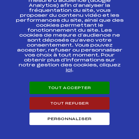
mesure d’audience (Google
CHALLENGE FFS
FFS
FNAM0013.FFS
Analytics) afin d’analyser la
(Dimanche 6/12)
fréquentation du site, vous
proposer du contenu vidéo et les
NORDIC
performances du site, ainsi que des
CHALLENGE FFS
FFS
FNAM0014.FFS
cookies permettant le
(Samedi 5/12)
fonctionnement du site. Les
cookies de mesure d’audience ne
sont déposés qu’avec votre
Résultats Nordique 2009
consentement. Vous pouvez
accepter, refuser ou personnaliser
vos choix à tout moment. Pour
Codex
Course
Cat.
obtenir plus d'informations sur
notre gestion des cookies, cliquez
ici
.
Championnats
d'AUVERGNE Double
FFS
FAUM0102.FFS
Poursuite
TOUT ACCEPTER
La Montagnoune
FFS
FAUM0116.FFS
TOUT REFUSER
Grand prix de LA
FFS
FAUM0095.FFS
BOURBOULE
PERSONNALISER
4ème Marathon
Nordique de la
FFS
FCEM0061.FFS