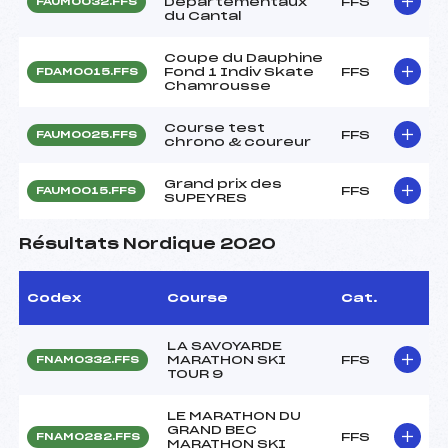
Départementaux
FFS
FAUM0032.FFS
du Cantal
Coupe du Dauphine
Fond 1 Indiv Skate
FFS
FDAM0015.FFS
Chamrousse
Course test
FFS
FAUM0025.FFS
chrono & coureur
Grand prix des
FFS
FAUM0015.FFS
SUPEYRES
Résultats Nordique 2020
Codex
Course
Cat.
LA SAVOYARDE
MARATHON SKI
FFS
FNAM0332.FFS
TOUR 9
LE MARATHON DU
GRAND BEC
FFS
FNAM0282.FFS
MARATHON SKI