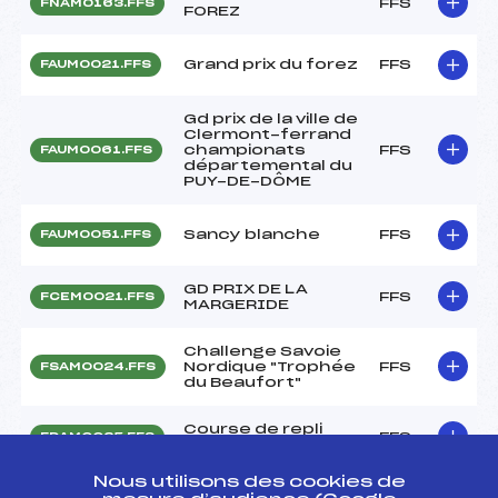
FFS
FNAM0163.FFS
FOREZ
Grand prix du forez
FFS
FAUM0021.FFS
Gd prix de la ville de
Clermont-ferrand
championats
FFS
FAUM0061.FFS
départemental du
PUY-DE-DÔME
Sancy blanche
FFS
FAUM0051.FFS
GD PRIX DE LA
FFS
FCEM0021.FFS
MARGERIDE
Challenge Savoie
Nordique "Trophée
FFS
FSAM0024.FFS
du Beaufort"
Course de repli
FFS
FDAM0025.FFS
Alpe Huez
Nous utilisons des cookies de
NORDIC