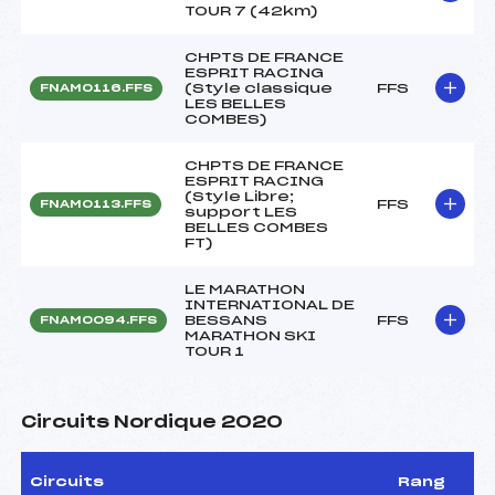
TOUR 7 (42km)
CHPTS DE FRANCE
ESPRIT RACING
(Style classique
FFS
FNAM0116.FFS
LES BELLES
COMBES)
CHPTS DE FRANCE
ESPRIT RACING
(Style Libre;
FFS
FNAM0113.FFS
support LES
BELLES COMBES
FT)
LE MARATHON
INTERNATIONAL DE
BESSANS
FFS
FNAM0094.FFS
MARATHON SKI
TOUR 1
Circuits Nordique 2020
Circuits
Rang