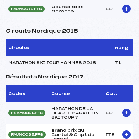
Course test
FFS
FAUM0011.FFS
Chronos
Circuits Nordique 2018
Circuits
Rang
MARATHON SKI TOUR HOMMES 2018
71
Résultats Nordique 2017
Codex
Course
Cat.
MARATHON DE LA
CLAREE MARATHON
FFS
FNAM0311.FFS
SKI TOUR 7
grand prix du
Cantal & Chpt du
FFS
FAUM0065.FFS
Cantal