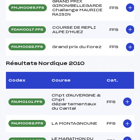
GRAND PRIX
GIRON/BELLEGARDE
FFS
FMJM0065.FFS
Challenge MAURICE
RAISIN
COURSE DE REPLI
FFS
FDAM0017.FFS
ALPE D'HUEZ
Grand prix du Forez
FFS
FAUM0022.FFS
Résultats Nordique 2010
Codex
Course
Cat.
Chpt d'AUVERGNE &
Chpt
FFS
FAUM0101.FFS
départementaux
du Cantal
LA MONTAGNOUNE
FFS
FAUM0092.FFS
LE MARATHON DU