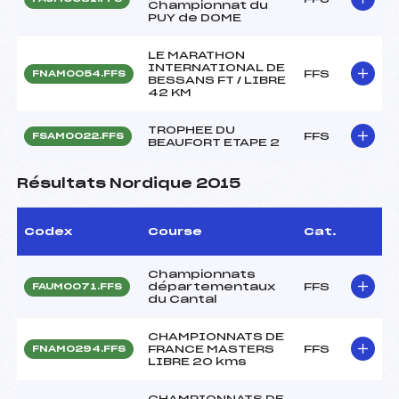
Championnat du
PUY de DOME
LE MARATHON
INTERNATIONAL DE
FFS
FNAM0054.FFS
BESSANS FT / LIBRE
42 KM
TROPHEE DU
FFS
FSAM0022.FFS
BEAUFORT ETAPE 2
Résultats Nordique 2015
Codex
Course
Cat.
Championnats
départementaux
FFS
FAUM0071.FFS
du Cantal
CHAMPIONNATS DE
FRANCE MASTERS
FFS
FNAM0294.FFS
LIBRE 20 kms
CHAMPIONNATS DE