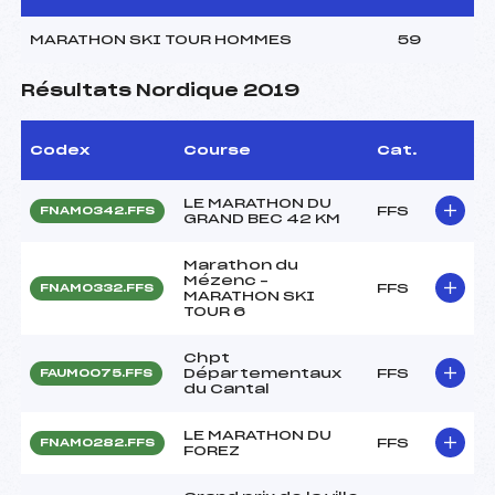
MARATHON SKI TOUR HOMMES
59
Résultats Nordique 2019
Codex
Course
Cat.
LE MARATHON DU
FFS
FNAM0342.FFS
GRAND BEC 42 KM
Marathon du
Mézenc –
FFS
FNAM0332.FFS
MARATHON SKI
TOUR 6
Chpt
Départementaux
FFS
FAUM0075.FFS
du Cantal
LE MARATHON DU
FFS
FNAM0282.FFS
FOREZ