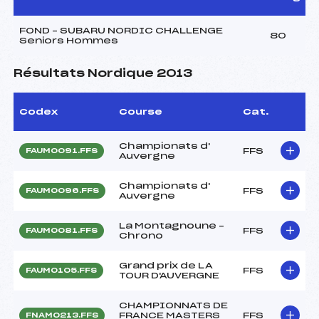
FOND – SUBARU NORDIC CHALLENGE
80
Seniors Hommes
Résultats Nordique 2013
Codex
Course
Cat.
Championats d'
FFS
FAUM0091.FFS
Auvergne
Championats d'
FFS
FAUM0096.FFS
Auvergne
La Montagnoune –
FFS
FAUM0081.FFS
Chrono
Grand prix de LA
FFS
FAUM0105.FFS
TOUR D'AUVERGNE
CHAMPIONNATS DE
FRANCE MASTERS
FFS
FNAM0213.FFS