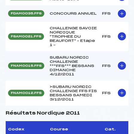
CONCOURS ANNUEL
FFS
FDAM0035.FFS
CHALLENGE SAVOIE
NORDIQUE
"TROPHEE DU
FFS
FSAM0021.FFS
BEAUFORT" – Etape
1 –
SUBARU NORDIC
CHALLENGE
***FFS*** BESSANS
FFS
FNAM0015.FFS
DIMANCHE
4/12/2011
>SUBARU NORDIC
CHALLENGE FFS FIS
FFS
FNAM0012.FFS
BESSANS SAMEDI
3/12/2011
Résultats Nordique 2011
Codex
Course
Cat.