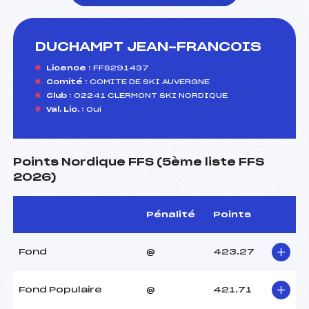
DUCHAMPT JEAN-FRANCOIS
foi(s) le ski
Licence :
FFS291437
Comité :
COMITE DE SKI AUVERGNE
Club :
02241 CLERMONT SKI NORDIQUE
Val. Lic. :
Oui
Points Nordique FFS (5ème liste FFS
2026)
Pénalité
Points
Fond
@
423.27
Fond Populaire
@
421.71