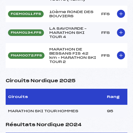
10ème RONDE DES
FFS
FCEM0011.FFS
BOUVIERS
LA SAVOYARDE –
MARATHON SKI
FFS
FNAM0134.FFS
TOUR 4
MARATHON DE
BESSANS FIS 42
FFS
FNAM0072.FFS
km – MARATHON SKI
TOUR 2
Circuits Nordique 2025
Circuits
Rang
MARATHON SKI TOUR HOMMES
95
Résultats Nordique 2024