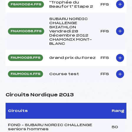
"Trophée du
FFS
FSAM0024.FFS
Beaufort" Etape 2
SUBARU NORDIC
CHALLENGE
SKIATHLON
Vendredi 28
FFS
FNAM0056.FFS
Décembre 2012
CHAMONIX MONT-
BLANC
Grand prix du Forez
FFS
FAUM0025.FFS
Course test
FFS
FAUM0014.FFS
Circuits Nordique 2013
Circuits
Rang
FOND – SUBARU NORDIC CHALLENGE
50
seniors hommes