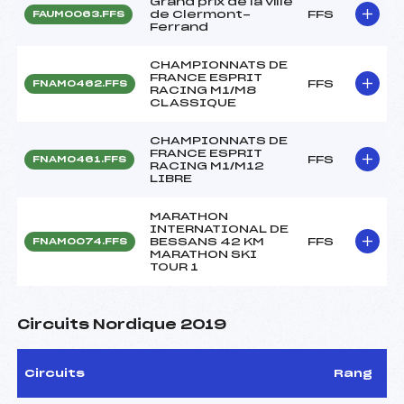
Grand prix de la ville
de Clermont-
FFS
FAUM0063.FFS
Ferrand
CHAMPIONNATS DE
FRANCE ESPRIT
FFS
FNAM0462.FFS
RACING M1/M8
CLASSIQUE
CHAMPIONNATS DE
FRANCE ESPRIT
FFS
FNAM0461.FFS
RACING M1/M12
LIBRE
MARATHON
INTERNATIONAL DE
BESSANS 42 KM
FFS
FNAM0074.FFS
MARATHON SKI
TOUR 1
Circuits Nordique 2019
Circuits
Rang