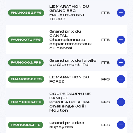
LE MARATHON DU
GRAND BEC
FFS
FNAM0382.FFS
MARATHON SKI
TOUR 7
Grand prix du
CANTAL
Championnats
FFS
FAUM0071.FFS
departementaux
du cantal
Grand prix de la ville
FFS
FAUM0062.FFS
de Clermont-Fd
LE MARATHON DU
FFS
FNAM0302.FFS
FOREZ
COUPE DAUPHINE
BANQUE
POPULAIRE AURA
FFS
FDAM0035.FFS
Challenge Joël
Mouton
Grand prix des
FFS
FAUM0021.FFS
supeyres