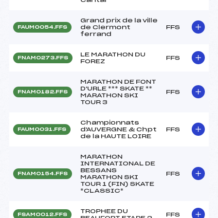
Grand prix de la ville
de Clermont
FFS
FAUM0054.FFS
ferrand
LE MARATHON DU
FFS
FNAM0273.FFS
FOREZ
MARATHON DE FONT
D'URLE *** SKATE **
FFS
FNAM0182.FFS
MARATHON SKI
TOUR 3
Championnats
d'AUVERGNE & Chpt
FFS
FAUM0031.FFS
de la HAUTE LOIRE
MARATHON
INTERNATIONAL DE
BESSANS
FFS
FNAM0154.FFS
MARATHON SKI
TOUR 1 (FIN) SKATE
*CLASSIC*
TROPHEE DU
FFS
FSAM0012.FFS
BEAUFORT ETAPE 2