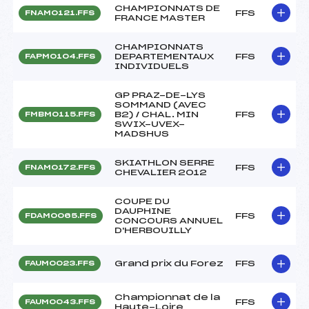
CHAMPIONNATS DE
FFS
FNAM0121.FFS
FRANCE MASTER
CHAMPIONNATS
DEPARTEMENTAUX
FFS
FAPM0104.FFS
INDIVIDUELS
GP PRAZ-DE-LYS
SOMMAND (AVEC
B2) / CHAL. MIN
FFS
FMBM0115.FFS
SWIX-UVEX-
MADSHUS
SKIATHLON SERRE
FFS
FNAM0172.FFS
CHEVALIER 2012
COUPE DU
DAUPHINE
FFS
FDAM0065.FFS
CONCOURS ANNUEL
D'HERBOUILLY
Grand prix du Forez
FFS
FAUM0023.FFS
Championnat de la
FFS
FAUM0043.FFS
Haute-Loire