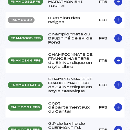
MARATHON SKI
FFS
FNAM0332.FFS
TOUR 8
Duathlon des
FFS
FAUM0092
neiges
Championnats du
Dauphiné de ski de
FFS
FDAM0085.FFS
Fond
CHAMPIONNATS DE
FRANCE MASTERS
FFS
FNAM0144.FFS
de Ski Nordique en
style Libre
CHAMPIONNATS DE
FRANCE MASTERS
FFS
FNAM0141.FFS
de Ski Nordique en
style Classique
Chpt
départementaux
FFS
FAUM0061.FFS
du Cantal
G.P.de la ville de
CLERMONT Fd.
FFS
FAUM0081.FFS