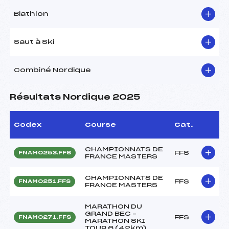
Biathlon
Saut à Ski
Combiné Nordique
Résultats Nordique 2025
Codex
Course
Cat.
CHAMPIONNATS DE
FFS
FNAM0253.FFS
FRANCE MASTERS
CHAMPIONNATS DE
FFS
FNAM0251.FFS
FRANCE MASTERS
MARATHON DU
GRAND BEC –
FFS
FNAM0271.FFS
MARATHON SKI
TOUR 6 (42km)