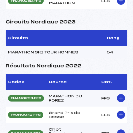
FFS
FNAM0152.FFS
MARATHON
Circuits Nordique 2023
Circuits
Rang
MARATHON SKI TOUR HOMMES
54
Résultats Nordique 2022
Codex
Course
Cat.
MARATHON DU
FFS
FNAM0253.FFS
FOREZ
Grand Prix de
FFS
FAUM0041.FFS
Besse
Chpt