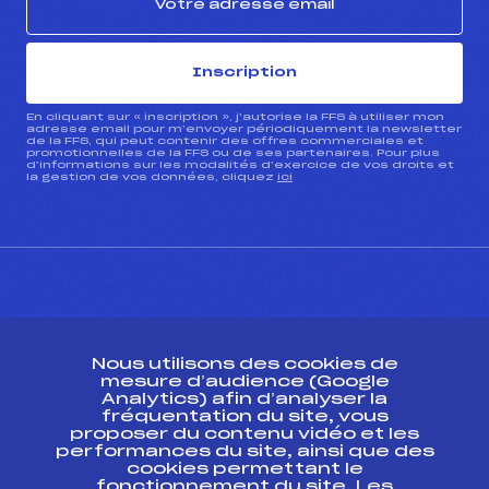
Inscription
En cliquant sur « inscription », j’autorise la FFS à utiliser mon
adresse email pour m’envoyer périodiquement la newsletter
de la FFS, qui peut contenir des offres commerciales et
promotionnelles de la FFS ou de ses partenaires. Pour plus
d’informations sur les modalités d’exercice de vos droits et
la gestion de vos données, cliquez
ici
CONTACT
Nous utilisons des cookies de
ESPACE PRESSE
mesure d’audience (Google
Analytics) afin d’analyser la
fréquentation du site, vous
Ressources
proposer du contenu vidéo et les
performances du site, ainsi que des
Pass’Neige
cookies permettant le
Projet sportif fédéral
fonctionnement du site. Les