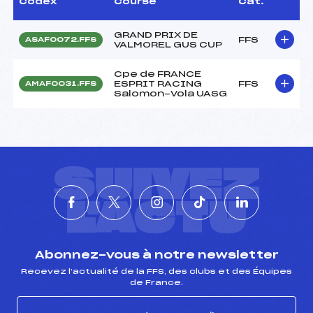
Codex
Course
Cat.
GRAND PRIX DE
FFS
ASAF0072.FFS
VALMOREL GUS CUP
Cpe de FRANCE
ESPRIT RACING
FFS
AMAF0031.FFS
Salomon-Vola UASG
SUIVEZ
L'ACTU
Abonnez-vous à notre newsletter
Recevez l’actualité de la FFS, des clubs et des Équipes
de France.