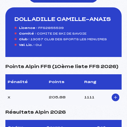
DOLLADILLE CAMILLE-ANAIS
foi(s) le ski
Licence :
FFS2855539
Comité :
COMITE DE SKI DE SAVOIE
Club :
13057 CLUB DES SPORTS LES MENUIRES
Val. Lic. :
Oui
Points Alpin FFS (10ème liste FFS 2026)
Pénalité
Points
Rang
x
205.88
1111
Résultats Alpin 2026