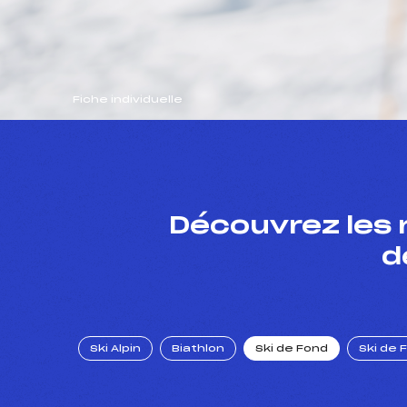
Fiche individuelle
Découvrez les 
d
Ski Alpin
Biathlon
Ski de Fond
Ski de 