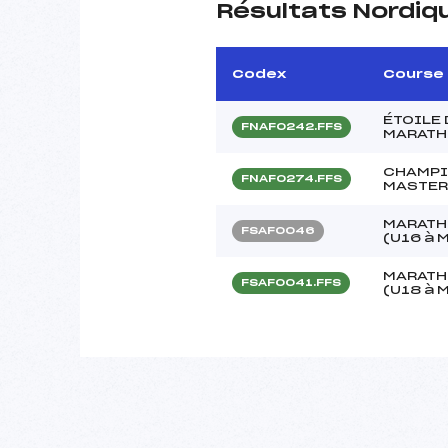
Résultats Nordiq
Codex
Course
ÉTOILE 
FNAF0242.FFS
MARATH
CHAMPI
FNAF0274.FFS
MASTE
MARATH
FSAF0046
(U16 à 
MARATH
FSAF0041.FFS
(U18 à 