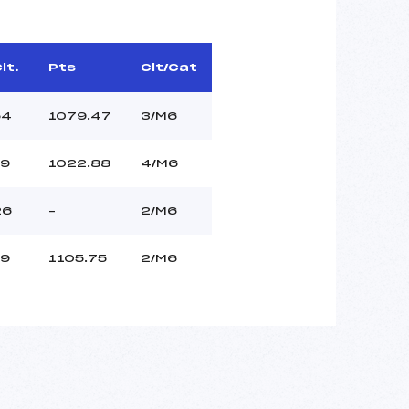
lt.
Pts
Clt/Cat
54
1079.47
3/M6
19
1022.88
4/M6
26
–
2/M6
19
1105.75
2/M6