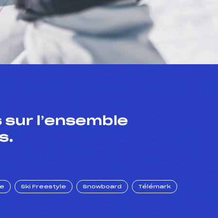
 sur l’ensemble
s.
ue
Ski Freestyle
Snowboard
Télémark