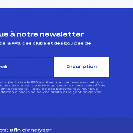
s à notre newsletter
de la FFS, des clubs et des Équipes de
Inscription
ion », j’autorise la FFS à utiliser mon adresse email pour
 la newsletter de la FFS, qui peut contenir des offres
nnelles de la FFS ou de ses partenaires. Pour plus
dalités d’exercice de vos droits et la gestion de vos
s) afin d’analyser