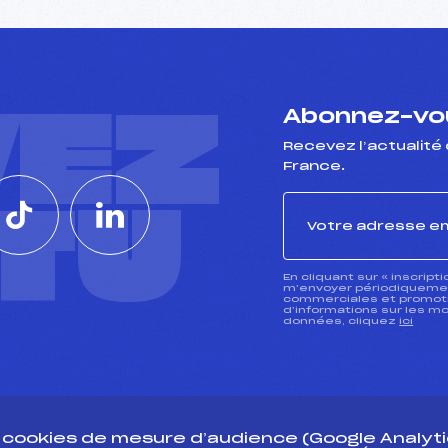
VEZ
Abonnez-vou
Recevez l’actualité 
France.
CTU
En cliquant sur « inscript
m’envoyer périodiquement
commerciales et promotio
d’informations sur les mo
données, cliquez
ici
s cookies de mesure d’audience (Google Analytic