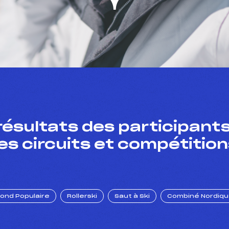
résultats des participants
es circuits et compétition
Fond Populaire
Rollerski
Saut à Ski
Combiné Nordiq