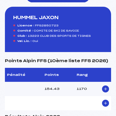
HUMMEL JAXON
foi(s) le ski
Licence :
FFS2850723
Comité :
COMITE DE SKI DE SAVOIE
Club :
13223 CLUB DES SPORTS DE TIGNES
Val. Lic. :
Oui
Points Alpin FFS (10ème liste FFS 2026)
Pénalité
Points
Rang
154.43
1170