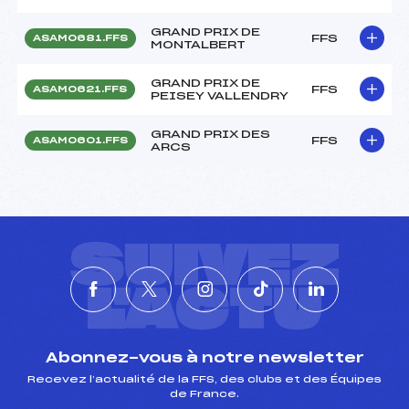
GRAND PRIX DE
FFS
ASAM0681.FFS
MONTALBERT
GRAND PRIX DE
FFS
ASAM0621.FFS
PEISEY VALLENDRY
GRAND PRIX DES
FFS
ASAM0601.FFS
ARCS
SUIVEZ
L'ACTU
Abonnez-vous à notre newsletter
Recevez l’actualité de la FFS, des clubs et des Équipes
de France.