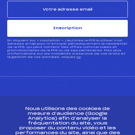
Inscription
En cliquant sur « inscription », j’autorise la FFS à utiliser mon
adresse email pour m’envoyer périodiquement la newsletter
de la FFS, qui peut contenir des offres commerciales et
promotionnelles de la FFS ou de ses partenaires. Pour plus
d’informations sur les modalités d’exercice de vos droits et
la gestion de vos données, cliquez
ici
CONTACT
Nous utilisons des cookies de
ESPACE PRESSE
mesure d’audience (Google
Analytics) afin d’analyser la
fréquentation du site, vous
Ressources
proposer du contenu vidéo et les
performances du site, ainsi que des
Pass’Neige