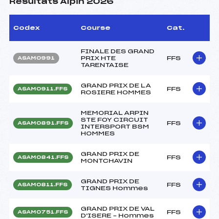
Résultats Alpin 2026
Codex
Course
Cat.
FINALE DES GRAND
PRIX HTE
FFS
ASAM0991
TARENTAISE
GRAND PRIX DE LA
FFS
ASAM0911.FFS
ROSIERE HOMMES
MEMORIAL ARPIN
STE FOY CIRCUIT
FFS
ASAM0891.FFS
INTERSPORT BSM
HOMMES
GRAND PRIX DE
FFS
ASAM0841.FFS
MONTCHAVIN
GRAND PRIX DE
FFS
ASAM0811.FFS
TIGNES Hommes
GRAND PRIX DE VAL
FFS
ASAM0751.FFS
D'ISERE – Hommes