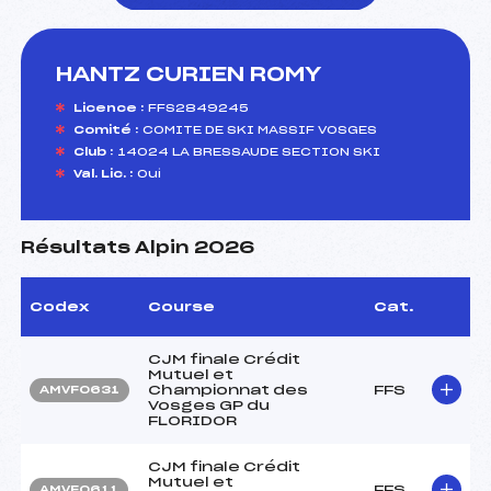
HANTZ CURIEN ROMY
foi(s) le ski
Licence :
FFS2849245
Comité :
COMITE DE SKI MASSIF VOSGES
Club :
14024 LA BRESSAUDE SECTION SKI
Val. Lic. :
Oui
Résultats Alpin 2026
Codex
Course
Cat.
CJM finale Crédit
Mutuel et
Championnat des
FFS
AMVF0631
Vosges GP du
FLORIDOR
CJM finale Crédit
Mutuel et
FFS
AMVF0611