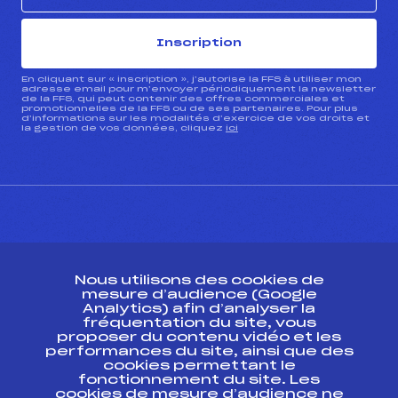
Inscription
En cliquant sur « inscription », j’autorise la FFS à utiliser mon
adresse email pour m’envoyer périodiquement la newsletter
de la FFS, qui peut contenir des offres commerciales et
promotionnelles de la FFS ou de ses partenaires. Pour plus
d’informations sur les modalités d’exercice de vos droits et
la gestion de vos données, cliquez
ici
CONTACT
Nous utilisons des cookies de
ESPACE PRESSE
mesure d’audience (Google
Analytics) afin d’analyser la
fréquentation du site, vous
Ressources
proposer du contenu vidéo et les
performances du site, ainsi que des
Pass’Neige
cookies permettant le
Projet sportif fédéral
fonctionnement du site. Les
cookies de mesure d’audience ne
Projet de performance fédéral