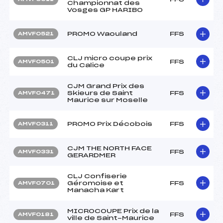
Championnat des
Vosges GP HARIBO
PROMO Waouland
FFS
AMVF0521
CLJ micro coupe prix
FFS
AMVF0501
du Calice
CJM Grand Prix des
Skieurs de Saint
FFS
AMVF0471
Maurice sur Moselle
PROMO Prix Décobois
FFS
AMVF0311
CJM THE NORTH FACE
FFS
AMVF0331
GERARDMER
CLJ Confiserie
Géromoise et
FFS
AMVF0701
Manacha Kart
MICROCOUPE Prix de la
FFS
AMVF0181
ville de Saint-Maurice