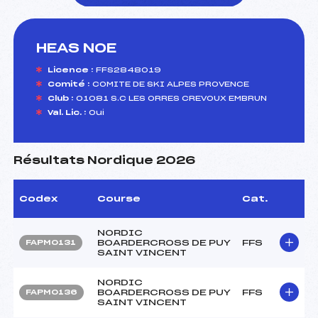
HEAS NOE
foi(s) le ski
Licence :
FFS2848019
Comité :
COMITE DE SKI ALPES PROVENCE
Club :
01081 S.C LES ORRES CREVOUX EMBRUN
Val. Lic. :
Oui
Résultats Nordique 2026
Codex
Course
Cat.
NORDIC
BOARDERCROSS DE PUY
FFS
FAPM0131
SAINT VINCENT
NORDIC
BOARDERCROSS DE PUY
FFS
FAPM0136
SAINT VINCENT