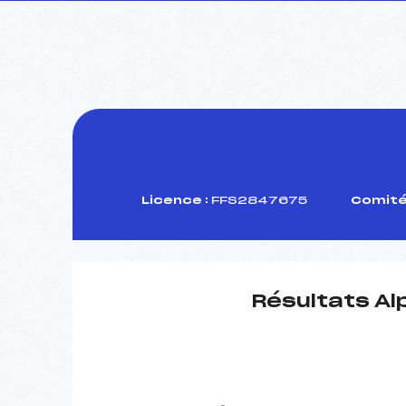
Licence :
FFS2847675
Comité 
Résultats Al