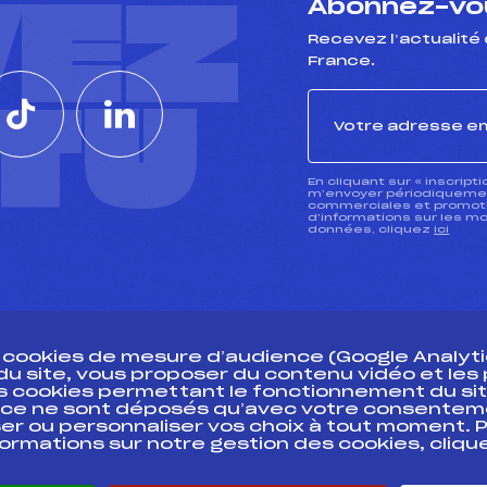
VEZ
Abonnez-vou
Recevez l’actualité 
France.
CTU
En cliquant sur « inscript
m’envoyer périodiquement
commerciales et promotio
d’informations sur les mo
données, cliquez
ici
s cookies de mesure d’audience (Google Analytic
 du site, vous proposer du contenu vidéo et le
des cookies permettant le fonctionnement du sit
essources
ce ne sont déposés qu’avec votre consentem
Pass’Neige
Pôle vie de l’
er ou personnaliser vos choix à tout moment. P
formations sur notre gestion des cookies, cliq
Projet sportif fédéral
Enseignemen
Projet de performance fédéral
Informatiqu