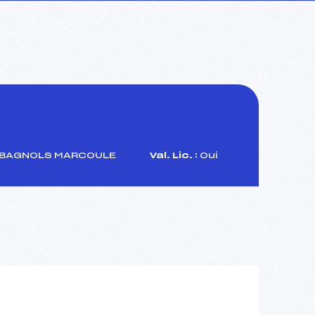
 BAGNOLS MARCOULE
Val. Lic. :
Oui