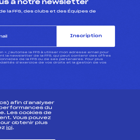
s à notre newsletter
de la FFS, des clubs et des Équipes de
Inscription
ion », j’autorise la FFS à utiliser mon adresse email pour
 la newsletter de la FFS, qui peut contenir des offres
nnelles de la FFS ou de ses partenaires. Pour plus
dalités d’exercice de vos droits et la gestion de vos
s) afin d’analyser
s performances du
e. Les cookies de
ent. Vous pouvez
athlète
our obtenir plus
uez
ici
.
t professionnel
e et chronométrage