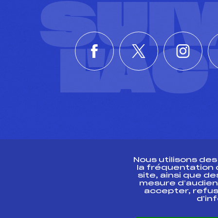
SUI
L'A
Nous utilisons de
la fréquentation
site, ainsi que 
R
mesure d’audien
accepter, refus
d'in
CONTACT