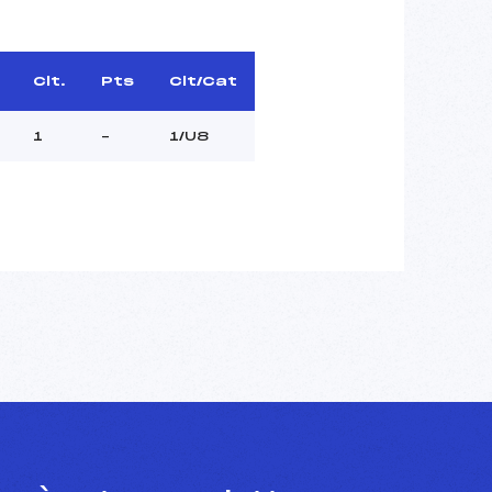
Clt.
Pts
Clt/Cat
1
–
1/U8