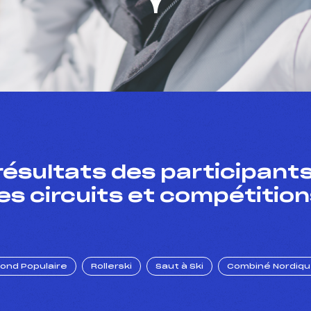
résultats des participants
es circuits et compétition
Fond Populaire
Rollerski
Saut à Ski
Combiné Nordiq