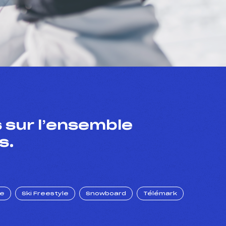
 sur l’ensemble
s.
ue
Ski Freestyle
Snowboard
Télémark