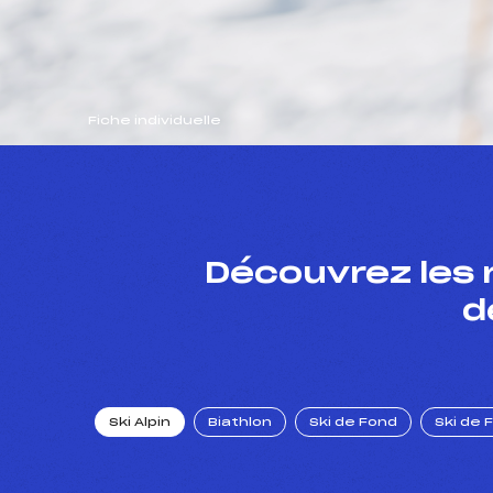
Fiche individuelle
Découvrez les 
d
Ski Alpin
Biathlon
Ski de Fond
Ski de 