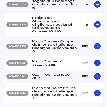
Togolo Cup Challenge
Rossignol Grésivaudan
FFS
ADAF0402
6
Etoiles de
Chamrousse –
Challenge Rossignol
FFS
ADAF0332
Grésivaudan 5 –
Course U8 U10
Micro Coupe – Coupe
de Bronze Challenge
FFS
ADAF0273
Rossignol Grésivaudan
3
Micro Coupe LA
FFS
ADAF0231
VILLARAISE
U10 – TOUT SCHUSS
FFS
ADAF0581
CUP
Micro Coupe et Coupe
de Bronze Challenge
FFS
ADAF0091
Rossignol Grésivaudan
1