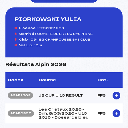
PIORKOWSKI YULIA
foi(s) le ski
Licence :
FFS2831263
Comité :
COMITE DE SKI DU DAUPHINE
Club :
05483 CHAMROUSSE SKI CLUB
Val. Lic. :
Oui
Résultats Alpin 2026
Codex
Course
Cat.
JB CUP U 10 RESULT
FFS
ASAF1362
Les Cristaux 2026 –
Dim. 8/03/2026 – U10
FFS
ADAF0397
2016 – Dossards bleu