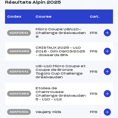
Résultats Alpin 2025
Codex
Course
Cat.
Micro Coupe U8/U10-
Challenge Grésivaudan
FFS
ADAF0541
9
CRISTAUX 2025 – U10
2016 – Dim 09/03/2025
FFS
ADAF0463
– dossards BPA
U8-U10 Micro Coupe et
Coupe de Bronze
FFS
ADAF0441
Togolo Cup Challenge
Grésivaudan
Etoiles de
Chamrousse
FFS
ADAF0363
Challenge Grésivaudan
5 – U10 – U12
Vaujany Kids
FFS
ADAF0301