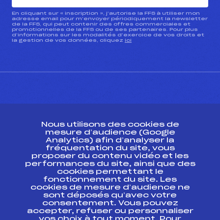
En cliquant sur « inscription », j’autorise la FFS à utiliser mon
adresse email pour m’envoyer périodiquement la newsletter
de la FFS, qui peut contenir des offres commerciales et
promotionnelles de la FFS ou de ses partenaires. Pour plus
d’informations sur les modalités d’exercice de vos droits et
la gestion de vos données, cliquez
ici
CONTACT
Nous utilisons des cookies de
ESPACE PRESSE
mesure d’audience (Google
Analytics) afin d’analyser la
fréquentation du site, vous
Ressources
proposer du contenu vidéo et les
performances du site, ainsi que des
Pass’Neige
cookies permettant le
Projet sportif fédéral
fonctionnement du site. Les
cookies de mesure d’audience ne
Projet de performance fédéral
sont déposés qu’avec votre
Antidopage
consentement. Vous pouvez
Pôle Développement, Formation, Suivi
accepter, refuser ou personnaliser
Scientifique
vos choix à tout moment. Pour