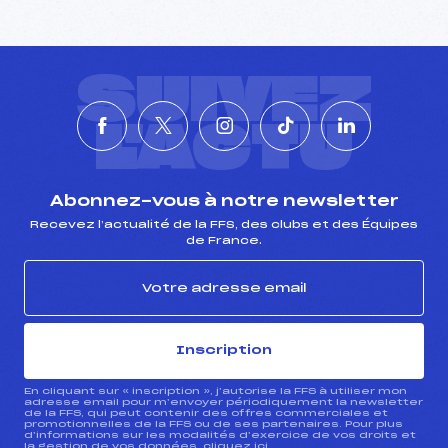
SUIVEZ
L'ACTU
Abonnez-vous à notre newsletter
Recevez l’actualité de la FFS, des clubs et des Équipes
de France.
Inscription
En cliquant sur « inscription », j’autorise la FFS à utiliser mon
adresse email pour m’envoyer périodiquement la newsletter
de la FFS, qui peut contenir des offres commerciales et
promotionnelles de la FFS ou de ses partenaires. Pour plus
d’informations sur les modalités d’exercice de vos droits et
la gestion de vos données, cliquez
ici