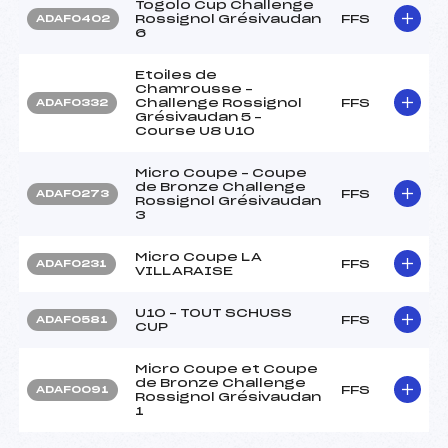
Togolo Cup Challenge
Rossignol Grésivaudan
FFS
ADAF0402
6
Etoiles de
Chamrousse –
Challenge Rossignol
FFS
ADAF0332
Grésivaudan 5 –
Course U8 U10
Micro Coupe – Coupe
de Bronze Challenge
FFS
ADAF0273
Rossignol Grésivaudan
3
Micro Coupe LA
FFS
ADAF0231
VILLARAISE
U10 – TOUT SCHUSS
FFS
ADAF0581
CUP
Micro Coupe et Coupe
de Bronze Challenge
FFS
ADAF0091
Rossignol Grésivaudan
1