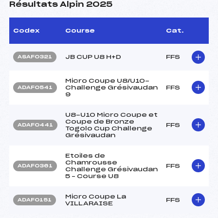
Résultats Alpin 2025
Codex
Course
Cat.
JB CUP U8 H+D
FFS
ASAF0321
Micro Coupe U8/U10-
Challenge Grésivaudan
FFS
ADAF0541
9
U8-U10 Micro Coupe et
Coupe de Bronze
FFS
ADAF0441
Togolo Cup Challenge
Grésivaudan
Etoiles de
Chamrousse
FFS
ADAF0361
Challenge Grésivaudan
5 – Course U8
Micro Coupe La
FFS
ADAF0151
VILLARAISE