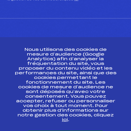
CONTACT
Nous utilisons des cookies de
ESPACE PRESSE
mesure d’audience (Google
Analytics) afin d’analyser la
fréquentation du site, vous
Ressources
proposer du contenu vidéo et les
performances du site, ainsi que des
Pass’Neige
cookies permettant le
Projet sportif fédéral
fonctionnement du site. Les
cookies de mesure d’audience ne
Projet de performance fédéral
sont déposés qu’avec votre
Antidopage
consentement. Vous pouvez
Pôle Développement, Formation, Suivi
accepter, refuser ou personnaliser
Scientifique
vos choix à tout moment. Pour
Listes ministérielles
obtenir plus d'informations sur
notre gestion des cookies, cliquez
Pôle vie de l’athlète
ici
.
Enseignement professionnel
Informatique et chronométrage