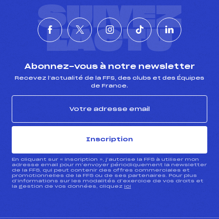
SUIVEZ
L'ACTU
Abonnez-vous à notre newsletter
Recevez l’actualité de la FFS, des clubs et des Équipes
de France.
Inscription
En cliquant sur « inscription », j’autorise la FFS à utiliser mon
adresse email pour m’envoyer périodiquement la newsletter
de la FFS, qui peut contenir des offres commerciales et
promotionnelles de la FFS ou de ses partenaires. Pour plus
d’informations sur les modalités d’exercice de vos droits et
la gestion de vos données, cliquez
ici