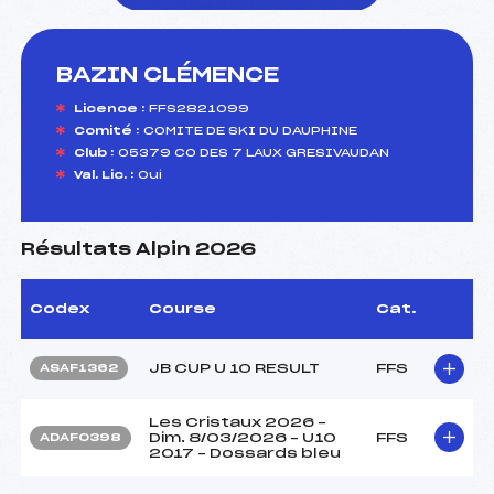
BAZIN CLÉMENCE
foi(s) le ski
Licence :
FFS2821099
Comité :
COMITE DE SKI DU DAUPHINE
Club :
05379 CO DES 7 LAUX GRESIVAUDAN
Val. Lic. :
Oui
Résultats Alpin 2026
Codex
Course
Cat.
JB CUP U 10 RESULT
FFS
ASAF1362
Les Cristaux 2026 –
Dim. 8/03/2026 – U10
FFS
ADAF0398
2017 – Dossards bleu