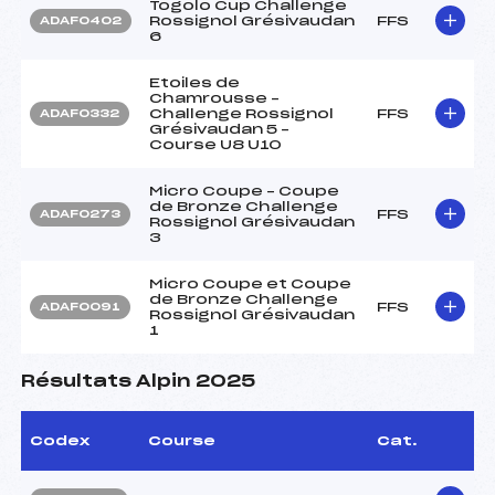
Togolo Cup Challenge
Rossignol Grésivaudan
FFS
ADAF0402
6
Etoiles de
Chamrousse –
Challenge Rossignol
FFS
ADAF0332
Grésivaudan 5 –
Course U8 U10
Micro Coupe – Coupe
de Bronze Challenge
FFS
ADAF0273
Rossignol Grésivaudan
3
Micro Coupe et Coupe
de Bronze Challenge
FFS
ADAF0091
Rossignol Grésivaudan
1
Résultats Alpin 2025
Codex
Course
Cat.