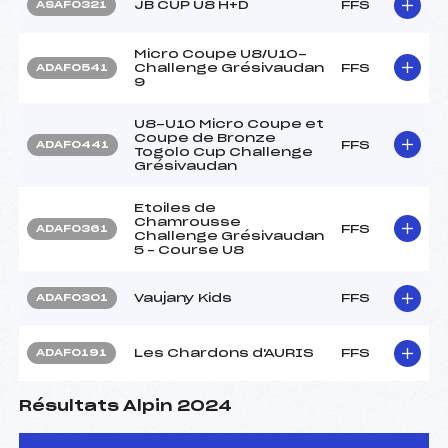
JB CUP U8 H+D
FFS
ASAF0321
Micro Coupe U8/U10-
Challenge Grésivaudan
FFS
ADAF0541
9
U8-U10 Micro Coupe et
Coupe de Bronze
FFS
ADAF0441
Togolo Cup Challenge
Grésivaudan
Etoiles de
Chamrousse
FFS
ADAF0361
Challenge Grésivaudan
5 – Course U8
Vaujany Kids
FFS
ADAF0301
Les Chardons d'AURIS
FFS
ADAF0191
Résultats Alpin 2024