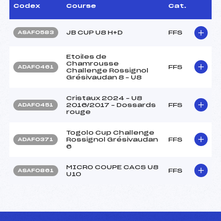
Codex
Course
Cat.
JB CUP U8 H+D
FFS
ASAF0583
Etoiles de
Chamrousse
FFS
ADAF0461
Challenge Rossignol
Grésivaudan 8 – U8
Cristaux 2024 – U8
2016/2017 – Dossards
FFS
ADAF0451
rouge
Togolo Cup Challenge
Rossignol Grésivaudan
FFS
ADAF0371
6
MICRO COUPE CACS U8
FFS
ASAF0861
U10