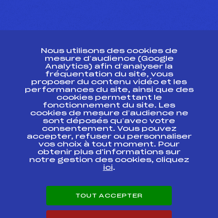
CONTACT
Nous utilisons des cookies de
ESPACE PRESSE
mesure d’audience (Google
Analytics) afin d’analyser la
fréquentation du site, vous
Ressources
proposer du contenu vidéo et les
performances du site, ainsi que des
Pass’Neige
cookies permettant le
Projet sportif fédéral
fonctionnement du site. Les
cookies de mesure d’audience ne
Projet de performance fédéral
sont déposés qu’avec votre
Antidopage
consentement. Vous pouvez
Pôle Développement, Formation, Suivi
accepter, refuser ou personnaliser
Scientifique
vos choix à tout moment. Pour
Listes ministérielles
obtenir plus d'informations sur
notre gestion des cookies, cliquez
Pôle vie de l’athlète
ici
.
Enseignement professionnel
Informatique et chronométrage
Circuits
TOUT ACCEPTER
Carrières
Développement des habiletés mentales