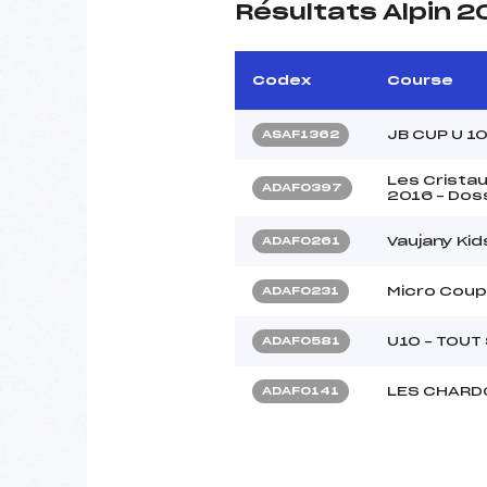
Résultats Alpin 
Codex
Course
JB CUP U 1
ASAF1362
Les Cristau
ADAF0397
2016 – Dos
Vaujany Kid
ADAF0261
Micro Coup
ADAF0231
U10 – TOUT
ADAF0581
LES CHARD
ADAF0141