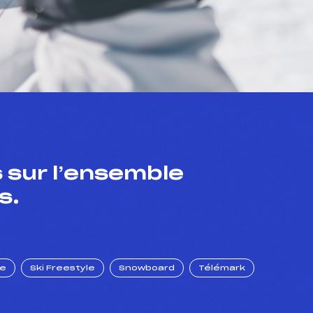
 sur l’ensemble
s.
ue
Ski Freestyle
Snowboard
Télémark