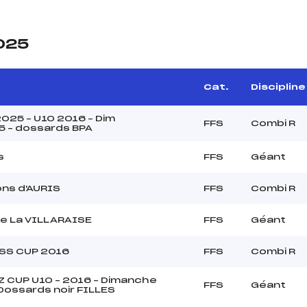
2025
Cat.
Discipline
025 – U10 2016 – Dim
FFS
Combi R
 – dossards BPA
s
FFS
Géant
ns d'AURIS
FFS
Combi R
e La VILLARAISE
FFS
Géant
SS CUP 2016
FFS
Combi R
Z CUP U10 – 2016 – Dimanche
FFS
Géant
 Dossards noir FILLES