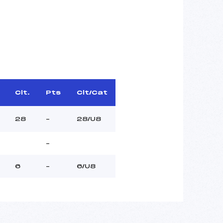
Clt.
Pts
Clt/Cat
28
–
28/U8
–
6
–
6/U8