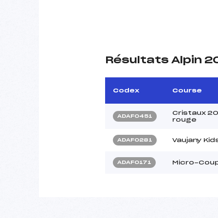
Résultats Alpin 
Codex
Course
Cristaux 2
ADAF0451
rouge
Vaujany Kid
ADAF0281
Micro-Coup
ADAF0171