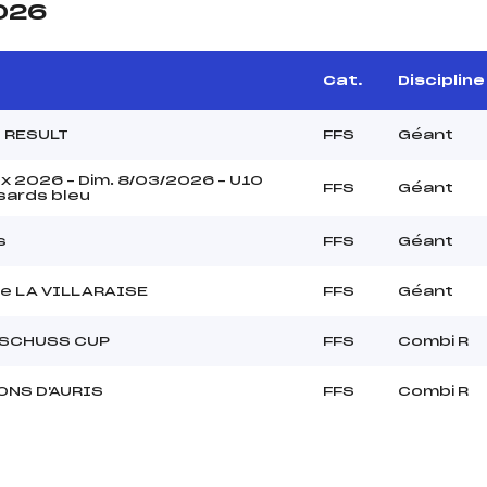
2026
Cat.
Discipline
0 RESULT
FFS
Géant
x 2026 – Dim. 8/03/2026 – U10
FFS
Géant
sards bleu
s
FFS
Géant
e LA VILLARAISE
FFS
Géant
 SCHUSS CUP
FFS
Combi R
ONS D'AURIS
FFS
Combi R