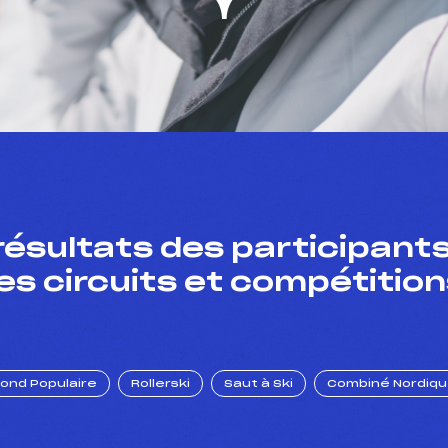
résultats des participants
es circuits et compétition
Fond Populaire
Rollerski
Saut à Ski
Combiné Nordiq