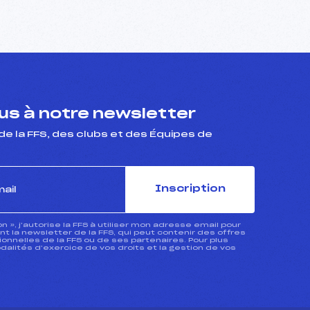
s à notre newsletter
de la FFS, des clubs et des Équipes de
Inscription
ion », j’autorise la FFS à utiliser mon adresse email pour
 la newsletter de la FFS, qui peut contenir des offres
nnelles de la FFS ou de ses partenaires. Pour plus
dalités d’exercice de vos droits et la gestion de vos