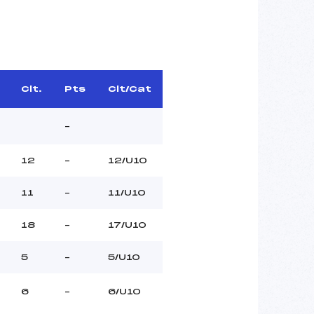
Clt.
Pts
Clt/Cat
–
12
–
12/U10
11
–
11/U10
18
–
17/U10
5
–
5/U10
6
–
6/U10