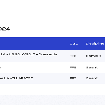
2024
Cat.
Discipline
024 – U8 2016/2017 – Dossards
FFS
Combi R
s
FFS
Géant
e LA VILLARAISE
FFS
Géant