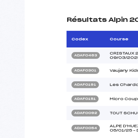
Résultats Alpin 
Codex
Course
CRISTAUX 2
ADAF0463
09/03/2025
Vaujany Kid
ADAF0301
Les Chardo
ADAF0191
Micro Coup
ADAF0151
TOUT SCHU
ADAF0092
ALPE D'HUE
ADAF0054
05/01/25 –