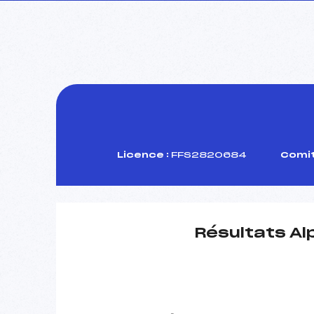
Licence :
FFS2820684
Comit
Résultats Al