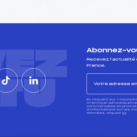
VEZ
Abonnez-vou
Recevez l’actualité 
France.
CTU
En cliquant sur « inscript
m’envoyer périodiquement
commerciales et promotio
d’informations sur les mo
données, cliquez
ici