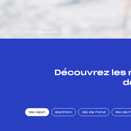
Fiche individuelle
Découvrez les 
d
Ski Alpin
Biathlon
Ski de Fond
Ski de 