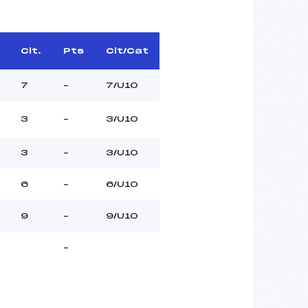
Clt.
Pts
Clt/Cat
7
–
7/U10
3
–
3/U10
3
–
3/U10
6
–
6/U10
9
–
9/U10
–