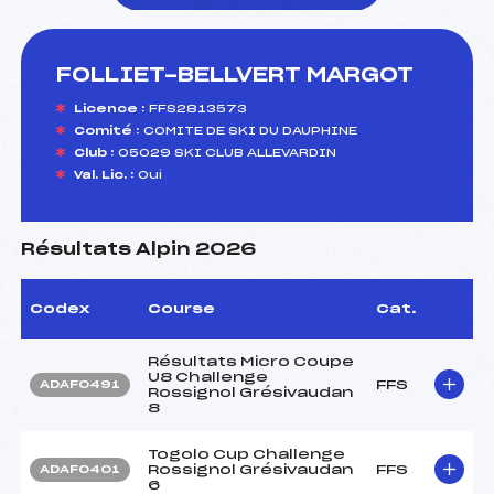
FOLLIET-BELLVERT MARGOT
foi(s) le ski
Licence :
FFS2813573
Comité :
COMITE DE SKI DU DAUPHINE
Club :
05029 SKI CLUB ALLEVARDIN
Val. Lic. :
Oui
Résultats Alpin 2026
Codex
Course
Cat.
Résultats Micro Coupe
U8 Challenge
FFS
ADAF0491
Rossignol Grésivaudan
8
Togolo Cup Challenge
Rossignol Grésivaudan
FFS
ADAF0401
6