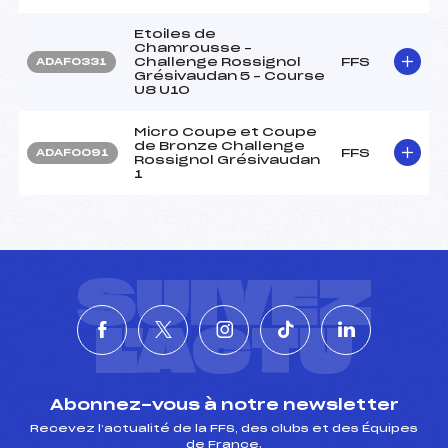
Etoiles de
Chamrousse –
Challenge Rossignol
FFS
ADAF0331
Grésivaudan 5 – Course
U8 U10
Micro Coupe et Coupe
de Bronze Challenge
FFS
ADAF0091
Rossignol Grésivaudan
1
SUIVEZ
L'ACTU
Abonnez-vous à notre newsletter
Recevez l’actualité de la FFS, des clubs et des Équipes
de France.