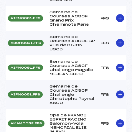
Semaine de
Courses ACSCF
FFS
AIFM0061.FFS
Grand Prix
Cheminots Paris
Semaine de
Courses ACSCF GP
FFS
ABOM0011.FFS
Ville de DIJON
USCD
Semaine de
Courses ACSCF
FFS
AIFM0091.FFS
Challenge Magalie
MEJEAN SCPO
Semaine de
Courses ACSCF
Challenge
FFS
AIFM0051.FFS
Christophe Raynal
ASCO
Cpe de FRANCE
ESPRIT RACING
Salomon-Vola
FFS
AMAM0052.FFS
MEMORIAL ELIE
GLEYAL