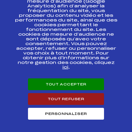
mesure d’audience (Google
Analytics) afin d’analyser la
fréquentation du site, vous
Ressources
proposer du contenu vidéo et les
performances du site, ainsi que des
Pass’Neige
cookies permettant le
Projet sportif fédéral
fonctionnement du site. Les
cookies de mesure d’audience ne
Projet de performance fédéral
sont déposés qu’avec votre
Antidopage
consentement. Vous pouvez
Pôle Développement, Formation, Suivi
accepter, refuser ou personnaliser
Scientifique
vos choix à tout moment. Pour
Listes ministérielles
obtenir plus d'informations sur
notre gestion des cookies, cliquez
Pôle vie de l’athlète
ici
.
Enseignement professionnel
Informatique et chronométrage
Circuits
TOUT ACCEPTER
Carrières
Développement des habiletés mentales
TOUT REFUSER
PERSONNALISER
© 2026 Fédération Française de Ski
Mentions légales
Politique de
confidentialité
Cookies