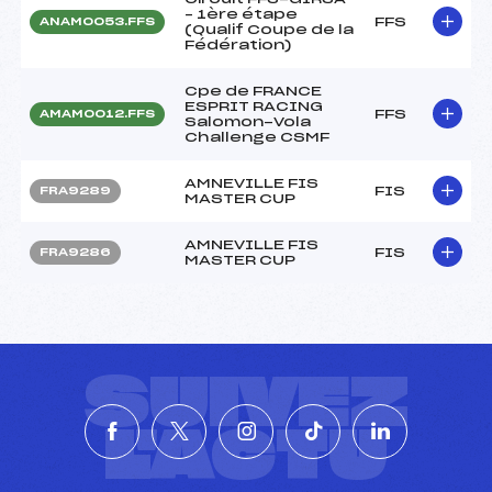
– 1ère étape
FFS
ANAM0053.FFS
(Qualif Coupe de la
Fédération)
Cpe de FRANCE
ESPRIT RACING
FFS
AMAM0012.FFS
Salomon-Vola
Challenge CSMF
AMNEVILLE FIS
FIS
FRA9289
MASTER CUP
AMNEVILLE FIS
FIS
FRA9286
MASTER CUP
SUIVEZ
L'ACTU