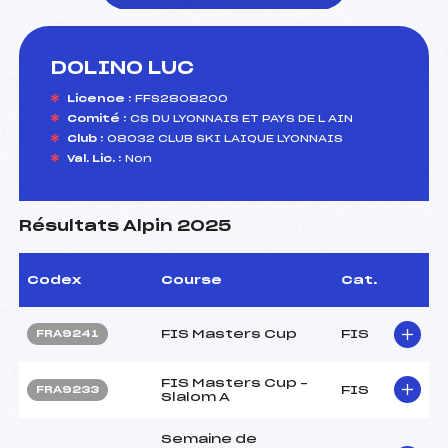
DOLINO LUC
foi(s) le ski
Licence :
FFS2808200
Comité :
CS DU LYONNAIS ET PAYS DE L AIN
Club :
08032 CLUB SKI LAIQUE LYONNAIS
Val. Lic. :
Non
Résultats Alpin 2025
Codex
Course
Cat.
FIS Masters Cup
FIS
FRA9241
FIS Masters Cup –
FIS
FRA9233
Slalom A
Semaine de