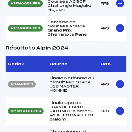
Courses ACSCF
FFS
AIFM0051.FFS
Challenge Magalie
Méjean
Semaine de
Courses ACSCF
FFS
AIFM0031.FFS
Grand Prix
Cheminots Paris
Résultats Alpin 2024
Codex
Course
Cat.
Finale Nationale du
circuit FFS GIRSA
FFS
ANAM0353
U18 MASTER
HOMME
Finale Cpe de
FRANCE ESPRIT
RACING Salomon-
FFS
AMAM0121.FFS
Vola LES KARELLIS
Slalom
Championnat de