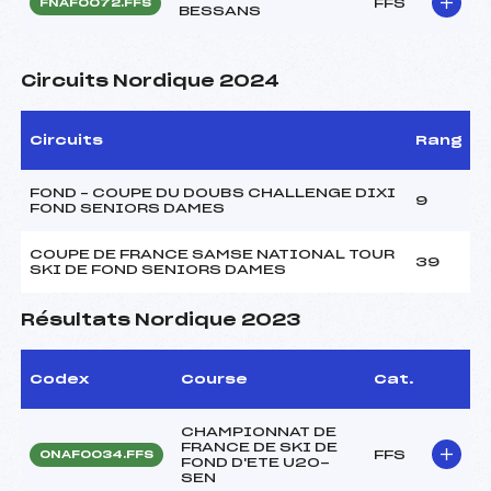
FFS
FNAF0072.FFS
BESSANS
Circuits Nordique 2024
Circuits
Rang
FOND – COUPE DU DOUBS CHALLENGE DIXI
9
FOND SENIORS DAMES
COUPE DE FRANCE SAMSE NATIONAL TOUR
39
SKI DE FOND SENIORS DAMES
Résultats Nordique 2023
Codex
Course
Cat.
CHAMPIONNAT DE
FRANCE DE SKI DE
FFS
ONAF0034.FFS
FOND D'ETE U20-
SEN