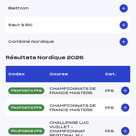
Biathlon
Saut à Ski
Combiné Nordique
Résultats Nordique 2026
Codex
Course
Cat.
CHAMPIONNATS DE
FFS
FNAF0274.FFS
FRANCE MASTERS
CHAMPIONNATS DE
FFS
FNAF0272.FFS
FRANCE MASTERS
CHALLENGE LUC
VUILLET –
CHAMPIONNAT
FFS
FMJF0206.FFS
REGIONAL MJ