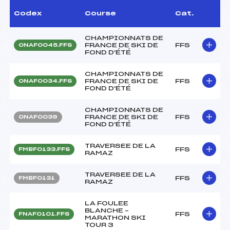
Codex
Course
Cat.
CHAMPIONNATS DE
FRANCE DE SKI DE
FFS
ONAF0045.FFS
FOND D'ÉTÉ
CHAMPIONNATS DE
FRANCE DE SKI DE
FFS
ONAF0034.FFS
FOND D'ÉTÉ
CHAMPIONNATS DE
FRANCE DE SKI DE
FFS
ONAF0039
FOND D'ÉTÉ
TRAVERSEE DE LA
FFS
FMBF0133.FFS
RAMAZ
TRAVERSEE DE LA
FFS
FMBF0131
RAMAZ
LA FOULEE
BLANCHE –
FFS
FNAF0101.FFS
MARATHON SKI
TOUR 3