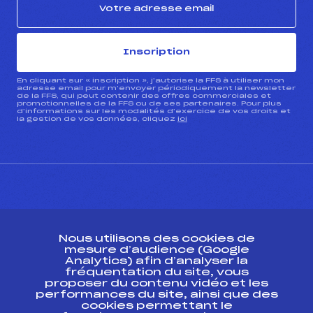
Inscription
En cliquant sur « inscription », j’autorise la FFS à utiliser mon
adresse email pour m’envoyer périodiquement la newsletter
de la FFS, qui peut contenir des offres commerciales et
promotionnelles de la FFS ou de ses partenaires. Pour plus
d’informations sur les modalités d’exercice de vos droits et
la gestion de vos données, cliquez
ici
CONTACT
Nous utilisons des cookies de
ESPACE PRESSE
mesure d’audience (Google
Analytics) afin d’analyser la
fréquentation du site, vous
Ressources
proposer du contenu vidéo et les
performances du site, ainsi que des
Pass’Neige
cookies permettant le