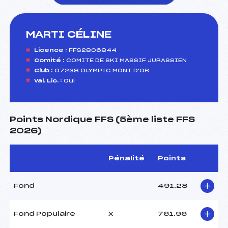
MARTI CÉLINE
foi(s) le ski
Licence :
FFS2806844
Comité :
COMITE DE SKI MASSIF JURASSIEN
Club :
07238 OLYMPIC MONT D'OR
Val. Lic. :
Oui
Points Nordique FFS (5ème liste FFS
2026)
Pénalité
Points
Fond
491.28
Fond Populaire
x
761.96