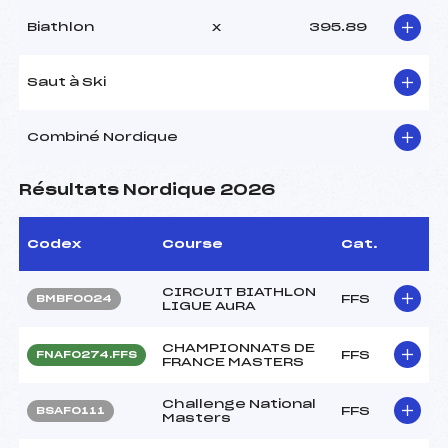
Biathlon
x
395.89
Saut à Ski
Combiné Nordique
Résultats Nordique 2026
Codex
Course
Cat.
CIRCUIT BIATHLON
FFS
BMBF0024
LIGUE AuRA
CHAMPIONNATS DE
FFS
FNAF0274.FFS
FRANCE MASTERS
Challenge National
FFS
BSAF0111
Masters