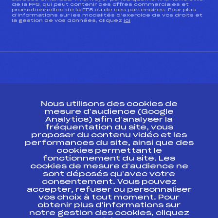
de la FFS, qui peut contenir des offres commerciales et
promotionnelles de la FFS ou de ses partenaires. Pour plus
d’informations sur les modalités d’exercice de vos droits et
la gestion de vos données, cliquez
ici
CONTACT
Nous utilisons des cookies de
ESPACE PRESSE
mesure d’audience (Google
Analytics) afin d’analyser la
fréquentation du site, vous
Ressources
proposer du contenu vidéo et les
performances du site, ainsi que des
Pass’Neige
cookies permettant le
Projet sportif fédéral
fonctionnement du site. Les
cookies de mesure d’audience ne
Projet de performance fédéral
sont déposés qu’avec votre
Antidopage
consentement. Vous pouvez
Pôle Développement, Formation, Suivi
accepter, refuser ou personnaliser
Scientifique
vos choix à tout moment. Pour
Listes ministérielles
obtenir plus d'informations sur
notre gestion des cookies, cliquez
Pôle vie de l’athlète