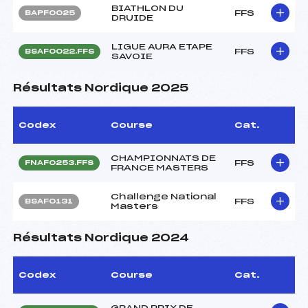
BIATHLON DU
FFS
BAPF0025
DRUIDE
LIGUE AURA ETAPE
FFS
BSAF0022.FFS
SAVOIE
Résultats Nordique 2025
Codex
Course
Cat.
CHAMPIONNATS DE
FFS
FNAF0253.FFS
FRANCE MASTERS
Challenge National
FFS
BSAF0131
Masters
Résultats Nordique 2024
Codex
Course
Cat.
GRAND PRIX DE