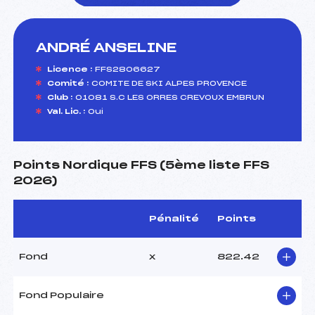
ANDRÉ ANSELINE
foi(s) le ski
Licence :
FFS2806627
Comité :
COMITE DE SKI ALPES PROVENCE
Club :
01081 S.C LES ORRES CREVOUX EMBRUN
Val. Lic. :
Oui
Points Nordique FFS (5ème liste FFS
2026)
Pénalité
Points
Fond
x
822.42
Fond Populaire