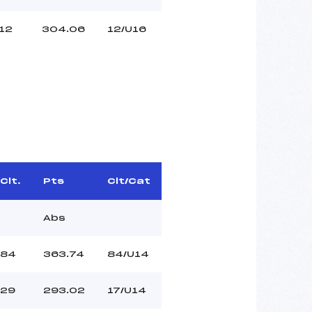
12
304.06
12/U16
Clt.
Pts
Clt/Cat
Abs
84
363.74
84/U14
29
293.02
17/U14