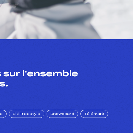
 sur l’ensemble
s.
ue
Ski Freestyle
Snowboard
Télémark