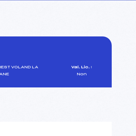
REST VOLAND LA
Val. Lic. :
ANE
Non