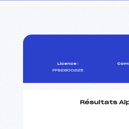
Licence :
Comi
FFS2800225
Résultats Al