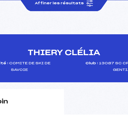
Affiner les résultats
THIERY CLÉLIA
té :
COMITE DE SKI DE
Club :
13087 SC C
SAVOIE
GENTI
pin