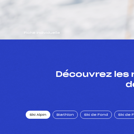
Fiche individuelle
Découvrez les 
d
Ski Alpin
Biathlon
Ski de Fond
Ski de 