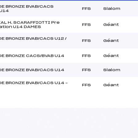
DE BRONZE BVAB/CACS
FFS
Slalom
 U14
AL H. SCARAFFIOTTI Pre
FFS
Géant
cation U14 DAMES
E BRONZE BVAB/CACS U12 /
FFS
Géant
DE BRONZE CACS/BVAB U14
FFS
Géant
DE BRONZE BVAB/CACS U14
FFS
Slalom
DE BRONZE BVAB/CACS U14 –
FFS
Géant