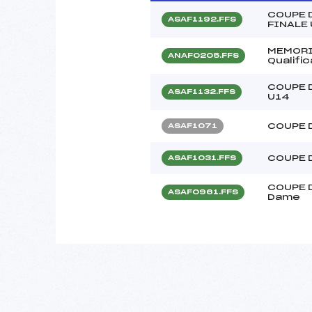
COUPE 
ASAF1192.FFS
FINALE
MEMORI
ANAF0205.FFS
Qualifi
COUPE D
ASAF1132.FFS
U14
COUPE 
ASAF1071
COUPE 
ASAF1031.FFS
COUPE 
ASAF0961.FFS
Dame