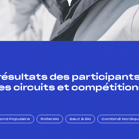
résultats des participants
es circuits et compétition
Fond Populaire
Rollerski
Saut à Ski
Combiné Nordiq