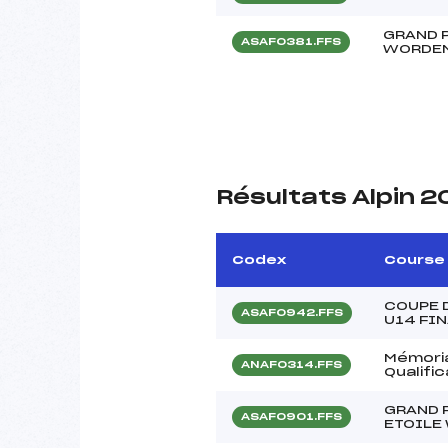
GRAND 
ASAF0381.FFS
WORDE
Résultats Alpin 
Codex
Course
COUPE 
ASAF0942.FFS
U14 FI
Mémoria
ANAF0314.FFS
Qualifi
GRAND 
ASAF0901.FFS
ETOILE