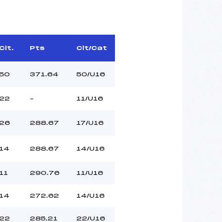
Clt.
Pts
Clt/Cat
50
371.64
50/U16
22
–
11/U16
26
288.67
17/U16
14
288.67
14/U16
11
290.76
11/U16
14
272.62
14/U16
22
285.21
22/U16