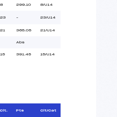
8
299.10
8/U14
23
–
23/U14
21
365.05
21/U14
Abs
15
391.45
15/U14
Clt.
Pts
Clt/Cat