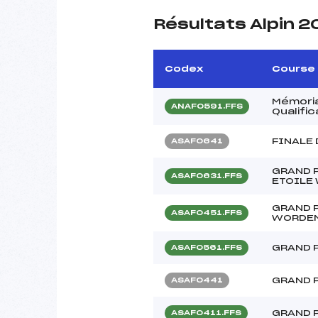
Résultats Alpin 
Codex
Course
Mémoria
ANAF0591.FFS
Qualifi
FINALE
ASAF0641
GRAND P
ASAF0631.FFS
ETOILE
GRAND 
ASAF0451.FFS
WORDE
GRAND 
ASAF0561.FFS
GRAND 
ASAF0441
GRAND 
ASAF0411.FFS