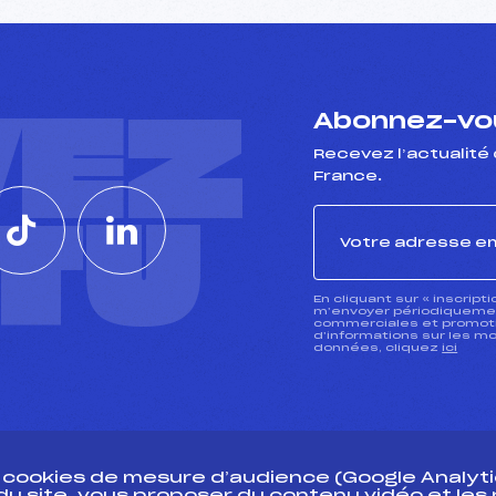
VEZ
Abonnez-vou
Recevez l’actualité 
France.
CTU
En cliquant sur « inscript
m’envoyer périodiquement
commerciales et promotio
d’informations sur les mo
données, cliquez
ici
s cookies de mesure d’audience (Google Analytic