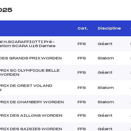
2025
Cat.
Discipline
l H.SCARAFFIOTTI Pré-
FFS
Géant
cation SCARA U16 Dames
 DES GRANDS PRIX WORDEN
FFS
Slalom
RIX SC OLYMPIQUE BELLE
FFS
Géant
 WORDEN
PRIX DE CREST VOLAND
FFS
Slalom
N
PRIX DE CHAMBERY WORDEN
FFS
Slalom
PRIX DES AILLONS WORDEN
FFS
Géant
PRIX DES SAISIES WORDEN
FFS
Géant