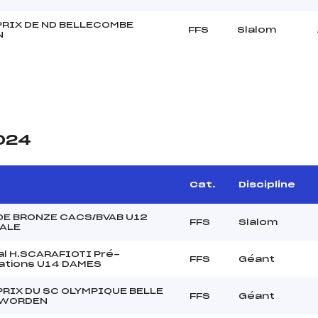
PRIX DE ND BELLECOMBE
FFS
Slalom
N
2024
Cat.
Discipline
DE BRONZE CACS/BVAB U12
FFS
Slalom
NALE
l H.SCARAFIOTI Pré-
FFS
Géant
cations U14 DAMES
PRIX DU SC OLYMPIQUE BELLE
FFS
Géant
 WORDEN