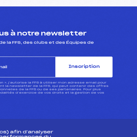
s à notre newsletter
de la FFS, des clubs et des Équipes de
Inscription
ion », j’autorise la FFS à utiliser mon adresse email pour
 la newsletter de la FFS, qui peut contenir des offres
nnelles de la FFS ou de ses partenaires. Pour plus
dalités d’exercice de vos droits et la gestion de vos
s) afin d’analyser