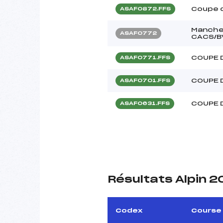
Coupe 
ASAF0872.FFS
Manche-
ASAF0772
CACS/B
COUPE 
ASAF0771.FFS
COUPE 
ASAF0701.FFS
COUPE 
ASAF0631.FFS
Résultats Alpin 
Codex
Course