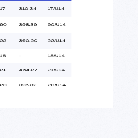
17
310.34
17/U14
90
398.39
90/U14
22
360.20
22/U14
18
–
18/U14
21
464.27
21/U14
20
395.32
20/U14