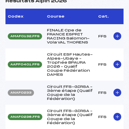
Résultats Alpin 2026
Codex
Course
Cat.
FINALE Cpe de
FRANCE ESPRIT
FFS
AMAF0132.FFS
RACING Salomon-
Vola VAL THORENS
Circuit ESF Hautes-
Alpes-Ubaye –
Trophée BPAURA
FFS
AAPF0401.FFS
2026 – Qualif
Coupe Fédération
DAMES
Circuit FFS-GIRSA –
3ème étape (Qualif
FFS
ANAF0233
Coupe de la
Fédération)
Circuit FFS-GIRSA –
3ème étape (Qualif
FFS
ANAF0236.FFS
Coupe de la
Fédération)