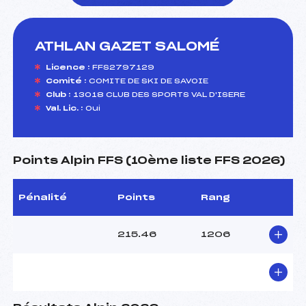
ATHLAN GAZET SALOMÉ
foi(s) le ski
Licence :
FFS2797129
Comité :
COMITE DE SKI DE SAVOIE
Club :
13018 CLUB DES SPORTS VAL D'ISERE
Val. Lic. :
Oui
Points Alpin FFS (10ème liste FFS 2026)
Pénalité
Points
Rang
215.46
1206