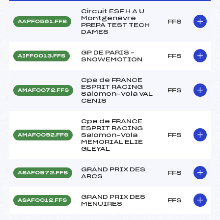
Circuit ESF H A U
Montgenevre
FFS
AAPF0561.FFS
PREPA TEST TECH
DAMES
GP DE PARIS –
FFS
AIFF0013.FFS
SNOWEMOTION
Cpe de FRANCE
ESPRIT RACING
FFS
AMAF0072.FFS
Salomon-Vola VAL
CENIS
Cpe de FRANCE
ESPRIT RACING
Salomon-Vola
FFS
AMAF0052.FFS
MEMORIAL ELIE
GLEYAL
GRAND PRIX DES
FFS
ASAF0972.FFS
ARCS
GRAND PRIX DES
FFS
ASAF0012.FFS
MENUIRES