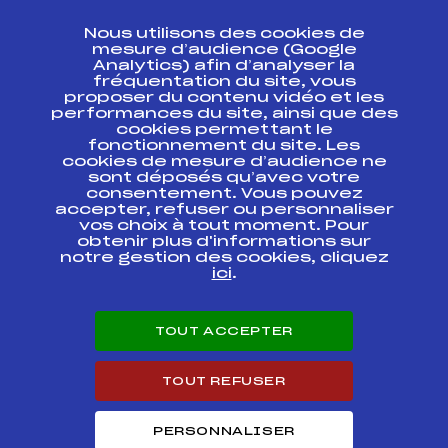
CONTACT
Nous utilisons des cookies de
ESPACE PRESSE
mesure d’audience (Google
Analytics) afin d’analyser la
fréquentation du site, vous
Ressources
proposer du contenu vidéo et les
performances du site, ainsi que des
Pass’Neige
cookies permettant le
Projet sportif fédéral
fonctionnement du site. Les
cookies de mesure d’audience ne
Projet de performance fédéral
sont déposés qu’avec votre
Antidopage
consentement. Vous pouvez
Pôle Développement, Formation, Suivi
accepter, refuser ou personnaliser
Scientifique
vos choix à tout moment. Pour
Listes ministérielles
obtenir plus d'informations sur
notre gestion des cookies, cliquez
Pôle vie de l’athlète
ici
.
Enseignement professionnel
Informatique et chronométrage
Circuits
TOUT ACCEPTER
Carrières
Développement des habiletés mentales
TOUT REFUSER
PERSONNALISER