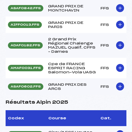
GRAND PRIX DE
FFS
ASAF0842.FFS
MONTCHAVIN
GRAND PRIX DE
FFS
AIFF0013.FFS
PARIS
2 Grand Prix
Régional Chalenge
FFS
ADAF0182.FFS
MAZUEL Qualif. CFFS
– Dames
Cpe de FRANCE
ESPRIT RACING
FFS
AMAF0031.FFS
Salomon-Vola UASG
GRAND PRIX DES
FFS
ASAF0602.FFS
ARCS
Résultats Alpin 2025
Codex
Course
Cat.