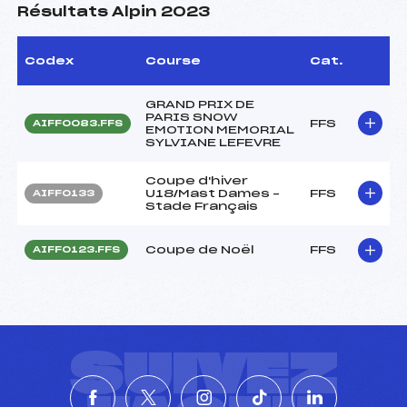
Résultats Alpin 2023
Codex
Course
Cat.
GRAND PRIX DE
PARIS SNOW
FFS
AIFF0083.FFS
EMOTION MEMORIAL
SYLVIANE LEFEVRE
Coupe d'hiver
U18/Mast Dames –
FFS
AIFF0133
Stade Français
Coupe de Noël
FFS
AIFF0123.FFS
SUIVEZ