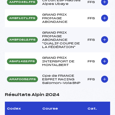
Circuit ESF Hautes
FFS
AAPF0461.FFS
Alpes Ubaye
GRAND PRIX
FROMAGE
FFS
AMBF1071.FFS
ABONDANCE
GRAND PRIX
FROMAGE
ABONDANCE
FFS
AMBF0812.FFS
"QUALIF COUPE DE
LA FÉDÉRATION"
GRAND PRIX
INTERSPORT DE
FFS
ASAF1422.FFS
MONTALBERT
Cpe de FRANCE
ESPRIT RACING
FFS
AMAF0052.FFS
Salomon-Vola BNP
Résultats Alpin 2024
Codex
Course
Cat.