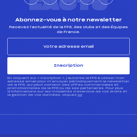
L'ACTU
Abonnez-vous à notre newsletter
Recevez l’actualité de la FFS, des clubs et des Équipes
de France.
Inscription
En cliquant sur « inscription », j’autorise la FFS à utiliser mon
adresse email pour m’envoyer périodiquement la newsletter
de la FFS, qui peut contenir des offres commerciales et
promotionnelles de la FFS ou de ses partenaires. Pour plus
d’informations sur les modalités d’exercice de vos droits et
la gestion de vos données, cliquez
ici