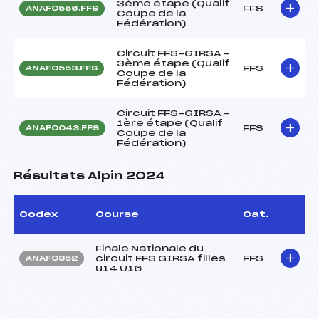
3ème étape (Qualif
FFS
ANAF0556.FFS
Coupe de la
Fédération)
Circuit FFS-GIRSA –
3ème étape (Qualif
FFS
ANAF0553.FFS
Coupe de la
Fédération)
Circuit FFS-GIRSA –
1ère étape (Qualif
FFS
ANAF0043.FFS
Coupe de la
Fédération)
Résultats Alpin 2024
Codex
Course
Cat.
Finale Nationale du
circuit FFS GIRSA filles
FFS
ANAF0352
u14 U16