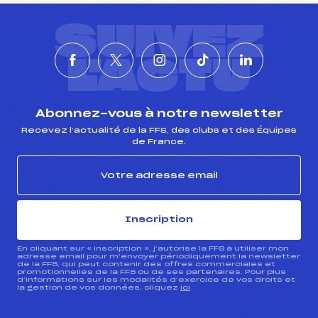
SUIVEZ
L'ACTU
Abonnez-vous à notre newsletter
Recevez l’actualité de la FFS, des clubs et des Équipes
de France.
Inscription
En cliquant sur « inscription », j’autorise la FFS à utiliser mon
adresse email pour m’envoyer périodiquement la newsletter
de la FFS, qui peut contenir des offres commerciales et
promotionnelles de la FFS ou de ses partenaires. Pour plus
d’informations sur les modalités d’exercice de vos droits et
la gestion de vos données, cliquez
ici