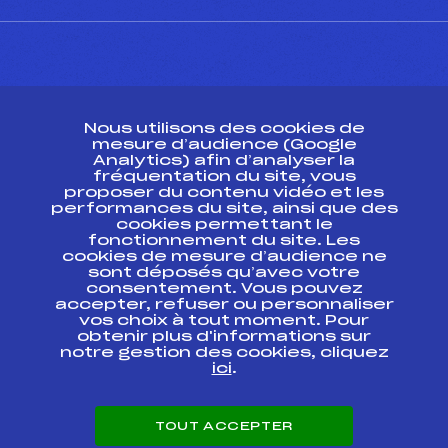
CONTACT
Nous utilisons des cookies de
ESPACE PRESSE
mesure d’audience (Google
Analytics) afin d’analyser la
fréquentation du site, vous
Ressources
proposer du contenu vidéo et les
performances du site, ainsi que des
Pass’Neige
cookies permettant le
Projet sportif fédéral
fonctionnement du site. Les
cookies de mesure d’audience ne
Projet de performance fédéral
sont déposés qu’avec votre
Antidopage
consentement. Vous pouvez
Pôle Développement, Formation, Suivi
accepter, refuser ou personnaliser
Scientifique
vos choix à tout moment. Pour
Listes ministérielles
obtenir plus d'informations sur
notre gestion des cookies, cliquez
Pôle vie de l’athlète
ici
.
Enseignement professionnel
Informatique et chronométrage
Circuits
TOUT ACCEPTER
Carrières