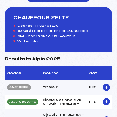
CHAUFFOUR ZELIE
foi(s) le ski
Licence :
FFS2795179
Comité :
COMITE DE SKI CE LANGUEDOC
Club :
03015 SKI CLUB LAGUIOLE
Val. Lic. :
Non
Résultats Alpin 2025
Codex
Course
Cat.
finale 2
FFS
ANAT0635
Finale Nationale du
FFS
ANAF0633.FFS
circuit FFS GIRSA
Circuit FFS-GIRSA –