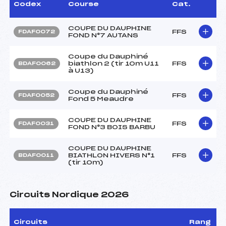
Codex
Course
Cat.
COUPE DU DAUPHINE
FFS
FDAF0072
FOND N°7 AUTANS
Coupe du Dauphiné
biathlon 2 (tir 10m U11
FFS
BDAF0062
à U13)
Coupe du Dauphiné
FFS
FDAF0052
Fond 5 Meaudre
COUPE DU DAUPHINE
FFS
FDAF0031
FOND N°3 BOIS BARBU
COUPE DU DAUPHINE
BIATHLON HIVERS N°1
FFS
BDAF0011
(tir 10m)
Circuits Nordique 2026
Circuits
Rang