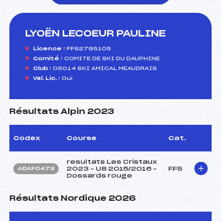
LYOËN LECOEUR PAULINE
foi(s) le ski
Licence :
FFS2795105
Comité :
COMITE DE SKI DU DAUPHINE
Club :
05014 SKI AMICAL MEAUDRAIS
Val. Lic. :
Oui
Résultats Alpin 2023
Codex
Course
Cat.
resultats Les Cristaux
2023 – U8 2015/2016 –
FFS
ADAF0473
Dossards rouge
Résultats Nordique 2026