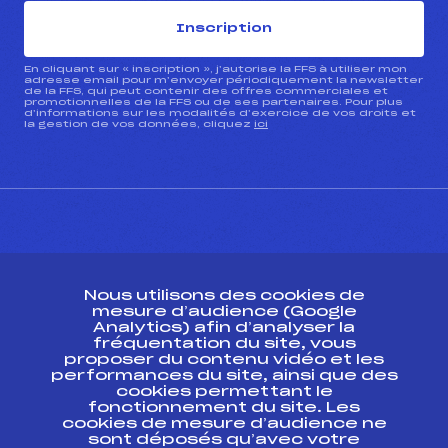
Inscription
En cliquant sur « inscription », j’autorise la FFS à utiliser mon
adresse email pour m’envoyer périodiquement la newsletter
de la FFS, qui peut contenir des offres commerciales et
promotionnelles de la FFS ou de ses partenaires. Pour plus
d’informations sur les modalités d’exercice de vos droits et
la gestion de vos données, cliquez
ici
CONTACT
Nous utilisons des cookies de
ESPACE PRESSE
mesure d’audience (Google
Analytics) afin d’analyser la
fréquentation du site, vous
Ressources
proposer du contenu vidéo et les
performances du site, ainsi que des
Pass’Neige
cookies permettant le
Projet sportif fédéral
fonctionnement du site. Les
cookies de mesure d’audience ne
Projet de performance fédéral
sont déposés qu’avec votre
Antidopage