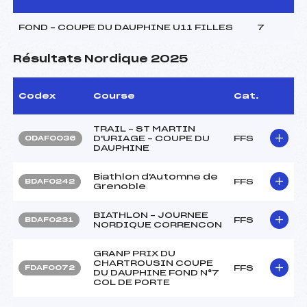
FOND – COUPE DU DAUPHINE U11 FILLES
7
Résultats Nordique 2025
Codex
Course
Cat.
TRAIL – ST MARTIN
D'URIAGE – COUPE DU
FFS
ODAF0036
DAUPHINE
Biathlon d'Automne de
FFS
BDAF0242
Grenoble
BIATHLON – JOURNEE
FFS
BDAF0231
NORDIQUE CORRENCON
GRANP PRIX DU
CHARTROUSIN COUPE
FFS
FDAF0072
DU DAUPHINE FOND N°7
COL DE PORTE