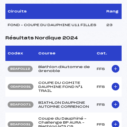
Circuits
Rang
FOND – COUPE DU DAUPHINE U11 FILLES
23
Résultats Nordique 2024
Codex
Course
Cat.
Biathlon d'Automne de
FFS
BDAF0112
Grenoble
COUPE DU COMITE
DAUPHINE FOND N°1
FFS
ODAF0031
TRAIL
BIATHLON DAUPHINE
FFS
BDAF0071
AUTOMNE CORRENCON
Coupe du Dauphiné –
Challenge BP AURA –
FFS
BDAF0031
Biathlon N°3 CS